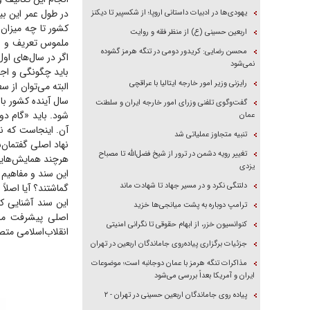
در طول عمر این بیا
یهودی‌ها در ادبیات داستانی اروپا؛ از شکسپیر تا دیکنز
کشور تا چه میزان 
اربعین حسینی (ع) از منظر فقه و روایت
ملموس تعریف و اجر
محسن رضایی: کریدور دومی در تنگه هرمز گشوده
اگر در سال‌های او
نمی‌شود
باید چگونگی و اجرا
رایزنی وزیر امور خارجه ایتالیا با عراقچی
سال آینده کشور با
گفت‌وگوی تلفنی وزرای امور خارجه ایران و سلطنت
شود. باید «گام د
عمان
آن. اینجاست که ن
تنبیه متجاوز عملیاتی شد
نهاد اصلی گفتمان‌
تغییر رویه دشمن در ترور از شیخ فضل‌الله تا مصباح
هرچند همایش‌هایی ب
یزدی
این سند و مفاهیم 
دلتنگی نکرد و در مسیر جهاد تا شهادت ماند
گماشتند؟ آیا اصلا
این سند آشنایی ک
ترامپ دوباره به پشت میانجی‌ها خزید
اصلی پیشرفت ما 
کنوانسیون خزر، از ابهام حقوقی تا نگرانی امنیتی
انقلاب‌اسلامی مت
جزئیات برگزاری پیاده‌روی جاماندگان اربعین در تهران
مذاکرات تنگه هرمز با عمان دوجانبه است؛ موضوعات
ایران و آمریکا بعداً بررسی می‌شود
پیاده روی جاماندگان اربعین حسینی در تهران - ۲