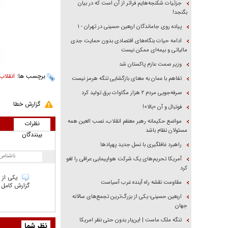
جزئیات شکنجه‌هایم فراتر از آن است که در بیان
بگنجد!
پیاده روی جاماندگان اربعین حسینی در تهران - ۱
ادامه حیات بنگاه‌های اقتصادی بدون حمایت جدی
مالیاتی و بیمه‌ای ممکن نیست
وزیر صمت عازم پاکستان شد
برچسب ها:
انقلاب
تفاهم با عمان به معنای بازگشایی تنگه هرمز نیست
صرفه‌جویی مردم ۲ هزار مگاوات برق تولید کرد
گزارش خطا
فوتبال و آن «بالا»!
مواضع حکیمانه رهبر معظم انقلاب، نصب العین همه
نظرات
مسئولان نظام باشد
بینندگان
راهبرد غافلگیری با نسل جدید پهپاد‌ها
ناشناس
آمریکا تحریم‌های یک شرکت هواپیمایی عراقی را لغو
کرد
یکی از م
مقاومت نقشه راه آینده غرب آسیاست
گزارش کامل و
اربعین حسینی؛ یکی از بزرگ‌ترین تجمع‌های سالانه
جهان
تنگه ملک ماست | این‌بار بدون حتی نظر امریکا
نظر شما