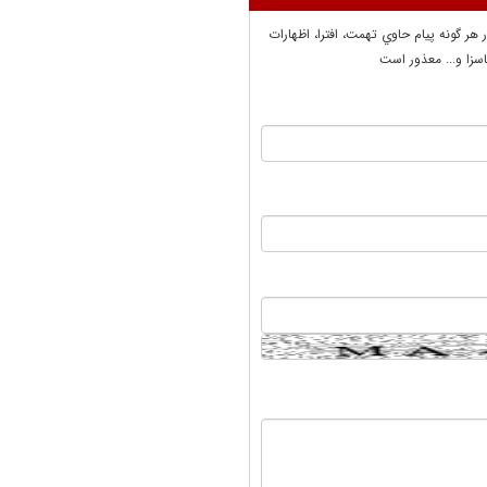
ر هر گونه پيام حاوي تهمت، افترا، اظهارات
سزا و... معذور است