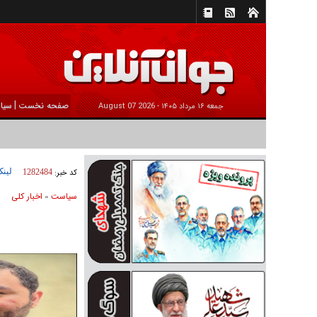
|
صفحه نخست
سیا
جمعه ۱۶ مرداد ۱۴۰۵ -
2026 August 07
لینک
کد خبر:
1282484
سیاست
اخبار کلی
»