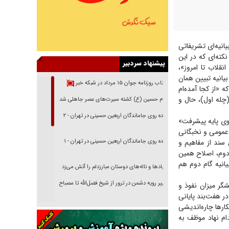
یانیه‌ای تشریفاتی
کته‌ای که در این
پیشنهاد سردبیر
نقلاب تا امروز»،
انیه تبیین همان
بازتاب روزنامه جوان ۱۵ مرداد در شبکه خبر
که «از کجا آمده‌ام
(چله اول)، حال و
امام حسین (ع) کشته سیرت‌های عصر جاهلی شد
پیاده روی جاماندگان اربعین حسینی در تهران - ۲
ن «الگوی پایه پیشرفت»
 عمومی و نخبگانی
سند از مفاهیم و
پیاده روی جاماندگان اربعین حسینی در تهران - ۱
م دوم، اصلاح همین
انیه گام دوم هم
فریاد‌ها و ناله‌های دوستان مبارزدلم را آتش می‌زد
تغییر رویه دشمن در ترور از شیخ فضل‌الله تا مصباح
شگر میزان نفوذ و
یزدی
ر هفت‌بند پایانی
ار‌ها چاره‌اندیشی
خرید قسطی اولش خنده و آخرش گریه است!
ام نهاد موظف به
فوتبال و آن «بالا»!