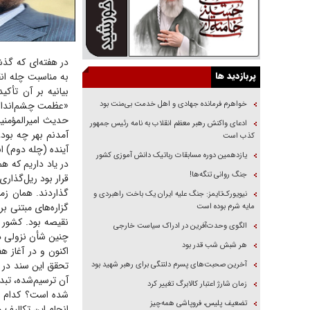
در هفته‌ای که گذشت
پربازدید ها
به مناسبت چله انق
بیانیه بر آن تأکی
خواهرم فرمانده جهادی و اهل خدمت بی‌منت بود
«عظمت چشم‌اندازی
حدیث امیرالمؤمنین (
ادعای واکنش رهبر معظم انقلاب به نامه رئیس جمهور
آمدنم بهر چه بود،
کذب است
آینده (چله دوم) ان
یازدهمین دوره مسابقات رباتیک دانش آموزی کشور
جنگ روانی تنگه‌ها!
قرار بود ریل‌گذار
گذاردند. همان زم
نیویورک‌تایمز: جنگ علیه ایران یک باخت راهبردی و
گزاره‌های مبتنی بر
مایه شرم بوده است
نقیصه بود. کشور 
الگوی وحدت‌آفرین در ادراک سیاست خارجی
چنین شأن نزولی 
هر شبش شب قدر بود
اکنون و در آغاز ه
تحقق این سند در ح
آخرین صحبت‌های پسرم دلتنگی برای رهبر شهید بود
آن ترسیم‌شده، تبدی
زمان شارژ اعتبار کالابرگ تغییر کرد
شده است؟ کدام قا
تضعیف پلیس، فروپاشی همه‌چیز
انجام این تکالیف