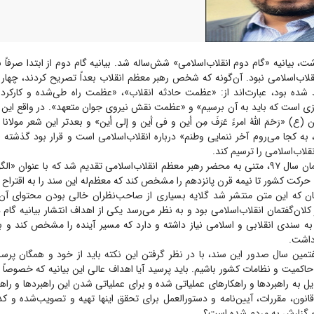
، بیانیه «گام دوم انقلاب‌اسلامی» شش‌ساله شد. بیانیه گام دوم از ابتدا صرفاً ب
لاب‌اسلامی نبود. آن‌گونه که شخص رهبر معظم انقلاب بعداً تصریح کردند، چهار ن
د شده بود، عبارت‌اند از: «عظمت حادثه انقلاب»، «عظمت راه طی‌شده و کارکرد ا
 است که باید به آن برسیم» و «عظمت نقش نیروی جوان متعهد». در واقع این بی
ع) «رَحَمَ اللهُ امرءً عَرَفَ مِن أین و فی أین و إلی أین» و بعدتر این شعر مولانا 
 به کجا می‌روم آخر ننمایی وطنم» درباره انقلاب‌اسلامی است و قرار بود گذشته 
قلاب‌اسلامی را ترسیم کند.
در یاد داریم که همان سال ۹۷، متنی به محضر رهبر معظم انقلاب‌اسلامی تقدیم شد که با عنوا
ی حرکت کشور تا نیمه قرن پانزدهم را مشخص کند که معظم‌له این سند را به اقتراح
ان که این متن منتشر شد گلایه بسیاری از صاحب‌نظران خالی بودن محتوای آن 
 کلان‌گفتمان انقلاب‌اسلامی بود و به نظر می‌رسد یکی از اهداف انتشار بیانیه گا
به سندی انقلابی و اسلامی نیاز داشته و دارد که مسیر آینده را مشخص کند و بی
داشت.
فتمین سال صدور این سند، با در نظر گرفتن این نکته باید از خود و همگان پرس
اکمیت و نظامات کشور باشیم. باید پرسید آیا اهداف عالی این بیانیه که خصوصاً د
ل به راهبرد‌ها و راهکار‌های عملیاتی شده و برای عملیاتی شدن این راهبرد‌ها و راهک
نون، مقررات، آیین‌نامه و دستورالعمل برای تحقق اینها تهیه و تصویب‌شده و کد
 و گزارش به مردم شده است؟