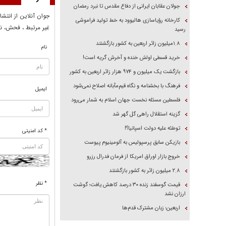
جولان عقابان ایرانی از دفاع مقدس تا نبرد رمضان
جوان آنلاين از انتشا
کارخانه رؤیاسازی هالیوود به خط تولید فراموشی
غير مرتبط ، فحش، نا
رسید
۱.۸میلیون زائر اربعین به کشور بازگشتند
نام
خرید قسطی اولش خنده و آخرش گریه است!
بازگشت یک میلیون و ۹۷۴ هزار زائر اربعین به کشور
فرهنگ با بخشنامه و نگاه قیم‌مآبانه اصلاح نمی‌شود
ایمیل
فلسطین مسئله نخست جهان اسلام به شمار می‌رود
گزینه استقلال راهی گل گهر شد
توطئه علیه دولت اسپانیا؟!
* کد امنیتی
بازیکن سابق پرسپولیس به آلومینیوم پیوست
خروج بازار اوراق امریکا از فرمان فدرال رزرو
۲.۸ میلیون زائر به کشور بازگشتند
* نظر
قیمت گوسفند زنده ۳۰ درصد کاهش یافت؛ گوشت
ارزان نشد
اربعین؛ زبان مشترک قدم‌ها