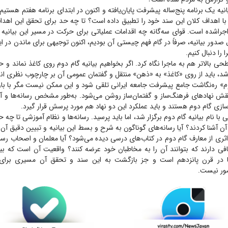
نیه یک برنامه پنج‌ساله پیشرفت پایان‌یافته و اکنون در ابتدای برنامه هفتم هستیم.
با اهداف کلان این سند خود را تطبیق داده است؟ تا چه حد برای تحقق این اهدا
اشده است. قوای سه‌گانه چه اقدامات عملیاتی برای حرکت در مسیر این بیانیه د
ل صدور بیانیه، صرفاً در گام فهم چیستی آن بودیم، اکنون توجیهی برای ماندن در ای
 را دنبال کنیم.
شد، باید از روی «کاغذ» به «ذهن» منتقل و گفتمان عمومی آن بر چارچوب نظری ا
وم» ره‌نگاشت جامع پیشرفت جامعه ایرانی تلقی شود و این ممکن نیست مگر با با
قش نهاد‌های فرهنگ‌ساز و گفتمان‌ساز روشن می‌شود. به‌طور مشخص رسانه‌ها و 
سازی گام دوم هستند و باید عملکرد این دو نهاد هم مورد پرسش قرار گیرد.
ا نام بیانیه گام دوم برگزار شد، اما باید پرسید. رسانه‌ها و نظام آموزشی تا چه ح
آن آشنا کردند؟ آیا رسانه‌های گوناگون به شرح و بسط این بیانیه و تبیین دقیق آ
ً اثری از معارف گام دوم در کتاب‌های درسی دیده می‌شود؟ آیا معلمان و اصحاب رسا
افی دارند که بتوانند آن را به مخاطبان خود عرضه کنند؟ واقعیت آن است که بیا
در قرن پانزدهم است و جز بازگشت به این سند و تحقق آن مسیری برای 
صور نیست.