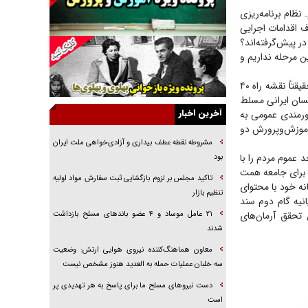
 نظام برنامه‌ریزی
راهبرد غافلگیری با نسل جدید پهپاد‌ها
ف اقدامات اجرایی
جنجال پزشکان تقلبی در صنعت زیبایی
ر پیش‌گرفته‌اند؟
ن مرحله نداریم و
یهودی‌ها در ادبیات داستانی اروپا؛ از شکسپیر تا
دیکنز
البته می‌توان از سطحی بالاتر هم به ماجرا نگاه کرد. اگر بخواهیم بیانیه گام دوم روی کاغذ نماند و حقیقتاً نقشه راه ۴۰
گفت‌وگو با خواهر یکی از شهدای جنگ رمضان/
نسان ایرانی مسلط
خواهرم فرمانده جهادی و اهل خدمت بی‌منت بود
آخرین اخبار
ورمندی عمومی به
آموزش‌وپرورش دو
جزئیات شکنجه‌هایم فراتر از آن است که در بیان
بگنجد!
مشروطه نقطه عطف بیداری و آزادی‌خواهی ملت ایران
د عموم مردم را با
بود
گزارش «جوان» از قوانین سخت‌گیرانه ۶ قاره در
ن برای جامعه همت
برابر یورش به پاسگاه‌های پلیس
تاکید مجلس بر لزوم بازگشایی ثبت سفارش مواد اولیه
نه خود با محتوای
تنظیم بازار
تحلیل ابعاد پیام رهبر انقلاب به حزب‌الله/ مقاومت
نیه گام دوم سند
نقشه راه آینده غرب آسیا
تحقق آرمان‌های
۲۱ عامل موساد و ۴ عضو باند‌های مسلح بازداشت
شدند
معاون هماهنگ‌کننده نیروی هوایی ارتش: وضعیت
سه خلبان عملیات حمله به العدید هنوز مشخص نیست
دست نیرو‌های مسلح ما برای پاسخ به هر تهدیدی پر
است