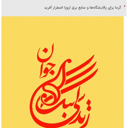
گرما برای پالایشگاه‌ها و منابع برق اروپا اضطرار آفرید