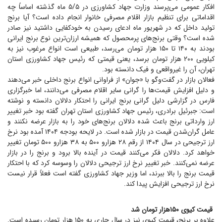
افکار عمومی می‌پرسند وزارت جهاد کشاورزی در ۵/۵ ماه گذشته اساساً چه
اقداماتی برای تنظیم بازار اقلام مصرفی خانوار انجام داده است؟ آیا برنج
تولید داخل که در شهریور ماه ادعای رسیدن به خودکفایی داشتید نیز صادر
شده است؟ وقتی برنج‌های پرمحصول که همیشه ارزان‌ترین نوع برنج ایرانی
بودند به ۱۴۰ تا ۱۵۰ هزار تومان می‌رسد، طبیعی است انواع مرغوب نیز به
کیلویی ۲۰۰ هزار تومان برسد، یعنی قیمتی که رئیس جهاد کشاورزی استان
تهران، آن را غیرواقعی و فیک دانسته بود.
فعالان بازار در گفت‌و‌گو با «جوان» از فراوانی انواع برنج داخلی خبر می‌دهند
و دلیل افزایش قیمت‌ها را گرانی سایر اقلام مصرفی می‌دانند، اما خبرگزاری
فارس در گزارشی دلیل گرانی برنج ایرانی را احتکار دلالان دانسته و نوشته
است: جبرئیل برادری، رئیس جهاد کشاورزی استان تهران گفته بود خبر تغییر
ارز وارداتی برنج باعث شده دلالان برنج‌های خود را به بازار عرضه نکنند و
عامل گران‌شدن قیمت در بازار شده است. در لایحه بودجه ۱۴۰۴ آمده بود نرخ
ارز ترجیحی در سال ۱۴۰۴ از رقم ۲۸ هزارو ۵۰۰ به ۳۸ هزارو ۵۰۰ تومان تغییر
خواهد کرد. دلالان فکر می‌کنند قیمت در آینده بالا برود و برنج را در بازار
عرضه نمی‌کنند. خبر تغییر نرخ ارز ترجیحی دلالان را وسوسه کرد که با احتکار
قیمت برنج را بالا ببرند، اما وزیر جهاد کشاورزی گفته است فعلاً قرار نیست
نرخ ارز ترجیحی افزایش پیدا کند.
قیمت کیوی ۱۵۰هزار تومان شد
علاوه بر برنج، قیمت کیوی نیز در سال جاری به ۱۵۰ هزار تومان رسیده است.