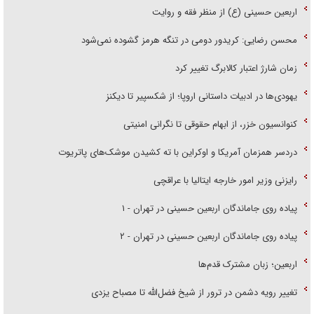
اربعین حسینی (ع) از منظر فقه و روایت
محسن رضایی: کریدور دومی در تنگه هرمز گشوده نمی‌شود
زمان شارژ اعتبار کالابرگ تغییر کرد
یهودی‌ها در ادبیات داستانی اروپا؛ از شکسپیر تا دیکنز
کنوانسیون خزر، از ابهام حقوقی تا نگرانی امنیتی
دردسر همزمان آمریکا و اوکراین با ته کشیدن موشک‌های پاتریوت
رایزنی وزیر امور خارجه ایتالیا با عراقچی
پیاده روی جاماندگان اربعین حسینی در تهران - ۱
پیاده روی جاماندگان اربعین حسینی در تهران - ۲
اربعین؛ زبان مشترک قدم‌ها
تغییر رویه دشمن در ترور از شیخ فضل‌الله تا مصباح یزدی