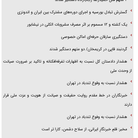
هرمز»
گسترش تبادل بورسیه و اجرای دوره‌های مشترک بین ایران و اندونزی
امام حسین (ع) کشته سیرت‌های عصر جاهلی شد
یک کشته و ۱۲ مسموم بر اثر مصرف مشروبات الکلی در نیشابور
فریاد‌ها و ناله‌های دوستان مبارزدلم را آتش می‌زد
دستگیری سارقان حرفه‌ای اماکن خصوصی
گردنبند قاپی در کریمخان/ دو متهم دستگیر شدند
هشدار دادستان کل نسبت به اظهارات تفرقه‌افکنانه و تاکید بر ضرورت صیانت
از وحدت ملی
هشدار نسبت به وقوع تندباد در تهران
خبرنگاران در خط مقدم روایت حقیقت و صیانت از هویت و عزت ملی قرار
دارند
هشدار نسبت به وفوع تندباد در تهران
مخبر: قلمِ خبرنگارِ ایرانی، از سلاح دشمن، کارا تر است