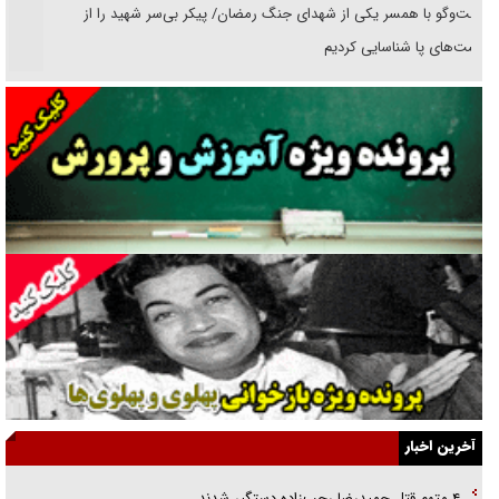
گفت‌وگو با همسر یکی از شهدای جنگ رمضان/ پیکر بی‌سر شهید را از
انگشت‌های پا شناسایی کردیم
نسلی که آنلاین الگو می‌گیرد
گفت‌وگو با آیت‌الله جاودان/ جفای مخالفان مکانت معنوی رهبر شهید را
ارتقا می‌داد
راننده مست به قانون می‌خندد
همه آقای دوربینی شده‌ایم!
قصه ناتمام سرویس مدارس
آیا مقاومت فلسطین خلع‌سلاح می‌شود؟
الگوی وحدت‌آفرین در ادراک سیاست خارجی
آخرین اخبار
گفتگوی دکتر اخوان مدیرمسئول روزنامه جوان با برنامه تلویزیونی «نبرد
۴ متهم قتل حمیدرضا رجب‌زاده دستگیر شدند