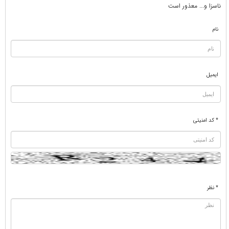
ناسزا و... معذور است
نام
ایمیل
* کد امنیتی
* نظر