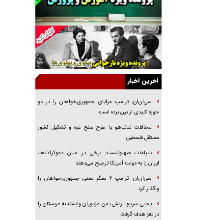
جراحی‌های زیبایی با مدرک فوق‌دیپلم! + گفت‌وگو
با متهم
گفت‌وگو با همسر یکی از شهدای جنگ رمضان/
پیکر بی‌سر شهید را از انگشت‌های پا شناسایی کردیم
نسلی که آنلاین الگو می‌گیرد
گفت‌وگو با آیت‌الله جاودان/ جفای مخالفان مکانت
معنوی رهبر شهید را ارتقا می‌داد
آخرین اخبار
راننده مست به قانون می‌خندد
سی‌ان‌ان: ترامپ مزایای جمهوری‌خواهان را در دو
همه آقای دوربینی شده‌ایم!
حوزه کلیدی از بین برده است
قصه ناتمام سرویس مدارس
مخالفت نتانیاهو با طرح صلح غزه و تشکیل کشور
مستقل فلسطین
آیا مقاومت فلسطین خلع‌سلاح می‌شود؟
دیپلمات صهیونیست: برخی در میان دموکرات‌ها،
ایران را به دولت آمریکا ترجیح می‌دهند
سی‌ان‌ان: ترامپ ۲ سنگر سنتی جمهوری‌خواهان را
واگذار کرد
یحیی سریع: ارتش یمن مزدوران وابسته به عربستان را
در تعز هدف گرفت