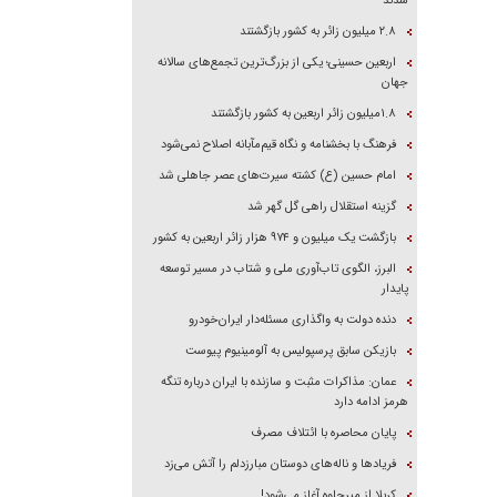
شدند
۲.۸ میلیون زائر به کشور بازگشتند
اربعین حسینی؛ یکی از بزرگ‌ترین تجمع‌های سالانه
جهان
۱.۸میلیون زائر اربعین به کشور بازگشتند
فرهنگ با بخشنامه و نگاه قیم‌مآبانه اصلاح نمی‌شود
امام حسین (ع) کشته سیرت‌های عصر جاهلی شد
گزینه استقلال راهی گل گهر شد
بازگشت یک میلیون و ۹۷۴ هزار زائر اربعین به کشور
البرز، الگوی تاب‌آوری ملی و شتاب در مسیر توسعه
پایدار
دنده دولت به واگذاری مسئله‌دار ایران‌خودرو
بازیکن سابق پرسپولیس به آلومینیوم پیوست
عمان: مذاکرات مثبت و سازنده با ایران درباره تنگه
هرمز ادامه دارد
پایان محاصره با ائتلاف مصرف
فریاد‌ها و ناله‌های دوستان مبارزدلم را آتش می‌زد
کربلا از میرجاوه آغاز می‌شود!