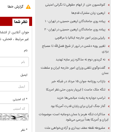
کنوانسیون خزر، از ابهام حقوقی تا نگرانی امنیتی
گزارش خطا
اربعین؛ زبان مشترک قدم‌ها
نظر شما
پیاده روی جاماندگان اربعین حسینی در تهران - ۱
پیاده روی جاماندگان اربعین حسینی در تهران - ۲
جوان آنلاين از انتشا
رایزنی وزیر امور خارجه ایتالیا با عراقچی
غير مرتبط ، فحش، نا
تغییر رویه دشمن در ترور از شیخ فضل‌الله تا مصباح
نام
یزدی
نه کریدور دوم نه مذاکره زیر سایه تهدید
گفت‌وگوی تلفنی وزرای امور خارجه ایران و سلطنت
عمان
ایمیل
بازتاب روزنامه جوان ۱۵ مرداد در شبکه خبر
تنگه ملک ماست | این‌بار بدون حتی نظر امریکا
ترامپ دوباره به پشت میانجی‌ها خزید
* کد امنیتی
آغاز جنگ ایران برای پایان قدرت آمریکا بود
مذاکرات تنگه هرمز با عمان دوجانبه است؛ موضوعات
ایران و آمریکا بعداً بررسی می‌شود
مشروطه نقطه عطف بیداری و آزادی‌خواهی ملت
* نظر