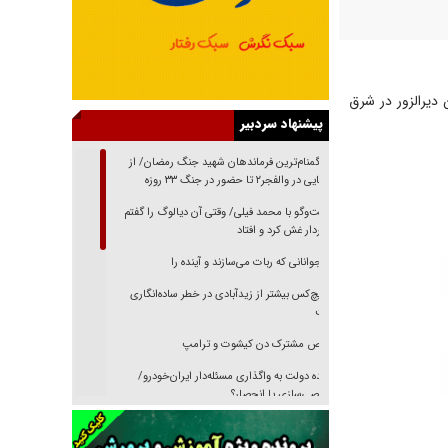
 دیرالزور در شرق
پیشنهاد سردبیر
از گمنام‌ترین فرماندهان شهید جنگ رمضان/ از
شناسایی در والفجر۲ تا حضور در جنگ ۳۳ روزه
گفت‌وگو با محمد فیلی/ وقتی آن دیالوگ را گفتم
فیلمبردار غش کرد و افتاد
نوجوانانی که ربات می‌سازند و آینده را
هیچ‌کس بیشتر از زیدآبادی در خطر ساده‌انگاری
نیست
رقص مشترک دن کیشوت و ترامپ
دنده دولت به واگذاری مسئله‌دار ایران‌خودرو/
خصوصی‌سازی یا انحصار؟
غریزه‌ی بقا و آقای باقی و رفقا