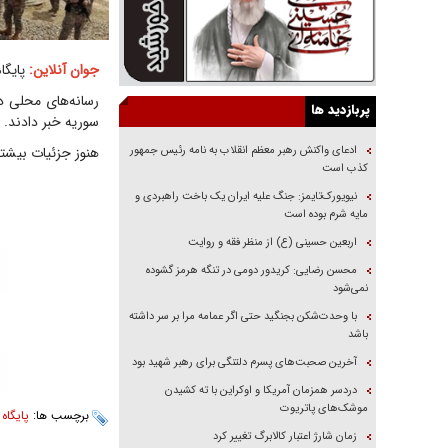
جوان آنلاین:
پایگا
رسانه‌های محلی در
پربازدید ها
سوریه خبر دادند.
ادعای واکنش رهبر معظم انقلاب به نامه رئیس جمهور
هنوز جزئیات بیشت
کذب است
نیویورک‌تایمز: جنگ علیه ایران یک باخت راهبردی و
مایه شرم بوده است
اربعین حسینی (ع) از منظر فقه و روایت
محسن رضایی: کریدور دومی در تنگه هرمز گشوده
نمی‌شود
با وحدت‌شکن بجنگید حتی اگر عمامه مرا بر سر داشته
باشد
آخرین صحبت‌های پسرم دلتنگی برای رهبر شهید بود
دردسر همزمان آمریکا و اوکراین با ته کشیدن
موشک‌های پاتریوت
برچسب ها:
پایگاه 
زمان شارژ اعتبار کالابرگ تغییر کرد