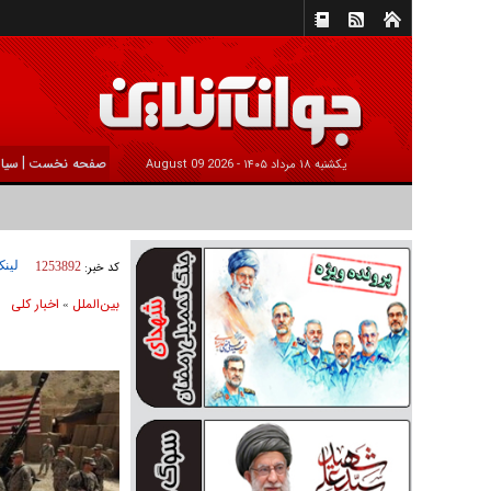
|
صفحه نخست
سیا
يکشنبه ۱۸ مرداد ۱۴۰۵ -
2026 August 09
لینک
کد خبر:
1253892
بين‌الملل
اخبار كلی
»