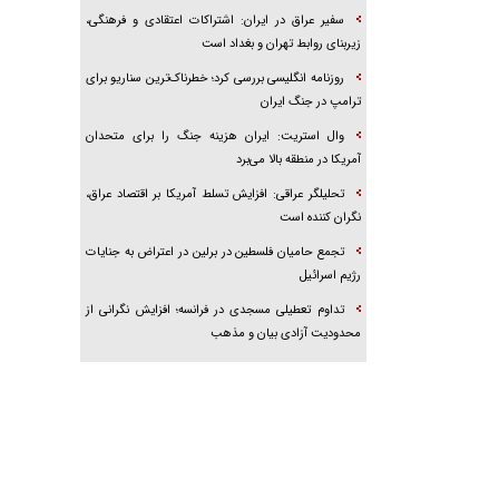
سفیر عراق در ایران: اشتراکات اعتقادی و فرهنگی،
زیربنای روابط تهران و بغداد است
روزنامه انگلیسی بررسی کرد؛ خطرناک‌ترین سناریو برای
ترامپ در جنگ ایران
وال استریت: ایران هزینه جنگ را برای متحدان
آمریکا در منطقه بالا می‌برد
تحلیلگر عراقی: افزایش تسلط آمریکا بر اقتصاد عراق،
نگران کننده است
تجمع حامیان فلسطین در برلین در اعتراض به جنایات
رژیم اسرائیل
تداوم تعطیلی مسجدی در فرانسه؛ افزایش نگرانی از
محدودیت آزادی بیان و مذهب