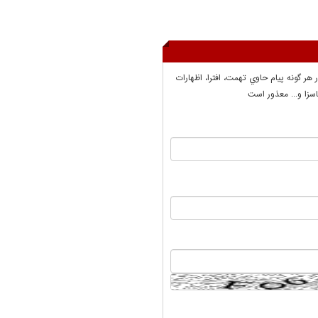
ر هر گونه پيام حاوي تهمت، افترا، اظهارات
سزا و... معذور است