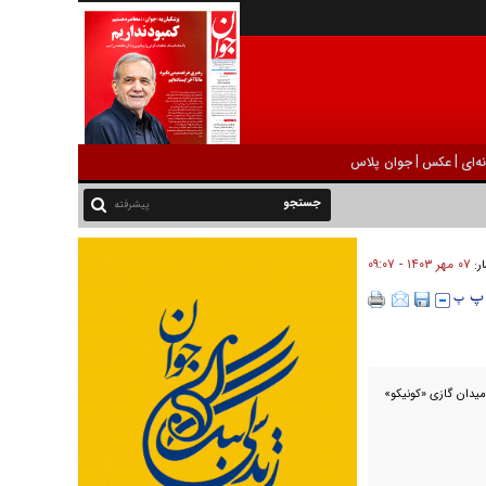
|
|
ه‌ای
عکس
جوان پلاس
پیشرفته
۰۷ مهر ۱۴۰۳ - ۰۹:۰۷
ار:
میدان گازی «کونیکو»