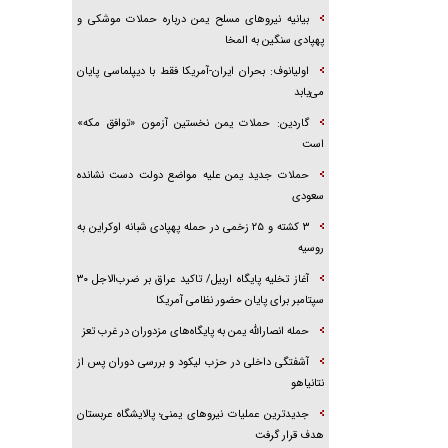
بیانیه نیروهای مسلح یمن درباره حملات موشکی و
پهپادی سنگین به المخا
اولیانوف: بحران ایران-آمریکا فقط با دیپلماسی پایان
می‌یابد
گاردین: حملات یمن نخستین آزمون «توافق مکه»
است
حملات جدید یمن علیه مواضع دولت دست نشانده
سعودی
۳ کشته و ۲۵ زخمی در حمله پهپادی شبانه اوکراین به
روسیه
آغاز تخلیه پایگاه اربیل/ تاکید عراق بر ضرب‌الاجل ۳۰
سپتامبر برای پایان حضور نظامی آمریکا
حمله انصارالله یمن به پایگاه‌های مزدوران در غرب تعز
آشفتگی داخلی در حزب لیکود و بررسی دوران پس از
نتانیاهو
جدیدترین عملیات نیروهای یمنی؛ پالایشگاه عربستان
هدف قرار گرفت