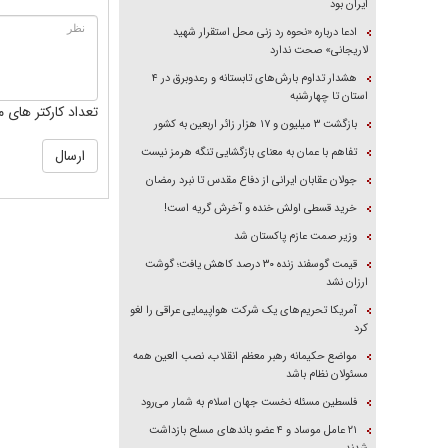
ایران بود
ادعا درباره «نحوه رد زنی محل استقرار شهید
لاریجانی» صحت ندارد
هشدار تداوم بارش‌های تابستانه و رعدوبرق در ۴
استان تا چهارشنبه
تعداد کارکتر های م
بازگشت ۳ میلیون و ۱۷ هزار زائر اربعین به کشور
تفاهم با عمان به معنای بازگشایی تنگه هرمز نیست
جولان عقابان ایرانی از دفاع مقدس تا نبرد رمضان
خرید قسطی اولش خنده و آخرش گریه است!
وزیر صمت عازم پاکستان شد
قیمت گوسفند زنده ۳۰ درصد کاهش یافت؛ گوشت
ارزان نشد
آمریکا تحریم‌های یک شرکت هواپیمایی عراقی را لغو
کرد
مواضع حکیمانه رهبر معظم انقلاب، نصب العین همه
مسئولان نظام باشد
فلسطین مسئله نخست جهان اسلام به شمار می‌رود
۲۱ عامل موساد و ۴ عضو باند‌های مسلح بازداشت