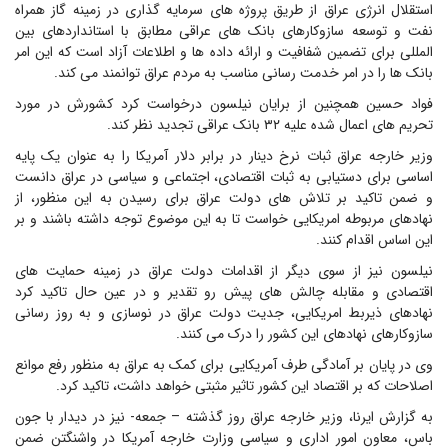
استقلال انرژی عراق از طریق پروژه های سرمایه گذاری در زمینه گاز همراه
نفت و توسعه سازوکارهای بانک های عراقی مطابق با استانداردهای بین
المللی برای تضمین شفافیت و ارائه داده ها و اطلاعات آزاد است که این امر
بانک ها را در امر خدمت رسانی مناسب به مردم عراق توانمند می کند.
فواد حسین همچنین از برایان نیلسون درخواست کرد کشورش در مورد
تحریم های اعمال شده علیه ۳۲ بانک عراقی تجدید نظر کند.
وزیر خارجه عراق ثبات نرخ دینار در برابر دلار آمریکا را به عنوان یک پایه
اساسی برای دستیابی به ثبات اقتصادی، اجتماعی و سیاسی در عراق دانست
و ضمن تاکید بر تلاش های دولت عراق برای رسیدن به این منظور، از
نهادهای مربوطه امریکایی خواست تا به این موضوع توجه داشته باشند و بر
این اساس اقدام کنند.
نیلسون نیز از سوی دیگر از اقدامات دولت عراق در زمینه حمایت های
اقتصادی و مقابله چالش های پیش رو تقدیر و در عین حال تاکید کرد
نهادهای ذیربط امریکایی، جدیت دولت عراق در نوسازی و به روز رسانی
سازوکارهای نهادهای این کشور را درک می کنند.
وی در پایان بر آمادگی طرف آمریکایی برای کمک به عراق به منظور رفع موانع
اصلاحات که بر اقتصاد این کشور تاثیر مثبتی خواهد داشت، تاکید کرد.
به گزارش ایرنا، وزیر خارجه عراق روز گذشته – جمعه- نیز در دیدار با جون
باس، معاون امور اداری و سیاسی وزارت خارجه آمریکا در واشنگتن ضمن