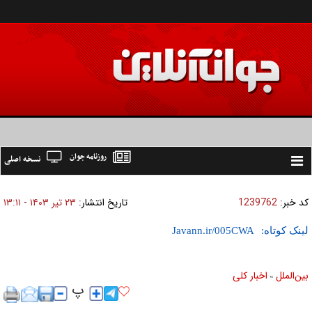
روزنامه جوان
نسخه اصلی
Toggle
navigation
کد خبر:
1239762
تاریخ انتشار:
۲۳ تير ۱۴۰۳ - ۱۳:۱۱
لینک کوتاه:
بين‌الملل
اخبار كلی
»