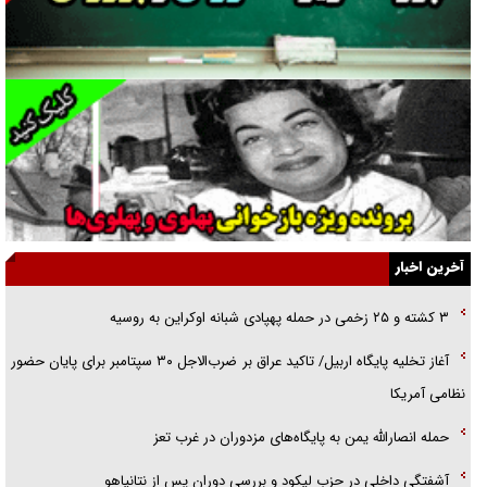
جراحی‌های زیبایی با مدرک فوق‌دیپلم! + گفت‌وگو با متهم
گفت‌وگو با همسر یکی از شهدای جنگ رمضان/ پیکر بی‌سر شهید را از
انگشت‌های پا شناسایی کردیم
نسلی که آنلاین الگو می‌گیرد
گفت‌وگو با آیت‌الله جاودان/ جفای مخالفان مکانت معنوی رهبر شهید را
ارتقا می‌داد
آخرین اخبار
راننده مست به قانون می‌خندد
۳ کشته و ۲۵ زخمی در حمله پهپادی شبانه اوکراین به روسیه
همه آقای دوربینی شده‌ایم!
آغاز تخلیه پایگاه اربیل/ تاکید عراق بر ضرب‌الاجل ۳۰ سپتامبر برای پایان حضور
قصه ناتمام سرویس مدارس
نظامی آمریکا
آیا مقاومت فلسطین خلع‌سلاح می‌شود؟
حمله انصارالله یمن به پایگاه‌های مزدوران در غرب تعز
آشفتگی داخلی در حزب لیکود و بررسی دوران پس از نتانیاهو