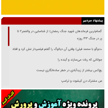
پیشنهاد سردبیر
از گمنام‌ترین فرماندهان شهید جنگ رمضان/ از شناسایی در والفجر۲ تا
حضور در جنگ ۳۳ روزه
گفت‌وگو با محمد فیلی/ وقتی آن دیالوگ را گفتم فیلمبردار غش کرد و افتاد
نوجوانانی که ربات می‌سازند و آینده را
هیچ‌کس بیشتر از زیدآبادی در خطر ساده‌انگاری نیست
رقص مشترک دن کیشوت و ترامپ
دنده دولت به واگذاری مسئله‌دار ایران‌خودرو/ خصوصی‌سازی یا انحصار؟
غریزه‌ی بقا و آقای باقی و رفقا