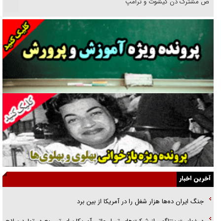
رقص مشترک دن کیشوت و ترامپ
دنده دولت به واگذاری مسئله‌دار ایران‌خودرو/ خصوصی‌سازی یا انحصار؟
غریزه‌ی بقا و آقای باقی و رفقا
جراحی‌های زیبایی با مدرک فوق‌دیپلم! + گفت‌وگو با متهم
گفت‌وگو با همسر یکی از شهدای جنگ رمضان/ پیکر بی‌سر شهید را از
انگشت‌های پا شناسایی کردیم
نسلی که آنلاین الگو می‌گیرد
گفت‌وگو با آیت‌الله جاودان/ جفای مخالفان مکانت معنوی رهبر شهید را
ارتقا می‌داد
آخرین اخبار
راننده مست به قانون می‌خندد
جنگ ایران ده‌ها هزار شغل را در آمریکا از بین برد
همه آقای دوربینی شده‌ایم!