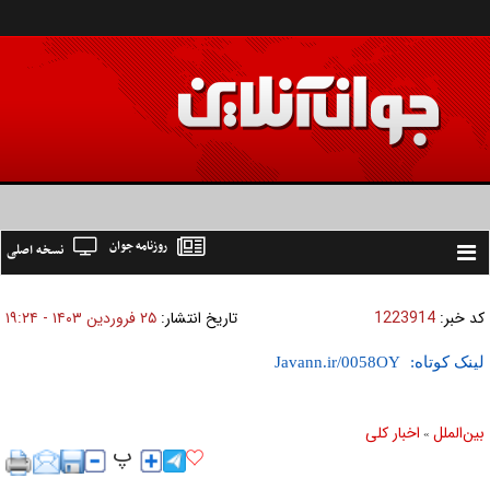
روزنامه جوان
نسخه اصلی
Toggle
navigation
کد خبر:
1223914
تاریخ انتشار:
۲۵ فروردين ۱۴۰۳ - ۱۹:۲۴
لینک کوتاه:
بين‌الملل
اخبار كلی
»