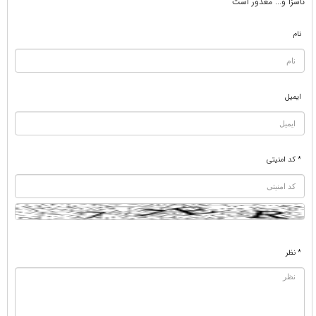
ناسزا و... معذور است
نام
ایمیل
* کد امنیتی
* نظر