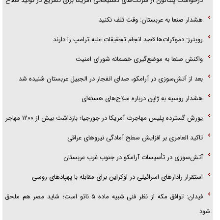
درخواست پنتاگون از شرکت‌های تسلیحاتی آمریکا برای تسریع در تولید سلاح
قصه ناتمام سرویس مدارس
هشدار صنعا به عربستان: وقت تلف نکنید
آیا مقاومت فلسطین خلع‌سلاح می‌شود؟
رویترز: دموکرات‌ها قصد انجام تحقیقات علیه ترامپ را دارند
واکنش صنعا به موضع‌گیری خصمانه شورای امنیت
بعد از آتش‌سوزی در آرامکو، صدای انفجار در الجبیل عربستان شنیده شد
هشدار روسیه به ژاپن درباره سلاح‌های هسته‌ای
یورش گسترده پلیس مهاجرت آمریکا در جورجیا؛ بازداشت بیش از ۱۲۰۰ مهاجر
تاکید العامری بر افزایش سطح آمادگی نیروهای عراقی
آتش‌سوزی در تأسیسات آرامکو در جنوب غرب عربستان
استقرار رادارهای اسرائیلی در اوکراین برای مقابله با پهپادهای روسی
فیدان: توافق مکه از نظر فنی شبیه ماده ۵ ناتو است؛ شاید مصر هم ملحق
شود