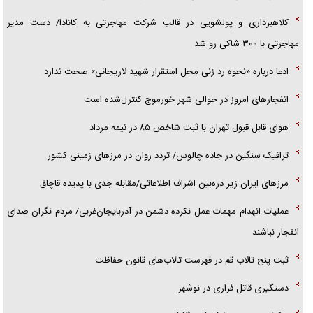
تحلیل ابعاد پیام رهبر انقلاب به حزب‌الله/ مقاومت نقشه راه آینده غرب آسیا
کلاهبرداری و پولشویی در قالب شرکت مهاجرتی به کانادا/ دست مدیر
مهاجرتی با ۳۰۰ شاکی رو شد
ادعا درباره «نحوه رد زنی محل استقرار شهید لاریجانی» صحت ندارد
انفجار‌های امروز در حوالی شهر خورموج کنترل‌شده است
هوای قابل قبول تهران با ثبت شاخص ۸۵ در نیمه مرداد
ترافیک سنگین در جاده چالوس/ تردد روان در مرز‌های زمینی کشور
مرز‌های ایران زیر ذره‌بین اشراف اطلاعاتی/مقابله جدی با پدیده قاچاق
عملیات انهدام مهمات عمل نکرده دشمن در آذربایجان‌غربی/ مردم نگران صدای
انفجار نباشند
ثبت پنج تالاب قم در فهرست تالاب‌های قانون حفاظت
دستگیری قاتل فراری در نوشهر