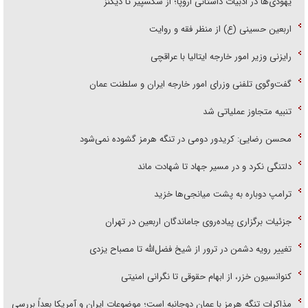
یهودی‌ها در ادبیات داستانی اروپا؛ از شکسپیر تا دیکنز
اربعین حسینی (ع) از منظر فقه و روایت
رایزنی وزیر امور خارجه ایتالیا با عراقچی
گفت‌وگوی تلفنی وزرای امور خارجه ایران و سلطنت عمان
تنبیه متجاوز عملیاتی شد
محسن رضایی: کریدور دومی در تنگه هرمز گشوده نمی‌شود
دلتنگی نکرد و در مسیر جهاد تا شهادت ماند
ترامپ دوباره به پشت میانجی‌ها خزید
جزئیات برگزاری پیاده‌روی جاماندگان اربعین در تهران
تغییر رویه دشمن در ترور از شیخ فضل‌الله تا مصباح یزدی
کنوانسیون خزر، از ابهام حقوقی تا نگرانی امنیتی
مذاکرات تنگه هرمز با عمان دوجانبه است؛ موضوعات ایران و آمریکا بعداً بررسی