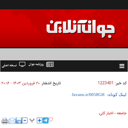
روزنامه جوان
نسخه اصلی
Toggle
navigation
کد خبر:
1223401
تاریخ انتشار:
۲۰ فروردين ۱۴۰۳ - ۲۰:۱۶
لینک کوتاه:
جامعه
اخبار كلی
»