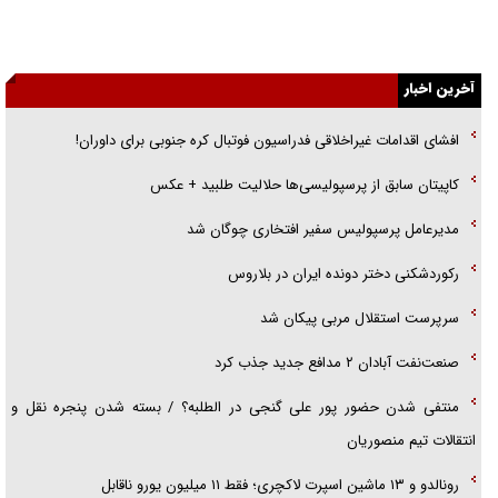
گفت‌وگو با خواهر یکی از شهدای جنگ رمضان/ خواهرم فرمانده جهادی و
اهل خدمت بی‌منت بود
آخرین اخبار
جزئیات شکنجه‌هایم فراتر از آن است که در بیان بگنجد!
افشای اقدامات غیراخلاقی فدراسیون فوتبال کره جنوبی برای داوران!
گزارش «جوان» از قوانین سخت‌گیرانه ۶ قاره در برابر یورش به پاسگاه‌های
پلیس
کاپیتان سابق از پرسپولیسی‌ها حلالیت طلبید + عکس
تحلیل ابعاد پیام رهبر انقلاب به حزب‌الله/ مقاومت نقشه راه آینده غرب آسیا
مدیرعامل پرسپولیس سفیر افتخاری چوگان شد
رکوردشکنی دختر دونده ایران در بلاروس
سرپرست استقلال مربی پیکان شد
صنعت‌نفت آبادان ۲ مدافع جدید جذب کرد
منتفی شدن حضور پور علی گنجی در الطلبه؟ / بسته شدن پنجره نقل و
انتقالات تیم منصوریان
رونالدو و ۱۳ ماشین اسپرت لاکچری؛ فقط ۱۱ میلیون یورو ناقابل