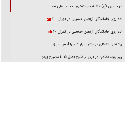
امام حسین (ع) کشته سیرت‌های عصر جاهلی شد
پیاده روی جاماندگان اربعین حسینی در تهران - ۲
پیاده روی جاماندگان اربعین حسینی در تهران - ۱
فریاد‌ها و ناله‌های دوستان مبارزدلم را آتش می‌زد
تغییر رویه دشمن در ترور از شیخ فضل‌الله تا مصباح یزدی
خرید قسطی اولش خنده و آخرش گریه است!
فوتبال و آن «بالا»!
راهبرد غافلگیری با نسل جدید پهپاد‌ها
جنجال پزشکان تقلبی در صنعت زیبایی
یهودی‌ها در ادبیات داستانی اروپا؛ از شکسپیر تا دیکنز