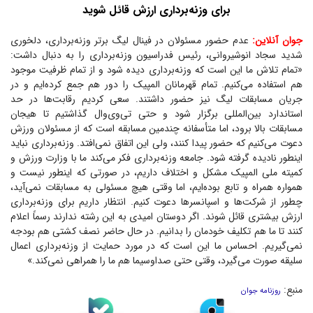
برای وزنه‌برداری ارزش قائل شوید
جوان آنلاین:
عدم حضور مسئولان در فینال لیگ برتر وزنه‌برداری، دلخوری
شدید سجاد انوشیروانی، رئیس فدراسیون وزنه‌برداری را به دنبال داشت:
«تمام تلاش ما این است که وزنه‌برداری دیده شود و از تمام ظرفیت موجود
هم استفاده می‌کنیم. تمام قهرمانان المپیک را دور هم جمع کرده‌ایم و در
جریان مسابقات لیگ نیز حضور داشتند. سعی کردیم رقابت‌ها در حد
استاندارد بین‌المللی برگزار شود و حتی تی‌وی‌وال گذاشتیم تا هیجان
مسابقات بالا برود، اما متأسفانه چندمین مسابقه است که از مسئولان ورزش
دعوت می‌کنیم که حضور پیدا کنند، ولی این اتفاق نمی‌افتد. وزنه‌برداری نباید
اینطور نادیده گرفته شود. جامعه وزنه‌برداری فکر می‌کند ما با وزارت ورزش و
کمیته ملی المپیک مشکل و اختلاف داریم، در صورتی که اینطور نیست و
همواره همراه و تابع بوده‌ایم، اما وقتی هیچ مسئولی به مسابقات نمی‌آید،
چطور از شرکت‌ها و اسپانسر‌ها دعوت کنیم. انتظار داریم برای وزنه‌برداری
ارزش بیشتری قائل شوند. اگر دوستان امیدی به این رشته ندارند رسماً اعلام
کنند تا ما هم تکلیف خودمان را بدانیم. در حال حاضر نصف کشتی هم بودجه
نمی‌گیریم. احساس ما این است که در مورد حمایت از وزنه‌برداری اعمال
سلیقه صورت می‌گیرد، وقتی حتی صداوسیما هم ما را همراهی نمی‌کند.»
منبع:
روزنامه جوان