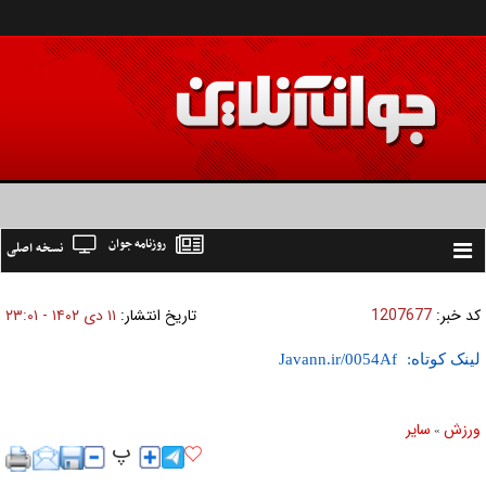
روزنامه جوان
نسخه اصلی
Toggle
navigation
کد خبر:
1207677
تاریخ انتشار:
۱۱ دی ۱۴۰۲ - ۲۳:۰۱
لینک کوتاه:
ورزش
ساير
»