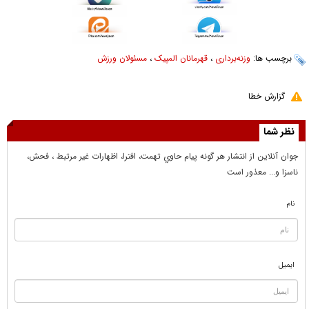
برچسب ها:
وزنه‌برداری
،
قهرمانان المپیک
،
مسئولان ورزش
گزارش خطا
نظر شما
جوان آنلاين از انتشار هر گونه پيام حاوي تهمت، افترا، اظهارات غير مرتبط ، فحش،
ناسزا و... معذور است
نام
ایمیل