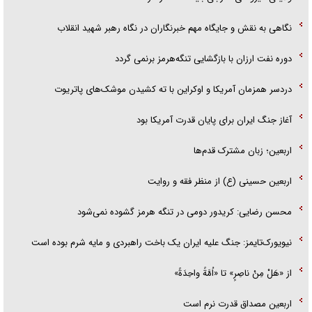
نگاهی به نقش و جایگاه مهم خبرنگاران در نگاه رهبر شهید انقلاب
دوره نفت ارزان با بازگشایی تنگه‌هرمز برنمی گردد
دردسر همزمان آمریکا و اوکراین با ته کشیدن موشک‌های پاتریوت
آغاز جنگ ایران برای پایان قدرت آمریکا بود
اربعین؛ زبان مشترک قدم‌ها
اربعین حسینی (ع) از منظر فقه و روایت
محسن رضایی: کریدور دومی در تنگه هرمز گشوده نمی‌شود
نیویورک‌تایمز: جنگ علیه ایران یک باخت راهبردی و مایه شرم بوده است
از «هَلْ مِنْ ناصِرٍ» تا «اُمَّةً واحِدَةً»
اربعین مصداق قدرت نرم است