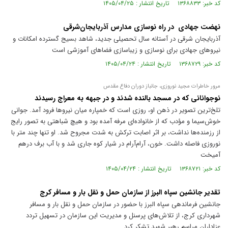
کد خبر: ۱۳۶۸۸۳۳ تاریخ انتشار : ۱۴۰۵/۰۴/۲۵
نهضت جهادی در راه نوسازی مدارس آذربایجان‌شرقی
آذربایجان شرقی در آستانه سال تحصیلی جدید، شاهد بسیج گسترده امکانات و
نیرو‌های جهادی برای نوسازی و زیباسازی فضا‌های آموزشی است
کد خبر: ۱۳۶۸۷۲۹ تاریخ انتشار : ۱۴۰۵/۰۴/۲۴
مرور خاطرات مجید نوروزی، جانباز دوران دفاع مقدس
نوجوانانی که در مسجد بالنده شدند و در جبهه به معراج رسیدند
تلخ‌ترین تصویر در ذهن او، روزی است که خمپاره میان نیرو‌ها فرود آمد. جوانی
خوش‌سیما و مؤدب که از خانواده‌ای مرفه آمده بود و هیچ شباهتی به تصور رایج
از رزمنده‌ها نداشت، بر اثر اصابت ترکش به شدت مجروح شد. او تنها چند متر با
نوروزی فاصله داشت. خون، آرام‌آرام در شیار کوه جاری شد و با آب برف درهم
آمیخت
کد خبر: ۱۳۶۸۷۲۱ تاریخ انتشار : ۱۴۰۵/۰۴/۲۴
تقدیر جانشین سپاه البرز از سازمان حمل و نقل بار و مسافر کرج
جانشین فرماندهی سپاه البرز با حضور در سازمان حمل و نقل بار و مسافر
شهرداری کرج، از تلاش‌های پرسنل و مدیریت این سازمان در تسهیل تردد
عزاداران مراسم رهبر شهید تشکر کرد.