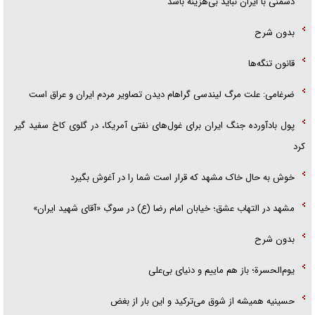
دشمنی با ایران نباید بی‌هزینه باشد
بدون شرح
قانون تنگه‌ها
ضرغامی: علت مرگ لیندسی گراهام دیدن تصاویر مردم ایران و عراق است
پول بادآورده جنگ ایران برای غول‌های نفتی آمریکا، در گلوی کاخ سفید گیر
کرد
خوش به حال خاک مشهد که قرار است شما را در آغوش بگیرد
مشهد در التهاب عشق؛ خیابان امام رضا (ع) در سوگِ «آقای شهید ایران»
بدون شرح
یوم‌الحسرة؛ باز هم ماییم و دنیای بی‌علی
حسینیه همیشه از شوق می‌ترکید و این بار از بغض