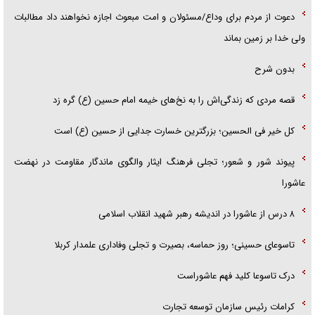
دعوت از مردم برای وداع/مسئولان و امت مبعوث اجازه نخواهند داد مطالبات
ولی خدا بر زمین بماند
بدون شرح
قصه مردی که زندگی‌اش را به نخ‌های خیمه امام حسین (ع) گره زد
کل خیر فی الحسین؛ بزرگترین خسارت جدایی از حسین (ع) است
پیوند شور و شعور؛ تجلی فرهنگ ایثار والگوی ماندگار مقاومت در نهضت
عاشورا
۸ درس از عاشورا در اندیشه رهبر شهید انقلاب اسلامی
تاسوعای حسینی؛ روز حماسه، بصیرت و تجلی وفاداری علمدار کربلا
درک تاسوعا کلید فهم عاشوراست
کرامات رئیس سازمان توسعه تجارت