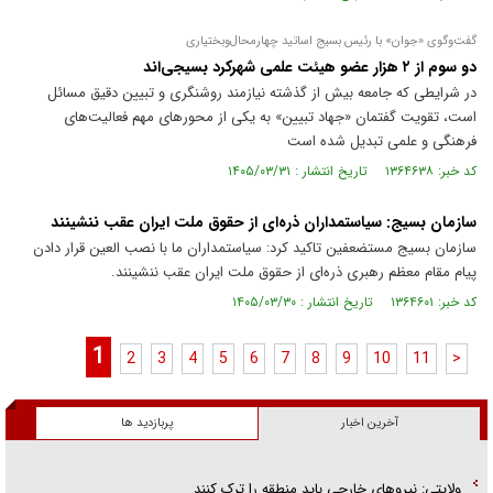
گفت‌وگوی «جوان» با رئیس بسیج اساتید چهارمحال‌و‌بختیاری
دو سوم از ۲ هزار عضو هیئت علمی شهرکرد بسیجی‌اند
در شرایطی که جامعه بیش از گذشته نیازمند روشنگری و تبیین دقیق مسائل
است، تقویت گفتمان «جهاد تبیین» به یکی از محور‌های مهم فعالیت‌های
فرهنگی و علمی تبدیل شده است
کد خبر: ۱۳۶۴۶۳۸ تاریخ انتشار : ۱۴۰۵/۰۳/۳۱
سازمان بسیج: سیاستمداران ذره‌ای از حقوق ملت ایران عقب ننشینند
سازمان بسیج مستضعفین تاکید کرد: سیاستمداران ما با نصب العین قرار دادن
پیام مقام معظم رهبری ذره‌ای از حقوق ملت ایران عقب ننشینند.
کد خبر: ۱۳۶۴۶۰۱ تاریخ انتشار : ۱۴۰۵/۰۳/۳۰
1
2
3
4
5
6
7
8
9
10
11
>
آخرین اخبار
پربازدید ها
ولایتی: نیرو‌های خارجی باید منطقه را ترک کنند