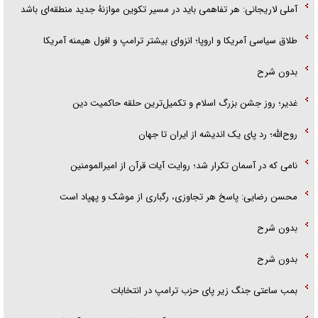
آملی لاریجانی: هر تفاهمی باید در مسیر تکوین موازنۀ جدید منطقه‌ای باشد
طلاق سیاسی آمریکا و اروپا؛ انزوای بیشتر ترامپ و افول هیمنه آمریکا
بدون شرح
غدیر؛ روز جشن بزرگ اسلام و تکمیل‌ترین حلقه حاکمیت دین
روح‌الله؛ رد پای یک اندیشه از ایران تا جهان
نامی که در آسمان تکرار شد؛ روایت آیات قرآن از امیرالمومنین
محسن رضایی: پاسخ هر تجاوزی، رگباری از موشک و پهپاد است
بدون شرح
بدون شرح
بمب ساعتی جنگ زیر پای حزب ترام‍پ در انتخابات