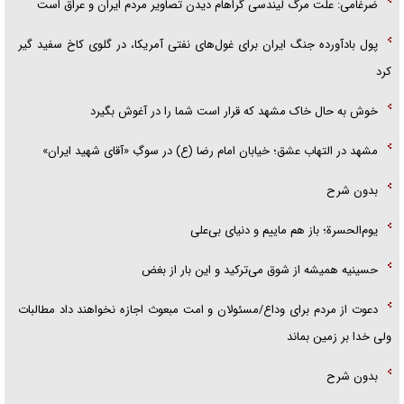
ضرغامی: علت مرگ لیندسی گراهام دیدن تصاویر مردم ایران و عراق است
پول بادآورده جنگ ایران برای غول‌های نفتی آمریکا، در گلوی کاخ سفید گیر
کرد
خوش به حال خاک مشهد که قرار است شما را در آغوش بگیرد
مشهد در التهاب عشق؛ خیابان امام رضا (ع) در سوگِ «آقای شهید ایران»
بدون شرح
یوم‌الحسرة؛ باز هم ماییم و دنیای بی‌علی
حسینیه همیشه از شوق می‌ترکید و این بار از بغض
دعوت از مردم برای وداع/مسئولان و امت مبعوث اجازه نخواهند داد مطالبات
ولی خدا بر زمین بماند
بدون شرح