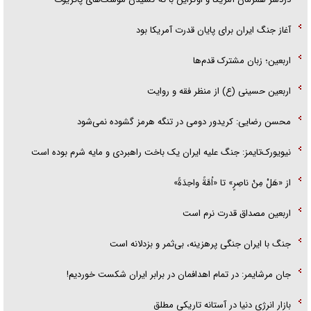
آغاز جنگ ایران برای پایان قدرت آمریکا بود
اربعین؛ زبان مشترک قدم‌ها
اربعین حسینی (ع) از منظر فقه و روایت
محسن رضایی: کریدور دومی در تنگه هرمز گشوده نمی‌شود
نیویورک‌تایمز: جنگ علیه ایران یک باخت راهبردی و مایه شرم بوده است
از «هَلْ مِنْ ناصِرٍ» تا «اُمَّةً واحِدَةً»
اربعین مصداق قدرت نرم است
جنگ با ایران جنگی پرهزینه، بی‌ثمر و بزدلانه است
جان مرشایمر: در تمام اهدافمان در برابر ایران شکست خوردیم!
بازار انرژی دنیا در آستانه تاریکی مطلق