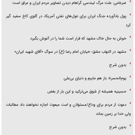
ضرغامی: علت مرگ لیندسی گراهام دیدن تصاویر مردم ایران و عراق است
پول بادآورده جنگ ایران برای غول‌های نفتی آمریکا، در گلوی کاخ سفید گیر
کرد
خوش به حال خاک مشهد که قرار است شما را در آغوش بگیرد
مشهد در التهاب عشق؛ خیابان امام رضا (ع) در سوگِ «آقای شهید ایران»
بدون شرح
یوم‌الحسرة؛ باز هم ماییم و دنیای بی‌علی
حسینیه همیشه از شوق می‌ترکید و این بار از بغض
دعوت از مردم برای وداع/مسئولان و امت مبعوث اجازه نخواهند داد مطالبات
ولی خدا بر زمین بماند
بدون شرح