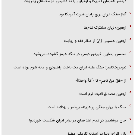
دردسر همزمان آمریکا و اوکراین با ته کشیدن موشک‌های پاتریوت
آغاز جنگ ایران برای پایان قدرت آمریکا بود
اربعین؛ زبان مشترک قدم‌ها
اربعین حسینی (ع) از منظر فقه و روایت
محسن رضایی: کریدور دومی در تنگه هرمز گشوده نمی‌شود
نیویورک‌تایمز: جنگ علیه ایران یک باخت راهبردی و مایه شرم بوده است
از «هَلْ مِنْ ناصِرٍ» تا «اُمَّةً واحِدَةً»
اربعین مصداق قدرت نرم است
جنگ با ایران جنگی پرهزینه، بی‌ثمر و بزدلانه است
جان مرشایمر: در تمام اهدافمان در برابر ایران شکست خوردیم!
بازار انرژی دنیا در آستانه تاریکی مطلق