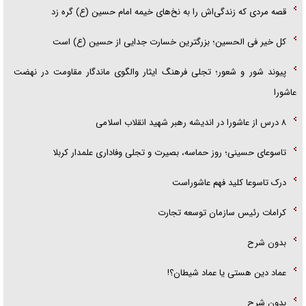
قصه مردی که زندگی‌اش را به نخ‌های خیمه امام حسین (ع) گره زد
کل خیر فی الحسین؛ بزرگترین خسارت جدایی از حسین (ع) است
پیوند شور و شعور؛ تجلی فرهنگ ایثار والگوی ماندگار مقاومت در نهضت
عاشورا
۸ درس از عاشورا در اندیشه رهبر شهید انقلاب اسلامی
تاسوعای حسینی؛ روز حماسه، بصیرت و تجلی وفاداری علمدار کربلا
درک تاسوعا کلید فهم عاشوراست
کرامات رئیس سازمان توسعه تجارت
بدون شرح
عماد دین هستی یا عماد شیطان؟!
بدون شرح