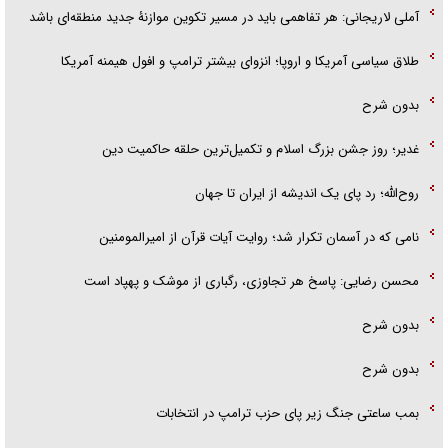
آملی لاریجانی: هر تفاهمی باید در مسیر تکوین موازنۀ جدید منطقه‌ای باشد
طلاق سیاسی آمریکا و اروپا؛ انزوای بیشتر ترامپ و افول هیمنه آمریکا
بدون شرح
غدیر؛ روز جشن بزرگ اسلام و تکمیل‌ترین حلقه حاکمیت دین
روح‌الله؛ رد پای یک اندیشه از ایران تا جهان
نامی که در آسمان تکرار شد؛ روایت آیات قرآن از امیرالمومنین
محسن رضایی: پاسخ هر تجاوزی، رگباری از موشک و پهپاد است
بدون شرح
بدون شرح
بمب ساعتی جنگ زیر پای حزب ترام‍پ در انتخابات