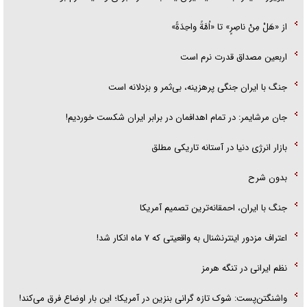
از «هَلْ مِنْ ناصِرٍ» تا «اُمَّةً واحِدَةً»
اربعین مصداق قدرت نرم است
جنگ با ایران جنگی پرهزینه، بی‌ثمر و بزدلانه است
جان مرشایمر: در تمام اهدافمان در برابر ایران شکست خوردیم!
بازار انرژی دنیا در آستانه تاریکی مطلق
بدون شرح
جنگ با ایران، احمقانه‌ترین تصمیم آمریکا
اعتراف مزدور اینترنشنال به واقعیتی که ۷ ماه انکار شد!
نظم ایرانی در تنگه هرمز
واشنگتن‌پست: شوک تازه گرانی بنزین در آمریکا؛ این بار اوضاع فرق می‌کند!