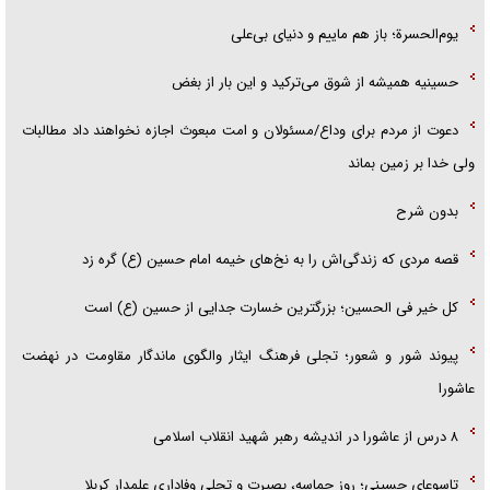
یوم‌الحسرة؛ باز هم ماییم و دنیای بی‌علی
حسینیه همیشه از شوق می‌ترکید و این بار از بغض
دعوت از مردم برای وداع/مسئولان و امت مبعوث اجازه نخواهند داد مطالبات
ولی خدا بر زمین بماند
بدون شرح
قصه مردی که زندگی‌اش را به نخ‌های خیمه امام حسین (ع) گره زد
کل خیر فی الحسین؛ بزرگترین خسارت جدایی از حسین (ع) است
پیوند شور و شعور؛ تجلی فرهنگ ایثار والگوی ماندگار مقاومت در نهضت
عاشورا
۸ درس از عاشورا در اندیشه رهبر شهید انقلاب اسلامی
تاسوعای حسینی؛ روز حماسه، بصیرت و تجلی وفاداری علمدار کربلا