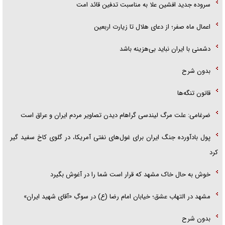
سروده جدید افشین علا به مناسبت تدفین قائد امت
اعمال ماه صفر؛ از دعای هلال تا زیارت اربعین
دشمنی با ایران نباید بی‌هزینه باشد
بدون شرح
قانون تنگه‌ها
ضرغامی: علت مرگ لیندسی گراهام دیدن تصاویر مردم ایران و عراق است
پول بادآورده جنگ ایران برای غول‌های نفتی آمریکا، در گلوی کاخ سفید گیر
کرد
خوش به حال خاک مشهد که قرار است شما را در آغوش بگیرد
مشهد در التهاب عشق؛ خیابان امام رضا (ع) در سوگِ «آقای شهید ایران»
بدون شرح