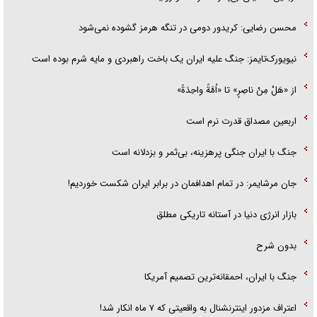
محسن رضایی: کریدور دومی در تنگه هرمز گشوده نمی‌شود
نیویورک‌تایمز: جنگ علیه ایران یک باخت راهبردی و مایه شرم بوده است
از «هَلْ مِنْ ناصِرٍ» تا «اُمَّةً واحِدَةً»
اربعین مصداق قدرت نرم است
جنگ با ایران جنگی پرهزینه، بی‌ثمر و بزدلانه است
جان مرشایمر: در تمام اهدافمان در برابر ایران شکست خوردیم!
بازار انرژی دنیا در آستانه تاریکی مطلق
بدون شرح
جنگ با ایران، احمقانه‌ترین تصمیم آمریکا
اعتراف مزدور اینترنشنال به واقعیتی که ۷ ماه انکار شد!