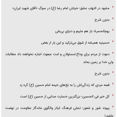
مشهد در التهاب عشق؛ خیابان امام رضا (ع) در سوگِ «آقای شهید ایران»
بدون شرح
یوم‌الحسرة؛ باز هم ماییم و دنیای بی‌علی
حسینیه همیشه از شوق می‌ترکید و این بار از بغض
دعوت از مردم برای وداع/مسئولان و امت مبعوث اجازه نخواهند داد مطالبات
ولی خدا بر زمین بماند
بدون شرح
قصه مردی که زندگی‌اش را به نخ‌های خیمه امام حسین (ع) گره زد
کل خیر فی الحسین؛ بزرگترین خسارت جدایی از حسین (ع) است
پیوند شور و شعور؛ تجلی فرهنگ ایثار والگوی ماندگار مقاومت در نهضت
عاشورا