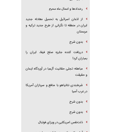
رخداد‌ها و اعمال ماه محرم
از اذعان اسرائیل به تحمیل معادله جدید
ایران در منطقه تا نگرانی از طرح جدید ترکیه و
عربستان
بدون شرح
دریافت کننده جایزه صلح فیفا، ایران را
بمباران کرد!
مباهله؛ تجلی حقانیت آل‌عبا در آوردگاه ایمان
و حقیقت
شرط‌بندی نتانیاهو با منافع و سربازان آمریکا
در غرب آسیا
بدون شرح
بدون شرح
ذلت‌نفس امریکایی در ویزای فوتبال