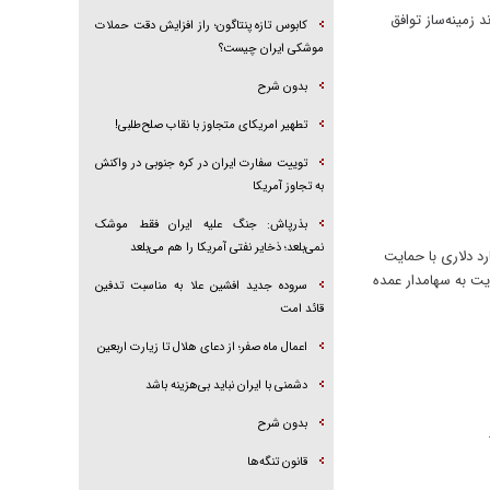
تواند زمینه‌ساز توافق
کابوس تازه پنتاگون؛ راز افزایش دقت حملات
موشکی ایران چیست؟
بدون شرح
تطهیر امریکای متجاوز با نقاب صلح‌طلبی!
توییت سفارت ایران در کره جنوبی در واکنش
به تجاوز آمریکا
بذرپاش: ‏جنگ علیه ایران فقط موشک
نمی‌بلعد؛ ذخایر نفتی آمریکا را هم می‌بلعد
 کشور را به قطب جهانی بازی‌ها و ورزش‌های الکترونیک تبدیل کند و در این راستا قرارداد ۵۵ میلیارد دلاری با حمایت
ت به سهامدار عمده
سروده جدید افشین علا به مناسبت تدفین
قائد امت
اعمال ماه صفر؛ از دعای هلال تا زیارت اربعین
دشمنی با ایران نباید بی‌هزینه باشد
بدون شرح
قانون تنگه‌ها