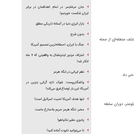
جان مرشایمر: در تمام اهدافمان در برابر
ایران شکست خوردیم!
بازار انرژی دنیا در آستانه تاریکی مطلق
بدون شرح
تلف منطقه‌ای از جمله
جنگ با ایران، احمقانه‌ترین تصمیم آمریکا
اعتراف مزدور اینترنشنال به واقعیتی که ۷ ماه
انکار شد!
نظم ایرانی در تنگه هرمز
بر داد.
واشنگتن‌پست: شوک تازه گرانی بنزین در
آمریکا؛ این بار اوضاع فرق می‌کند!
تنها هدف آمریکا امنیت اسرائیل است!
 دو ابرپروژه جاه‌طلبانه، از جمله برجی شگفت‌انگیز به ارتفاع ۲ کیلومتر در ریاض و برج جده با ارتفاع بیش از ۱ کیلومتر، دوران سلطه
مخبر: تنگه هرمز حریم بلامنازع ماست
پادوی حقیر نتانیاهو!
تا می‌توانید تابوت آماده کنید!