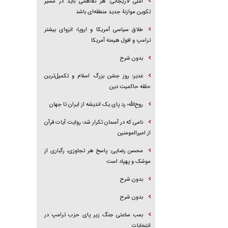
آملی لاریجانی: هر تفاهمی باید در مسیر
تکوین موازنۀ جدید منطقه‌ای باشد
طلاق سیاسی آمریکا و اروپا؛ انزوای بیشتر
ترامپ و افول هیمنه آمریکا
بدون شرح
غدیر؛ روز جشن بزرگ اسلام و تکمیل‌ترین
حلقه حاکمیت دین
روح‌الله؛ رد پای یک اندیشه از ایران تا جهان
نامی که در آسمان تکرار شد؛ روایت آیات قرآن
از امیرالمومنین
محسن رضایی: پاسخ هر تجاوزی، رگباری از
موشک و پهپاد است
بدون شرح
بدون شرح
بمب ساعتی جنگ زیر پای حزب ترام‍پ در
انتخابات