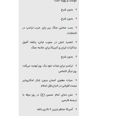
موشک و پهپاد است
بدون شرح
بدون شرح
بمب ساعتی جنگ زیر پای حزب ترام‍پ در
انتخابات
تشدید تنش در جنوب لبنان؛ پاشنه آشیل
مذاکرات ایران و آمریکا برای خاتمه جنگ
بدون شرح
ترامپ برای نجات خود یک روز تهدید می‌کند؛
روز دیگر التماس
حیات معنوی انسان بدون ایثار امکان‌پذیر
نیست/قربانی در ادیان قبل اسلام
متن دعای امام حسین (ع) در روز عرفه با
ترجمه فارسی
آمریکا منتظر بنزین ۶ دلاری باشد