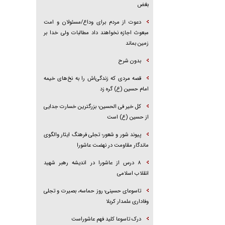
بغض
دعوت از مردم برای وداع/مسئولان و امت
مبعوث اجازه نخواهند داد مطالبات ولی خدا بر
زمین بماند
بدون شرح
قصه مردی که زندگی‌اش را به نخ‌های خیمه
امام حسین (ع) گره زد
کل خیر فی الحسین؛ بزرگترین خسارت جدایی
از حسین (ع) است
پیوند شور و شعور؛ تجلی فرهنگ ایثار والگوی
ماندگار مقاومت در نهضت عاشورا
۸ درس از عاشورا در اندیشه رهبر شهید
انقلاب اسلامی
تاسوعای حسینی؛ روز حماسه، بصیرت و تجلی
وفاداری علمدار کربلا
درک تاسوعا کلید فهم عاشوراست