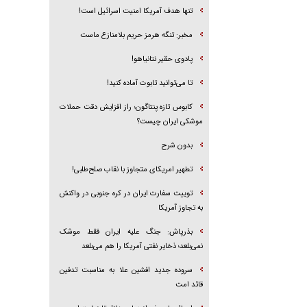
تنها هدف آمریکا امنیت اسرائیل است!
مخبر: تنگه هرمز حریم بلامنازع ماست
پادوی حقیر نتانیاهو!
تا می‌توانید تابوت آماده کنید!
کابوس تازه پنتاگون؛ راز افزایش دقت حملات
موشکی ایران چیست؟
بدون شرح
تطهیر امریکای متجاوز با نقاب صلح‌طلبی!
توییت سفارت ایران در کره جنوبی در واکنش
به تجاوز آمریکا
بذرپاش: ‏جنگ علیه ایران فقط موشک
نمی‌بلعد؛ ذخایر نفتی آمریکا را هم می‌بلعد
سروده جدید افشین علا به مناسبت تدفین
قائد امت