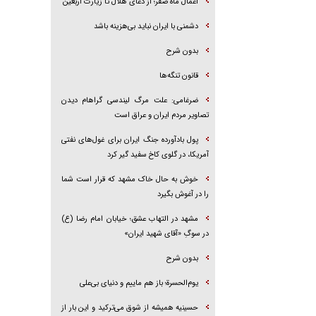
اعمال ماه صفر؛ از دعای هلال تا زیارت اربعین
دشمنی با ایران نباید بی‌هزینه باشد
بدون شرح
قانون تنگه‌ها
ضرغامی: علت مرگ لیندسی گراهام دیدن
تصاویر مردم ایران و عراق است
پول بادآورده جنگ ایران برای غول‌های نفتی
آمریکا، در گلوی کاخ سفید گیر کرد
خوش به حال خاک مشهد که قرار است شما
را در آغوش بگیرد
مشهد در التهاب عشق؛ خیابان امام رضا (ع)
در سوگِ «آقای شهید ایران»
بدون شرح
یوم‌الحسرة؛ باز هم ماییم و دنیای بی‌علی
حسینیه همیشه از شوق می‌ترکید و این بار از