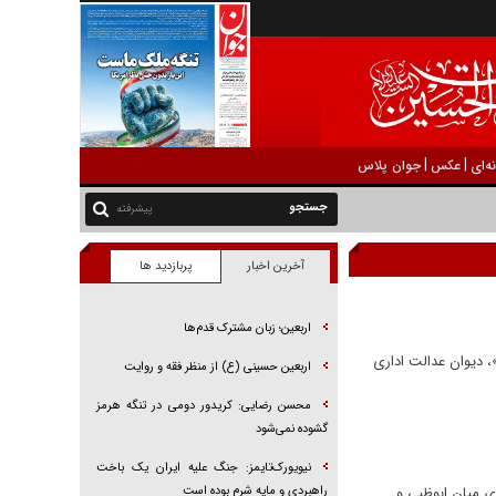
|
|
ه‌ای
عکس
جوان پلاس
پیشرفته
آخرین اخبار
پربازدید ها
اربعین؛ زبان مشترک قدم‌ها
، دیوان عدالت اداری
اربعین حسینی (ع) از منظر فقه و روایت
محسن رضایی: کریدور دومی در تنگه هرمز
گشوده نمی‌شود
نیویورک‌تایمز: جنگ علیه ایران یک باخت
ی میان ابوظبی و
راهبردی و مایه شرم بوده است