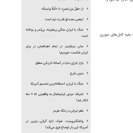
از «هَلْ مِنْ ناصِرٍ» تا «اُمَّةً واحِدَةً»
اربعین مصداق قدرت نرم است
جنگ با ایران جنگی پرهزینه، بی‌ثمر و بزدلانه
 علیه کابل‌های عبوری
است
جان مرشایمر: در تمام اهدافمان در برابر
ایران شکست خوردیم!
بازار انرژی دنیا در آستانه تاریکی مطلق
بدون شرح
جنگ با ایران، احمقانه‌ترین تصمیم آمریکا
اعتراف مزدور اینترنشنال به واقعیتی که ۷ ماه
انکار شد!
نظم ایرانی در تنگه هرمز
واشنگتن‌پست: شوک تازه گرانی بنزین در
آمریکا؛ این بار اوضاع فرق می‌کند!