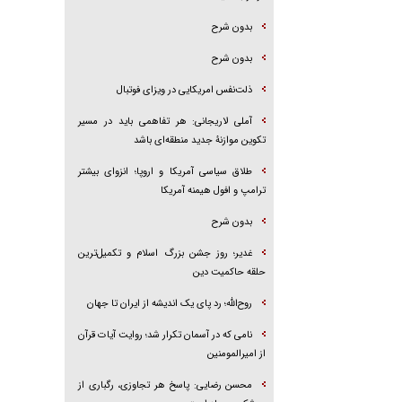
بدون شرح
بدون شرح
ذلت‌نفس امریکایی در ویزای فوتبال
آملی لاریجانی: هر تفاهمی باید در مسیر
تکوین موازنۀ جدید منطقه‌ای باشد
طلاق سیاسی آمریکا و اروپا؛ انزوای بیشتر
ترامپ و افول هیمنه آمریکا
بدون شرح
غدیر؛ روز جشن بزرگ اسلام و تکمیل‌ترین
حلقه حاکمیت دین
روح‌الله؛ رد پای یک اندیشه از ایران تا جهان
نامی که در آسمان تکرار شد؛ روایت آیات قرآن
از امیرالمومنین
محسن رضایی: پاسخ هر تجاوزی، رگباری از