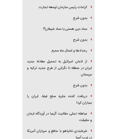
کرامات رئیس سازمان توسعه تجارت
بدون شرح
عماد دین هستی یا عماد شیطان؟!
بدون شرح
رخداد‌ها و اعمال ماه محرم
از اذعان اسرائیل به تحمیل معادله جدید
ایران در منطقه تا نگرانی از طرح جدید ترکیه و
عربستان
بدون شرح
دریافت کننده جایزه صلح فیفا، ایران را
بمباران کرد!
مباهله؛ تجلی حقانیت آل‌عبا در آوردگاه ایمان
و حقیقت
شرط‌بندی نتانیاهو با منافع و سربازان آمریکا
در غرب آسیا