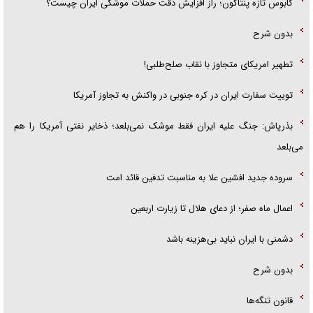
کابوس تازه پنتاگون؛ راز افزایش دقت حملات موشکی ایران چیست؟
بدون شرح
تطهیر امریکای متجاوز با نقاب صلح‌طلبی!
توییت سفارت ایران در کره جنوبی در واکنش به تجاوز آمریکا
بذرپاش: ‏جنگ علیه ایران فقط موشک نمی‌بلعد؛ ذخایر نفتی آمریکا را هم
می‌بلعد
سروده جدید افشین علا به مناسبت تدفین قائد امت
اعمال ماه صفر؛ از دعای هلال تا زیارت اربعین
دشمنی با ایران نباید بی‌هزینه باشد
بدون شرح
قانون تنگه‌ها