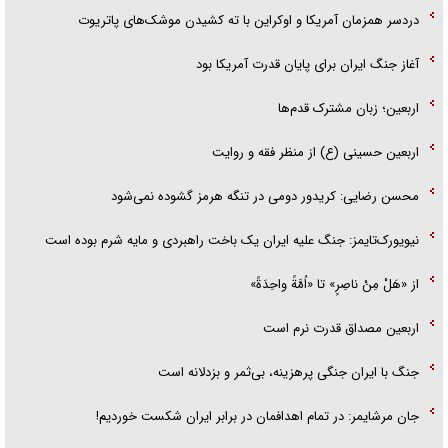
دردسر همزمان آمریکا و اوکراین با ته کشیدن موشک‌های پاتریوت
آغاز جنگ ایران برای پایان قدرت آمریکا بود
اربعین؛ زبان مشترک قدم‌ها
اربعین حسینی (ع) از منظر فقه و روایت
محسن رضایی: کریدور دومی در تنگه هرمز گشوده نمی‌شود
نیویورک‌تایمز: جنگ علیه ایران یک باخت راهبردی و مایه شرم بوده است
از «هَلْ مِنْ ناصِرٍ» تا «اُمَّةً واحِدَةً»
اربعین مصداق قدرت نرم است
جنگ با ایران جنگی پرهزینه، بی‌ثمر و بزدلانه است
جان مرشایمر: در تمام اهدافمان در برابر ایران شکست خوردیم!