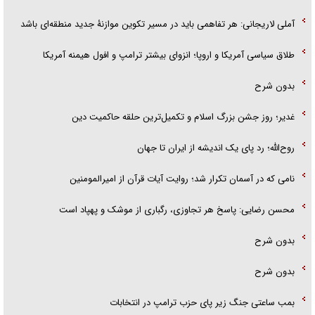
آملی لاریجانی: هر تفاهمی باید در مسیر تکوین موازنۀ جدید منطقه‌ای باشد
طلاق سیاسی آمریکا و اروپا؛ انزوای بیشتر ترامپ و افول هیمنه آمریکا
بدون شرح
غدیر؛ روز جشن بزرگ اسلام و تکمیل‌ترین حلقه حاکمیت دین
روح‌الله؛ رد پای یک اندیشه از ایران تا جهان
نامی که در آسمان تکرار شد؛ روایت آیات قرآن از امیرالمومنین
محسن رضایی: پاسخ هر تجاوزی، رگباری از موشک و پهپاد است
بدون شرح
بدون شرح
بمب ساعتی جنگ زیر پای حزب ترام‍پ در انتخابات