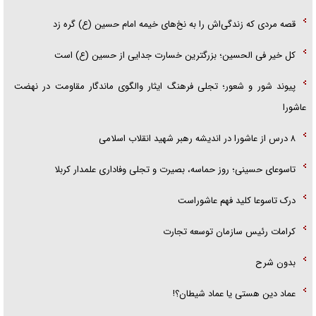
قصه مردی که زندگی‌اش را به نخ‌های خیمه امام حسین (ع) گره زد
کل خیر فی الحسین؛ بزرگترین خسارت جدایی از حسین (ع) است
پیوند شور و شعور؛ تجلی فرهنگ ایثار والگوی ماندگار مقاومت در نهضت
عاشورا
۸ درس از عاشورا در اندیشه رهبر شهید انقلاب اسلامی
تاسوعای حسینی؛ روز حماسه، بصیرت و تجلی وفاداری علمدار کربلا
درک تاسوعا کلید فهم عاشوراست
کرامات رئیس سازمان توسعه تجارت
بدون شرح
عماد دین هستی یا عماد شیطان؟!