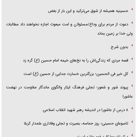
حسینیه همیشه از شوق می‌ترکید و این بار از بغض
دعوت از مردم برای وداع/مسئولان و امت مبعوث اجازه نخواهند داد مطالبات
ولی خدا بر زمین بماند
بدون شرح
قصه مردی که زندگی‌اش را به نخ‌های خیمه امام حسین (ع) گره زد
کل خیر فی الحسین؛ بزرگترین خسارت جدایی از حسین (ع) است
پیوند شور و شعور؛ تجلی فرهنگ ایثار والگوی ماندگار مقاومت در نهضت
عاشورا
۸ درس از عاشورا در اندیشه رهبر شهید انقلاب اسلامی
تاسوعای حسینی؛ روز حماسه، بصیرت و تجلی وفاداری علمدار کربلا
درک تاسوعا کلید فهم عاشوراست