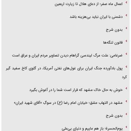
اعمال ماه صفر؛ از دعای هلال تا زیارت اربعین
دشمنی با ایران نباید بی‌هزینه باشد
بدون شرح
قانون تنگه‌ها
ضرغامی: علت مرگ لیندسی گراهام دیدن تصاویر مردم ایران و عراق است
پول بادآورده جنگ ایران برای غول‌های نفتی آمریکا، در گلوی کاخ سفید گیر
کرد
خوش به حال خاک مشهد که قرار است شما را در آغوش بگیرد
مشهد در التهاب عشق؛ خیابان امام رضا (ع) در سوگِ «آقای شهید ایران»
بدون شرح
یوم‌الحسرة؛ باز هم ماییم و دنیای بی‌علی