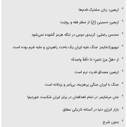
اربعین؛ زبان مشترک قدم‌ها
اربعین حسینی (ع) از منظر فقه و روایت
محسن رضایی: کریدور دومی در تنگه هرمز گشوده نمی‌شود
نیویورک‌تایمز: جنگ علیه ایران یک باخت راهبردی و مایه شرم بوده است
از «هَلْ مِنْ ناصِرٍ» تا «اُمَّةً واحِدَةً»
اربعین مصداق قدرت نرم است
جنگ با ایران جنگی پرهزینه، بی‌ثمر و بزدلانه است
جان مرشایمر: در تمام اهدافمان در برابر ایران شکست خوردیم!
بازار انرژی دنیا در آستانه تاریکی مطلق
بدون شرح