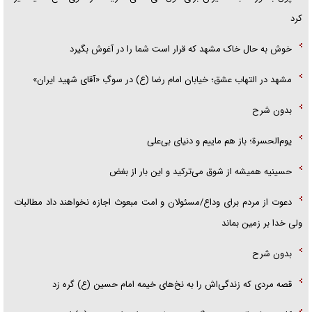
کرد
خوش به حال خاک مشهد که قرار است شما را در آغوش بگیرد
مشهد در التهاب عشق؛ خیابان امام رضا (ع) در سوگِ «آقای شهید ایران»
بدون شرح
یوم‌الحسرة؛ باز هم ماییم و دنیای بی‌علی
حسینیه همیشه از شوق می‌ترکید و این بار از بغض
دعوت از مردم برای وداع/مسئولان و امت مبعوث اجازه نخواهند داد مطالبات
ولی خدا بر زمین بماند
بدون شرح
قصه مردی که زندگی‌اش را به نخ‌های خیمه امام حسین (ع) گره زد