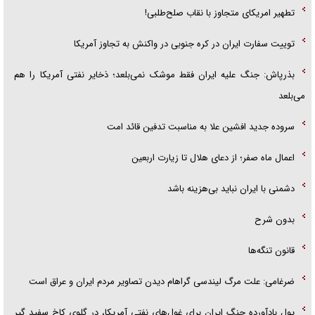
تطهیر امریکای متجاوز با نقاب صلح‌طلبی!
توییت سفارت ایران در کره جنوبی در واکنش به تجاوز آمریکا
بذرپاش: ‏جنگ علیه ایران فقط موشک نمی‌بلعد؛ ذخایر نفتی آمریکا را هم
می‌بلعد
سروده جدید افشین علا به مناسبت تدفین قائد امت
اعمال ماه صفر؛ از دعای هلال تا زیارت اربعین
دشمنی با ایران نباید بی‌هزینه باشد
بدون شرح
قانون تنگه‌ها
ضرغامی: علت مرگ لیندسی گراهام دیدن تصاویر مردم ایران و عراق است
پول بادآورده جنگ ایران برای غول‌های نفتی آمریکا، در گلوی کاخ سفید گیر