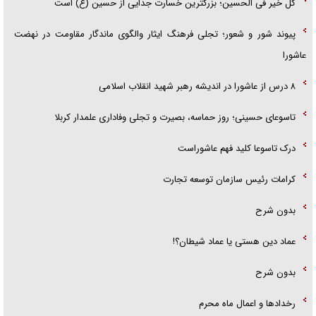
کل خیر فی الحسین؛ بزرگترین خسارت جدایی از حسین (ع) است
پیوند شور و شعور؛ تجلی فرهنگ ایثار والگوی ماندگار مقاومت در نهضت
عاشورا
۸ درس از عاشورا در اندیشه رهبر شهید انقلاب اسلامی
تاسوعای حسینی؛ روز حماسه، بصیرت و تجلی وفاداری علمدار کربلا
درک تاسوعا کلید فهم عاشوراست
کرامات رئیس سازمان توسعه تجارت
بدون شرح
عماد دین هستی یا عماد شیطان؟!
بدون شرح
رخداد‌ها و اعمال ماه محرم