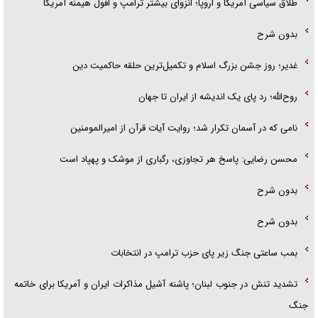
طلاق سیاسی آمریکا و اروپا؛ انزوای بیشتر ترامپ و افول هیمنه آمریکا
بدون شرح
غدیر؛ روز جشن بزرگ اسلام و تکمیل‌ترین حلقه حاکمیت دین
روح‌الله؛ رد پای یک اندیشه از ایران تا جهان
نامی که در آسمان تکرار شد؛ روایت آیات قرآن از امیرالمومنین
محسن رضایی: پاسخ هر تجاوزی، رگباری از موشک و پهپاد است
بدون شرح
بدون شرح
بمب ساعتی جنگ زیر پای حزب ترام‍پ در انتخابات
تشدید تنش در جنوب لبنان؛ پاشنه آشیل مذاکرات ایران و آمریکا برای خاتمه
جنگ