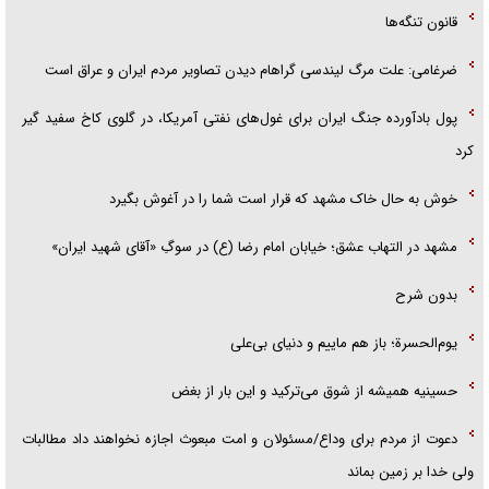
قانون تنگه‌ها
ضرغامی: علت مرگ لیندسی گراهام دیدن تصاویر مردم ایران و عراق است
پول بادآورده جنگ ایران برای غول‌های نفتی آمریکا، در گلوی کاخ سفید گیر
کرد
خوش به حال خاک مشهد که قرار است شما را در آغوش بگیرد
مشهد در التهاب عشق؛ خیابان امام رضا (ع) در سوگِ «آقای شهید ایران»
بدون شرح
یوم‌الحسرة؛ باز هم ماییم و دنیای بی‌علی
حسینیه همیشه از شوق می‌ترکید و این بار از بغض
دعوت از مردم برای وداع/مسئولان و امت مبعوث اجازه نخواهند داد مطالبات
ولی خدا بر زمین بماند