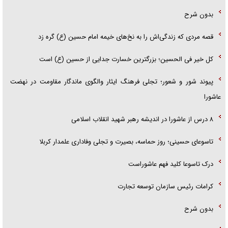
بدون شرح
قصه مردی که زندگی‌اش را به نخ‌های خیمه امام حسین (ع) گره زد
کل خیر فی الحسین؛ بزرگترین خسارت جدایی از حسین (ع) است
پیوند شور و شعور؛ تجلی فرهنگ ایثار والگوی ماندگار مقاومت در نهضت
عاشورا
۸ درس از عاشورا در اندیشه رهبر شهید انقلاب اسلامی
تاسوعای حسینی؛ روز حماسه، بصیرت و تجلی وفاداری علمدار کربلا
درک تاسوعا کلید فهم عاشوراست
کرامات رئیس سازمان توسعه تجارت
بدون شرح