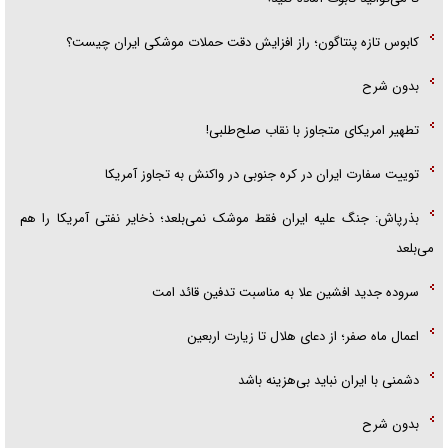
کابوس تازه پنتاگون؛ راز افزایش دقت حملات موشکی ایران چیست؟
بدون شرح
تطهیر امریکای متجاوز با نقاب صلح‌طلبی!
توییت سفارت ایران در کره جنوبی در واکنش به تجاوز آمریکا
بذرپاش: ‏جنگ علیه ایران فقط موشک نمی‌بلعد؛ ذخایر نفتی آمریکا را هم
می‌بلعد
سروده جدید افشین علا به مناسبت تدفین قائد امت
اعمال ماه صفر؛ از دعای هلال تا زیارت اربعین
دشمنی با ایران نباید بی‌هزینه باشد
بدون شرح