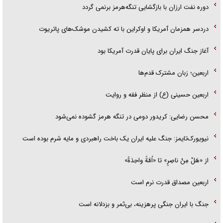
دوره نفت ارزان با بازگشایی تنگه‌هرمز برنمی گردد
دردسر همزمان آمریکا و اوکراین با ته کشیدن موشک‌های پاتریوت
آغاز جنگ ایران برای پایان قدرت آمریکا بود
اربعین؛ زبان مشترک قدم‌ها
اربعین حسینی (ع) از منظر فقه و روایت
محسن رضایی: کریدور دومی در تنگه هرمز گشوده نمی‌شود
نیویورک‌تایمز: جنگ علیه ایران یک باخت راهبردی و مایه شرم بوده است
از «هَلْ مِنْ ناصِرٍ» تا «اُمَّةً واحِدَةً»
اربعین مصداق قدرت نرم است
جنگ با ایران جنگی پرهزینه، بی‌ثمر و بزدلانه است