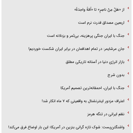
از «هَلْ مِنْ ناصِرٍ» تا «اُمَّةً واحِدَةً»
اربعین مصداق قدرت نرم است
جنگ با ایران جنگی پرهزینه، بی‌ثمر و بزدلانه است
جان مرشایمر: در تمام اهدافمان در برابر ایران شکست خوردیم!
بازار انرژی دنیا در آستانه تاریکی مطلق
بدون شرح
جنگ با ایران، احمقانه‌ترین تصمیم آمریکا
اعتراف مزدور اینترنشنال به واقعیتی که ۷ ماه انکار شد!
نظم ایرانی در تنگه هرمز
واشنگتن‌پست: شوک تازه گرانی بنزین در آمریکا؛ این بار اوضاع فرق می‌کند!