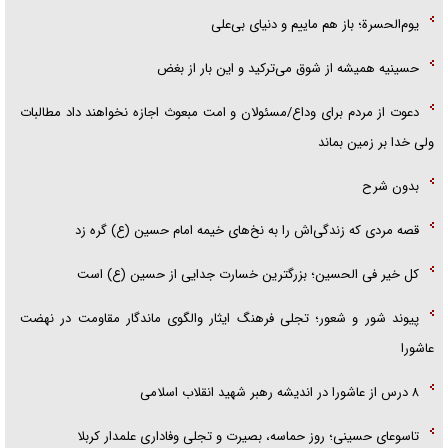
یوم‌الحسرة؛ باز هم ماییم و دنیای بی‌علی
حسینیه همیشه از شوق می‌ترکید و این بار از بغض
دعوت از مردم برای وداع/مسئولان و امت مبعوث اجازه نخواهند داد مطالبات
ولی خدا بر زمین بماند
بدون شرح
قصه مردی که زندگی‌اش را به نخ‌های خیمه امام حسین (ع) گره زد
کل خیر فی الحسین؛ بزرگترین خسارت جدایی از حسین (ع) است
پیوند شور و شعور؛ تجلی فرهنگ ایثار والگوی ماندگار مقاومت در نهضت
عاشورا
۸ درس از عاشورا در اندیشه رهبر شهید انقلاب اسلامی
تاسوعای حسینی؛ روز حماسه، بصیرت و تجلی وفاداری علمدار کربلا