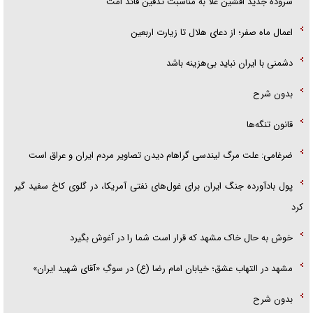
سروده جدید افشین علا به مناسبت تدفین قائد امت
اعمال ماه صفر؛ از دعای هلال تا زیارت اربعین
دشمنی با ایران نباید بی‌هزینه باشد
بدون شرح
قانون تنگه‌ها
ضرغامی: علت مرگ لیندسی گراهام دیدن تصاویر مردم ایران و عراق است
پول بادآورده جنگ ایران برای غول‌های نفتی آمریکا، در گلوی کاخ سفید گیر
کرد
خوش به حال خاک مشهد که قرار است شما را در آغوش بگیرد
مشهد در التهاب عشق؛ خیابان امام رضا (ع) در سوگِ «آقای شهید ایران»
بدون شرح