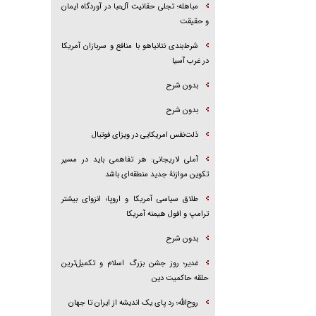
مباهله؛ تجلی حقانیت آل‌عبا در آوردگاه ایمان
و حقیقت
شرط‌بندی نتانیاهو با منافع و سربازان آمریکا
در غرب آسیا
بدون شرح
بدون شرح
ذلت‌نفس امریکایی در ویزای فوتبال
آملی لاریجانی: هر تفاهمی باید در مسیر
تکوین موازنۀ جدید منطقه‌ای باشد
طلاق سیاسی آمریکا و اروپا؛ انزوای بیشتر
ترامپ و افول هیمنه آمریکا
بدون شرح
غدیر؛ روز جشن بزرگ اسلام و تکمیل‌ترین
حلقه حاکمیت دین
روح‌الله؛ رد پای یک اندیشه از ایران تا جهان