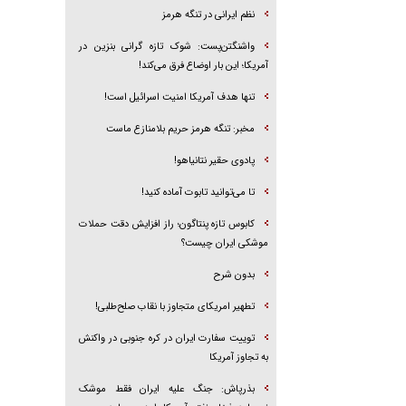
نظم ایرانی در تنگه هرمز
واشنگتن‌پست: شوک تازه گرانی بنزین در
آمریکا؛ این بار اوضاع فرق می‌کند!
تنها هدف آمریکا امنیت اسرائیل است!
مخبر: تنگه هرمز حریم بلامنازع ماست
پادوی حقیر نتانیاهو!
تا می‌توانید تابوت آماده کنید!
کابوس تازه پنتاگون؛ راز افزایش دقت حملات
موشکی ایران چیست؟
بدون شرح
تطهیر امریکای متجاوز با نقاب صلح‌طلبی!
توییت سفارت ایران در کره جنوبی در واکنش
به تجاوز آمریکا
بذرپاش: ‏جنگ علیه ایران فقط موشک