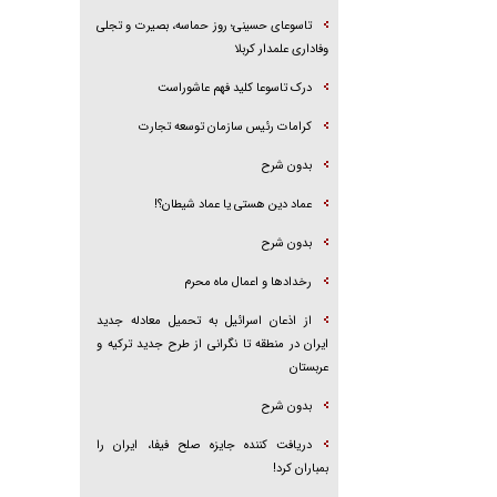
تاسوعای حسینی؛ روز حماسه، بصیرت و تجلی
وفاداری علمدار کربلا
درک تاسوعا کلید فهم عاشوراست
کرامات رئیس سازمان توسعه تجارت
بدون شرح
عماد دین هستی یا عماد شیطان؟!
بدون شرح
رخداد‌ها و اعمال ماه محرم
از اذعان اسرائیل به تحمیل معادله جدید
ایران در منطقه تا نگرانی از طرح جدید ترکیه و
عربستان
بدون شرح
دریافت کننده جایزه صلح فیفا، ایران را
بمباران کرد!