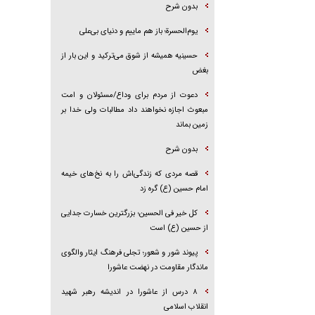
بدون شرح
یوم‌الحسرة؛ باز هم ماییم و دنیای بی‌علی
حسینیه همیشه از شوق می‌ترکید و این بار از
بغض
دعوت از مردم برای وداع/مسئولان و امت
مبعوث اجازه نخواهند داد مطالبات ولی خدا بر
زمین بماند
بدون شرح
قصه مردی که زندگی‌اش را به نخ‌های خیمه
امام حسین (ع) گره زد
کل خیر فی الحسین؛ بزرگترین خسارت جدایی
از حسین (ع) است
پیوند شور و شعور؛ تجلی فرهنگ ایثار والگوی
ماندگار مقاومت در نهضت عاشورا
۸ درس از عاشورا در اندیشه رهبر شهید
انقلاب اسلامی