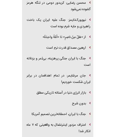
محسن رضایی: کریدور دومی در تنگه هرمز
گشوده نمی‌شود
نیویورک‌تایمز: جنگ علیه ایران یک باخت
راهبردی و مایه شرم بوده است
از «هَلْ مِنْ ناصِرٍ» تا «اُمَّةً واحِدَةً»
اربعین مصداق قدرت نرم است
جنگ با ایران جنگی پرهزینه، بی‌ثمر و بزدلانه
است
جان مرشایمر: در تمام اهدافمان در برابر
ایران شکست خوردیم!
بازار انرژی دنیا در آستانه تاریکی مطلق
بدون شرح
جنگ با ایران، احمقانه‌ترین تصمیم آمریکا
اعتراف مزدور اینترنشنال به واقعیتی که ۷ ماه
انکار شد!