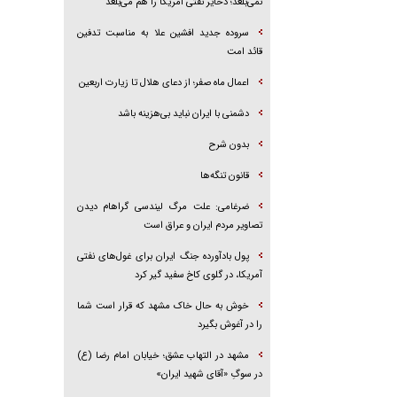
نمی‌بلعد؛ ذخایر نفتی آمریکا را هم می‌بلعد
سروده جدید افشین علا به مناسبت تدفین
قائد امت
اعمال ماه صفر؛ از دعای هلال تا زیارت اربعین
دشمنی با ایران نباید بی‌هزینه باشد
بدون شرح
قانون تنگه‌ها
ضرغامی: علت مرگ لیندسی گراهام دیدن
تصاویر مردم ایران و عراق است
پول بادآورده جنگ ایران برای غول‌های نفتی
آمریکا، در گلوی کاخ سفید گیر کرد
خوش به حال خاک مشهد که قرار است شما
را در آغوش بگیرد
مشهد در التهاب عشق؛ خیابان امام رضا (ع)
در سوگِ «آقای شهید ایران»