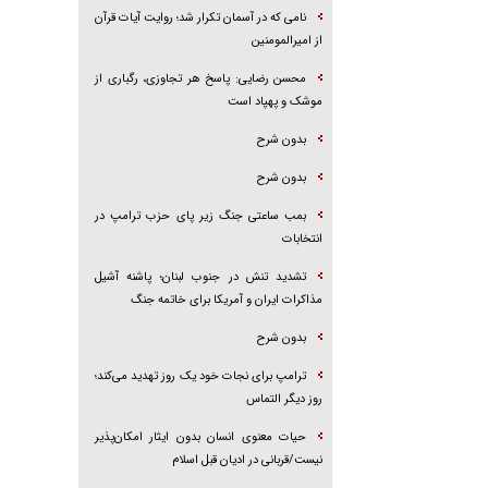
نامی که در آسمان تکرار شد؛ روایت آیات قرآن
از امیرالمومنین
محسن رضایی: پاسخ هر تجاوزی، رگباری از
موشک و پهپاد است
بدون شرح
بدون شرح
بمب ساعتی جنگ زیر پای حزب ترام‍پ در
انتخابات
تشدید تنش در جنوب لبنان؛ پاشنه آشیل
مذاکرات ایران و آمریکا برای خاتمه جنگ
بدون شرح
ترامپ برای نجات خود یک روز تهدید می‌کند؛
روز دیگر التماس
حیات معنوی انسان بدون ایثار امکان‌پذیر
نیست/قربانی در ادیان قبل اسلام