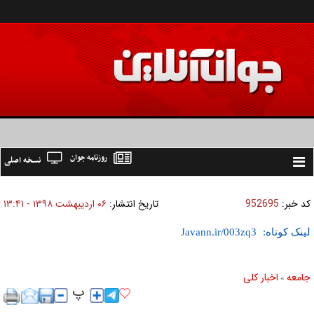
روزنامه جوان
نسخه اصلی
Toggle
navigation
کد خبر:
952695
تاریخ انتشار:
۰۶ ارديبهشت ۱۳۹۸ - ۱۳:۴۱
لینک کوتاه:
جامعه
اخبار كلی
»