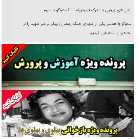
جراحی‌های زیبایی با مدرک فوق‌دیپلم! + گفت‌وگو با متهم
گفت‌وگو با همسر یکی از شهدای جنگ رمضان/ پیکر بی‌سر شهید را از
انگشت‌های پا شناسایی کردیم
نسلی که آنلاین الگو می‌گیرد
گفت‌وگو با آیت‌الله جاودان/ جفای مخالفان مکانت معنوی رهبر شهید را
ارتقا می‌داد
راننده مست به قانون می‌خندد
همه آقای دوربینی شده‌ایم!
قصه ناتمام سرویس مدارس
آیا مقاومت فلسطین خلع‌سلاح می‌شود؟
الگوی وحدت‌آفرین در ادراک سیاست خارجی