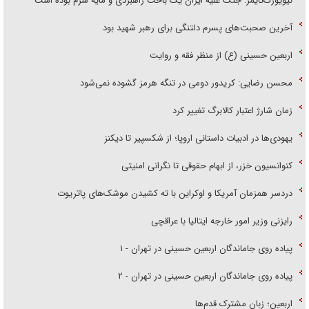
نیویورک‌تایمز: جنگ علیه ایران یک باخت راهبردی و مایه شرم بوده است
آخرین صحبت‌های پسرم دلتنگی برای رهبر شهید بود
اربعین حسینی (ع) از منظر فقه و روایت
محسن رضایی: کریدور دومی در تنگه هرمز گشوده نمی‌شود
زمان شارژ اعتبار کالابرگ تغییر کرد
یهودی‌ها در ادبیات داستانی اروپا؛ از شکسپیر تا دیکنز
کنوانسیون خزر، از ابهام حقوقی تا نگرانی امنیتی
دردسر همزمان آمریکا و اوکراین با ته کشیدن موشک‌های پاتریوت
رایزنی وزیر امور خارجه ایتالیا با عراقچی
پیاده روی جاماندگان اربعین حسینی در تهران - ۱
پیاده روی جاماندگان اربعین حسینی در تهران - ۲
اربعین؛ زبان مشترک قدم‌ها