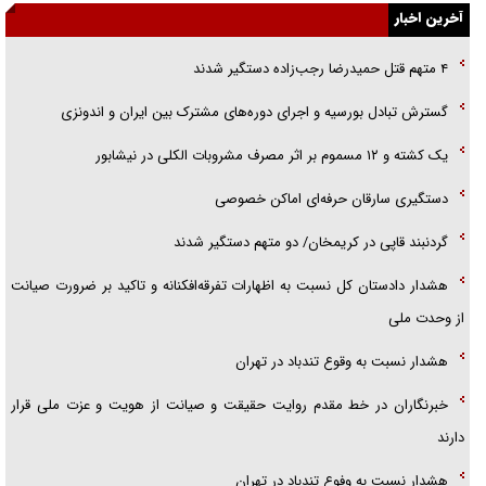
آخرین اخبار
گفتگوی دکتر اخوان مدیرمسئول روزنامه جوان با برنامه تلویزیونی «نبرد
۴ متهم قتل حمیدرضا رجب‌زاده دستگیر شدند
هرمز»
گسترش تبادل بورسیه و اجرای دوره‌های مشترک بین ایران و اندونزی
امام حسین (ع) کشته سیرت‌های عصر جاهلی شد
یک کشته و ۱۲ مسموم بر اثر مصرف مشروبات الکلی در نیشابور
فریاد‌ها و ناله‌های دوستان مبارزدلم را آتش می‌زد
دستگیری سارقان حرفه‌ای اماکن خصوصی
گردنبند قاپی در کریمخان/ دو متهم دستگیر شدند
هشدار دادستان کل نسبت به اظهارات تفرقه‌افکنانه و تاکید بر ضرورت صیانت
از وحدت ملی
هشدار نسبت به وقوع تندباد در تهران
خبرنگاران در خط مقدم روایت حقیقت و صیانت از هویت و عزت ملی قرار
دارند
هشدار نسبت به وفوع تندباد در تهران