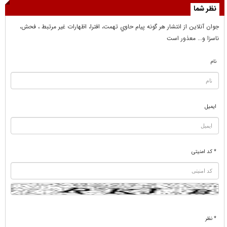
نظر شما
جوان آنلاين از انتشار هر گونه پيام حاوي تهمت، افترا، اظهارات غير مرتبط ، فحش،
ناسزا و... معذور است
نام
ایمیل
* کد امنیتی
* نظر