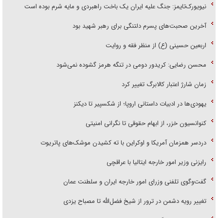
آخرین صحبت‌های پسرم دلتنگی برای رهبر شهید بود
اربعین حسینی (ع) از منظر فقه و روایت
محسن رضایی: کریدور دومی در تنگه هرمز گشوده نمی‌شود
زمان شارژ اعتبار کالابرگ تغییر کرد
یهودی‌ها در ادبیات داستانی اروپا؛ از شکسپیر تا دیکنز
کنوانسیون خزر، از ابهام حقوقی تا نگرانی امنیتی
دردسر همزمان آمریکا و اوکراین با ته کشیدن موشک‌های پاتریوت
رایزنی وزیر امور خارجه ایتالیا با عراقچی
گفت‌وگوی تلفنی وزرای امور خارجه ایران و سلطنت عمان
تغییر رویه دشمن در ترور از شیخ فضل‌الله تا مصباح یزدی
پیاده روی جاماندگان اربعین حسینی در تهران - ۲