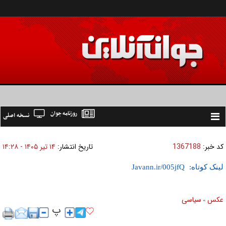
روزنامه جوان
نسخه اصلی
Toggle
navigation
کد خبر:
1367188
تاریخ انتشار:
۱۴ تير ۱۴۰۵ - ۱۴:۲۸
لینک کوتاه:
عکس
سیاسی
»