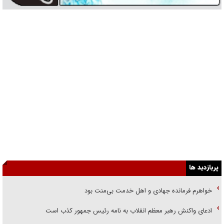
پربازدید ها
خواهرم فرمانده جهادی و اهل خدمت بی‌منت بود
ادعای واکنش رهبر معظم انقلاب به نامه رئیس جمهور کذب است
نیویورک‌تایمز: جنگ علیه ایران یک باخت راهبردی و مایه شرم بوده است