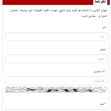
نظر شما
جوان آنلاين از انتشار هر گونه پيام حاوي تهمت، افترا، اظهارات غير مرتبط ، فحش،
ناسزا و... معذور است
نام
ایمیل
* کد امنیتی
* نظر