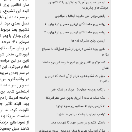
دردسر همزمان آمریکا و اوکراین با ته کشیدن
سان نظامی برای 
موشک‌های پاتریوت
البته این تشییع، 
رایزنی وزیر امور خارجه ایتالیا با عراقچی
مراسم به دنبال ثب
نسل بعدی بود. این 
پیاده روی جاماندگان اربعین حسینی در تهران - ۱
پیاده روی جاماندگان اربعین حسینی در تهران - ۲
برای وداع با پدر
اربعین؛ زبان مشترک قدم‌ها
سرمای ۳۰
در زمان مرگ، تاز
تغییر رویه دشمن در ترور از شیخ فضل‌الله تا مصباح
فروپاشی منجر شود
یزدی
لنین در این مراس
گفت‌وگوی تلفنی وزرای امور خارجه ایران و سلطنت
اعلام می‌کرد. این 
عمان
جزئیات شکنجه‌هایم فراتر از آن است که در بیان
بگنجد!
تصویر پسر سه‌ساله
بازتاب روزنامه جوان ۱۵ مرداد در شبکه خبر
اجتماعی شاید این 
جامعه امریکا را 
تنگه ملک ماست | این‌بار بدون حتی نظر امریکا
بود. البته تأثیر 
نه کریدور دوم نه مذاکره زیر سایه تهدید
تقویت کرد، اما از
ترامپ دوباره به پشت میانجی‌ها خزید
سیاست امریکا زنده
دلتنگی نکرد و در مسیر جهاد تا شهادت ماند
مذاکرات تنگه هرمز با عمان دوجانبه است؛ موضوعات