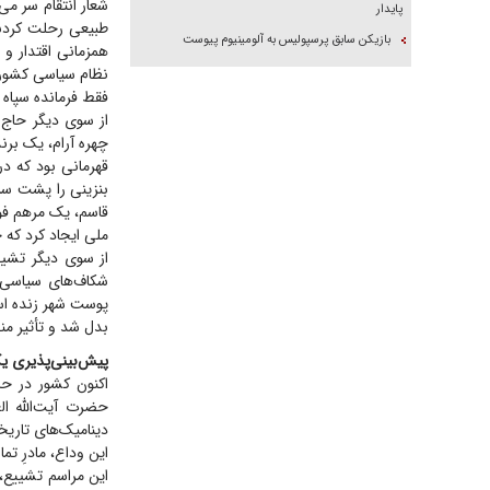
شعار انتقام سر می
پایدار
طبیعی رحلت کردند
بازیکن سابق پرسپولیس به آلومینیوم پیوست
همزمانی اقتدار و
نظام سیاسی کشور ن
فقط فرمانده سپاه 
از سوی دیگر حاج 
چهره آرام، یک برن
قهرمانی بود که در
بنزینی را پشت سر
قاسم، یک مرهم فوق
ملی ایجاد کرد که حت
از سوی دیگر تشیی
شکاف‌های سیاسی 
پوست شهر زنده است
بدل شد و تأثیر من
پیش‌بینی‌پذیری ی
اکنون کشور در حا
حضرت آیت‌الله ا
دینامیک‌های تاریخ
این وداع، مادرِ تم
این مراسم تشییع، ن