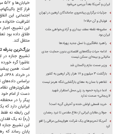
خیا
ایران و آمریکا بعداً بررسی می‌شود
فراز کاخ باکینگه
جزئیات برگزاری پیاده‌روی جاماندگان اربعین در تهران
اجتماعی این اتفا
اشرافیت خانواده س
فوتبال و آن «بالا»!
این تشییع، اجبار خ
مشروطه نقطه عطف بیداری و آزادی‌خواهی ملت
طلاق داده بود تعظی
ایران بود
منتقل کند.
راهبرد غافلگیری با نسل جدید پهپاد‌ها
بزرگ‌ترین بدرقه تا
ادامه حیات بنگاه‌های اقتصادی بدون حمایت جدی
تشییع جنازه در ا
مالیاتی و بیمه‌ای ممکن نیست
عاشورا گره خورده
وزیر صمت عازم پاکستان شد
است. همین پیشینه 
بازگشت ۳ میلیون و ۱۷ هزار زائر اربعین به کشور
در خ
براساس داده‌های ثبت‌شده در گینس، حدود ۱۰
تفاهم با عمان به معنای بازگشایی تنگه هرمز نیست
هلیکوپتر‌های نظام
ادعا درباره «نحوه رد زنی محل استقرار شهید
دست از امام خود ب
لاریجانی» صحت ندارد
پیکر را در محفظه
خرید قسطی اولش خنده و آخرش گریه است!
ایرانیان دارد که یک
این رابطه نه فقط 
جولان عقابان ایرانی از دفاع مقدس تا نبرد رمضان
(ره) نه یک فقدان
آمریکا تحریم‌های یک شرکت هواپیمایی عراقی را لغو
کرد
پایان رساند که ره