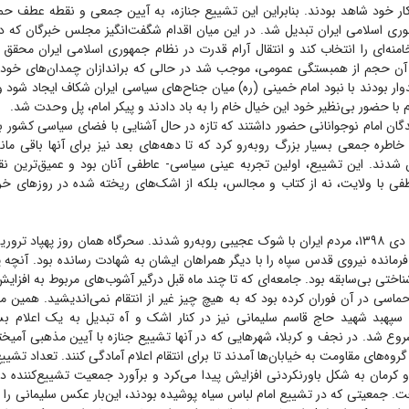
ار خود شاهد بودند. بنابراین این تشییع جنازه، به آیین جمعی و نقطه عطف حماس
وری اسلامی ایران تبدیل شد. در این میان اقدام شگفت‌انگیز مجلس خبرگان که در
امنه‌ای را انتخاب کند و انتقال آرام قدرت در نظام جمهوری اسلامی ایران محقق 
 آن حجم از همبستگی عمومی، موجب شد در حالی که براندازان چمدان‌های خود را
وار بودند با نبود امام خمینی (ره) میان جناح‌های سیاسی ایران شکاف ایجاد شود
م با حضور بی‌نظیر خود این خیال خام را به باد دادند و پیکر امام، پل وحدت شد.
دگان امام نوجوانانی حضور داشتند که تازه در حال آشنایی با فضای سیاسی کشور ب
یک خاطره جمعی بسیار بزرگ روبه‌رو کرد که تا دهه‌های بعد نیز برای آنها باقی ما
ن شدند. این تشییع، اولین تجربه عینی سیاسی- عاطفی آنان بود و عمیق‌ترین نق
صبح روز جمعه ۱۳ دی ۱۳۹۸، مردم ایران با شوک عجیبی روبه‌رو شدند. سحرگاه همان روز پهپاد
 فرمانده نیروی قدس سپاه را با دیگر همراهان ایشان به شهادت رسانده بود. آنچه 
اختی بی‌سابقه بود. جامعه‌ای که تا چند ماه قبل درگیر آشوب‌های مربوط به افزای
ماسی در آن فوران کرده بود که به هیچ چیز غیر از انتقام نمی‌اندیشید. همین
سپهبد شهید حاج قاسم سلیمانی نیز در کنار اشک و آه تبدیل به یک اعلام 
شروع شد. در نجف و کربلا، شهر‌هایی که در آنها تشییع جنازه با آیین مذهبی آمیخت
گروه‌های مقاومت به خیابان‌ها آمدند تا برای انتقام اعلام آمادگی کنند. تعداد تشییع‌
رفت. جمعیتی که در تشییع امام لباس سیاه پوشیده بودند، این‌بار عکس سلیمانی را