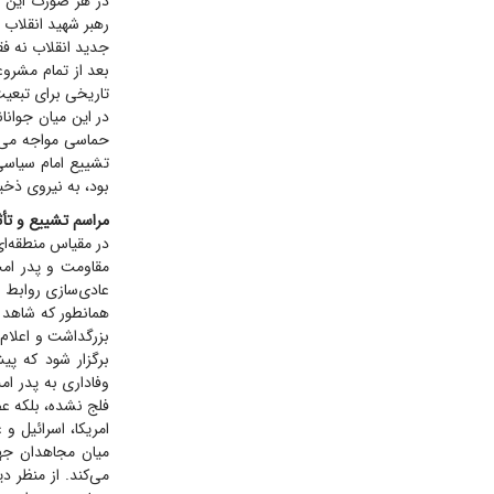
در هر صورت این مر
رهبر شهید انقلاب ت
جدید انقلاب نه فق
بعد از تمام مشرو
تاریخی برای تبعیت
در این میان جوانا
حماسی مواجه می‌شو
تشییع امام سیاسی
بود، به نیروی ذخی
مراسم تشییع و تأثی
در مقیاس منطقه‌ا
مقاومت و پدر امت
عادی‌سازی روابط ب
همانطور که شاهد 
بزرگداشت و اعلام 
برگزار شود که پی
وفاداری به پدر ام
فلج نشده، بلکه عص
امریکا، اسرائیل و
میان مجاهدان جها
می‌کند. از منظر 