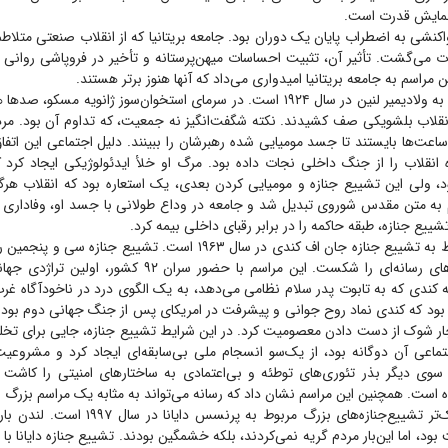
نمایش قدرت است.
واکنشی به اضطراب پایان یک دوران بود. جامعه بریتانیا که از انقلاب صنعتی متلاطم
ات می‌گشت. تأثیر آن، تثبیت احساسات میهن‌پرستانه و تأخیر در فروپاشی روانی ا
مراسم به جامعه بریتانیا امیدواری می‌داد که آنها هنوز برتر هستند.
تشییع بعد مربوط به ولادیمیر لنین در سال ۱۹۲۴ است. در سرمای استخوان‌سوز ژانویه مس
 انقلاب بلشویکی صف کشیدند. نکته شگفت‌انگیز نه جمعیت، که تداوم آن بود. مرد
- درجه ساعت‌ها بایستند تا جسد مومیایی شده رهبرشان را ببینند. دلیل اجتماعی این اتفا
ه انقلاب را از جنگ داخلی نجات داده بود. مرگ او خلأ ایدئولوژیکی ایجاد کرد 
، ولی این تشییع جنازه و مومیایی کردن بعدی، یک استعاره بود که انقلاب هرگ
م به متن مقدس شوروی تبدیل شد و جامعه در وداع طولانی با جسد او، وفاداری 
تشییع جنازه، طبقه حاکمه را در برابر رقبای داخلی بیمه کرد.
مراسم بعدی مربوط به تشییع جنازه جان اف کندی در سال ۱۹۶۳ است. تشییع ج
در واشینگتن، مرز‌های رسانه‌ای را شکست. این مراسم با حضور سران 
 کندی که به تابوت پدر سلام نظامی می‌دهد، به یک الگوی درد در ناخودآگاه غر
بود که کندی نماد روح جوانی و پیشرفت در امریکای پس از جنگ جهانی دوم بود و 
دچار شوک از دست دادن معصومیت کرد. در این شرایط تشییع جنازه، جایی برای تخل
اجتماعی آن دوگانه بود، از یک‌سو انسجام ملی بی‌سابقه‌ای ایجاد کرد و مشروع
 سوی دیگر بذر تئوری‌های توطئه و بی‌اعتمادی به ساختار‌های امنیتی را کاشت ک
 است. همچنین این مراسم نشان داد که رسانه می‌تواند به مثابه یک مراسم بزرگ 
از نمونه‌های نزدیک‌تر تشییع‌جنازه‌های بزرگ مربوط ب