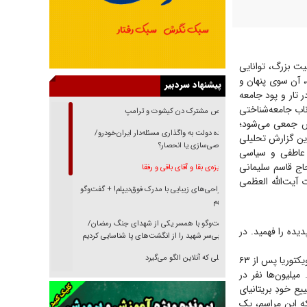
ت بزرگ، توانایی
، آن سوی پنهان و
پیشنهاد سردبیر
 تار و پود جامعه
اب جامعه‌شناختی
رقص مشترک دن کیشوت و ترامپ
شش جمعی می‌شود؛
دنده دولت به واگذاری مسئله‌دار ایران‌خودرو/
این گزارش تحلیلی
خصوصی‌سازی یا انحصار؟
، عاطفی و سیاسی
حاج قاسم سلیمانی
غریزه‌ی بقا و آقای باقی و رفقا
 آیت‌الله العظمی
جراحی‌های زیبایی با مدرک فوق‌دیپلم! + گفت‌وگو
با متهم
گفت‌وگو با همسر یکی از شهدای جنگ رمضان/
یده را فهمید. در
پیکر بی‌سر شهید را از انگشت‌های پا شناسایی کردیم
نسلی که آنلاین الگو می‌گیرد
یکی از نمونه‌های کلاسیک تشییع جنازه مربوط به ملکه ویکتوریا در سال ۱۹۰۱ است. هنگامی که ملکه ویکتوریا پس از ۶۳
یلیون‌ها نفر در
گفت‌وگو با آیت‌الله جاودان/ جفای مخالفان مکانت
ع خودِ بریتانیای
معنوی رهبر شهید را ارتقا می‌داد
ه این مراسم، یک