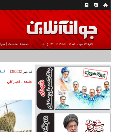
|
صفحه نخست
سیا
شنبه ۱۷ مرداد ۱۴۰۵ -
2026 August 08
لینک
کد خبر:
1366532
جامعه
اخبار كلی
»