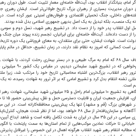
ر امام، بنیانگذار انقلاب بود، آیت‌الله خامنه‌ای معمارِ تثبیت است. طول دوران ر
ع دوران مدیریت بسیاری از رهبران بزرگ تاریخ طولانی‌تر است. ایشان رهبری جام
فتنه‌های داخلی، جنگ تحمیلی اقتصادی و طوفان‌های امنیتی عبور کرده است. در
ر نه یک منصب، بلکه تبدیل به یک اصل بدیهی جمهوری اسلامی بدل شده بودند.
سل اول انقلاب پدر خود را از دست داد. در تشییع رهبر شهید، نسل دوم و سومی
ا از دست داده‌اند. آیت‌الله خامنه‌ای برای ایرانیان، تجسم زنده پیوند میان جنگ
ولت است. شهادت ایشان، حتی برای منتقدان، به معنای فروپاشی یک دوره تاریخی
ی است کسانی که امروز به نظام نقد دارند، در زمان تشییع، حداقل در ماتم پا
از سوی دیگر برخلاف سال ۶۸ که امام به مرگ طبیعی و در بستر بیماری رحلت کردند، با ش
مظلومیت و انتقام‌خواهی که در تشییع ش
ر رهبر انقلاب، بزرگ‌ترین اشتباه محاسباتی تاریخ خود را مرتکب شد، زیرا ملتی
 ملتی تشنه انتقام بدل کرد و تشییع امامی که بر اثر ترور به شهادت رسیده، نه یک 
م است.
در این شرایط با نگاهی به تشییع ۱۰ میلیونی امام راحل و ۲۵ میلیونی شهید سلیم
در شهر‌های بزرگ (قم و مشهد) تنها یک پیش‌بینی محافظه‌کارانه است. در این م
رهبر شهید انقلاب آگاهانه و سازمان‌یافته‌تر از سال ۶۸ خواهد بود، اما از نظر شدت هیج
تنها فرهنگ سوگواری سیاسی در این ۳۵ سال در ایران به شدت تکامل یافته است و شاهد اب
ابانی تا حرکات نمادین موکب‌هایی از تمام استان‌ها به سمت پایتخت با الگوبرد
ه مطالبه انتقام رهبر شهید انقلاب هرگونه اهمال در این خصوص را غیرقابل پذیرش