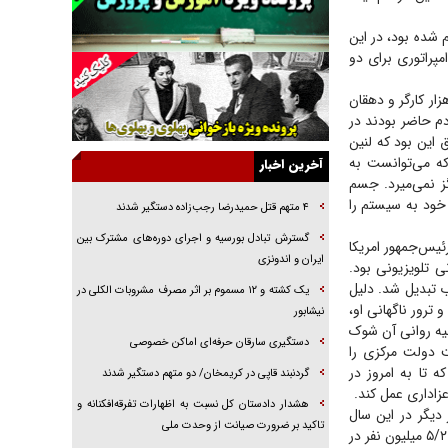
راننده مست به قانون می‌خندد
 شده بود، در این
همه آقای دوربینی شده‌ایم!
مپراتوری برای دو
قصه ناتمام سرویس مدارس
کو، صد‌ها هزار کارگر و دهقان
آیا مقاومت فلسطین خلع‌سلاح می‌شود؟
م حاضر بودند در
الگوی وحدت‌آفرین در ادراک سیاست خارجی
ق این بود که لنین
که می‌توانست به
آخرین اخبار
گفتگوی دکتر اخوان مدیرمسئول روزنامه جوان با
ز نمی‌میرد. جسم
برنامه تلویزیونی «نبرد هرمز»
خود به سیستم را
۴ متهم قتل حمیدرضا رجب‌زاده دستگیر شدند
امام حسین (ع) کشته سیرت‌های عصر جاهلی شد
گسترش تبادل بورسیه و اجرای دوره‌های مشترک بین
نازه سی و پنجمین رئیس‌جمهور امریکا
فریاد‌ها و ناله‌های دوستان مبارزدلم را آتش می‌زد
ایران و اندونزی
۹۲ کشور، اولین تراژدی جهانی تلویزیونی بود.
ب تبدیل شد. دلیل
یک کشته و ۱۲ مسموم بر اثر مصرف مشروبات الکلی در
ترور ناگهانی او،
نیشابور
یه روانی آن شوک
دستگیری سارقان حرفه‌ای اماکن خصوصی
یت دولت مرکزی را
ه تا به امروز در
گردنبند قاپی در کریمخان/ دو متهم دستگیر شدند
عزاداری عمل کند.
هشدار دادستان کل نسبت به اظهارات تفرقه‌افکنانه و
ه پرنسس دایانا در سال ۱۹۹۷ است. لندن بار دیگر در این سال
تاکید بر ضرورت صیانت از وحدت ملی
شاهد سیل جمعیت بود، اما این‌بار مردم گریه نمی‌کردند، بلکه خشمگین بودند. تشییع جنازه دایانا با ۵/۲ میلیون نفر در