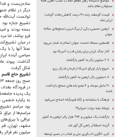
مواضع حکیمانه رهبر معظم انقلاب، نصب العین همه
ساده‌زیست و فداک
مسئولان نظام باشد
دیگر در نظام جمه
قیمت گوسفند زنده ۳۰ درصد کاهش یافت؛ گوشت
توانست آیت‌الله خ
ارزان نشد
تشییع جنازه بود.
بسته بودند و امید
اربعین حسینی؛ یکی از بزرگ‌ترین تجمع‌های سالانه
جهان
فرو بپاشد، اما مرد
در میان تشییع‌کنن
فلسطین مسئله نخست جهان اسلام به شمار می‌رود
عملاً آنها را با 
آغاز جنگ ایران برای پایان قدرت آمریکا بود
سیاسی آینده ایرا
۲.۸ میلیون زائر به کشور بازگشتند
شکل گرفت.
خروج بازار اوراق امریکا از فرمان فدرال رزرو
تشییع حاج قاسم
۱.۸میلیون زائر اربعین به کشور بازگشتند
۲۱ عامل موساد و ۴ عضو باند‌های مسلح بازداشت
در فرودگاه بغداد،
شدند
یک پدیده جامعه‌شن
به یکباره خشمی ح
فرهنگ با بخشنامه و نگاه قیم‌مآبانه اصلاح نمی‌شود
بود مراسم تشییع 
توطئه علیه دولت اسپانیا؟!
مراسم‌ها از عراق 
بازگشت یک میلیون و ۹۷۴ هزار زائر اربعین به کشور
عراقی با بیرق‌های 
گزینه استقلال راهی گل گهر شد
میلیون نفر فراتر 
البرز، الگوی تاب‌آوری ملی و شتاب در مسیر توسعه