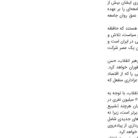
هبری ایشان بیش از
عه‌ای را بر عهده
 عمق روان جامعه
 هستند که حافظه
 و سیاست، تلاش و
 در ایران است و
یان یک عصر شرکت
هادت رهبر انقلاب، حس
هید سلیمانی دیدیم، در مقیاس یک کشور ۹۰ میلیونی فوران خواهد کرد.
 را که از اقتصاد
عزاداری منفعل که
انی، شهادت رهبر انقلاب، با توجه به
ضریب نفوذ رسانه‌ای، افزایش جمعیت ایران و قابلیت دسترسی حمل و نقل، پیش‌بینی حضور ۱۵ تا ۲۰ میلیون نفری در
یان هرچند تشییع
ان، کنترل‌ناپذیرتر است، زیرا نه
داع آیین‌های جدیدی شامل
اری از پیاده‌روی
 خواهد کرد.