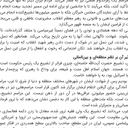
اسم یک رفراندوم ضمنی نیز به شمار می‌آید. مردم ایران دیگر نه تنها می‌آیند تا
أکید کنند، بلکه می‌آیند تا با جانشین او برای ادامه این مسیر تجدید بیعت انجام 
ط با آرای نمایندگان مجلس خبرگان بلکه با حضور میلیون‌ها تشییع‌کننده انجام می
عیت‌های مذهبی و قانونی به رهبر معظم انقلاب مشروعیت عاطفی و قلبی می‌بخش
 از فرامین ایشان را به منصه ظهور می‌گذارد.
نی که دهه هشتادی و نودی را در فضای نسبتاً غیرسیاسی یا منتقد گذرانده‌اند، ناگ
ند. شهادت ناگهانی نماد، آنها را به متن تاریخ پرتاب می‌کند. همانطور که نس
 شدند، این نسل نیز در شوک از دست دادن رهبر شهید انقلاب که امنیت را برا
ره انقلاب بدل خواهند شد. تکان اجتماعی که رخوت و انفعال را از میان این نسل می
ر آن بر نظم منطقه‌ای و بین‌المللی
ی، تشییع حضرت آیت‌الله خامنه‌ای، چیزی فراتر از تشییع یک رئیس حکومت است، 
 هستند. جهان اسلام اهل سنت و شیعه، برای وداع با رهبری که پرچمدار مبارز
ا اسرائیل بود، به پا خواهند خاست.
بودیم پس از شهادت ایشان در شهر‌های مختلف منطقه و دنیا از شرق تا غرب مراس
آمادگی برای گرفتن انتقام ایشان برگزار شد اکنون قرار است مراسم‌هایی نیز در بغد
ش‌بینی حضور میلیونی عراقی‌ها در آن دور از ذهن نیست. این مراسم تشییع، 
ت است، بلکه ملت‌های منطقه با این کار به دشمن نشان می‌دهند که با ترور فرما
بانی‌تر و متمرکزتر شده است.
 غرب می‌دانند که تشییع یک ولی فقیه ترور شده، معادل با زدن دکمه فعالسازی 
نی مقاومت است. این واقعه، جنبش‌های ضدصهیونیستی در اروپا و امریکای لاتی
دیپلماسی عمومی، ایران در این مقطع، صاحب بالاترین سطح همدردی در افکار عمو