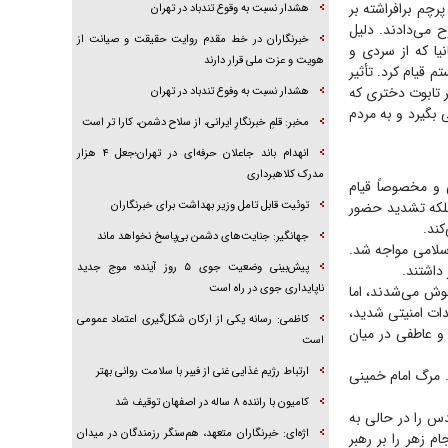
م پرچم برافراشته بر
هشدار نسبت به وقوع تندباد در تهران
 می‌دادند. دلیل
خبرنگاران در خط مقدم روایت حقیقت و صیانت از
یا که از سردی و
هویت و عزت ملی قرار دارند
 قیام کرد. تأثیر
بر تابوت دختری که
هشدار نسبت به وفوع تندباد در تهران
ی بگیرد و به مردم
مخبر: قلمِ خبرنگارِ ایرانی، از سلاح دشمن، کارا تر است
انهدام باند جاعلان حرفه‌ای در تهران؛جعل ۴ هزار
مدرک کلاهبرداری
 و مخصوصاً قیام
بلکه تشدید حضور
توئیت قابل تامل وزیر بهداشت برای خبرنگاران
کند.
جهانگیر: جنایت‌های دشمن بی‌پاسخ نخواهد ماند
ی اسلامی مواجه شد.
پیش‌بینی وضعیت جوی ۵ روز آینده؛ موج جدید
ناپایداری جوی در راه است
هوش می‌شدند، اما
دات امنیتی شدید،
کاظمی: رسانه یکی از ارکان شکل‌گیری اعتماد عمومی
و عاطفی در میان
است
ارتباط رژیم غذایی غنی از فیبر با سلامت روانی بهتر
. مرگ امام خمینی
کامیون با راننده ۸ ساله در اصفهان توقیف شد
 مقدس را در حالی به
اژه‌ای: خبرنگاران متعهد، هم‌سنگر رزمندگان در میدان
م زهر را بر رهبر