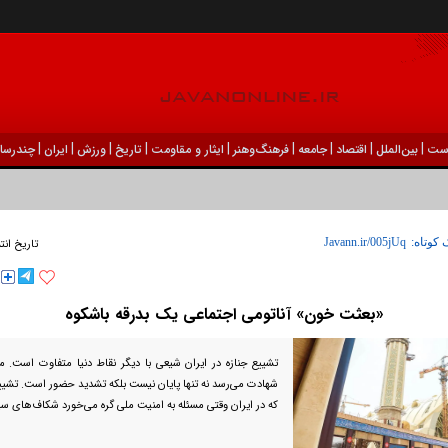
|
|
|
|
|
|
|
|
|
ست
بين‌الملل
اقتصاد
جامعه
فرهنگ‌و‌هنر
ایثار و مقاومت
تاریخ
ورزش
ايران
چندرسان
 کوتاه:
تاریخ انت
«بعثت خون» آناتومی اجتماعی یک بدرقه باشکوه
تشییع جنازه در ایران شیعی با دیگر نقاط دنیا متفاوت است. م
شهادت می‌رسد نه تنها پایان نیست بلکه تشدید حضور است. تشیی
که در ایران وقتی مسئله به امنیت ملی گره می‌خورد شکاف‌های سی