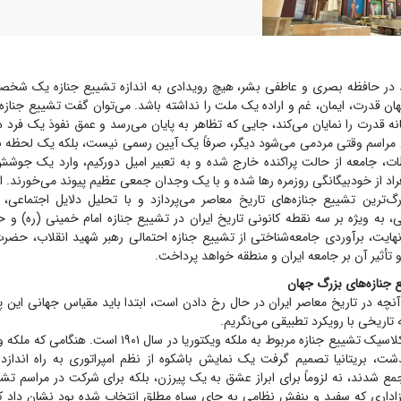
 در حافظه بصری و عاطفی بشر، هیچ رویدادی به اندازه تشییع جنازه یک شخصی
هان قدرت، ایمان، غم و اراده یک ملت را نداشته باشد. می‌توان گفت تشییع جنازه
ه قدرت را نمایان می‌کند، جایی که تظاهر به پایان می‌رسد و عمق نفوذ یک فرد در
ن مراسم وقتی مردمی می‌شود دیگر، صرفاً یک آیین رسمی نیست، بلکه یک لحظه ن
ت، جامعه از حالت پراکنده خارج شده و به تعبیر امیل دورکیم، وارد یک جو
فراد از خودبیگانگی روزمره رها شده و با یک وجدان جمعی عظیم پیوند می‌خورند. 
رگ‌ترین تشییع جنازه‌های تاریخ معاصر می‌پردازد و با تحلیل دلایل اجتماعی
 به ویژه بر سه نقطه کانونی تاریخ ایران در تشییع جنازه امام خمینی (ره) و 
هایت، برآوردی جامعه‌شناختی از تشییع جنازه احتمالی رهبر شهید انقلاب، حضرت
 تأثیر آن بر جامعه ایران و منطقه خواهد پرداخت.
 جنازه‌های بزرگ جهان
ه در تاریخ معاصر ایران در حال رخ دادن است، ابتدا باید مقیاس جهانی این پد
ه تاریخی با رویکرد تطبیقی می‌نگریم.
، بریتانیا تصمیم گرفت یک نمایش باشکوه از نظم امپراتوری به راه اندازد. م
مع شدند، نه لزوماً برای ابراز عشق به یک پیرزن، بلکه برای شرکت در مراسم تشیی
زاداری که سفید و بنفش نظامی به جای سیاه مطلق انتخاب شده بود نشان داد ک