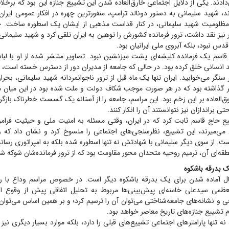
‌دادند. یکی از دلایل اجتماعی خارق‌العاده شدن این تشییع جنازه این بود که برخلا
، شهید سلیمانی به دستور دونالد ترامپ، منفورترین چهره در افکار عمومی ایران
 مظلومیت شهید سلیمانی، در کنار قداست مذهبی از ایشان یک اسطوره ساخت. ج
یز نقد داشت، ترور فرمانده کشورش را توهین به ایران تلقی کرد و شهید سلیمانی
قدس نبود، بلکه آبروی ملی ایرانیان بود.
قاسم یک فرمانده کلیشه‌ای پشت میزنشین نبود. تصاویر منتشر شده از او با لب
د انسانی خلق کرده بود. در حالی که جامعه از مدیران دور از دسترس خسته است، ش
 سنگر می‌خوابید. ایران تنها یک ماه قبل از ترور ناجوانمردانه شهید سلیمانی، بحر
 گذاشته بود که در هر صورت موجب شکاف دولت و ملت شده بود در این میان 
‌العاده بر این زخم بود. این مراسم، جامعه را از آستانه یک گسست خطرناک باز
ی براندازان نیز نتوانستند آن را انکار کنند.
ع حاج قاسم ثابت کرد که در ایران، وقتی مسئله به امنیت ملی و حیثیت فرامر
می‌میرند، این تشییع، نظرسنجی‌های اجتماعی را منسوخ کرد و نشان داد که 
. از سوی دیگر سلیمانی با شهادتش نه تنها اسطوره شده بلکه به امپراتوری رسان
طقه‌ای آن، ترمیم روحیه متحدان محور مقاومت بود که از ترور فرمانده‌شان شوکه ش
ک بدرقه باشکوه
ل آماده شدن برای یک بدرقه باشکوه دیگر است. در خصوص مراسم وداع با ره
لعظمی سیدعلی خامنه‌ای پیش‌بینی‌ها مربوط به تحلیل اتفاقی پیش از وقوع 
ی و نشانه‌های جامعه‌شناختی می‌توان آن را ترسیم کرد؛ و بر همین اساس می‌توان
ام تشییع جنازه‌های تاریخ معاصر خواهد بود.
ه تنها پارامتر‌های اجتماعی تشییع‌های قبلی را دارد، بلکه موارد بسیار دیگری نیز