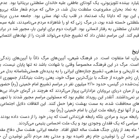
بان‌ها و ۵/۲ میلیارد بیننده تلویزیونی، یک کودتای عاطفی علیه خاندان سلطنتی بریتانیا بود. عد
ام، به نماد بحران مشروعیت سلطنت بدل شد، در حالی که مردم شعار ملکه بی‌روح
ق این بود که دایانا یک ضدنماد در قلب یک نهاد سنتی بود. جامعه مدرن بریتان
لطنتی خسته شده بود، در مرگ زنی که او را شاهزاده مردم می‌نامیدند، علیه سیستم
اندان سلطنتی به رفتار انسانی بود. الیزابت دوم برای اولین بار، مجبور شد در برا
م کند. این مراسم نشان داد که تشییع جنازه می‌تواند قدرت را از نهاد‌های انتصاب
ریخ
یران، اما متفاوت است. در فرهنگ شیعی، آیین‌های مرگ ذاتاً با آیین‌های زندگی
 است. مرگ در این فرهنگ، مخصوصاً وقتی با شهادت باشد نه تنها پایان نیست، 
تاریخی و مذهبی، تشییع جنازه‌های ایرانی را به پدیده‌ای هستی‌شناسانه بدل می‌
رداد ۱۳۶۸، ایران زخم خورده از جنگ، با بزرگ‌ترین سوگ خود، یعنی رحلت بنیانگذار جمهور
۲/ میلیون نفر در مراسم تشییع امام خمینی (ره) حضور داشتند.
ی از میان دریای بی‌پایان عزادارانی پرواز می‌کردند که هرچند در گرمای خرداد بی‌
ر نمی‌داشتند. آنقدر این رویداد عظیم بود که مسئولین مراسم مجبور شدند با تمهی
‌های محافظت شده، به سمت بهشت زهرا حمل کنند. این اتفاقات دلایل اجتماعی 
ی از آنها نوع رابطه ملت ایران با امام خمینی (ره) بود.
رابطه مرید و مرادی بلکه رابطه فرزندانی است که پدر خود را از دست داده بودند
 سیاسی که یک فقدان وجودی بود و یک ملت احساس یتیمی می‌کردند.
این تشییع جنازه ۹ ماه بعد از پایان جنگ هشت ساله اتفاق افتاد. جامعه ایرانی هشت سال دفاع
بر امت آن را نوشیدن جام زهر نامیده بود و مدتی بعد مردم تأثیر نوشیدن آن جا