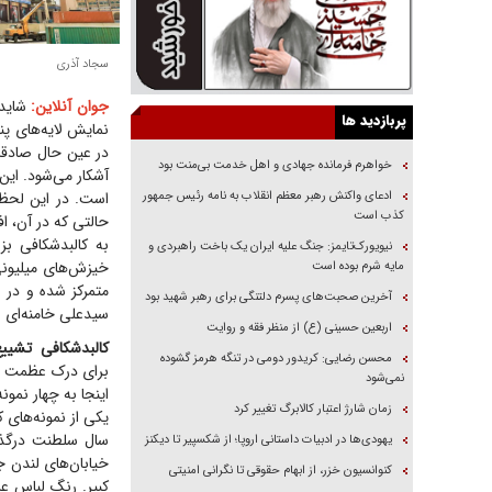
سجاد آذری
جوان آنلاین:
شاید
پربازدید ها
نمایش لایه‌های پن
در عین حال صادقان
خواهرم فرمانده جهادی و اهل خدمت بی‌منت بود
آشکار می‌شود. ای
ادعای واکنش رهبر معظم انقلاب به نامه رئیس جمهور
است. در این لحظا
کذب است
حالتی که در آن، ا
به کالبدشکافی بز
نیویورک‌تایمز: جنگ علیه ایران یک باخت راهبردی و
خیزش‌های میلیونی،
مایه شرم بوده است
متمرکز شده و در ن
آخرین صحبت‌های پسرم دلتنگی برای رهبر شهید بود
سیدعلی خامنه‌ای و
اربعین حسینی (ع) از منظر فقه و روایت
کالبدشکافی تشییع
محسن رضایی: کریدور دومی در تنگه هرمز گشوده
برای درک عظمت آنچ
نمی‌شود
اینجا به چهار نمون
زمان شارژ اعتبار کالابرگ تغییر کرد
سال سلطنت درگذشت
یهودی‌ها در ادبیات داستانی اروپا؛ از شکسپیر تا دیکنز
خیابان‌های لندن ج
کنوانسیون خزر، از ابهام حقوقی تا نگرانی امنیتی
کبیر. رنگ لباس ع