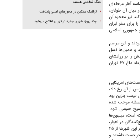
جنگ شناختی هستند
ه آغاز مرحله‌ای
 میان آن طوفان،
ترافیک سنگین در محورهای اصلی پایتخت
کند نیز معجزه آن
چند پروژه شهری جدید در تهران افتتاح می‌شود
 برای سفر ایران
 و جمهوری اسلامی
ودند و این مراسم
ند و همین‌ها نسل
ش را بر روانشان
گذاشت. پیوند عاطفی با ولایت، نه از کتاب و مجالس، بلکه از اشک‌های ریخته شده در روز‌های خرداد داغ ۶۷ تهران
 تروریست‌های امریکایی
پس از آن رخ داد،
ش قیمت بنزین بود
 مسئله موجب شده
بسیج عمومی شود.
ه است، میلیون‌ها
کنندگان در اهواز،
مشهد، تهران، قم و کرمان به شکل باورنکردنی افزایش پیدا می‌کرد و برآورد جمعیت تشییع‌کننده در این شهر‌ها از ۲۵
 در دست داشتند و