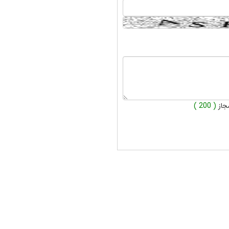
جاز
( 200 )