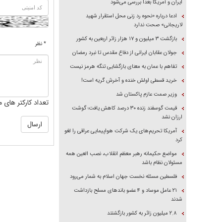
ایران و آمریکا بعداً بررسی می‌شود
ادعا درباره «نحوه رد زنی محل استقرار شهید
لاریجانی» صحت ندارد
بازگشت ۳ میلیون و ۱۷ هزار زائر اربعین به کشور
* نظر
جولان عقابان ایرانی از دفاع مقدس تا نبرد رمضان
تفاهم با عمان به معنای بازگشایی تنگه هرمز نیست
خرید قسطی اولش خنده و آخرش گریه است!
وزیر صمت عازم پاکستان شد
تعداد کارکتر های م
قیمت گوسفند زنده ۳۰ درصد کاهش یافت؛ گوشت
ارزان نشد
آمریکا تحریم‌های یک شرکت هواپیمایی عراقی را لغو
کرد
مواضع حکیمانه رهبر معظم انقلاب، نصب العین همه
مسئولان نظام باشد
فلسطین مسئله نخست جهان اسلام به شمار می‌رود
۲۱ عامل موساد و ۴ عضو باند‌های مسلح بازداشت
شدند
۲.۸ میلیون زائر به کشور بازگشتند