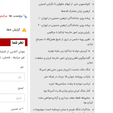
کنوانسیون خزر، از ابهام حقوقی تا نگرانی امنیتی
اربعین؛ زبان مشترک قدم‌ها
برچسب ها:
مراسم 
پیاده روی جاماندگان اربعین حسینی در تهران - ۱
پیاده روی جاماندگان اربعین حسینی در تهران - ۲
گزارش خطا
رایزنی وزیر امور خارجه ایتالیا با عراقچی
تغییر رویه دشمن در ترور از شیخ فضل‌الله تا مصباح
نظر شما
یزدی
نه کریدور دوم نه مذاکره زیر سایه تهدید
جوان آنلاين از انتشا
غير مرتبط ، فحش، نا
گفت‌وگوی تلفنی وزرای امور خارجه ایران و سلطنت
عمان
نام
تنگه ملک ماست | این‌بار بدون حتی نظر امریکا
بازتاب روزنامه جوان ۱۵ مرداد در شبکه خبر
ترامپ دوباره به پشت میانجی‌ها خزید
ایمیل
آغاز جنگ ایران برای پایان قدرت آمریکا بود
مشروطه نقطه عطف بیداری و آزادی‌خواهی ملت
ایران بود
* کد امنیتی
مذاکرات تنگه هرمز با عمان دوجانبه است؛ موضوعات