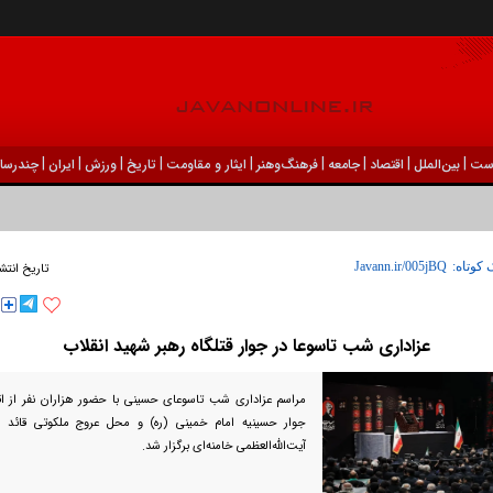
|
|
|
|
|
|
|
|
|
ست
بين‌الملل
اقتصاد
جامعه
فرهنگ‌و‌هنر
ایثار و مقاومت
تاریخ
ورزش
ايران
چندرسان
 کوتاه:
تاریخ انتش
عزاداری شب تاسوعا در جوار قتلگاه رهبر شهید انقلاب
مراسم عزاداری شب تاسوعای حسینی با حضور هزاران نفر از ا
جوار حسینیه امام خمینی (ره) و محل عروج ملکوتی قائد 
آیت‌الله‌العظمی خامنه‌ای برگزار شد.