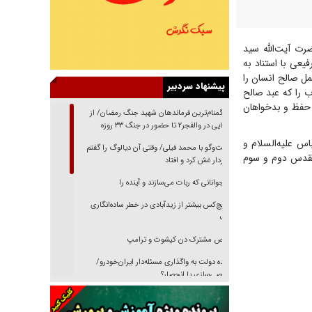
رت آیت‌الله سید
یعی با استناد به
مل صالح انسان را
پیشنهاد سردبیر
 را که عبد صالح
 حفظ و بدخواهان
از گمنام‌ترین فرماندهان شهید جنگ رمضان/ از
شناسایی در والفجر۲ تا حضور در جنگ ۳۳ روزه
اس علیه‌السلام و
گفت‌وگو با محمد فیلی/ وقتی آن دیالوگ را گفتم
 مقدس دوم و سوم
فیلمبردار غش کرد و افتاد
نوجوانانی که ربات می‌سازند و آینده را
هیچ‌کس بیشتر از زیدآبادی در خطر ساده‌انگاری
نیست
رقص مشترک دن کیشوت و ترامپ
دنده دولت به واگذاری مسئله‌دار ایران‌خودرو/
خصوصی‌سازی یا انحصار؟
غریزه‌ی بقا و آقای باقی و رفقا