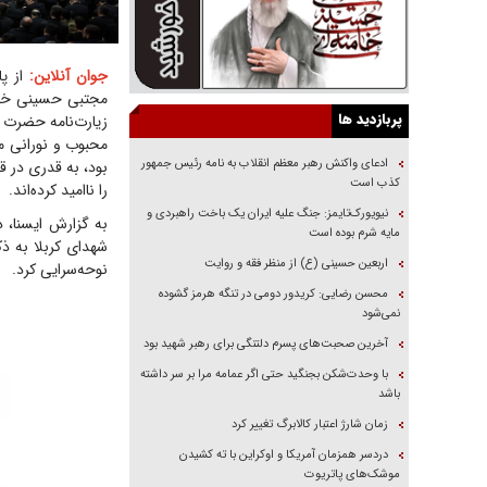
جوان آنلاین:
از پا
مجتبی حسینی خامنه
پربازدید ها
زیارت‌نامه حضرت ع
محبوب و نورانی م
ادعای واکنش رهبر معظم انقلاب به نامه رئیس جمهور
بود، به قدری در 
کذب است
را ناامید کرده‌اند.
نیویورک‌تایمز: جنگ علیه ایران یک باخت راهبردی و
به گزارش ایسنا، د
مایه شرم بوده است
شهدای کربلا به ذ
اربعین حسینی (ع) از منظر فقه و روایت
نوحه‌سرایی کرد.
محسن رضایی: کریدور دومی در تنگه هرمز گشوده
نمی‌شود
آخرین صحبت‌های پسرم دلتنگی برای رهبر شهید بود
با وحدت‌شکن بجنگید حتی اگر عمامه مرا بر سر داشته
باشد
زمان شارژ اعتبار کالابرگ تغییر کرد
دردسر همزمان آمریکا و اوکراین با ته کشیدن
موشک‌های پاتریوت