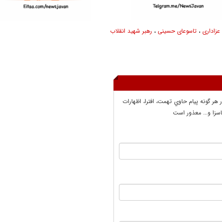
عزاداری
،
تاسوعای حسینی
،
رهبر شهید انقلاب
ر هر گونه پيام حاوي تهمت، افترا، اظهارات
سزا و... معذور است