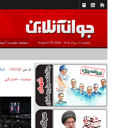
|
صفحه نخست
سیا
يکشنبه ۱۸ مرداد ۱۴۰۵ -
2026 August 09
لینک
کد خبر:
1365328
سیاست
اخبار کلی
»