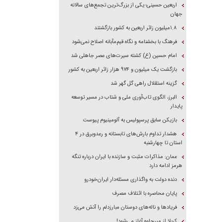
اربعین حسینی؛ یکی از بزرگ‌ترین تجمع‌های سالانه
جهان
۱.۸میلیون زائر اربعین به کشور بازگشتند
فرهنگ با بخشنامه و نگاه قیم‌مآبانه اصلاح نمی‌شود
امام حسین (ع) کشته سیرت‌های عصر جاهلی شد
بازگشت یک میلیون و ۹۷۴ هزار زائر اربعین به کشور
گزینه استقلال راهی گل گهر شد
البرز، الگوی تاب‌آوری ملی و شتاب در مسیر توسعه
پایدار
بازیکن سابق پرسپولیس به آلومینیوم پیوست
هشدار تداوم بارش‌های تابستانه و رعدوبرق در ۴
استان تا چهارشنبه
عمان: مذاکرات مثبت و سازنده با ایران درباره تنگه
هرمز ادامه دارد
دنده دولت به واگذاری مسئله‌دار ایران‌خودرو
پایان محاصره با ائتلاف مصرف
فریاد‌ها و ناله‌های دوستان مبارزدلم را آتش می‌زد
کربلا از میرجاوه آغاز می‌شود!