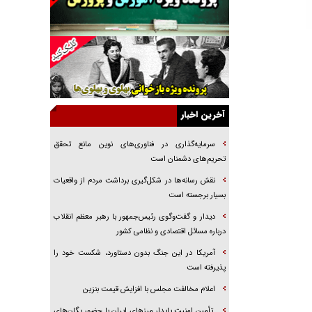
جراحی‌های زیبایی با مدرک فوق‌دیپلم! + گفت‌وگو
با متهم
گفت‌وگو با همسر یکی از شهدای جنگ رمضان/
پیکر بی‌سر شهید را از انگشت‌های پا شناسایی کردیم
نسلی که آنلاین الگو می‌گیرد
گفت‌وگو با آیت‌الله جاودان/ جفای مخالفان مکانت
معنوی رهبر شهید را ارتقا می‌داد
آخرین اخبار
راننده مست به قانون می‌خندد
سرمایه‌گذاری در فناوری‌های نوین مانع تحقق
همه آقای دوربینی شده‌ایم!
تحریم‌های دشمنان است
قصه ناتمام سرویس مدارس
نقش رسانه‌ها در شکل‌گیری برداشت مردم از واقعیات
بسیار برجسته است
آیا مقاومت فلسطین خلع‌سلاح می‌شود؟
دیدار و گفت‌وگوی رئیس‌جمهور با رهبر معظم انقلاب
درباره مسائل اقتصادی و نظامی کشور
آمریکا در این جنگ بدون دستاورد، شکست خود را
پذیرفته است
اعلام مخالفت مجلس با افزایش قیمت بنزین
تأمین امنیت پایدار مرزهای ایران با حضور یگان‌های