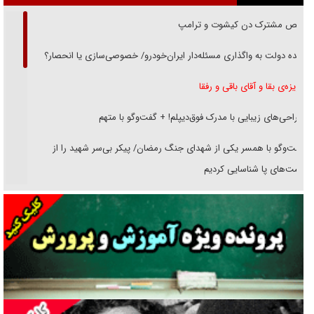
رقص مشترک دن کیشوت و ترامپ
دنده دولت به واگذاری مسئله‌دار ایران‌خودرو/ خصوصی‌سازی یا انحصار؟
غریزه‌ی بقا و آقای باقی و رفقا
جراحی‌های زیبایی با مدرک فوق‌دیپلم! + گفت‌وگو با متهم
گفت‌وگو با همسر یکی از شهدای جنگ رمضان/ پیکر بی‌سر شهید را از
انگشت‌های پا شناسایی کردیم
نسلی که آنلاین الگو می‌گیرد
گفت‌وگو با آیت‌الله جاودان/ جفای مخالفان مکانت معنوی رهبر شهید را
ارتقا می‌داد
راننده مست به قانون می‌خندد
همه آقای دوربینی شده‌ایم!