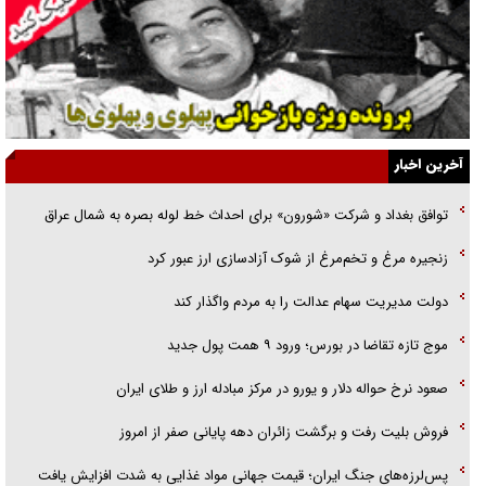
قصه ناتمام سرویس مدارس
آیا مقاومت فلسطین خلع‌سلاح می‌شود؟
الگوی وحدت‌آفرین در ادراک سیاست خارجی
آخرین اخبار
گفتگوی دکتر اخوان مدیرمسئول روزنامه جوان با برنامه تلویزیونی «نبرد
توافق بغداد و شرکت «شورون» برای احداث خط لوله بصره به شمال عراق
هرمز»
زنجیره مرغ و تخم‌مرغ از شوک آزادسازی ارز عبور کرد
امام حسین (ع) کشته سیرت‌های عصر جاهلی شد
دولت مدیریت سهام عدالت را به مردم واگذار کند
فریاد‌ها و ناله‌های دوستان مبارزدلم را آتش می‌زد
موج تازه تقاضا در بورس؛ ورود ۹ همت پول جدید
صعود نرخ حواله دلار و یورو در مرکز مبادله ارز و طلای ایران
فروش بلیت رفت و برگشت زائران دهه پایانی صفر از امروز
پس‌لرزه‌های جنگ ایران؛ قیمت جهانی مواد غذایی به شدت افزایش یافت