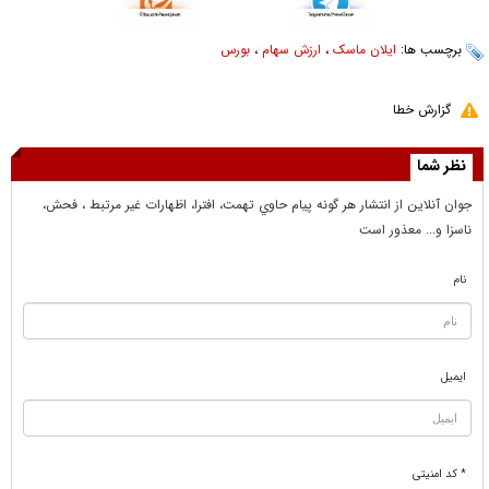
برچسب ها:
ایلان ماسک
،
ارزش سهام
،
بورس
گزارش خطا
نظر شما
جوان آنلاين از انتشار هر گونه پيام حاوي تهمت، افترا، اظهارات غير مرتبط ، فحش،
ناسزا و... معذور است
نام
ایمیل
* کد امنیتی