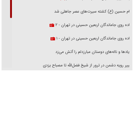
امام حسین (ع) کشته سیرت‌های عصر جاهلی شد
پیاده روی جاماندگان اربعین حسینی در تهران - ۲
پیاده روی جاماندگان اربعین حسینی در تهران - ۱
فریاد‌ها و ناله‌های دوستان مبارزدلم را آتش می‌زد
تغییر رویه دشمن در ترور از شیخ فضل‌الله تا مصباح یزدی
خرید قسطی اولش خنده و آخرش گریه است!
فوتبال و آن «بالا»!
راهبرد غافلگیری با نسل جدید پهپاد‌ها
جنجال پزشکان تقلبی در صنعت زیبایی
یهودی‌ها در ادبیات داستانی اروپا؛ از شکسپیر تا دیکنز