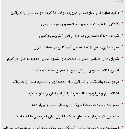
است
تأکید نمایندگان مقاومت بر ضرورت توقف مذاکرات دولت لبنان با اسرائیل
گفتگوی تلفنی رئیس‌جمهور فرانسه و ولیعهد سعودی
شهادت ۱۲۵۴ فلسطینی در غزه از آغاز آتش‌بس تاکنون
ضربه مغزی بیش از ۷۰۰ نظامی آمریکایی در حملات ایران
شورای عالی سیاسی یمن: با محاصره و تشدید تنش، مقابله به مثل می‌کنیم
ادعای ائتلاف سعودی: ارتش یمن به نجران حمله کرده است
درخواست واشنگتن از اسرائیل برای خودداری از تشدید تنش با حزب‌الله
اختلاف رم و تل‌آویو؛ ایتالیا خرید رادار اسرائیلی را متوقف کرد
صفر شدن واردات نفت آمریکا از عربستان پس از چهار دهه
جانسون: ترامپ از پیامد‌های جنگ با ایران برای آمریکایی‌ها آگاه است
آسوشیتدپرس: صد‌ها نظامی آمریکایی در جنگ علیه ایران ضربه مغزی شده‌اند