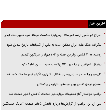
گفت‌وگو با خواهر یکی از شهدای جنگ رمضان/ خواهرم فرمانده جهادی و
اهل خدمت بی‌منت بود
آخرین اخبار
جزئیات شکنجه‌هایم فراتر از آن است که در بیان بگنجد!
اخراج دو مأمور ارشد «موساد»؛ پس‌لرزه شکست توطئه شوم تغییر نظام ایران
گزارش «جوان» از قوانین سخت‌گیرانه ۶ قاره در برابر یورش به پاسگاه‌های
پلیس
تلگراف: جنگ علیه ایران ممکن است به یکی از اشتباهات تاریخ تبدیل شود
تحلیل ابعاد پیام رهبر انقلاب به حزب‌الله/ مقاومت نقشه راه آینده غرب آسیا
روسیه: به ۳ کشتی اوکراین حمله و ۲۰۳ پهپاد را سرنگون کردیم
یونیفل: اسرائیل در یک روز ۱۱۳ پرتابه به جنوب لبنان شلیک کرد
کابوس پهپادها در سرزمین‌های اشغالی؛ تل‌آویو نگران ترور مقامات خود شد
امضای توافق دفاعی بین عربستان، ترکیه و پاکستان
ترامپ خواستار آغاز تحقیقات درباره درز اطلاعات کاهش ذخایر مهمات شد
سی ان ان: ترامپ از گزارش‌ها درباره کاهش ذخایر مهمات آمریکا خشمگین