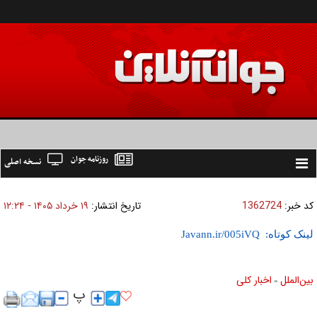
روزنامه جوان
نسخه اصلی
Toggle
navigation
کد خبر:
1362724
تاریخ انتشار:
۱۹ خرداد ۱۴۰۵ - ۱۲:۲۴
لینک کوتاه:
بين‌الملل
اخبار كلی
»