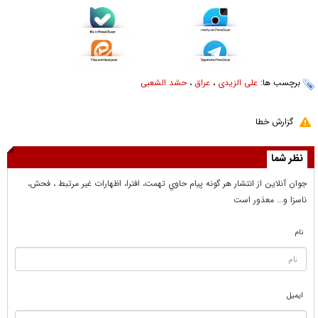
برچسب ها:
علی الزیدی
،
عراق
،
حشد الشعبی
گزارش خطا
نظر شما
جوان آنلاين از انتشار هر گونه پيام حاوي تهمت، افترا، اظهارات غير مرتبط ، فحش،
ناسزا و... معذور است
نام
ایمیل