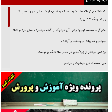
پیشنهاد سردبیر
از گمنام‌ترین فرماندهان شهید جنگ رمضان/ از شناسایی در والفجر۲ تا
حضور در جنگ ۳۳ روزه
گفت‌وگو با محمد فیلی/ وقتی آن دیالوگ را گفتم فیلمبردار غش کرد و افتاد
نوجوانانی که ربات می‌سازند و آینده را
هیچ‌کس بیشتر از زیدآبادی در خطر ساده‌انگاری نیست
رقص مشترک دن کیشوت و ترامپ
دنده دولت به واگذاری مسئله‌دار ایران‌خودرو/ خصوصی‌سازی یا انحصار؟
غریزه‌ی بقا و آقای باقی و رفقا
جراحی‌های زیبایی با مدرک فوق‌دیپلم! + گفت‌وگو با متهم
گفت‌وگو با همسر یکی از شهدای جنگ رمضان/ پیکر بی‌سر شهید را از