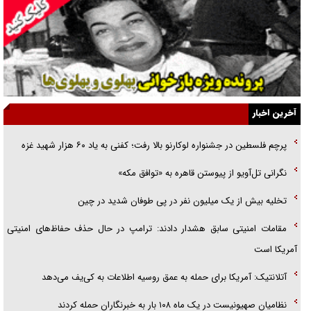
انگشت‌های پا شناسایی کردیم
نسلی که آنلاین الگو می‌گیرد
گفت‌وگو با آیت‌الله جاودان/ جفای مخالفان مکانت معنوی رهبر شهید را
ارتقا می‌داد
آخرین اخبار
راننده مست به قانون می‌خندد
پرچم فلسطین در جشنواره لوکارنو بالا رفت؛ کفنی به یاد ۶۰ هزار شهید غزه
همه آقای دوربینی شده‌ایم!
نگرانی تل‌آویو از پیوستن قاهره به «توافق مکه»
قصه ناتمام سرویس مدارس
تخلیه بیش از یک میلیون نفر در پی طوفان شدید در چین
آیا مقاومت فلسطین خلع‌سلاح می‌شود؟
مقامات امنیتی سابق هشدار دادند: ترامپ در حال حذف حفاظ‌های امنیتی
آمریکا است
آتلانتیک: آمریکا برای حمله به عمق روسیه اطلاعات به کی‌یف می‌دهد
نظامیان صهیونیست در یک ماه ۱۰۸ بار به خبرنگاران حمله کردند