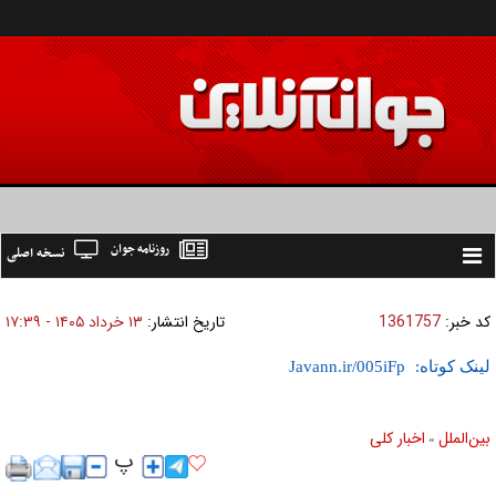
روزنامه جوان
نسخه اصلی
Toggle
navigation
کد خبر:
1361757
تاریخ انتشار:
۱۳ خرداد ۱۴۰۵ - ۱۷:۳۹
لینک کوتاه:
بين‌الملل
اخبار كلی
»