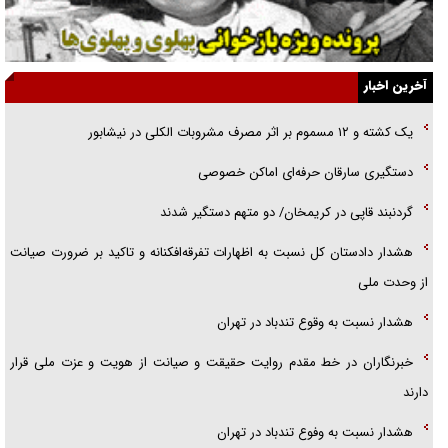
آیا مقاومت فلسطین خلع‌سلاح می‌شود؟
الگوی وحدت‌آفرین در ادراک سیاست خارجی
آخرین اخبار
گفتگوی دکتر اخوان مدیرمسئول روزنامه جوان با برنامه تلویزیونی «نبرد
یک کشته و ۱۲ مسموم بر اثر مصرف مشروبات الکلی در نیشابور
هرمز»
دستگیری سارقان حرفه‌ای اماکن خصوصی
امام حسین (ع) کشته سیرت‌های عصر جاهلی شد
گردنبند قاپی در کریمخان/ دو متهم دستگیر شدند
فریاد‌ها و ناله‌های دوستان مبارزدلم را آتش می‌زد
هشدار دادستان کل نسبت به اظهارات تفرقه‌افکنانه و تاکید بر ضرورت صیانت
از وحدت ملی
هشدار نسبت به وقوع تندباد در تهران
خبرنگاران در خط مقدم روایت حقیقت و صیانت از هویت و عزت ملی قرار
دارند
هشدار نسبت به وفوع تندباد در تهران