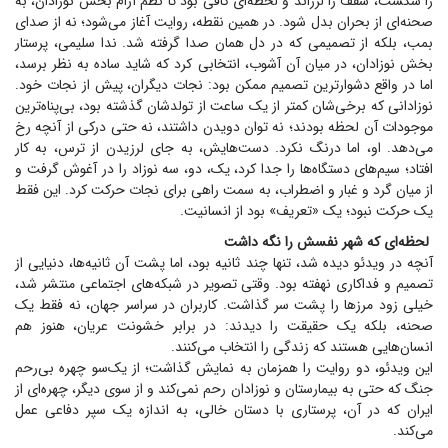
را شکست، سقف را لرزاند و لحظه‌ای کافی بود تا نظم آرام بخش نوزادان، به
صحنه‌ای از بحران بدل شود. در همین نقطه، روایت آغاز می‌شود؛ نه از صدای
بمب، بلکه از تصمیمی که در دل همان صدا گرفته شد. ندا سلیمی، پرستار
بخش نوزادان، در میان آن آشوب، انتخابی کرد که شاید ساده به نظر برسد،
اما در واقع دشوارترین تصمیم ممکن بود: نجات دیگران، پیش از نجات خود.
نوزادانی که برخی‌شان کمتر از یک ساعت از تولدشان گذشته بود، بی‌پناه‌ترین
موجودات آن لحظه بودند؛ نه توان دویدن داشتند، نه حتی درکی از آنچه رخ
می‌دهد. او، اما درنگ نکرد. دست‌هایش، به جای لرزیدن از ترس، به کار
افتاد؛ سیم‌های دستگاه‌ها را جدا کرد، یک، دو، سه نوزاد را در آغوش گرفت و
از میان گرد و غبار و اضطراب، به سمت راهی برای نجات حرکت کرد. این فقط
یک حرکت نبود؛ یک «تعریف» بود از انسانیت.
لحظه‌ای که شهر نفسش را نگه داشت
آنچه در ویدئو دیده شد، تنها چند ثانیه بود، اما پشت آن ثانیه‌ها، دنیایی از
تصمیم و فداکاری نهفته بود. وقتی تصویر در شبکه‌های اجتماعی منتشر شد،
خیلی زود مرز‌ها را پشت سر گذاشت. کاربران در سراسر جهان، نه فقط یک
صحنه، بلکه یک حقیقت را دیدند: در برابر خشونت عریان، هنوز هم
انسان‌هایی هستند که زندگی را انتخاب می‌کنند.
این ویدئو، دو روایت را همزمان به نمایش گذاشت؛ از یک‌سو چهره بی‌رحم
جنگ که حتی به بیمارستان و نوزادان رحم نمی‌کند و از سوی دیگر، چهره‌ای از
ایران که در آن، پرستاری با دستان خالی، به اندازه یک سپر دفاعی عمل
می‌کند.