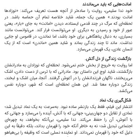
امانت‌هایی که باید می‌ماندند
خود ندا سلیمی، روایت را ساده‌تر از آنچه هست تعریف می‌کند: «نوزاد‌ها
امانت بودند.» همین یک جمله، شاید خلاصه تمام آن حماسه باشد. در
لحظه‌ای که مرگ در چند قدمی ایستاده، دیدن «امانت» به جای «بار»، یعنی
عبور از خود و رسیدن به دیگری. او می‌توانست فرار کند. می‌توانست مانند
بسیاری، به دنبال پناهگاهی برای خود باشد، اما نماندن، در قاموس او جایی
نداشت. ماند تا چند زندگی بماند و شاید همین «ماندن» است که از یک
انسان عادی، یک قهرمان می‌سازد.
بازگشت زندگی از دل آتش.
اما روایت به خروج از بخش ختم نمی‌شود. لحظه‌ای که نوزادان به مادرانشان
بازگشتند، شاید اوج این داستان بود. مادرانی که با ترس از دست دادن، اشک
می‌ریختند، ناگهان فرزندانشان را در آغوش گرفتند. آنجا، میان اشک و لبخند،
زندگی دوباره معنا شد. این همان لحظه‌ای است که شهر، دوباره نفس
می‌کشد.
شکل‌گیری یک نماد
انتشار این فیلم، فقط یک بازنشر ساده نبود. به‌سرعت به یک نماد تبدیل شد؛
نمادی از تقابل دو جهان‌بینی؛ جهانی که با آتش، آینده را می‌سازد و جهانی که
با آغوش، آن را حفظ می‌کند. ندا سلیمی، بی‌آنکه بخواهد، به چهره‌ای
اجتماعی تبدیل شد؛ نه به خاطر آنکه خود را قهرمان بداند، بلکه دقیقاً به این
دلیل که خود را قهرمان نمی‌داند. او نماینده نسلی است که وظیفه را بی‌هیاهو