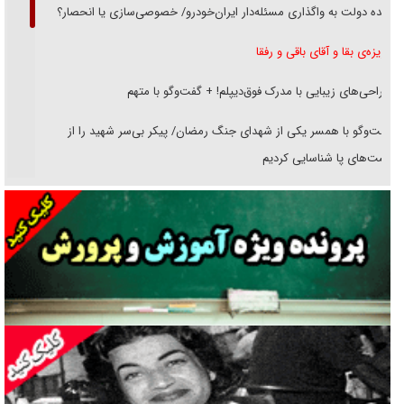
دنده دولت به واگذاری مسئله‌دار ایران‌خودرو/ خصوصی‌سازی یا انحصار؟
غریزه‌ی بقا و آقای باقی و رفقا
جراحی‌های زیبایی با مدرک فوق‌دیپلم! + گفت‌وگو با متهم
گفت‌وگو با همسر یکی از شهدای جنگ رمضان/ پیکر بی‌سر شهید را از
انگشت‌های پا شناسایی کردیم
نسلی که آنلاین الگو می‌گیرد
گفت‌وگو با آیت‌الله جاودان/ جفای مخالفان مکانت معنوی رهبر شهید را
ارتقا می‌داد
راننده مست به قانون می‌خندد
همه آقای دوربینی شده‌ایم!
قصه ناتمام سرویس مدارس