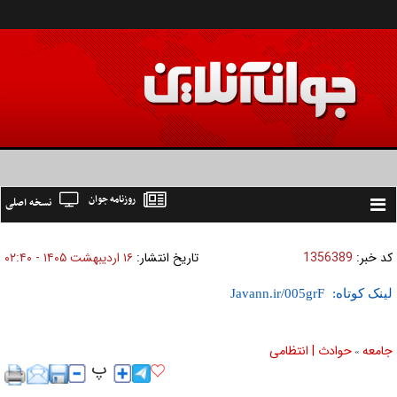
روزنامه جوان
نسخه اصلی
Toggle
navigation
کد خبر:
1356389
تاریخ انتشار:
۱۶ ارديبهشت ۱۴۰۵ - ۰۲:۴۰
لینک کوتاه:
جامعه
حوادث | انتظامی
»