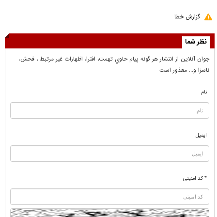
گزارش خطا
نظر شما
جوان آنلاين از انتشار هر گونه پيام حاوي تهمت، افترا، اظهارات غير مرتبط ، فحش،
ناسزا و... معذور است
نام
ایمیل
* کد امنیتی