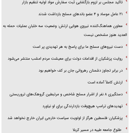
تاکید مجلس بر لزوم بازگشایی ثبت سفارش مواد اولیه تنظیم بازار
تحلیل ابعاد پیام رهبر انقلاب به حزب‌الله/ مقاومت نقشه راه آینده غرب آسیا
۲۱ عامل موساد و ۴ عضو باند‌های مسلح بازداشت شدند
معاون هماهنگ‌کننده نیروی هوایی ارتش: وضعیت سه خلبان عملیات حمله به
العدید هنوز مشخص نیست
دست نیرو‌های مسلح ما برای پاسخ به هر تهدیدی پر است
روایت پزشکیان از اقدامات دولت برای معیشت مردم امشب منتشر می‌شود
در برابر تجاوز دشمنان رهروانی جان بر کف خواهیم بود
ارتش کاملاً آماده است
دستگیری ۸ نفر از اشرار مسلح شاخص و مرتبطین گروهک‌های تروریستی
تهدید‌های ترامپ هیچ‌وقت بازدارندگی برای او نیاورد
پزشکیان: فلسطین هرگز از اولویت سیاست خارجی ایران خارج نخواهد شد
طلوع جامعه طیبه در مسیر کربلا