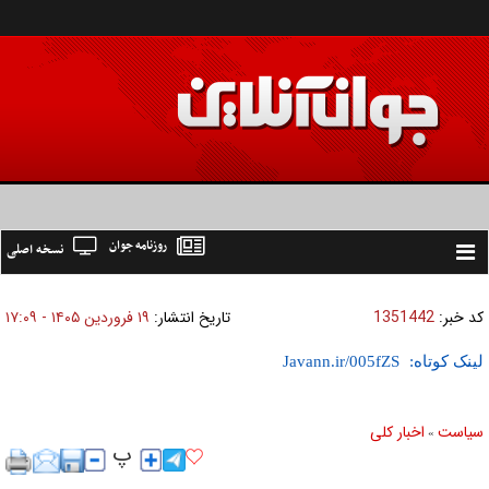
روزنامه جوان
نسخه اصلی
Toggle
navigation
کد خبر:
1351442
تاریخ انتشار:
۱۹ فروردين ۱۴۰۵ - ۱۷:۰۹
لینک کوتاه:
سیاست
اخبار کلی
»