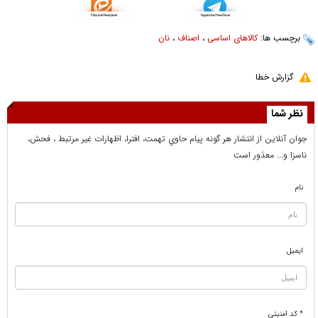
برچسب ها:
کالاهای اساسی
،
اصناف
،
نان
گزارش خطا
نظر شما
جوان آنلاين از انتشار هر گونه پيام حاوي تهمت، افترا، اظهارات غير مرتبط ، فحش،
ناسزا و... معذور است
نام
ایمیل
* کد امنیتی