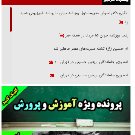
گفتگوی دکتر اخوان مدیرمسئول روزنامه جوان با برنامه تلویزیونی «نبرد
هرمز»
بازتاب روزنامه جوان ۱۵ مرداد در شبکه خبر
امام حسین (ع) کشته سیرت‌های عصر جاهلی شد
پیاده روی جاماندگان اربعین حسینی در تهران - ۲
پیاده روی جاماندگان اربعین حسینی در تهران - ۱
فریاد‌ها و ناله‌های دوستان مبارزدلم را آتش می‌زد
تغییر رویه دشمن در ترور از شیخ فضل‌الله تا مصباح یزدی
خرید قسطی اولش خنده و آخرش گریه است!
فوتبال و آن «بالا»!