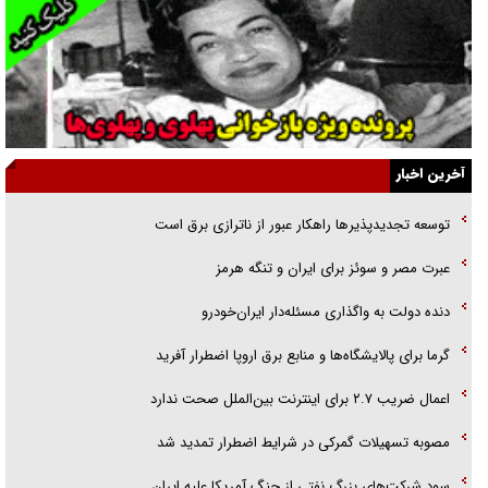
راهبرد غافلگیری با نسل جدید پهپاد‌ها
جنجال پزشکان تقلبی در صنعت زیبایی
یهودی‌ها در ادبیات داستانی اروپا؛ از شکسپیر تا دیکنز
گفت‌وگو با خواهر یکی از شهدای جنگ رمضان/ خواهرم فرمانده جهادی و
آخرین اخبار
اهل خدمت بی‌منت بود
توسعه تجدیدپذیر‌ها راهکار عبور از ناترازی برق است
جزئیات شکنجه‌هایم فراتر از آن است که در بیان بگنجد!
عبرت مصر و سوئز برای ایران و تنگه هرمز
گزارش «جوان» از قوانین سخت‌گیرانه ۶ قاره در برابر یورش به پاسگاه‌های
دنده دولت به واگذاری مسئله‌دار ایران‌خودرو
پلیس
گرما برای پالایشگاه‌ها و منابع برق اروپا اضطرار آفرید
اعمال ضریب ۲.۷ برای اینترنت بین‌الملل صحت ندارد
مصوبه تسهیلات گمرکی در شرایط اضطرار تمدید شد
سود شرکت‌های بزرگ نفتی از جنگ آمریکا علیه ایران