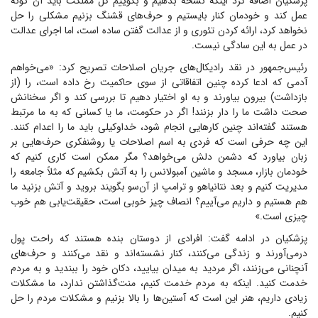
پزشکیان اضافه کرد اینکه نسخه بدهیم و بگوییم کل مملکت باید آن گونه
عمل کند و خودمان کنار بایستیم و حرف‌های قشنگ بزنیم مشکلی را حل
نخواهد کرد، ارائه کردن تئوری و از عدالت گفتن ساده است، اما اجرای عدالت
در عمل به این سادگی نیست.
رئیس‌جمهور در نقد رادیکال‌های جریان اصلاحات تصریح کرد: «می‌خواهم
آدمی که ادعا کرده چنین اتفاقاتی از سوی حاکمیت رخ داده است، را (از
بازداشت) بیرون بیاورند و به او اختیار دهیم تا بررسی کند و اگر سخنانش
صحت داشت ما را دار بزنند! اگر در حکومت، ما یا کسانی که به ما مرتبط
هستند گفته‌اند چنین کار‌هایی انجام شود، خداوکیلی باید ما را اعدام کنند.
این چه حرفی است که فردی به اسم اصلاحات یا روشنفکری حرف‌هایی بر
زبان بیاورد که دشمن دلش می‌خواهد؟ مگر ممکن است کاری کنیم که
خودمان بازار، مسجد و ماشین آمبولانس را به آتش بکشیم که مثلاً جامعه را
مدیریت کنیم و بعد نتانیاهو و ترامپ از آن‌سو بگویند بروید و آتش بزنید ما
هم هستیم و داریم می‌آییم؟ انصاف چیز خوبی است، حقیقت‌یابی هم خوب
چیزی است.»
پزشکیان در ادامه گفت: افرادی از دوستان بنده هستند که راحت پول
درمی‌آورند و زندگی می‌کنند، کنار نشسته‌اند و نقد می‌کنند و حرف‌های
آنچنانی می‌زنند، اگر مردید به میدان بیایید، دکان خود را ببندید و به مردم
خدمت کنید. اینکه به مردم خدمت کنیم، منت‌گذاشتن ندارد، ما مشکلات
زیادی داریم، هنر این است که آستین‌ها را بالا بزنیم و مشکلات مردم را حل
کنیم.