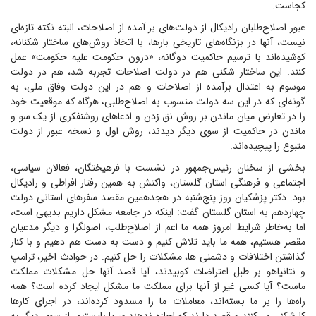
کجاست.
عبور اصلاح‌طلبان رادیکال از دولت‌های بر آمده از اصلاحات، البته نکته تازه‌ای
نیست، آنها در بزنگاه‌های تاریخی بارها، با اتخاذ روش‌های ساختار شکنانه،
کوشیده‌اند با ترسیم حاکمیت دوگانه، «درون حکومت علیه حکومت» عمل
کنند. این ساختار شکنی هم در دولت اصلاحات تجربه شد، هم در دولت
موسوم به اعتدال برآمده از اصلاحات و هم در این دولت وفاق ملی، به
گونه‌ای که در این سه دولت منسوب به اصلاح‌طلبی، هرگاه که موقعیت خود
را در تعارض میان ماندن بر روش نق زدن و ادعا‌های روشنفکری از یک سو و
ماندن در حاکمیت از سوی دیگر دیدند، روش اول و نسخه عبور از دولت
متبوع را پیچیده‌اند.
بخشی از سخنان رئیس‌جمهور در نشست با فرهیختگان، فعالان سیاسی،
اجتماعی و فرهنگی استان گلستان، واکنش به همین رفتار افراطی و رادیکال
بود. دکتر پزشکیان روز پنج‌شنبه در هجدهمین مقصد سفر‌های استانی دولت
چهاردهم به استان گلستان گفت: اینکه در جامعه مشکل داریم بدیهی است،
اما به‌خاطر شرایط امروز همه ما اعم از اصلاح‌طلب، اصولگرا و دیگر مدعیان
مقصر هستیم، همه ما باید تلاش کنیم و دست به دست هم دهیم و با کنار
گذاشتن اختلافات و دشمنی ها، مشکلات را حل کنیم. در حوادث اخیر، ترامپ
و نتانیاهو بر طبل اعتراضات کوبیدند، آیا قصد آنها حل مشکلات مملکت
ماست؟ آیا کسی غیر از آنها برای مملکت ما مشکل ایجاد کرده است؟ همه
راه‌ها را بر ما بسته‌اند، معاملات ما را مسدود کرده‌اند، در اجرای کار‌ها