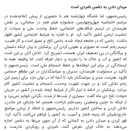
میدان دادن به دشمن نامردی است
رئیس‌جمهور، اما شامگاه چهارشنبه هم با حضوری از پیش اعلام‌نشده در
مراسم اختتامیه چهل‌وچهارمین جشنواره فیلم فجر در سخنانی، بر نقش
هنرمندان در ترمیم شکاف‌های اجتماعی، حفظ وحدت ملی و صیانت از
تمامیت ارضی کشور تأکید کرد. او با اشاره به شرایط اجتماعی کشور اظهار
داشت: زخمی که در جامعه ایجاد شده، زخمی تلخ و عمیق است و کار طبیب،
ترمیم زخم است نه عمیق‌تر و عفونی کردن آن. پزشکیان با بیان اینکه دشمنان
و بیگانگان در پی تضعیف ایران هستند، تصریح کرد: تلاش آنان بر این است
که کشور و آب و خاک ما را تجزیه و دچار تفرقه کنند، اما وظیفه همه ما
ایستادگی در برابر این توطئه‌ها و حفظ انسجام ملی است. رئیس‌جمهور با
تأکید بر مسئولیت هنرمندان، مدیران و سیاستگذاران در این مقطع حساس
افزود: هنرمند، مدیر و سیاستگذار باید تا آنجا که در توان دارد برای ترمیم این
زخم تلاش کند و در جهت تقویت وحدت، انسجام و تمامیت کشور گام
بردارد. پزشکیان در ادامه با ابراز تأثر از شرایط ایجاد شده در کشور در جریان
حوادث تلخ دی ماه گفت: بسیاری از شب‌ها از شدت نگرانی خوابم نمی‌برد و
از اینکه به چنین وضعیتی رسیده‌ایم ناراحت هستم، اما چاره‌ای جز ماندن،
تلاش کردن و ساختن کشور نداریم. رئیس‌جمهور با انتقاد از برخی مواضع
خارج‌نشینان که زمینه فشار و آسیب به کشور را فراهم می‌کنند، تأکید کرد:
قهر کردن و میدان دادن به کسانی که از آن سوی مرز‌ها به دشمن اجازه
می‌دهند به خاک ایران تعرض کنند، نامردی و رویکردی نادرست و