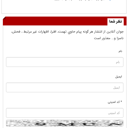
نظر شما
جوان آنلاين از انتشار هر گونه پيام حاوي تهمت، افترا، اظهارات غير مرتبط ، فحش،
ناسزا و... معذور است
نام
ایمیل
* کد امنیتی