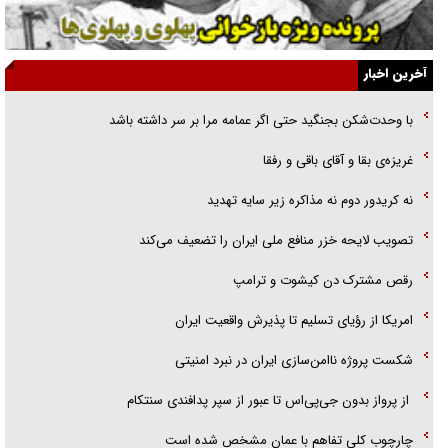
یهودی‌ها در ادبیات داستانی اروپا؛ از شکسپیر تا دیکنز
گفت‌وگو با خواهر یکی از شهدای جنگ رمضان/ خواهرم فرمانده جهادی و
آخرین اخبار
اهل خدمت بی‌منت بود
با وحدت‌شکن بجنگید حتی اگر عمامه مرا بر سر داشته باشد
جزئیات شکنجه‌هایم فراتر از آن است که در بیان بگنجد!
غریزه‌ی بقا و آقای باقی و رفقا
گزارش «جوان» از قوانین سخت‌گیرانه ۶ قاره در برابر یورش به پاسگاه‌های
نه کریدور دوم نه مذاکره زیر سایه تهدید
پلیس
تصویب لایحه خزر منافع ملی ایران را تضعیف می‌کند
رقص مشترک دن کیشوت و ترامپ
امریکا از رؤیای تسلیم تا پذیرش واقعیت ایران
شکست پروژه ناامن‌سازی ایران در نبرد امنیتی
از پرواز بدون جی‌پی‌اس تا عبور از سپر پدافندی سنتکام
چارچوب کلی تفاهم با عمان مشخص شده است