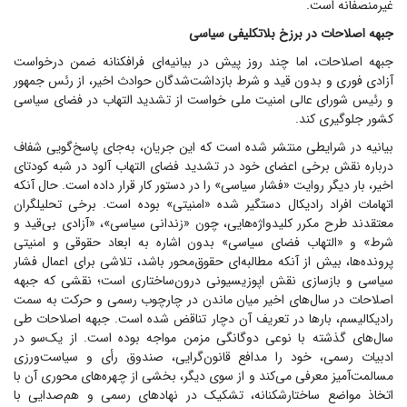
غیرمنصفانه است.
جبهه اصلاحات در برزخ بلاتکلیفی سیاسی
جبهه اصلاحات، اما چند روز پیش در بیانیه‌ای فرافکنانه ضمن درخواست
آزادی فوری و بدون قید و شرط بازداشت‌شدگان حوادث اخیر، از رئس جمهور
و رئیس شورای عالی امنیت ملی خواست از تشدید التهاب در فضای سیاسی
کشور جلوگیری کند.
بیانیه در شرایطی منتشر شده است که این جریان، به‌جای پاسخ‌گویی شفاف
درباره نقش برخی اعضای خود در تشدید فضای التهاب آلود در شبه کودتای
اخیر، بار دیگر روایت «فشار سیاسی» را در دستور کار قرار داده است. حال آنکه
اتهامات افراد رادیکال دستگیر شده «امنیتی» بوده است. برخی تحلیلگران
معتقدند طرح مکرر کلیدواژه‌هایی، چون «زندانی سیاسی»، «آزادی بی‌قید و
شرط» و «التهاب فضای سیاسی» بدون اشاره به ابعاد حقوقی و امنیتی
پرونده‌ها، بیش از آنکه مطالبه‌ای حقوق‌محور باشد، تلاشی برای اعمال فشار
سیاسی و بازسازی نقش اپوزیسیونی درون‌ساختاری است؛ نقشی که جبهه
اصلاحات در سال‌های اخیر میان ماندن در چارچوب رسمی و حرکت به سمت
رادیکالیسم، بار‌ها در تعریف آن دچار تناقض شده است. جبهه اصلاحات طی
سال‌های گذشته با نوعی دوگانگی مزمن مواجه بوده است. از یک‌سو در
ادبیات رسمی، خود را مدافع قانون‌گرایی، صندوق رأی و سیاست‌ورزی
مسالمت‌آمیز معرفی می‌کند و از سوی دیگر، بخشی از چهره‌های محوری آن با
اتخاذ مواضع ساختارشکنانه، تشکیک در نهاد‌های رسمی و هم‌صدایی با