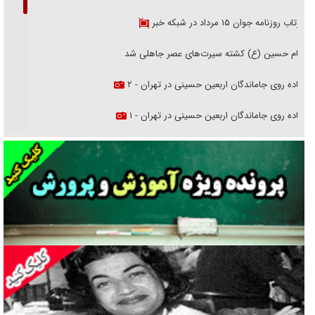
بازتاب روزنامه جوان ۱۵ مرداد در شبکه خبر
امام حسین (ع) کشته سیرت‌های عصر جاهلی شد
پیاده روی جاماندگان اربعین حسینی در تهران - ۲
پیاده روی جاماندگان اربعین حسینی در تهران - ۱
فریاد‌ها و ناله‌های دوستان مبارزدلم را آتش می‌زد
تغییر رویه دشمن در ترور از شیخ فضل‌الله تا مصباح یزدی
خرید قسطی اولش خنده و آخرش گریه است!
فوتبال و آن «بالا»!
راهبرد غافلگیری با نسل جدید پهپاد‌ها
جنجال پزشکان تقلبی در صنعت زیبایی