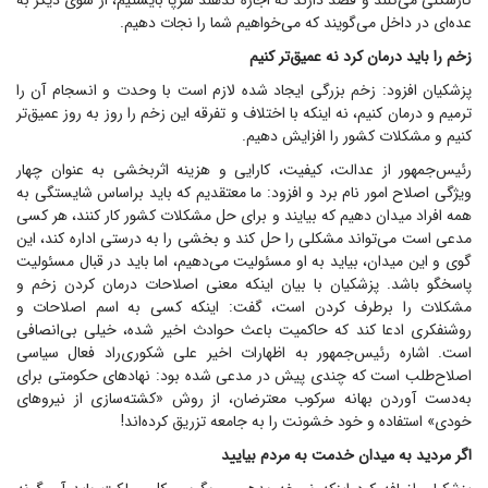
کارشکنی می‌کنند و قصد دارند که اجازه ندهند سرپا بایستیم، از سوی دیگر به
عده‌ای در داخل می‌گویند که می‌خواهیم شما را نجات دهیم.
زخم را باید درمان کرد نه عمیق‌تر کنیم
پزشکیان افزود: زخم بزرگی ایجاد شده لازم است با وحدت و انسجام آن را
ترمیم و درمان کنیم، نه اینکه با اختلاف و تفرقه این زخم را روز به روز عمیق‌تر
کنیم و مشکلات کشور را افزایش دهیم.
رئیس‌جمهور از عدالت، کیفیت، کارایی و هزینه اثربخشی به عنوان چهار
ویژگی اصلاح امور نام برد و افزود: ما معتقدیم که باید براساس شایستگی به
همه افراد میدان دهیم که بیایند و برای حل مشکلات کشور کار کنند، هر کسی
مدعی است می‌تواند مشکلی را حل کند و بخشی را به درستی اداره کند، این
گوی و این میدان، بیاید به او مسئولیت می‌دهیم، اما باید در قبال مسئولیت
پاسخگو باشد. پزشکیان با بیان اینکه معنی اصلاحات درمان کردن زخم و
مشکلات را برطرف کردن است، گفت: اینکه کسی به اسم اصلاحات و
روشنفکری ادعا کند که حاکمیت باعث حوادث اخیر شده، خیلی بی‌انصافی
است. اشاره رئیس‌جمهور به اظهارات اخیر علی شکوری‌راد فعال سیاسی
اصلاح‌طلب است که چندی پیش در مدعی شده بود: نهاد‌های حکومتی برای
به‌دست آوردن بهانه سرکوب معترضان، از روش «کشته‌سازی از نیرو‌های
خودی» استفاده و خود خشونت را به جامعه تزریق کرده‌اند!
اگر مردید به میدان خدمت به مردم بیایید