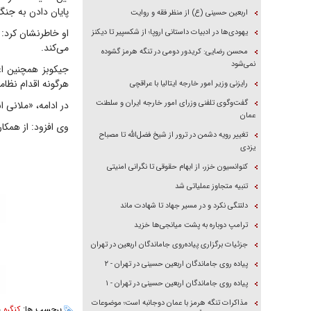
پایان دادن به جنگ‌ه
اربعین حسینی (ع) از منظر فقه و روایت
او خاطرنشان کرد: 
یهودی‌ها در ادبیات داستانی اروپا؛ از شکسپیر تا دیکنز
می‌کند.
محسن رضایی: کریدور دومی در تنگه هرمز گشوده
نمی‌شود
جیکوبز همچنین اع
هرگونه اقدام نظام
رایزنی وزیر امور خارجه ایتالیا با عراقچی
گفت‌وگوی تلفنی وزرای امور خارجه ایران و سلطنت
در ادامه، «ملانی ا
عمان
وی افزود: از همکار
تغییر رویه دشمن در ترور از شیخ فضل‌الله تا مصباح
یزدی
کنوانسیون خزر، از ابهام حقوقی تا نگرانی امنیتی
تنبیه متجاوز عملیاتی شد
دلتنگی نکرد و در مسیر جهاد تا شهادت ماند
ترامپ دوباره به پشت میانجی‌ها خزید
جزئیات برگزاری پیاده‌روی جاماندگان اربعین در تهران
پیاده روی جاماندگان اربعین حسینی در تهران - ۲
پیاده روی جاماندگان اربعین حسینی در تهران - ۱
مذاکرات تنگه هرمز با عمان دوجانبه است؛ موضوعات
برچسب ها:
کنگره
،