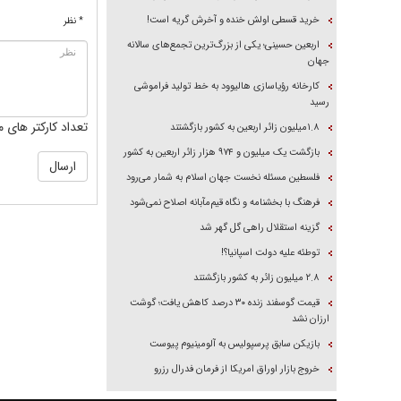
خرید قسطی اولش خنده و آخرش گریه است!
* نظر
اربعین حسینی؛ یکی از بزرگ‌ترین تجمع‌های سالانه
جهان
کارخانه رؤیاسازی هالیوود به خط تولید فراموشی
رسید
تعداد کارکتر های م
۱.۸میلیون زائر اربعین به کشور بازگشتند
بازگشت یک میلیون و ۹۷۴ هزار زائر اربعین به کشور
فلسطین مسئله نخست جهان اسلام به شمار می‌رود
فرهنگ با بخشنامه و نگاه قیم‌مآبانه اصلاح نمی‌شود
گزینه استقلال راهی گل گهر شد
توطئه علیه دولت اسپانیا؟!
۲.۸ میلیون زائر به کشور بازگشتند
قیمت گوسفند زنده ۳۰ درصد کاهش یافت؛ گوشت
ارزان نشد
بازیکن سابق پرسپولیس به آلومینیوم پیوست
خروج بازار اوراق امریکا از فرمان فدرال رزرو