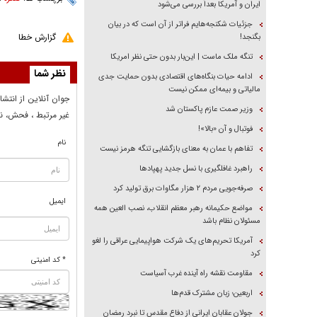
ایران و آمریکا بعداً بررسی می‌شود
جزئیات شکنجه‌هایم فراتر از آن است که در بیان
گزارش خطا
بگنجد!
تنگه ملک ماست | این‌بار بدون حتی نظر امریکا
نظر شما
ادامه حیات بنگاه‌های اقتصادی بدون حمایت جدی
مالیاتی و بیمه‌ای ممکن نیست
جوان آنلاين از انتشا
وزیر صمت عازم پاکستان شد
غير مرتبط ، فحش، نا
فوتبال و آن «بالا»!
نام
تفاهم با عمان به معنای بازگشایی تنگه هرمز نیست
راهبرد غافلگیری با نسل جدید پهپاد‌ها
صرفه‌جویی مردم ۲ هزار مگاوات برق تولید کرد
ایمیل
مواضع حکیمانه رهبر معظم انقلاب، نصب العین همه
مسئولان نظام باشد
آمریکا تحریم‌های یک شرکت هواپیمایی عراقی را لغو
کرد
* کد امنیتی
مقاومت نقشه راه آینده غرب آسیاست
اربعین؛ زبان مشترک قدم‌ها
جولان عقابان ایرانی از دفاع مقدس تا نبرد رمضان