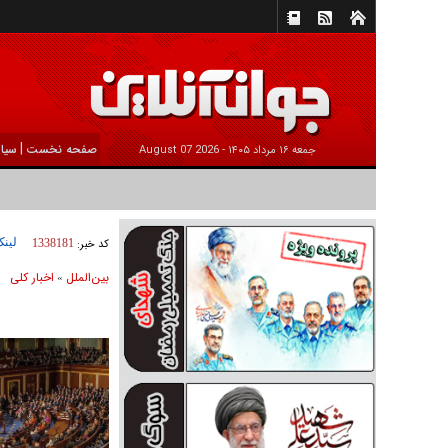
|
صفحه نخست
سیا
جمعه ۱۶ مرداد ۱۴۰۵ -
2026 August 07
لینک
کد خبر:
1338181
بين‌الملل
اخبار كلی
»