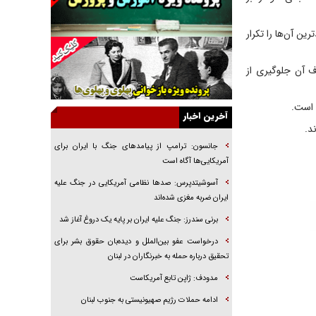
راهبرد غافلگیری با نسل جدید پهپاد‌ها
ن آن‌ها را تکرار
جنجال پزشکان تقلبی در صنعت زیبایی
یهودی‌ها در ادبیات داستانی اروپا؛ از شکسپیر تا
ف آن جلوگیری از
دیکنز
گفت‌وگو با خواهر یکی از شهدای جنگ رمضان/
 است.
خواهرم فرمانده جهادی و اهل خدمت بی‌منت بود
آخرین اخبار
د.
جزئیات شکنجه‌هایم فراتر از آن است که در بیان
بگنجد!
جانسون: ترامپ از پیامد‌های جنگ با ایران برای
آمریکایی‌ها آگاه است
گزارش «جوان» از قوانین سخت‌گیرانه ۶ قاره در
برابر یورش به پاسگاه‌های پلیس
آسوشیتدپرس: صد‌ها نظامی آمریکایی در جنگ علیه
ایران ضربه مغزی شده‌اند
تحلیل ابعاد پیام رهبر انقلاب به حزب‌الله/ مقاومت
نقشه راه آینده غرب آسیا
برنی سندرز: جنگ علیه ایران بر پایه یک دروغ آغاز شد
درخواست عفو بین‌الملل و دیده‌بان حقوق بشر برای
تحقیق درباره حمله به خبرنگاران در لبنان
مدودف: ژاپن تابع آمریکاست
ادامه حملات رژیم صهیونیستی به جنوب لبنان