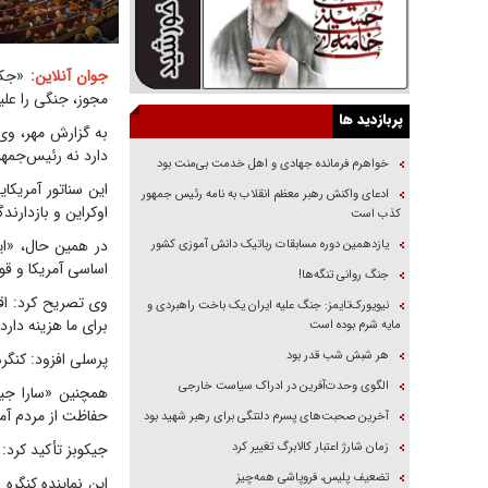
جوان آنلاین:
«جک ر
مجوز، جنگی را عل
پربازدید ها
به گزارش مهر، وی
دارد نه رئیس‌جمهو
خواهرم فرمانده جهادی و اهل خدمت بی‌منت بود
این سناتور آمریکا
ادعای واکنش رهبر معظم انقلاب به نامه رئیس جمهور
اوکراین و بازدارن
کذب است
در همین حال، «ایا
یازدهمین دوره مسابقات رباتیک دانش آموزی کشور
اساسی آمریکا و قوا
جنگ روانی تنگه‌ها!
وی تصریح کرد: اقد
نیویورک‌تایمز: جنگ علیه ایران یک باخت راهبردی و
برای ما هزینه دارد.
مایه شرم بوده است
هر شبش شب قدر بود
پرسلی افزود: کنگره
الگوی وحدت‌آفرین در ادراک سیاست خارجی
همچنین «سارا جیک
حفاظت از مردم آمر
آخرین صحبت‌های پسرم دلتنگی برای رهبر شهید بود
زمان شارژ اعتبار کالابرگ تغییر کرد
جیکوبز تأکید کرد:
تضعیف پلیس، فروپاشی همه‌چیز
این نماینده کنگره 