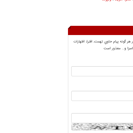
ر هر گونه پيام حاوي تهمت، افترا، اظهارات
سزا و... معذور است