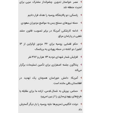
مصر خواستار تدوین چشم‌انداز مشترک عربی برای
امنیت منطقه شد
زلنسکی: دو پالایشگاه روسیه را هدف قرار دادیم
حمله نیرو‌های مسلح یمن به مواضع مزدوران سعودی
ادامه کارشکنی آمریکا در برابر تصویب قانون حشد
شعبی در پارلمان عراق
حکم قضایی روسیه برای ۳۶ مزدور اوکراین از ۱۳
کشور/ دو کشته در حمله پهپادی به بریانسک
افزایش شمار شهدای غزه به ۷۳ هزار و ۳۸۲ نفر
پنتاگون جلسه اضطراری برای تأمین تسلیحات برگزار
می‌کند
آمریکا: داعش خوراسان همچنان یک تهدید در
افغانستان باقی مانده است
حماس: یورش به شمال قدس، اراده ما برای مقابله با
طرح‌های یهودی‌سازی را از بین نمی‌برد
دولت انگلیس تحریم‌ها علیه روسیه را بار دیگر گسترش
داد