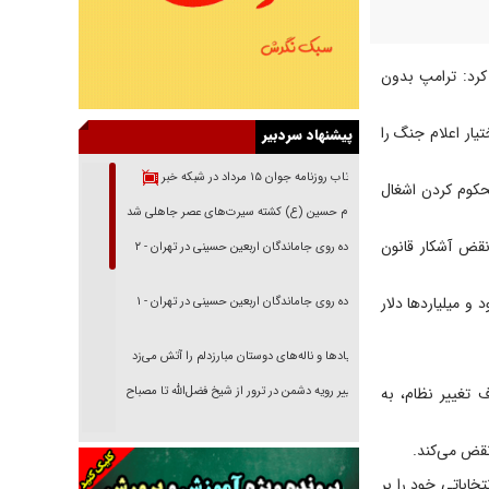
کرد: ترامپ بدون
ار اعلام جنگ را
پیشنهاد سردبیر
بازتاب روزنامه جوان ۱۵ مرداد در شبکه خبر
محکوم کردن اشغال
امام حسین (ع) کشته سیرت‌های عصر جاهلی شد
 نقض آشکار قانون
پیاده روی جاماندگان اربعین حسینی در تهران - ۲
و میلیاردها دلار
پیاده روی جاماندگان اربعین حسینی در تهران - ۱
فریاد‌ها و ناله‌های دوستان مبارزدلم را آتش می‌زد
 تغییر نظام، به
تغییر رویه دشمن در ترور از شیخ فضل‌الله تا مصباح
یزدی
خرید قسطی اولش خنده و آخرش گریه است!
نقض می‌کند.
فوتبال و آن «بالا»!
تخاباتی خود را بر