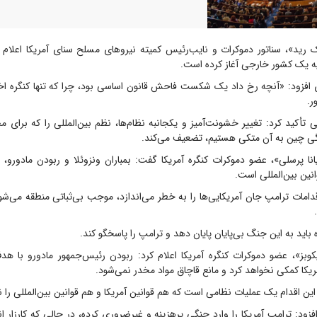
ید»، سناتور دموکرات و نایب‌رئیس کمیته نیروهای مسلح سنای آمریکا اعلام 
یه یک کشور خارجی آغاز کرده است.
 افزود: «آنچه رخ داد یک شکست فاحش قانون اساسی بود، چرا که تنها کنگره اختی
ر.
یی تأکید کرد: تغییر خشونت‌آمیز و یکجانبه نظام‌ها، نظم بین‌المللی را که برای 
دگی چین به آن متکی هستیم، تضعیف می‌کند.
نا پرسلی»، عضو دموکرات کنگره آمریکا گفت: بمباران ونزوئلا و ربودن مادورو،
نین بین‌المللی است.
امات ترامپ جان آمریکایی‌ها را به خطر می‌اندازد، موجب بی‌ثباتی منطقه می‌شود 
 باید به این جنگ بی‌پایان پایان دهد و ترامپ را پاسخگو کند.
وبز»، عضو دموکرات کنگره آمریکا اعلام کرد: ربودن رئیس‌جمهور مادورو با هدف
یکا کمکی نخواهد کرد و مانع قاچاق مواد مخدر نمی‌شود.
 این اقدام یک عملیات نظامی است که هم قوانین آمریکا و هم قوانین بین‌المللی را 
افزود: ترامپ آمریکا را وارد جنگی پرهزینه و غیرضروری کرده، در حالی که کارزار ان