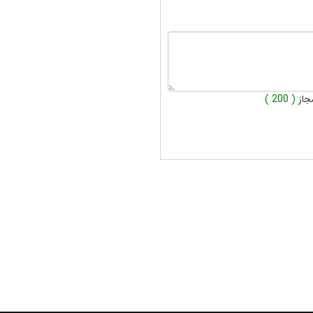
جاز
( 200 )