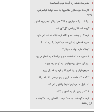
مقاومت نقشه راه آینده غرب آسیاست
کارخانه رؤیاسازی هالیوود به خط تولید فراموشی
رسید
بازگشت یک میلیون و ۹۷۴ هزار زائر اربعین به کشور
گزینه استقلال راهی گل گهر شد
فرهنگ با بخشنامه و نگاه قیم‌مآبانه اصلاح نمی‌شود
خرید قسطی اولش خنده و آخرش گریه است!
توطئه علیه دولت اسپانیا؟!
فلسطین مسئله نخست جهان اسلام به شمار می‌رود
بازیکن سابق پرسپولیس به آلومینیوم پیوست
خروج بازار اوراق امریکا از فرمان فدرال رزرو
تنگه ملک ماست | این‌بار بدون حتی نظر امریکا
اسرائیل طرح شرم‌الشیخ را قبول نمی‌کند
۲.۸ میلیون زائر به کشور بازگشتند
قیمت گوسفند زنده ۳۰ درصد کاهش یافت؛ گوشت
ارزان نشد