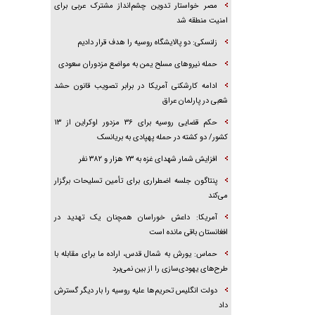
مصر خواستار تدوین چشم‌انداز مشترک عربی برای
امنیت منطقه شد
زلنسکی: دو پالایشگاه روسیه را هدف قرار دادیم
حمله نیرو‌های مسلح یمن به مواضع مزدوران سعودی
ادامه کارشکنی آمریکا در برابر تصویب قانون حشد
شعبی در پارلمان عراق
حکم قضایی روسیه برای ۳۶ مزدور اوکراین از ۱۳
کشور/ دو کشته در حمله پهپادی به بریانسک
افزایش شمار شهدای غزه به ۷۳ هزار و ۳۸۲ نفر
پنتاگون جلسه اضطراری برای تأمین تسلیحات برگزار
می‌کند
آمریکا: داعش خوراسان همچنان یک تهدید در
افغانستان باقی مانده است
حماس: یورش به شمال قدس، اراده ما برای مقابله با
طرح‌های یهودی‌سازی را از بین نمی‌برد
دولت انگلیس تحریم‌ها علیه روسیه را بار دیگر گسترش
داد