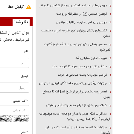
یهودی‌ها در ادبیات داستانی اروپا؛ از شکسپیر تا دیکنز
گزارش خطا
اربعین حسینی (ع) از منظر فقه و روایت
نظر شما
رایزنی وزیر امور خارجه ایتالیا با عراقچی
گفت‌وگوی تلفنی وزرای امور خارجه ایران و سلطنت
جوان آنلاين از انتشا
عمان
غير مرتبط ، فحش، نا
محسن رضایی: کریدور دومی در تنگه هرمز گشوده
نمی‌شود
نام
تنبیه متجاوز عملیاتی شد
دلتنگی نکرد و در مسیر جهاد تا شهادت ماند
ترامپ دوباره به پشت میانجی‌ها خزید
ایمیل
جزئیات برگزاری پیاده‌روی جاماندگان اربعین در تهران
تغییر رویه دشمن در ترور از شیخ فضل‌الله تا مصباح
یزدی
* کد امنیتی
کنوانسیون خزر، از ابهام حقوقی تا نگرانی امنیتی
مذاکرات تنگه هرمز با عمان دوجانبه است؛ موضوعات
ایران و آمریکا بعداً بررسی می‌شود
جزئیات شکنجه‌هایم فراتر از آن است که در بیان
* نظر
بگنجد!