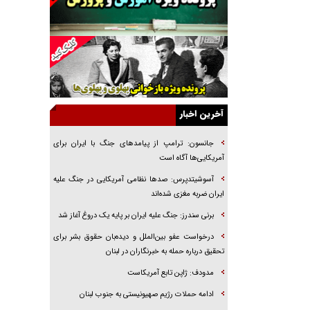
راهبرد غافلگیری با نسل جدید پهپاد‌ها
جنجال پزشکان تقلبی در صنعت زیبایی
یهودی‌ها در ادبیات داستانی اروپا؛ از شکسپیر تا
دیکنز
گفت‌وگو با خواهر یکی از شهدای جنگ رمضان/
خواهرم فرمانده جهادی و اهل خدمت بی‌منت بود
آخرین اخبار
جزئیات شکنجه‌هایم فراتر از آن است که در بیان
بگنجد!
جانسون: ترامپ از پیامد‌های جنگ با ایران برای
آمریکایی‌ها آگاه است
گزارش «جوان» از قوانین سخت‌گیرانه ۶ قاره در
برابر یورش به پاسگاه‌های پلیس
آسوشیتدپرس: صد‌ها نظامی آمریکایی در جنگ علیه
ایران ضربه مغزی شده‌اند
تحلیل ابعاد پیام رهبر انقلاب به حزب‌الله/ مقاومت
نقشه راه آینده غرب آسیا
برنی سندرز: جنگ علیه ایران بر پایه یک دروغ آغاز شد
درخواست عفو بین‌الملل و دیده‌بان حقوق بشر برای
تحقیق درباره حمله به خبرنگاران در لبنان
مدودف: ژاپن تابع آمریکاست
ادامه حملات رژیم صهیونیستی به جنوب لبنان