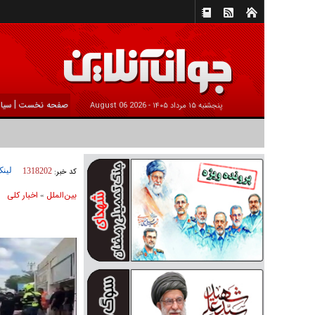
|
صفحه نخست
سیا
پنجشنبه ۱۵ مرداد ۱۴۰۵ -
2026 August 06
لینک
کد خبر:
1318202
بين‌الملل
اخبار كلی
»