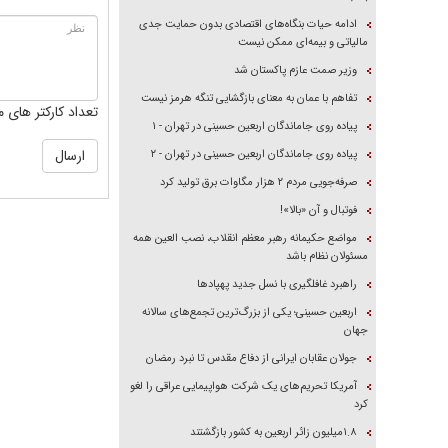
ادامه حیات بنگاه‌های اقتصادی بدون حمایت جدی
مالیاتی و بیمه‌ای ممکن نیست
وزیر صمت عازم پاکستان شد
تفاهم با عمان به معنای بازگشایی تنگه هرمز نیست
تعداد کارکتر های م
پیاده روی جاماندگان اربعین حسینی در تهران - ۱
پیاده روی جاماندگان اربعین حسینی در تهران - ۲
صرفه‌جویی مردم ۲ هزار مگاوات برق تولید کرد
فوتبال و آن «بالا»!
مواضع حکیمانه رهبر معظم انقلاب، نصب العین همه
مسئولان نظام باشد
راهبرد غافلگیری با نسل جدید پهپاد‌ها
اربعین حسینی؛ یکی از بزرگ‌ترین تجمع‌های سالانه
جهان
جولان عقابان ایرانی از دفاع مقدس تا نبرد رمضان
آمریکا تحریم‌های یک شرکت هواپیمایی عراقی را لغو
کرد
۱.۸میلیون زائر اربعین به کشور بازگشتند