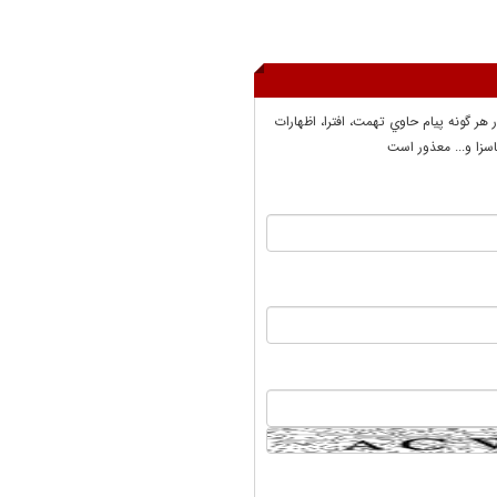
ر هر گونه پيام حاوي تهمت، افترا، اظهارات
سزا و... معذور است