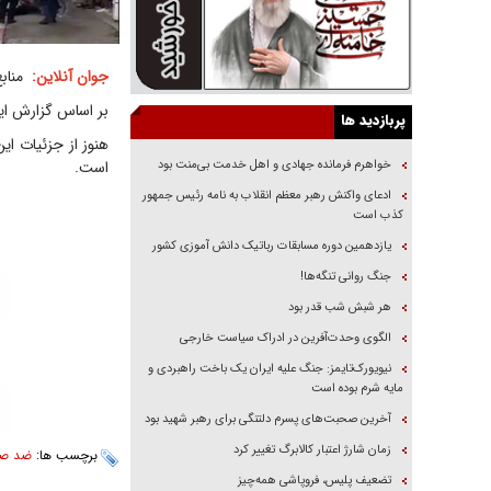
جوان آنلاین:
منابع
بر اساس گزارش این
پربازدید ها
هنوز از جزئیات ا
خواهرم فرمانده جهادی و اهل خدمت بی‌منت بود
است.
ادعای واکنش رهبر معظم انقلاب به نامه رئیس جمهور
کذب است
یازدهمین دوره مسابقات رباتیک دانش آموزی کشور
جنگ روانی تنگه‌ها!
هر شبش شب قدر بود
الگوی وحدت‌آفرین در ادراک سیاست خارجی
نیویورک‌تایمز: جنگ علیه ایران یک باخت راهبردی و
مایه شرم بوده است
آخرین صحبت‌های پسرم دلتنگی برای رهبر شهید بود
زمان شارژ اعتبار کالابرگ تغییر کرد
برچسب ها:
ضد صه
تضعیف پلیس، فروپاشی همه‌چیز