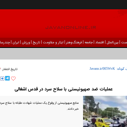
|
|
|
|
|
|
|
|
|
ست
بين‌الملل
اقتصاد
جامعه
فرهنگ‌و‌هنر
ایثار و مقاومت
تاریخ
ورزش
ايران
چندرسان
۲۶ شه
 کوتاه:
تاریخ انتشار:
عملیات ضد صهیونیستی با سلاح سرد در قدس اشغالی
منابع صهیونیستی از وقوع یک عملیات شهادت طلبانه با سلاح سر
خبر دادند.