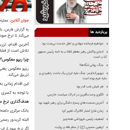
جوان آنلاین:
عملیات
با
به گزارش فارس،
پربازدید ها
می‌کند تا نرخ سود 
خواهرم فرمانده جهادی و اهل خدمت بی‌منت بود
تلاش است از فشار 
ادعای واکنش رهبر معظم انقلاب به نامه رئیس جمهور
کذب است
چرا ریپو معکوس؟
جنگ روانی تنگه‌ها!
ریپو معکوس یعنی 
نیویورک‌تایمز: جنگ علیه ایران یک باخت راهبردی و
تزریق می‌کند.
مایه شرم بوده است
این اقدام زمانی به
هر شبش شب قدر بود
با توجه به کسری تر
الگوی وحدت‌آفرین در ادراک سیاست خارجی
هدف‌گذاری نرخ سود ۲۴ د
آخرین صحبت‌های پسرم دلتنگی برای رهبر شهید بود
بانک مرکزی دامنه‌ای
زمان شارژ اعتبار کالابرگ تغییر کرد
البته کریدور رسمی نرخ بهره
تضعیف پلیس، فروپاشی همه‌چیز
اربعین حسینی (ع) از منظر فقه و روایت
اگر نرخ سود از ای