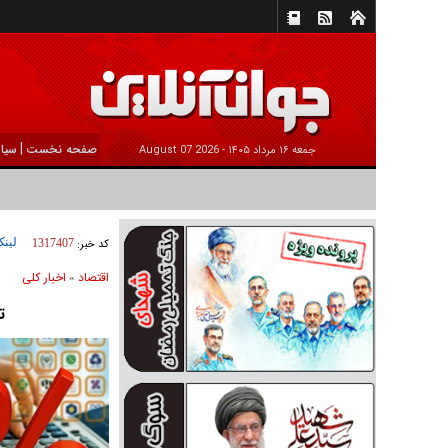
|
صفحه نخست
سیا
جمعه ۱۶ مرداد ۱۴۰۵ -
2026 August 07
لینک
کد خبر:
1317407
اقتصاد
اخبار کلی
»
تزریق ۷۵ 