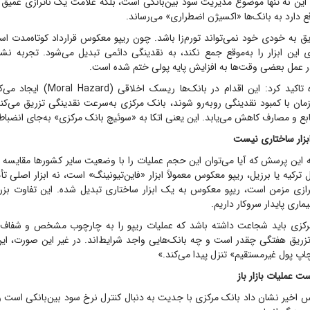
این نه تنها موضوع مدیریت سود بین‌بانکی است، بلکه علامت یک ناترازی عمیق د
ع دارد به بانک‌ها «اکسیژن اضطراری» می‌رساند.
یق به خودی خود نمی‌تواند تورم‌زا باشد. چون ریپو معکوس قرارداد کوتاه‌مدت است
زی این ابزار را به‌موقع جمع نکند، به نقدینگی دائمی تبدیل می‌شود. تجربه نش
 عمل بعضی وقت‌ها به افزایش پایه پولی ختم شده است.
این استاد دانشگاه تاکید کرد: این اقدام در ب
ان با کمبود نقدینگی روبه‌رو شوند، بانک مرکزی به‌سرعت نقدینگی تزریق می‌کند،
ع و مصارف کاهش می‌یابد. این یعنی اتکا به «سوئیچ بانک مرکزی» به‌جای انضباط
زار ساختاری نیست
 این پرسش که آیا می‌توان این حجم عملیات را با وضعیت سایر کشور‌ها مقایسه ک
 ترکیه یا برزیل، ریپو معکوس معمولاً ابزار «فاین‌تیونینگ» است، نه ابزار اصلی تأ
ترازی مزمن است، ریپو معکوس به یک ابزار ساختاری تبدیل شده. این تفاوت ب
ماری پایدار سروکار داریم.
رکزی باید شجاعت داشته باشد که عملیات ریپو را به چارچوب مشخص و شفاف م
زریق هفتگی چقدر است و چه بانک‌هایی واجد شرایط‌اند. در غیر این صورت، این 
پ پول غیرمستقیم» تنزل پیدا می‌کند.»
عملیات بازار باز
س اخیر نشان داد بانک مرکزی با جدیت به دنبال کنترل نرخ سود بین‌بانکی است 