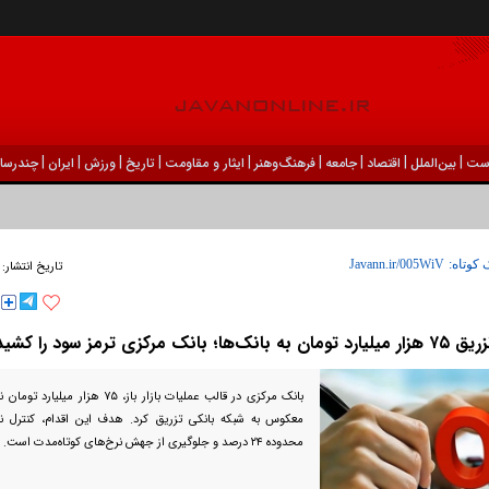
|
|
|
|
|
|
|
|
|
ست
بين‌الملل
اقتصاد
جامعه
فرهنگ‌و‌هنر
ایثار و مقاومت
تاریخ
ورزش
ايران
چندرسان
 کوتاه:
تاریخ انتشار:
هزار میلیارد تومان به بانک‌ها؛ بانک مرکزی ترمز سود را کشید
بانک مرکزی در قالب عملیات بازار باز، ۷۵ 
معکوس به شبکه بانکی تزریق کرد. هدف این اقدام، کنترل نر
محدوده ۲۴ درصد و جلوگیری از جهش نرخ‌های کوتاه‌مدت است.