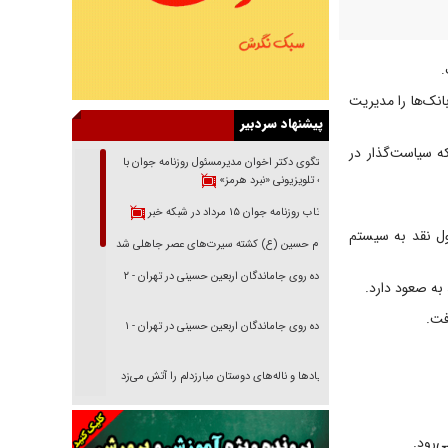
.
بانک‌ها را مدیریت
پیشنهاد سردبیر
هد که سیاست‌گذار در
گفتگوی دکتر اخوان مدیرمسئول روزنامه جوان با
برنامه تلویزیونی «نبرد هرمز»
بازتاب روزنامه جوان ۱۵ مرداد در شبکه خبر
ول نقد به سیستم
امام حسین (ع) کشته سیرت‌های عصر جاهلی شد
پیاده روی جاماندگان اربعین حسینی در تهران - ۲
 به صعود دارد.
فت.
پیاده روی جاماندگان اربعین حسینی در تهران - ۱
فریاد‌ها و ناله‌های دوستان مبارزدلم را آتش می‌زد
تغییر رویه دشمن در ترور از شیخ فضل‌الله تا مصباح
یزدی
‌رود.