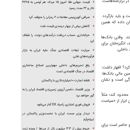
ر ترازنامه‌هاست.
قیمت جهانی طلا امروز ۱۵ مرداد؛ هر اونس به ۴۲۶۵
دلار و ۲۲ سنت رسید
 و باید بازگردد.
صرافی کوین‌بیس معاملات ۶ رمزارز را متوقف کرد
ان داده که همین
کاهش بیش از چهار درصدی قیمت نفت
خزانه‌داری حساب دریافت درآمد‌های دولت را شفاف
انک‌ها ریسک اخلاقی (Moral Hazard) ایجاد می‌کند. وقتی بانک‌ها
کرد
 انگیزه‌شان برای
 داخلی.
سرایت تبعات اقتصادی جنگ علیه ایران به بازار
فرآورده‌های نفتی
رفع تحریم‌های داخلی مهم‌ترین اصلاح ساختاری
رد؟ اظهار داشت:
اقتصاد در جنگ اقتصادی است
مین مالی بانک‌ها.
زرگی است و نشان
نقشه تجارت ۱۰میلیارددلاری با پاکستان
وزیر اقتصاد: دشمن آرزوی زمین‌زدن اقتصاد ایران را به
حدود کند؛ مثلاً
گور خواهد برد
ابزار از «سیاست
فروش فوری اعتباری زامیاد EX آغاز می‌شود
دیدار وزیر صمت ایران با نخست‌وزیر پاکستان در
اسلام‌آباد
و حاضر است برای
خروج بیش از ۳.۳ میلیون زائر از مرز‌ها / وعده تردد