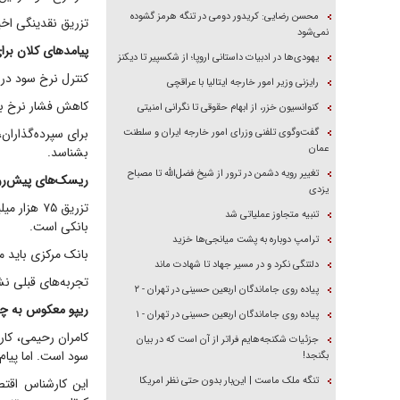
محسن رضایی: کریدور دومی در تنگه هرمز گشوده
تزریق نقدینگی اخیر عمل
نمی‌شود
پیامد‌های کلان برای
یهودی‌ها در ادبیات داستانی اروپا؛ از شکسپیر تا دیکنز
کنترل نرخ سود در ۲۴٪ سیگنال مهمی برای بازار بدهی و سهام است
رایزنی وزیر امور خارجه ایتالیا با عراقچی
کاهش فشار نرخ بین
کنوانسیون خزر، از ابهام حقوقی تا نگرانی امنیتی
برای سپرده‌گذارا
گفت‌وگوی تلفنی وزرای امور خارجه ایران و سلطنت
عمان
بشناسد.
تغییر رویه دشمن در ترور از شیخ فضل‌الله تا مصباح
ریسک‌های پیش‌رو
یزدی
تزریق ۷۵ ه
تنبیه متجاوز عملیاتی شد
بانکی است.
ترامپ دوباره به پشت میانجی‌ها خزید
بانک مرکزی باید می
دلتنگی نکرد و در مسیر جهاد تا شهادت ماند
تجربه‌های قبلی نش
پیاده روی جاماندگان اربعین حسینی در تهران - ۲
ریپو معکوس به چا
پیاده روی جاماندگان اربعین حسینی در تهران - ۱
جزئیات شکنجه‌هایم فراتر از آن است که در بیان
سود است. اما پیام 
بگنجد!
تنگه ملک ماست | این‌بار بدون حتی نظر امریکا
این کارشناس اقتص