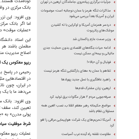
کوتاه‌مدت هستند. 
جزئیات برگزاری پیاده‌روی جاماندگان اربعین در تهران
بانک مرکزی در واق
مذاکرات تنگه هرمز با عمان دوجانبه است؛ موضوعات
ایران و آمریکا بعداً بررسی می‌شود
وی افزود: این تزر
اما اگر بانک مرک
دردسر همزمان آمریکا و اوکراین با ته کشیدن
«عملیات موقت» در
موشک‌های پاتریوت
وزیر صمت عازم پاکستان شد
مطمئن باشند هر زم
ادامه حیات بنگاه‌های اقتصادی بدون حمایت جدی
اصلاح مدیریت مناب
مالیاتی و بیمه‌ای ممکن نیست
ریپو معکوس یک اب
فوتبال و آن «بالا»!
تفاهم با عمان به معنای بازگشایی تنگه هرمز نیست
رحیمی در پاسخ به
در اقتصاد‌هایی مثل
راهبرد غافلگیری با نسل جدید پهپاد‌ها
در ایران، چون نا
اربعین؛ زبان مشترک قدم‌ها
می‌دهد ما با یک بی
صرفه‌جویی مردم ۲ هزار مگاوات برق تولید کرد
وی افزود: بانک م
مواضع حکیمانه رهبر معظم انقلاب، نصب العین همه
تعیین کند، سقف ت
مسئولان نظام باشد
پولی مدرن» به «چا
آمریکا تحریم‌های یک شرکت هواپیمایی عراقی را لغو
شرط موفقیت سیاست 
کرد
عملیات ریپو معکو
مقاومت نقشه راه آینده غرب آسیاست