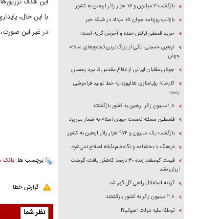
این هدف تزریق‌ها
بازگشت ۳ میلیون و ۱۷ هزار زائر اربعین به کشور
با این حال، پایدا
بازتاب روزنامه جوان ۱۵ مرداد در شبکه خبر
در غیر این صورت، 
خرید قسطی اولش خنده و آخرش گریه است!
اربعین حسینی؛ یکی از بزرگ‌ترین تجمع‌های سالانه
جهان
جولان عقابان ایرانی از دفاع مقدس تا نبرد رمضان
کارخانه رؤیاسازی هالیوود به خط تولید فراموشی
رسید
۱.۸میلیون زائر اربعین به کشور بازگشتند
فلسطین مسئله نخست جهان اسلام به شمار می‌رود
بازگشت یک میلیون و ۹۷۴ هزار زائر اربعین به کشور
فرهنگ با بخشنامه و نگاه قیم‌مآبانه اصلاح نمی‌شود
برچسب ها:
بانک م
قیمت گوسفند زنده ۳۰ درصد کاهش یافت؛ گوشت
ارزان نشد
گزینه استقلال راهی گل گهر شد
گزارش خطا
۲.۸ میلیون زائر به کشور بازگشتند
توطئه علیه دولت اسپانیا؟!
نظر شما