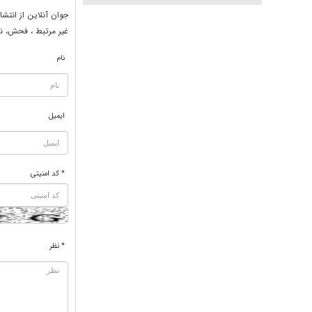
جوان آنلاين از انتشا
غير مرتبط ، فحش، نا
نام
ایمیل
* کد امنیتی
* نظر