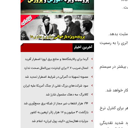
خرید قسطی اولش خنده و آخرش گریه است!
فوتبال و آن «بالا»!
راهبرد غافلگیری با نسل جدید پهپاد‌ها
جنجال پزشکان تقلبی در صنعت زیبایی
 مثبت بدهد.
یهودی‌ها در ادبیات داستانی اروپا؛ از شکسپیر تا
تری را به رسمیت
دیکنز
آخرین اخبار
گفت‌وگو با خواهر یکی از شهدای جنگ رمضان/
خواهرم فرمانده جهادی و اهل خدمت بی‌منت بود
گرما برای پالایشگاه‌ها و منابع برق اروپا اضطرار آفرید
نگی بیشتر در سیستم
جزئیات شکنجه‌هایم فراتر از آن است که در بیان
اعمال ضریب ۲.۷ برای اینترنت بین‌الملل صحت ندارد
بگنجد!
مصوبه تسهیلات گمرکی در شرایط اضطرار تمدید شد
گزارش «جوان» از قوانین سخت‌گیرانه ۶ قاره در
سود شرکت‌های بزرگ نفتی از جنگ آمریکا علیه ایران
برابر یورش به پاسگاه‌های پلیس
کار خواهد شد.
کالابرگ سه دهک مشمول شارژ شد
۱۹۴ هزار انشعاب غیر مجاز از شبکه برق جمع‌آوری شد
عکوس، در ظاهر برای کنترل نرخ
بازگشت ۳ میلیون و ۱۷ هزار زائر اربعین به کشور
جزئیات فعال‌سازی «کیف پول ایران» اعلام شد
ود شدید نقدینگی