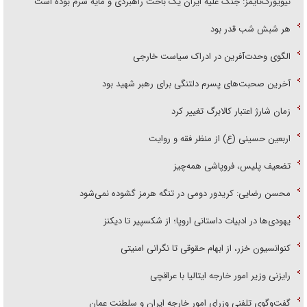
نیویورک‌تایمز: جنگ علیه ایران یک باخت راهبردی و مایه شرم بوده است
هر شبش شب قدر بود
الگوی وحدت‌آفرین در ادراک سیاست خارجی
آخرین صحبت‌های پسرم دلتنگی برای رهبر شهید بود
زمان شارژ اعتبار کالابرگ تغییر کرد
اربعین حسینی (ع) از منظر فقه و روایت
تضعیف پلیس، فروپاشی همه‌چیز
محسن رضایی: کریدور دومی در تنگه هرمز گشوده نمی‌شود
یهودی‌ها در ادبیات داستانی اروپا؛ از شکسپیر تا دیکنز
کنوانسیون خزر، از ابهام حقوقی تا نگرانی امنیتی
رایزنی وزیر امور خارجه ایتالیا با عراقچی
گفت‌وگوی تلفنی وزرای امور خارجه ایران و سلطنت عمان