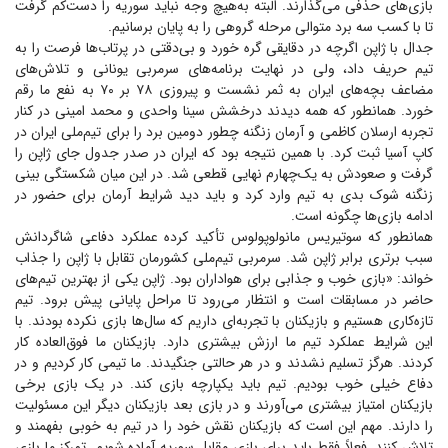
بازی‌های حذفی می‌گذارند. البته به‌هیچ وجه نباید سوریه را دست‌کم گرفت
تا با کسب سه برد متوالی مرحله گروهی را به پایان برسانیم.
جدال با ژاپن اگرچه در دقایقی گره خورد و بی‌دقتی در پرتاب‌ها فرصت را به
تیم حریف داد، ولی در نهایت برنامه‌های سرمربی یونانی و تلاش‌های
مضاعف بچه‌های ایران به ثمر نشست و پیروزی ۷۸ بر ۷۰ به نفع ما رقم
خورد. همانطور که همه دیدند درخشش سینا واحدی و محمد امینی در کنار
تجربه ارسلان کاظمی و آرمان زنگنه چطور دومین برد را برای تیم‌ملی ایران در
کاپ آسیا ثبت کرد. با همین نتیجه بود که ایران در صدر جدول جای ژاپن را
گرفت و صعودش به یک‌چهارم نهایی قطعی شد. در این میان شکستگی بینی
زنگنه شوک بدی به تیم وارد کرد و باید دید شرایط آرمان برای حضور در
ادامه بازی‌ها چگونه است.
همانطور که سوتیریس مانولوپولوس تأکید کرده عملکرد دفاعی شاگردانش
سبب برتری برابر ژاپن شد. سرمربی تیم‌ملی کشورمان تقابل با ژاپن را جذاب
خواند: «بازی خوب و جذابی برای هواداران بود. ژاپن یکی از بهترین تیم‌های
حاضر در مسابقات است و انتظار می‌رود تا مراحل پایانی پیش برود. تیم
تازه‌کاری هستیم و بازیکنان با تجربه‌ای داریم که سال‌ها بازی نکرده بودند. با
این شرایط عملکرد تیم ما ارزش بیشتری دارد. بازیکنان ما فوق‌العاده کار
کردند. هرگز تسلیم نشدند و در هر حالتی جنگیدند. ما تیمی کار کردیم و در
دفاع خیلی خوب بودیم. تیم باید یکپارچه بازی کند. در یک بازی برخی
بازیکنان امتیاز بیشتری می‌آورند و در بازی بعد بازیکنان دیگر این مسئولیت
را دارند. مهم این است که بازیکنان نقش خود را در تیم به خوبی بفهمند و
تلاش کنند. فعلاً فقط باید برای بازی مقابل سوریه آماده شویم. تمرکز ما بازی