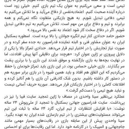
تیمی است و سعی می‌کنیم به عنوان یک تیم بازی کنیم. خیلی زود است
درباره آینده صحبت کنیم. اعتمادبه‌نفس از دفاع می‌آید و ما تلاش می‌کنیم به
تیمی دفاعی تبدیل شویم. به هیچ بازیکنی متفاوت نگاه نمی‌کنم و همه
برابرند و تیم و دفاع برای من مهم است. تلاش می‌کنیم به تیم دفاعی تبدیل
شویم. اگر در دفاع سخت کار شود اعتماد به نفس بالا می‌رود.»
حضور حامد حدادی کنار تیم انگیزه جوانان را بالا برده است. اسطوره بسکتبال
ایران به عنوان مشاور فنی و البته نماینده فدراسیون به جده سفر کرده و در
صورت نیاز تجاربش را در اختیار تیم قرار می‌دهد. حدادی تمرکز بالا را یکی از
دلایل پیروزی بر ژاپن عنوان کرد: «هرچند برای دقایقی آنها پیش افتادند، اما
در نهایت بچه‌ها به بازی بازگشته و موفق شدند این بازی را با برتری پشت
سر بگذارند. بازی خیلی حساس بود، در این بازی باید تمرکز خودمان را حفظ
می‌کردیم که این اتفاق هم افتاد و باید همین شیوه را در بازی برابر سوریه هم
در دستور کار داشته باشیم. بدون شک کادرفنی آن بازی را هم آنالیز کرده و
اطلاعات کاملی را در اختیار بازیکنان قرار می‌دهد. سوریه حریف آسانی نیست
و نباید هیچ تیمی را دست‌کم گرفت.»
عملکرد بی‌نظیر سینا واحدی در مصاف با ژاپن تمجید سایت فیبا را نیز در
پی‌داشت. سایت فدراسیون جهانی بسکتبال با تمجید از ملی‌پوش ۲۴ ساله
نوشت: «با افزایش انتظارات از تیم ایران، گارد ۲۴ ساله با ثبات این تیم
می‌تواند مسئولیت‌های بیشتری را در تیم بازسازی شده ایران به عهده بگیرد.
سینا واحدی پیش از این سابقه بازی در رقابت‌های بسیار مهمی مانند
جام‌جهانی و المپیک را در کارنامه خود دارد. اما این رقابت‌ها برای او احساس