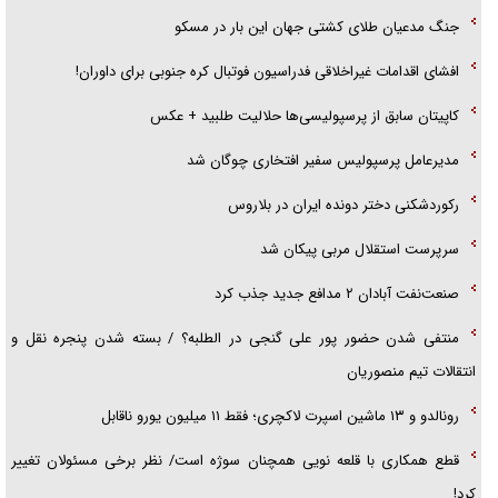
اهل خدمت بی‌منت بود
جنگ مدعیان طلای کشتی جهان این بار در مسکو
جزئیات شکنجه‌هایم فراتر از آن است که در بیان بگنجد!
افشای اقدامات غیراخلاقی فدراسیون فوتبال کره جنوبی برای داوران!
گزارش «جوان» از قوانین سخت‌گیرانه ۶ قاره در برابر یورش به پاسگاه‌های
کاپیتان سابق از پرسپولیسی‌ها حلالیت طلبید + عکس
پلیس
مدیرعامل پرسپولیس سفیر افتخاری چوگان شد
رکوردشکنی دختر دونده ایران در بلاروس
سرپرست استقلال مربی پیکان شد
صنعت‌نفت آبادان ۲ مدافع جدید جذب کرد
منتفی شدن حضور پور علی گنجی در الطلبه؟ / بسته شدن پنجره نقل و
انتقالات تیم منصوریان
رونالدو و ۱۳ ماشین اسپرت لاکچری؛ فقط ۱۱ میلیون یورو ناقابل
قطع همکاری با قلعه نویی همچنان سوژه است/ نظر برخی مسئولان تغییر
کرد!