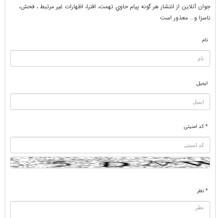
جوان آنلاين از انتشار هر گونه پيام حاوي تهمت، افترا، اظهارات غير مرتبط ، فحش،
ناسزا و... معذور است
نام
ایمیل
* کد امنیتی
* نظر