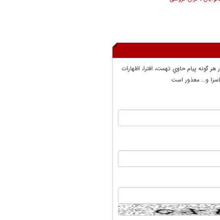
ر هر گونه پيام حاوي تهمت، افترا، اظهارات
سزا و... معذور است