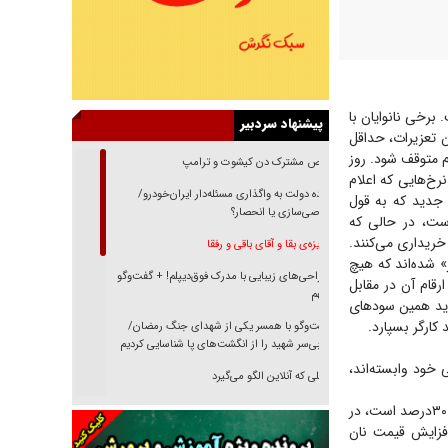
برخی نانوایان با
پیشنهاد سردبیر
ن تعزیرات، حداقل
 نظارت‌های مداوم متوقف شود. روز
رقص مشترک دن کیشوت و ترامپ
نرخ‌هایی که اعلام
دنده دولت به واگذاری مسئله‌دار ایران‌خودرو/
خ جدید که به قول
خصوصی‌سازی یا انحصار؟
 رشد قیمت مواجه شده، قیمت مصوب ۷‌هزارو ۶۰۰ تومان است، در حالی که
ک ساده را ۱۰ تا ۱۵‌هزار تومان و سنگک کنجدی را ۲۰ تا ۲۵ تومان خریداری می‌کنند.
غریزه‌ی بقا و آقای باقی و رفقا
» شده‌اند که هیچ
جراحی‌های زیبایی با مدرک فوق‌دیپلم! + گفت‌وگو
رقام آن در مقابل
با متهم
ید همین سود‌های
 کارگر بسپارد.
گفت‌وگو با همسر یکی از شهدای جنگ رمضان/
پیکر بی‌سر شهید را از انگشت‌های پا شناسایی کردیم
خود وابسته‌اند،
نسلی که آنلاین الگو می‌گیرد
مطابق داده‌های آماری، در دهک‌های پایین درآمدی، سهم نان و غلات از کل هزینه‌های غذایی بیش از ۳۰‌درصد است، در
گفت‌وگو با آیت‌الله جاودان/ جفای مخالفان مکانت
معنوی رهبر شهید را ارتقا می‌داد
افزایش قیمت نان