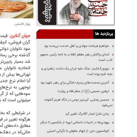
بهناز قاسمی
پربازدید ها
جوان آنلاین:
قیمت 
گران فروشی، کم‌فر
خواهرم فرمانده جهادی و اهل خدمت بی‌منت بود
گذشته برخی رسانه‌ه
ادعای واکنش رهبر معظم انقلاب به نامه رئیس جمهور
کذب است
شد بسیار پایین‌تر
نیویورک‌تایمز: جنگ علیه ایران یک باخت راهبردی و
مایه شرم بوده است
آیا اعلام نرخ جدی
آخرین صحبت‌های پسرم دلتنگی برای رهبر شهید بود
توجهی به نرخ‌های 
اربعین حسینی (ع) از منظر فقه و روایت
سود‌هایی که از گ
میلیونی است که با
محسن رضایی: کریدور دومی در تنگه هرمز گشوده
نمی‌شود
در شرایطی که بخش
زمان شارژ اعتبار کالابرگ تغییر کرد
هرگونه تغییر در ق
یهودی‌ها در ادبیات داستانی اروپا؛ از شکسپیر تا دیکنز
کنوانسیون خزر، از ابهام حقوقی تا نگرانی امنیتی
حالی‌که در دهک‌ه