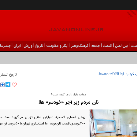
|
|
|
|
|
|
|
|
|
ست
بين‌الملل
اقتصاد
جامعه
فرهنگ‌و‌هنر
ایثار و مقاومت
تاریخ
ورزش
ايران
چندرسان
 کوتاه:
تاریخ انتشار:
دولت بازار را رها کرده است؟
نان مردم زیر آجر «خودسر» ها!
برخی اعضای اتحادیه نانوایان سنتی تهران می‌گویند عدد مدن
۲۰۰‌درصدی قیمت نان بوده، اما استانداری تهران با ۵۰‌درصد آن موافقت کرده است