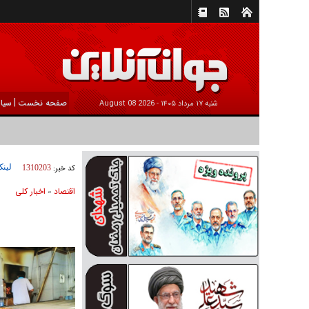
|
صفحه نخست
سیا
شنبه ۱۷ مرداد ۱۴۰۵ -
2026 August 08
لینک
کد خبر:
1310203
اقتصاد
اخبار کلی
»