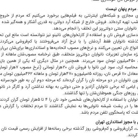
د مردم پنهان نیست
 مجازی و شبکه‌های اینترنتی به فیلم‌هایی برخورد می‌کنیم که مردم از خروج 
ه شب تهیه کرده‌اند. فروش خارج از شبکه آرد دولتی به قدری آشکار و همه‌گیر شده
نانوایان سنتی دولتی‌پز این تخلف را انجام می‌دهد.
‌سازی فروش نان و استفاده از کارتخوان‌های نانینو نیز نتوانسته است مانع این 
گذشته نانوایان فقط آردشان را با نرخ آزاد می‌فروختند یا کم‌فروشی می‌کردند
انواع نان تعیین می‌کنند و نرخ‌های مصوب اتحادیه‌ها و استانداری‌ها برای‌شان بی
ژه سازمان تعزیرات نانوایان دولتی‌پز متخلف، طبق نرخنامه مصوب‌شان ماهانه از
گران‌فروشی حدود ۴۵۰‌میلیون تومان سود می‌برند. همچنین در مثال دیگری که یکی از همین
نانوایی سنگکی را محاسبه کرد، سود این
نه ۴۶۲‌میلیون تومان می‌شود.
نون نانوایان در دو مرحله نان را گران کرده‌اند که مرحله دوم آن به طور خودسرانه
یامی که برخی نانوایان آزادپز و حتی دولتی به بهانه نداشتن آرد و کارگر در نانو
 روز‌های جنگی هموطنان‌شان را تنها گذاشتند.
در ایام پساجنگ نانوایان با استفاده از کارتخوان‌های شخصی خود نا
ه‌ها را در پشت شیشه نانوایی‌ها به نمایش گذاشتند تا مردم تخلفات را گزارش د
شت که پاسخگوی تلفن مردم باشد.
ا مجوز استانداری تهران
، گران‌فروشی و کم‌فروشی روز گذشته برخی رسانه‌ها از افزایش رسمی قیمت نان 
کردند.