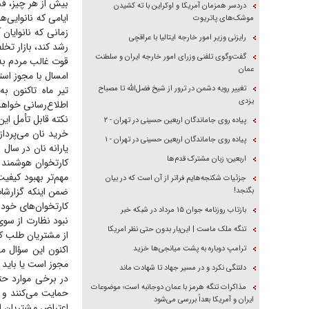
بیش از هر چیز، فش
دردسر همزمان آمریکا و اوکراین با ته کشیدن
ایامی که نانوایی‌ه
موشک‌های پاتریوت
زمانی که نانوایان 
رایزنی وزیر امور خارجه ایتالیا با عراقچی
رشد کند، بازار تخل
گفت‌وگوی تلفنی وزرای امور خارجه ایران و سلطنت
قوت غالب مردم به 
عمان
امسال با مجوز است
تغییر رویه دشمن در ترور از شیخ فضل‌الله تا مصباح
تیر ماه تاکنون ب
یزدی
اطلاع‌رسانی خواهد
نکته قابل تأمل ای
پیاده روی جاماندگان اربعین حسینی در تهران - ۲
خرید نان می‌پردا
پیاده روی جاماندگان اربعین حسینی در تهران - ۱
اربعین؛ زبان مشترک قدم‌ها
کارتخوان هوشمند د
مهم‌تر بهبود کیفیت
جزئیات شکنجه‌هایم فراتر از آن است که در بیان
بگنجد!
کارتخوان‌های خودش
بازتاب روزنامه جوان ۱۵ مرداد در شبکه خبر
نبود نظارت از سوی
تنگه ملک ماست | این‌بار بدون حتی نظر امریکا
از مشتریان طلب ک
اکنون این سؤال مط
ترامپ دوباره به پشت میانجی‌ها خزید
مجوز است یا باید 
دلتنگی نکرد و در مسیر جهاد تا شهادت ماند
در برخی موارد حتی
مذاکرات تنگه هرمز با عمان دوجانبه است؛ موضوعات
حمایت می‌کنند و 
ایران و آمریکا بعداً بررسی می‌شود
اعتراض مشتریان ا