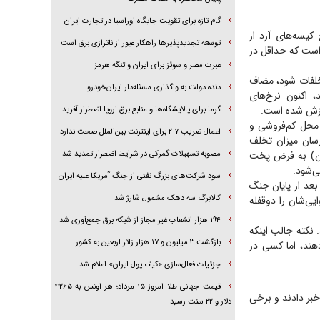
گام تازه برای تقویت جایگاه اوراسیا در تجارت ایران
کیسه‌های آرد از
توسعه تجدیدپذیر‌ها راهکار عبور از ناترازی برق است
 است که حداقل در
عبرت مصر و سوئز برای ایران و تنگه هرمز
تخلفات شود، مضاف
دنده دولت به واگذاری مسئله‌دار ایران‌خودرو
، اکنون نرخ‌های
‌ارزش شده است.
گرما برای پالایشگاه‌ها و منابع برق اروپا اضطرار آفرید
 محل کم‌فروشی و
اعمال ضریب ۲.۷ برای اینترنت بین‌الملل صحت ندارد
 بازرسان میزان تخلف
 نانوا با فروش نان ۲۰‌هزار تومانی (نرخ مصوب ۷‌هزار تومان) به فرض پخت
مصوبه تسهیلات گمرکی در شرایط اضطرار تمدید شد
سود شرکت‌های بزرگ نفتی از جنگ آمریکا علیه ایران
 بعد از پایان جنگ
کالابرگ سه دهک مشمول شارژ شد
ایی‌شان را دوقفله
۱۹۴ هزار انشعاب غیر مجاز از شبکه برق جمع‌آوری شد
ن را ۴ تا ۵‌هزار تومان گران کردند. نکته جالب اینکه
بازگشت ۳ میلیون و ۱۷ هزار زائر اربعین به کشور
هند، اما کسی در
جزئیات فعال‌سازی «کیف پول ایران» اعلام شد
قیمت جهانی طلا امروز ۱۵ مرداد؛ هر اونس به ۴۲۶۵
خبر دادند و برخی
دلار و ۲۲ سنت رسید