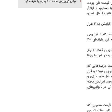
صرافی کوین‌بیس معاملات ۶ رمزارز را متوقف کرد
نتی تهران عنوان می‌کنند که عدد مدنظر نانوایان افزایش ۲۰۰‌درصدی قیمت نان بوده،
با تسنیم، از ابلاغ
انینو اعمال شد و
بر این اساس، قیمت نان بربری ساده با ۳۱‌درصد افزایش به ۴ هزارو ۶۰۰ تومان، تافتون با ۵۲‌درصد افزایش به ۲ هزار
ایش یافت، قیمت هر واحد کنجد نیز روی
دستگاه‌های کارتخوان ۲‌هزار تومان اعمال می‌شود. وی درباره وضعیت قیمت آرد افزود: هر کیسه آرد یارانه‌ای ۴۰
 تهران گفت: «نرخ
رصد رشد می‌داشت، به‌گونه‌ای که در مراکز استان‌ها این افزایش ۵۲‌درصد و در شهرستان‌ها
ست درصد‌هایی که
یان نبوده و قرار
حامل‌های انرژی و
ی روزمره این صنف، دستمزد کارگران نیز روند افزایشی داشته، ضمن اینکه بیمه کارگران ۳۰۰‌درصد افزایش یافته
ن در نانوایی‌های
که قیمت مصوبی که
ع نان سنتی تعیین