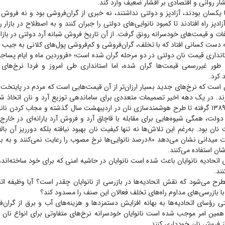
ار روانی و اقتصادی بر اقشار ضعیف وارد کند.
ا یکسان بودند، آزادپز و دولتی نداشتند، نه خبری از گران‌فروشی بود و نه فروش آ
آزادپز راه افتادند تا کمبود نانوایی‌های دولتی را جبران کنند و به اصطلاح در بازار 
فات و قیمت‌های خودسرانه رونق گرفت. از آن تاریخ فروش شبانه آرد دولتی در بازار
دست کسانی افتاد که با تخلف، گران‌فروشی و کم‌فروشی پول‌های کلانی به جیب م
انداری قیمت نان دولتی در دو مرحله گران شده است؛ «فروردین ماه و ایام پساجنگ
ه طور غیررسمی قیمت‌ها گران شده، اما استانداری طی امروز و فردا نرخ‌های
 کرد.
ن است که نرخ‌های جدید بسیار ارزان‌تر از آن قیمت‌هایی است که مردم در پایتخت
زند. در یک دهه اخیر تصمیمات متعددی برای ساماندهی توزیع آرد و نان اتخاذ 
یارانه نان در سال ۱۳۸۹ گرفته تا طرح هوشمند‌سازی نان در اردیبهشت سال گذشته و مجاب کردن نا
ولت، همگی شیوه‌هایی برای مقابله با قاچاق آرد و فروش آرد یارانه‌ای در خارج 
 نان بود. به‌رغم این تلاش‌ها نه تنها کیفیت نان بهبود نیافته بلکه دورریز آن با
ضمن اینکه گزارشات میدانی نشان می‌دهد ۸۰‌درصد نانوایی‌ها نرخ مصوب را رعایت نمی‌کن
ان استفاده می‌کنند.
 اتحادیه نانوایان باعث شده است نانوایان در حاشیه امنی که برای خود ساخته‌اند،
نند.
رح می‌شود که نقش اتحادیه‌ها در بازرسی از نانوایان چقدر است؟ آیا وظیفه ات
با بازرسی‌های مداوم راه‌های تخلف فعالان این صنف را مسدود کند؟
 رؤسای اتحادیه‌ها به بهانه افزایش دستمزد‌ها و هزینه‌های آب و برق از گران‌فر
همین امر موجب شده است نانوایان خودسرانه نرخ‌های متفاوتی برای انواع نان 
ز فروش نان خودداری کنند.