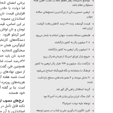
مواضع حکیمانه رهبر معظم انقلاب، نصب العین همه
مسئولان نظام باشد
اما
اربعین حسینی؛ یکی از بزرگ‌ترین تجمع‌های سالانه
افزایش قیمت نان د
جهان
استانداری مصوبه ا
قیمت گوسفند زنده ۳۰ درصد کاهش یافت؛ گوشت
ارزان نشد
تومان و نان لواش با ۳۹‌درصد افزایش به هزارو ۲۵۰ توما
فلسطین مسئله نخست جهان اسلام به شمار می‌رود
۲.۸ میلیون زائر به کشور بازگشتند
کیلوگرمی همان حدود ۵۵ تا ۵۶‌هزار تومان عر
۱.۸میلیون زائر اربعین به کشور بازگشتند
سخنگوی اتحادیه نا
خروج بازار اوراق امریکا از فرمان فدرال رزرو
۴۲‌درصد است، اما در تهران این رقم کمتر است.»
بازگشت یک میلیون و ۹۷۴ هزار زائر اربعین به کشور
همچنین طی گفت‌و‌
فرهنگ با بخشنامه و نگاه قیم‌مآبانه اصلاح نمی‌شود
از سوی نهاد‌های ر
است شنبه هفته آین
۲۱ عامل موساد و ۴ عضو باند‌های مسلح بازداشت
شدند
است. بنا بر گفته 
گزینه استقلال راهی گل گهر شد
خود هستند.
آغاز جنگ ایران برای پایان قدرت آمریکا بود
نرخ‌های مصوب ارزا
توطئه علیه دولت اسپانیا؟!
نکته قابل تأمل در
البرز، الگوی تاب‌آوری ملی و شتاب در مسیر توسعه
استانداری با آن م