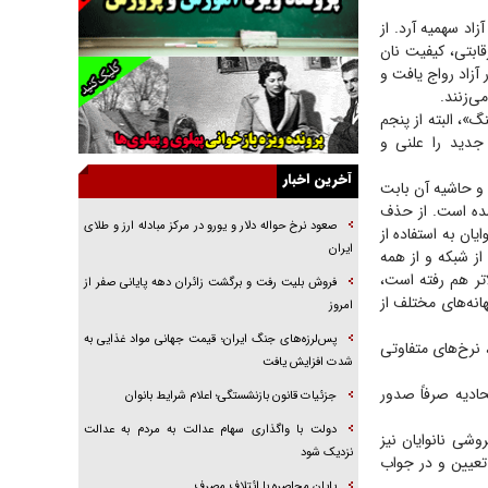
راننده مست به قانون می‌خندد
زاد سهمیه آرد. از
همه آقای دوربینی شده‌ایم!
رقابتی، کیفیت نان
 آزاد رواج یافت و
قصه ناتمام سرویس مدارس
ی‌زنند.
آیا مقاومت فلسطین خلع‌سلاح می‌شود؟
»، البته از پنجم
 جدید را علنی و
الگوی وحدت‌آفرین در ادراک سیاست خارجی
آخرین اخبار
 و حاشیه آن بابت
گفتگوی دکتر اخوان مدیرمسئول روزنامه جوان با
برنامه تلویزیونی «نبرد هرمز»
شده است. از حذف
صعود نرخ حواله دلار و یورو در مرکز مبادله ارز و طلای
نوایان به استفاده از
امام حسین (ع) کشته سیرت‌های عصر جاهلی شد
ایران
از شبکه و از همه
فریاد‌ها و ناله‌های دوستان مبارزدلم را آتش می‌زد
لاتر هم رفته است،
فروش بلیت رفت و برگشت زائران دهه پایانی صفر از
ند و به بهانه‌های مختلف از
امروز
پس‌لرزه‌های جنگ ایران؛ قیمت جهانی مواد غذایی به
 نرخ‌های متفاوتی
شدت افزایش یافت
حادیه صرفاً صدور
جزئیات قانون بازنشستگی؛ اعلام شرایط بانوان
دولت با واگذاری سهام عدالت به مردم به عدالت
وشی نانوایان نیز
نزدیک شود
تعیین و در جواب
پایان محاصره با ائتلاف مصرف