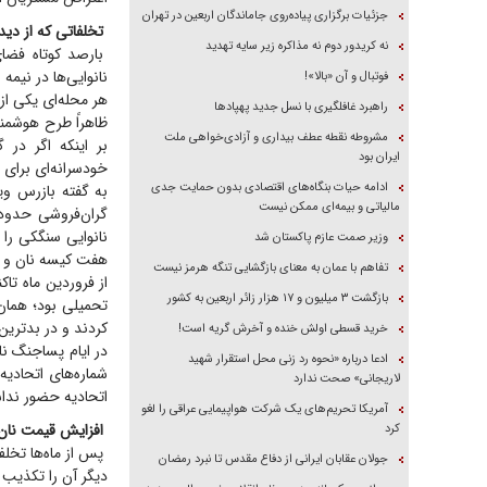
جزئیات برگزاری پیاده‌روی جاماندگان اربعین در تهران
تخلفاتی که از دی
نه کریدور دوم نه مذاکره زیر سایه تهدید
بارصد کوتاه فضای
نانوایی‌ها در نیم
فوتبال و آن «بالا»!
هر محله‌ای یکی از 
راهبرد غافلگیری با نسل جدید پهپاد‌ها
ظاهراً طرح هوشمند
مشروطه نقطه عطف بیداری و آزادی‌خواهی ملت
بر اینکه اگر در 
ایران بود
خودسرانه‌ای برای 
ادامه حیات بنگاه‌های اقتصادی بدون حمایت جدی
به گفته بازرس وی
مالیاتی و بیمه‌ای ممکن نیست
وزیر صمت عازم پاکستان شد
هفت کیسه نان و معادل ۱۱۰ قرص نان، روزانه ۱۵‌میلیون‌و ۴۷۰‌هزار تومان و ماها
تفاهم با عمان به معنای بازگشایی تنگه هرمز نیست
از فروردین ماه تاک
بازگشت ۳ میلیون و ۱۷ هزار زائر اربعین به کشور
تحمیلی بود؛ همان ا
کردند و در بدترین
خرید قسطی اولش خنده و آخرش گریه است!
ادعا درباره «نحوه رد زنی محل استقرار شهید
شماره‌های اتحادی
لاریجانی» صحت ندارد
اتحادیه حضور ندا
آمریکا تحریم‌های یک شرکت هواپیمایی عراقی را لغو
افزایش قیمت نان ب
کرد
پس از ماه‌ها تخلف
جولان عقابان ایرانی از دفاع مقدس تا نبرد رمضان
دیگر آن را تکذیب 