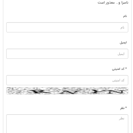
ناسزا و... معذور است
نام
ایمیل
* کد امنیتی
* نظر