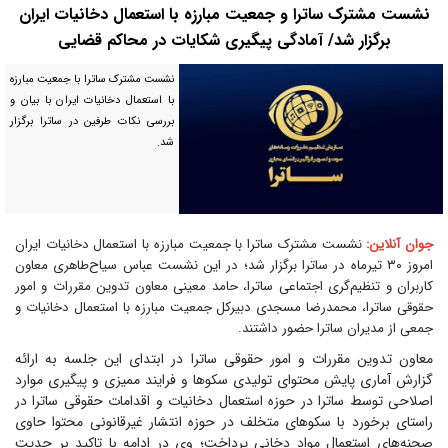
نشست مشترک ساترا و جمعیت مبارزه با استعمال دخانیات ایران
برگزار شد/ آمادگی پیگیری شکایات در محاکم قضایی
نشست مشترک ساترا با جمعیت مبارزه
با استعمال دخانیات ایران با بیان و
بررسی نکات طرفین در ساترا برگزار
شد.
جوان آنلاین:
نشست مشترک ساترا با جمعیت مبارزه با استعمال دخانیات ایران
امروز ۳۰ تیرماه در ساترا برگزار شد؛ در این نشست عباس سیاح‌طاهری معاون
کاربران و تنظیم‌گری اجتماعی ساترا، حامد معینی معاون تدوین مقررات و امور
حقوقی ساترا، محمدرضا مسجدی دبیرکل جمعیت مبارزه با استعمال دخانیات و
جمعی از مدیران ساترا حضور داشتند.
معاون تدوین مقررات و امور حقوقی ساترا در ابتدای این جلسه به ارائه
گزارش آماری پایش محتوای تولیدی سکو‌ها و فرایند ممیزی و پیگیری موارد
اصلاحی توسط ساترا در حوزه استعمال دخانیات و اقدامات حقوقی ساترا در
راستای برخورد با سکو‌های متخلف در حوزه انتشار غیرقانونی محتوا حاوی
صحنه‌های استعمال مواد دخانی پرداخت؛ وی در ادامه با تاکید بر جدیت