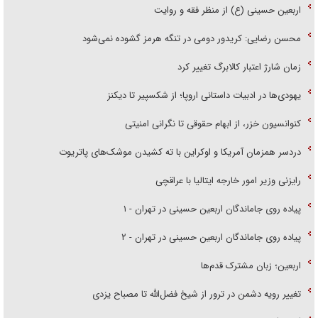
اربعین حسینی (ع) از منظر فقه و روایت
محسن رضایی: کریدور دومی در تنگه هرمز گشوده نمی‌شود
زمان شارژ اعتبار کالابرگ تغییر کرد
یهودی‌ها در ادبیات داستانی اروپا؛ از شکسپیر تا دیکنز
کنوانسیون خزر، از ابهام حقوقی تا نگرانی امنیتی
دردسر همزمان آمریکا و اوکراین با ته کشیدن موشک‌های پاتریوت
رایزنی وزیر امور خارجه ایتالیا با عراقچی
پیاده روی جاماندگان اربعین حسینی در تهران - ۱
پیاده روی جاماندگان اربعین حسینی در تهران - ۲
اربعین؛ زبان مشترک قدم‌ها
تغییر رویه دشمن در ترور از شیخ فضل‌الله تا مصباح یزدی