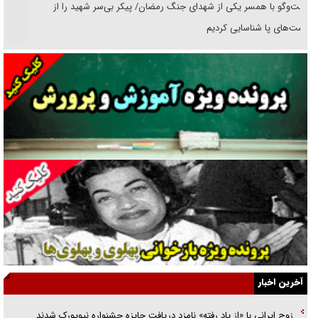
گفت‌وگو با همسر یکی از شهدای جنگ رمضان/ پیکر بی‌سر شهید را از
انگشت‌های پا شناسایی کردیم
نسلی که آنلاین الگو می‌گیرد
گفت‌وگو با آیت‌الله جاودان/ جفای مخالفان مکانت معنوی رهبر شهید را
ارتقا می‌داد
راننده مست به قانون می‌خندد
همه آقای دوربینی شده‌ایم!
قصه ناتمام سرویس مدارس
آیا مقاومت فلسطین خلع‌سلاح می‌شود؟
الگوی وحدت‌آفرین در ادراک سیاست خارجی
آخرین اخبار
گفتگوی دکتر اخوان مدیرمسئول روزنامه جوان با برنامه تلویزیونی «نبرد
زوج ایرانی با «از یاد رفته» نامزد دریافت جایزه جشنواره نیویورک شدند