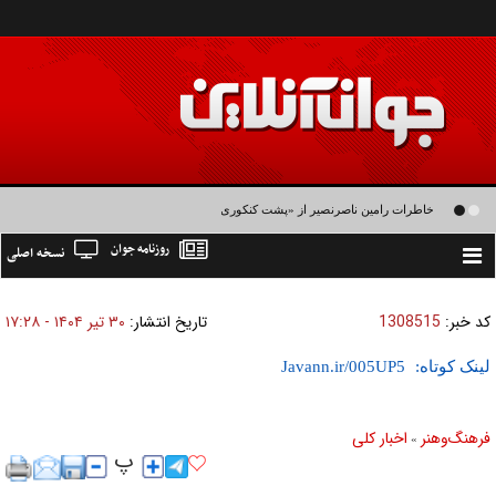
خاطرات رامین ناصرنصیر از «پشت‌ کنکوری‌ها» و رضا داوودنژاد: رضا کودک درون فعالی
روزنامه جوان
نسخه اصلی
داشت و خیلی راحت به شوق می‌آمد
Toggle
navigation
کد خبر:
1308515
تاریخ انتشار:
۳۰ تير ۱۴۰۴ - ۱۷:۲۸
لینک کوتاه:
فرهنگ‌و‌هنر
اخبار كلی
»