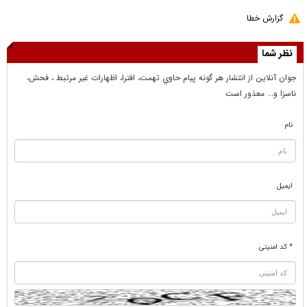
گزارش خطا
نظر شما
جوان آنلاين از انتشار هر گونه پيام حاوي تهمت، افترا، اظهارات غير مرتبط ، فحش،
ناسزا و... معذور است
نام
ایمیل
* کد امنیتی