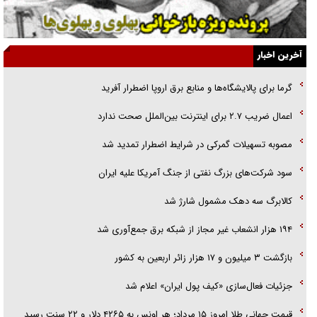
یهودی‌ها در ادبیات داستانی اروپا؛ از شکسپیر تا دیکنز
گفت‌وگو با خواهر یکی از شهدای جنگ رمضان/ خواهرم فرمانده جهادی و
آخرین اخبار
اهل خدمت بی‌منت بود
گرما برای پالایشگاه‌ها و منابع برق اروپا اضطرار آفرید
جزئیات شکنجه‌هایم فراتر از آن است که در بیان بگنجد!
اعمال ضریب ۲.۷ برای اینترنت بین‌الملل صحت ندارد
گزارش «جوان» از قوانین سخت‌گیرانه ۶ قاره در برابر یورش به پاسگاه‌های
مصوبه تسهیلات گمرکی در شرایط اضطرار تمدید شد
پلیس
سود شرکت‌های بزرگ نفتی از جنگ آمریکا علیه ایران
کالابرگ سه دهک مشمول شارژ شد
۱۹۴ هزار انشعاب غیر مجاز از شبکه برق جمع‌آوری شد
بازگشت ۳ میلیون و ۱۷ هزار زائر اربعین به کشور
جزئیات فعال‌سازی «کیف پول ایران» اعلام شد
قیمت جهانی طلا امروز ۱۵ مرداد؛ هر اونس به ۴۲۶۵ دلار و ۲۲ سنت رسید