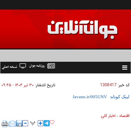
روزنامه جوان
نسخه اصلی
Toggle
navigation
کد خبر:
1308417
تاریخ انتشار:
۳۰ تير ۱۴۰۴ - ۰۹:۴۵
لینک کوتاه:
اقتصاد
اخبار کلی
»