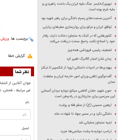
نیویورک‌تایمز: جنگ علیه ایران یک باخت راهبردی و
مایه شرم بوده است
آخرین صحبت‌های پسرم دلتنگی برای رهبر شهید بود
توافق ایران و عراق برای روان‌سازی سفر‌های زیارتی
کشور‌هایی که در کمک به متجاوز دخالت دارند، رفتار
برچسب ها:
ورزش
،
خود را اصلاح نکنند، پاسخ سخت دریافت می‌کنند
تضعیف پلیس، فروپاشی همه‌چیز
گزارش خطا
زمان شارژ اعتبار کالابرگ تغییر کرد
یهودی‌ها در ادبیات داستانی اروپا؛ از شکسپیر تا دیکنز
نظر شما
گفت‌وگوی تلفنی وزرای امور خارجه ایران و سلطنت
عمان
جوان آنلاين از انتشا
غير مرتبط ، فحش، نا
خون شهید خلبان کاظمی میثاق دوباره مردان آسمانی
این سرزمین برای جان‌نثاری در راه وطن است
نام
اربعین حسینی (ع) از منظر فقه و روایت
دلتنگی نکرد و در مسیر جهاد تا شهادت ماند
تنبیه متجاوز عملیاتی شد
ایمیل
ترامپ دوباره به پشت میانجی‌ها خزید