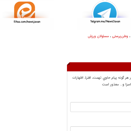
وطن‌پرستی
،
مسئولان ورزش
ر هر گونه پيام حاوي تهمت، افترا، اظهارات
سزا و... معذور است