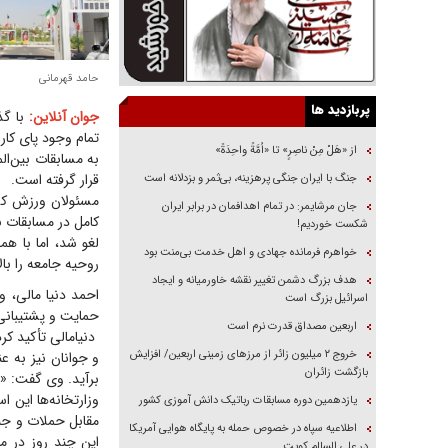
حامد قهرمانی
پربازدید ها
جوان آنلاین:
تمام وجود پای کار
از «هَلْ مِنْ ناصِرٍ» تا «اُمَّةً واحِدَةً»
به مسابقات بین‌ا
قرار گرفته است.
جنگ با ایران جنگی پرهزینه، بی‌ثمر و بزدلانه است
مسئولان ورزش کشور
جان مرشایمر: در تمام اهدافمان در برابر ایران
کامل در مسابقات ب
شکست خوردیم!
لغو شد، اما با ه
خواهرم فرمانده جهادی و اهل خدمت بی‌منت بود
روحیه جامعه را با
هدف بزرگ دشمن تغییر نقشه خاورمیانه و ایجاد
احمد دنیا مالی، 
اسرائیل بزرگ است
حمایت و پشتیبانی 
اربعین مصداق قدرت نرم است
دنیامالی تأکید ک
‌خروج ۲ میلیون زائر از مرز‌های زمینی اربعین/ افزایش
و جوانان نیز به عن
بازگشت زائران
برآید. وی گفت: «و
وزارتخانه‌ها این 
یازدهمین دوره مسابقات رباتیک دانش آموزی کشور
مقابل حملات و جنا
اطلاعیه سپاه در خصوص حمله به پایگاه هوایی آمریکا
این چند روز در م
در علی السالم کویت