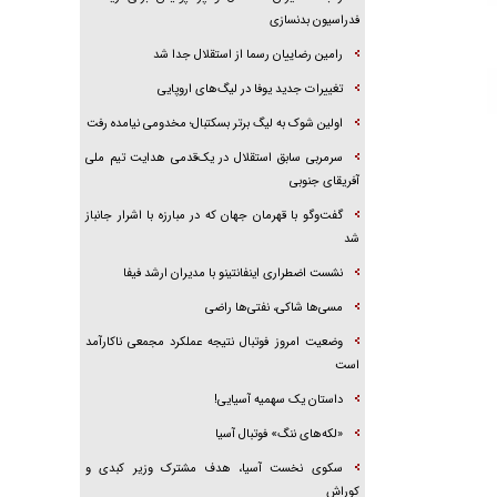
فدراسیون بدنسازی
رامین رضاییان رسما از استقلال جدا شد
تغییرات جدید یوفا در لیگ‌های اروپایی
اولین شوک به لیگ برتر بسکتبال؛ مخدومی نیامده رفت
سرمربی سابق استقلال در یک‌قدمی هدایت تیم ملی
آفریقای جنوبی
گفت‌وگو با قهرمان جهان که در مبارزه با اشرار جانباز
شد
نشست اضطراری اینفانتینو با مدیران ارشد فیفا
مسی‌ها شاکی، نفتی‌ها راضی
وضعیت امروز فوتبال نتیجه عملکرد مجمعی ناکارآمد
است
داستان یک سهمیه آسیایی!
«لکه‌های ننگ» فوتبال آسیا
سکوی نخست آسیا، هدف مشترک وزیر کبدی و
کوراش