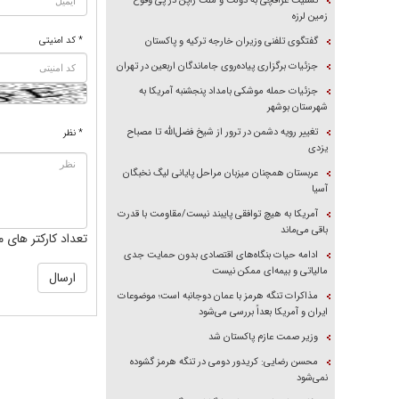
تسلیت عراقچی به دولت و ملت ژاپن در پی وقوع
زمین لرزه
* کد امنیتی
گفتگوی تلفنی وزیران خارجه ترکیه و پاکستان
جزئیات برگزاری پیاده‌روی جاماندگان اربعین در تهران
جزئیات حمله موشکی بامداد پنجشنبه آمریکا به
شهرستان بوشهر
تغییر رویه دشمن در ترور از شیخ فضل‌الله تا مصباح
* نظر
یزدی
عربستان همچنان میزبان مراحل پایانی لیگ نخبگان
آسیا
آمریکا به هیچ توافقی پایبند نیست/مقاومت با قدرت
باقی می‌ماند
تعداد کارکتر های م
ادامه حیات بنگاه‌های اقتصادی بدون حمایت جدی
مالیاتی و بیمه‌ای ممکن نیست
مذاکرات تنگه هرمز با عمان دوجانبه است؛ موضوعات
ایران و آمریکا بعداً بررسی می‌شود
وزیر صمت عازم پاکستان شد
محسن رضایی: کریدور دومی در تنگه هرمز گشوده
نمی‌شود