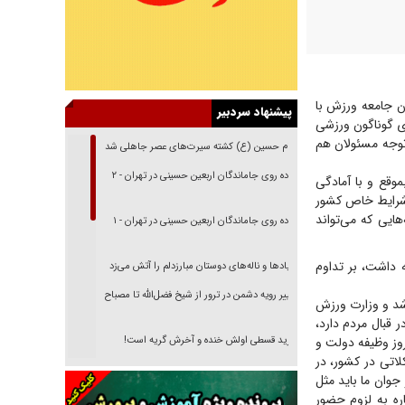
رمان جامعه ورزش با
پیشنهاد سردبیر
ای گوناگون ورزشی
توجه مسئولان هم
امام حسین (ع) کشته سیرت‌های عصر جاهلی شد
پیاده روی جاماندگان اربعین حسینی در تهران - ۲
موقع و با آمادگی
ب شرایط خاص کشور
ایی که می‌تواند
پیاده روی جاماندگان اربعین حسینی در تهران - ۱
 داشت، بر تداوم
فریاد‌ها و ناله‌های دوستان مبارزدلم را آتش می‌زد
تغییر رویه دشمن در ترور از شیخ فضل‌الله تا مصباح
شد و وزارت ورزش
یزدی
ر قبال مردم دارد،
روز وظیفه دولت و
خرید قسطی اولش خنده و آخرش گریه است!
لاتی در کشور، در
فوتبال و آن «بالا»!
جوان ما باید مثل
ره به لزوم حضور
راهبرد غافلگیری با نسل جدید پهپاد‌ها