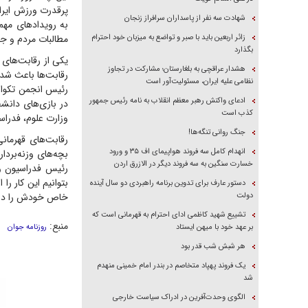
پرقدرت ورزش ایرا
شهادت سه نفر از پاسداران سرافراز زنجان
به رویداد‌های مهم
زائر اربعین باید با صبر و تواضع به میزبان خود احترام
مطالبات مردم و جا
بگذارد
یکی از رقابت‌های
هشدار عراقچی به بلغارستان؛ مشارکت در تجاوز
رقابت‌ها باعث شد
نظامی علیه ایران، مسئولیت‌آور است
رئیس انجمن تکوان
ادعای واکنش رهبر معظم انقلاب به نامه رئیس جمهور
در بازی‌های دانشج
کذب است
وزارت علوم، فدرا
جنگ روانی تنگه‌ها!
رقابت‌های قهرمان
انهدام کامل سه فروند هواپیمای اف ۳۵ و ورود
خسارت سنگین به سه فروند دیگر در الازرق اردن
رئیس فدراسیون وزن
بتوانیم این کار ر
دستور عارف برای تدوین برنامه راهبردی دو سال آینده
دولت
خاص خودش را دارد 
تشییع شهید کاظمی ادای احترام به قهرمانی است که
منبع:
بر عهد خود با میهن ایستاد
روزنامه جوان
هر شبش شب قدر بود
یک فروند پهپاد متخاصم در بندر امام خمینی منهدم
شد
الگوی وحدت‌آفرین در ادراک سیاست خارجی