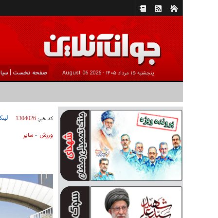
|
صفحه نخست
سیا
پنجشنبه ۱۵ مرداد ۱۴۰۵ -
2026 August 06
لینک
کد خبر:
1304026
ورزش
ساير
»