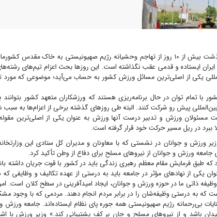
با گذشت بیش از ۱۰ روز از تهاجم وحشیانه رژیم صهیونیستی به خاک مقدس کشو
 ایران ایستاده و قدمی عقب نگذاشته است. این روز‌ها بحث اعزام تیم‌های رشته‌ه
لمللی یکی از اصلی‌ترین مسائل ورزش کشور به حساب می‌آید؛ موضوعی که مورد 
 با تمام توان در حال برنامه‌ریزی هستند که ورزشکاران متعهد کشور بتوانند ب
ین‌المللی پیش رو شرکت کنند. البته طی روز‌های گذشته برخی از اعزام‌ها به سب
مت مسئولان ورزش و تدبیر درست آنها ورزش به عنوان یکی از اصلی‌ترین مقوله‌ه
لا ببرد در ریل مسیر حرکت خود قرار گرفته است.
وزیر ورزش و جوانان در نشستی که با معاونان و مدیران کل ستادی این وزارتخانه
جامعه ورزش و جوانان از نیرو‌های مسلح برای دفاع از وطن تأکید کرد.
رد که طبق فرمایش مقام معظم رهبری زندگی باید در کشور با قوت جریان داشته با
وان یکی از نهاد‌های مؤثر در جامعه باید به درستی از عهده تکالیف و وظایفی که د
ظیفه ذاتی ما در حوزه ورزش و جوانان، ایجاد امیدآفرینی در سطح کلان است. ام
است که به درستی وظیفه‌شان را در برابر مردم انجام دهند. مردمی که با وجود مشک
یات بی‌رحمانه رژیم صهیونیستی همه جوره پای نظام ایستاده‌اند. جامعه ورزش و 
یدان باشد و از نیرو‌های مسلح و جان بر کف پشتیبانی کند.» وزیر ورزش با اشا