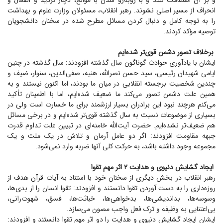
و بر آن استقامت کنند و با روبه‌رو شدن با موانع، دچار تردید و انفعال و
انحراف از مسیر اصلی نشوند. رهبر انقلاب، مسئولان وزارت علوم و بهداشت
را به توجه کامل و دنبال کردن مسائل مطرح شده در سخنان دانشجویان
توصیه مؤکد کردند.
برخلاف تصور دشمن قوی‌تر شده‌ایم
ایشان با یادآوری حوادث گوناگون سال گذشته افزودند: سال گذشته در چنین
ایامی شهیدان رئیسی، سید حسن نصرالله، هنیه، صفی‌الدین، سنوار، ضیف و
چندین شخصیت برجسته انقلابی در میان ما بودند، اما اکنون نیستند و به
همین علت دشمن تصور می‌کند ما ضعیف شده‌ایم، اما با اطمینان تأکید
می‌کنم هرچند نبود این برادران بسیار ارزشمند برای ما خسارت است ولی در
بسیاری از موضوعات نسبت به سال گذشته قوی‌تر شده‌ایم و در برخی مسائل
هم ضعیف‌تر نشده‌ایم. حضرت آیت‌الله خامنه‌ای در تبیین علت تداوم قدرت
جبهه مقاومت افزودند: اگر دو عامل آرمان و تلاش در یک ملت و یک
مجموعه وجود داشته باشد، به حرکت کلی آنها ضربه وارد نمی‌شود.
ایجاد گشایش دنیوی و هدایت ۲ اثر مهم تقوا
رهبر انقلاب در بخش دیگری از سخنان خود با استناد به آیات قرآن هدف از
روزه‌داری را به دست آوردن تقوا دانستند و افزودند: تقوا انسان را از بدی‌ها،
وسوسه‌ها، بداندیشی‌ها، بدخواهی‌ها، خباثت‌ها، فسق، شهوت‌رانی،
بی‌اعتنایی به وظیفه و ترک فعل واجب مصون می‌سازد.
ایشان ایجاد گشایش دنیوی و هدایت را دو اثر مهم تقوا دانستند و افزودند: