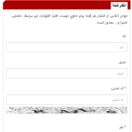
نظر شما
جوان آنلاين از انتشار هر گونه پيام حاوي تهمت، افترا، اظهارات غير مرتبط ، فحش،
ناسزا و... معذور است
نام
ایمیل
* کد امنیتی
* نظر