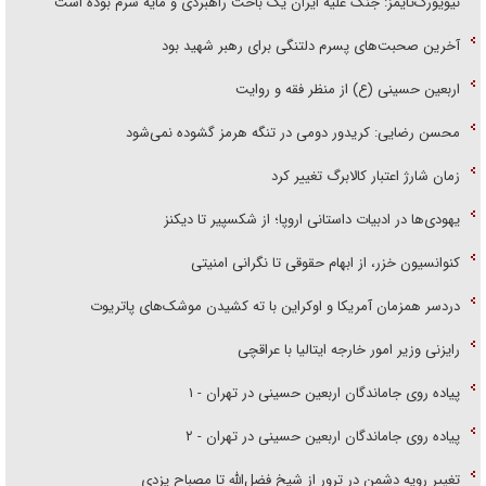
نیویورک‌تایمز: جنگ علیه ایران یک باخت راهبردی و مایه شرم بوده است
آخرین صحبت‌های پسرم دلتنگی برای رهبر شهید بود
اربعین حسینی (ع) از منظر فقه و روایت
محسن رضایی: کریدور دومی در تنگه هرمز گشوده نمی‌شود
زمان شارژ اعتبار کالابرگ تغییر کرد
یهودی‌ها در ادبیات داستانی اروپا؛ از شکسپیر تا دیکنز
کنوانسیون خزر، از ابهام حقوقی تا نگرانی امنیتی
دردسر همزمان آمریکا و اوکراین با ته کشیدن موشک‌های پاتریوت
رایزنی وزیر امور خارجه ایتالیا با عراقچی
پیاده روی جاماندگان اربعین حسینی در تهران - ۱
پیاده روی جاماندگان اربعین حسینی در تهران - ۲
تغییر رویه دشمن در ترور از شیخ فضل‌الله تا مصباح یزدی