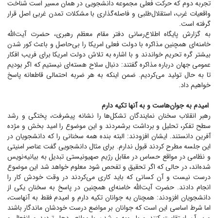
تجربه دوم که حرکت فعلی مجموعه دانشجویی در همان مسیر است شناخت
واقعیات غرب، استقلال‌طلبی و فاصله‌گذاری با مشکلات تمدن غربی اصل قرار
گرفته است.
به گزارش پایگاه اطلاع‌رسانی دفتر مقام معظم رهبری، حضرت آیت‌الله
خامنه‌ای همچنین مذاکره با دولت فعلی امریکا را بی‌حاصل و باعث کور شدن
بیشتر گره تحریم خواندند و با اشاره به تلاش دولت امریکا برای فریب افکار
عمومی جهان درباره مذاکره گفتند: دنبال سلاح هسته‌ای نیستیم که اگر بودیم
تا به حال تولید می‌کردیم. ضمن اینکه به هر ضربه احتمالی قاطعانه پاسخ
خواهیم داد.
امیدم به جوان‌هاست و به آنها تکیه دارم
رهبر انقلاب سخنان نمایندگان تشکل‌ها را نشانه پیشرفت، پختگی و رشد
سطح تفکر، تحلیل و برداشت برشمردند و این موضوع را امید بخش و مژده
آفرین دانستند. ایشان افزودند: البته بنده همه سخنانی را که دانشجویان در
این جلسه مطرح کردند قبول ندارم. برای مثال دانشجویی گفت عناصر امنیتی
و نظامی در مواقع حساس در مقابل رژیم صهیونیستی تبدیل به بیانیه‌نویس
شده‌اند، در حالی که اگر تحقیق و تفحص شود معلوم خواهد شد این موضوع
درست نیست و آن کسانی که باید کاری می‌کردند در وقت خودش کار را
انجام دادند. حضرت آیت‌الله خامنه‌ای همچنین در پاسخ به سخنان یکی از
دانشجویان افزودند: همچنان به جوانان تکیه دارم و امیدم فقط به آنهاست،
اما شرط اساسی این است که جوانان بر مواضع درست خودشان ماندگار باشند