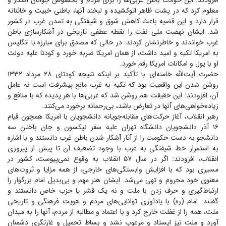
افزودند: این حوادث باطن غربی‌ها را برای مردم و بخصوص جوانان آشکار و
معلوم کرد که در پشت ظاهر اتوکشیده و لبخند آنها، باطنی خبیث و خائنانه
قرار دارد و این قضیه باعث کاهش شوق و شیفتگی به تمدن غرب در کشور
شد. ایشان نهضت ملی نفت را نقطه عطفی تاریخی در آشکارسازی باطن
غرب خواندند و خاطرنشان کردند: در حالی که مصدق برای مبارزه با انگلیس
به امریکا تکیه و امید داشت، از همان امریکا ضربه خورد و کودتا علیه دولت
او با پول و امکانات امریکا رقم خورد.
حضرت آیت‌الله خامنه‌ای با تأکید بر اینکه نتیجه کودتای ۲۸ مرداد ۱۳۳۲
روشن شدن این واقعیت بود که تکیه به غرب مانع پیشرفت است نه عامل
آن، افزودند: این حقیقت هم روشن شد که غربی‌ها با هر پدیده که با منافع و
زیاده‌خواهی‌های آنها در تعارض باشد، بی‌رحمانه برخورد می‌کنند.
رهبر انقلاب، آغاز حرکت‌های مقابله‌جویانه دانشجویان با امریکا همچون قیام
۱۶ آذر دانشجویان دانشگاه تهران علیه سفر نیکسون و جان باختن سه
دانشجو به دست حکومت را از آثار آشکار شدن باطن غرب دانستند و با اشاره
به استمرار خط شیفتگی به غرب با وجود تضعیف آن تا پیش از پیروزی
انقلاب، افزودند: اگر در سال ۵۷ انقلاب به وقوع نمی‌پیوست، کشور در
مسیری بود که با افزایش وابستگی‌های خارجی، از همه مزایا و ثروت‌های
معنوی خود محروم و تهی می‌شد. ایشان هنر مهم و بی‌بدیل امام بزرگوار را
ارتباط‌گیری و حرف زدن با ملت و نه یک قشر یا حزب خاص دانستند و
گفتند: امام (ره) با یادآوری توانایی‌های مردم و هویت فرهنگی و تاریخی
ملت، همه را از غفلت خارج کرد و با اعتماد و مطالبه از مردم، آنها را به میدان
آورد و ملت نیز ایستاد و مرعوب نشد و بساط تحمیل و غارتگری دشمنان