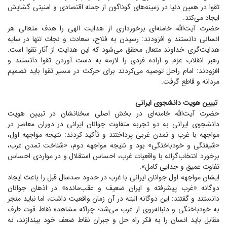
تقوا در همین دنیا در زمینه‌های گوناگون از جمله اقتصادی و امنیتی گشایش
ایجاد می‌کند.
حضرت آیت‌الله خامنه‌ای برخورداری از هدایت الهی را هدف متعالی هر
انسانی دانستند و افزودند: رسیدن به فلاح، سعادت و نجات تنها در سایه
هدایت‌گری خداوند متعال محقق می‌شود که این هدایت از آثار تقوا است.
رهبر انقلاب عزم و اراده فردی را لازمه به دست آوردن تقوا دانستند و
افزودند: امام راحل توصیه می‌کردند برای حرکت در مسیر تقوا باید تصمیم
مردانه و قاطع گرفت.
تبیین هویت دانشجوی ایرانی
حضرت آیت‌الله خامنه‌ای در بخش اصلی سخنانشان در تبیین هویت
دانشجوی ایرانی به دو تجربه متفاوت جوانان ایرانی در دوران معاصر در
مواجهه با غرب و تمدن غربی پرداختند و تأکید کردند: نتیجه مواجهه اول،
«شیفتگی و خودباختگی» بود و نتیجه مواجهه دوم، «شناخت تمدن غرب،
برخورد انتخاب‌گرانه با واقعیات غرب، احساس استقلال و در مواردی احساس
تفاوت عمیق و جدایی کامل».
ایشان مواجهه اول جوانان ایرانی با غرب در حدود صدسال قبل را باعث ایجاد
دوگانه «غرب پیشرفته و ایران ضعیف و عقب‌مانده» در اذهان جوانان
دانستند و گفتند: این دوگانه البته در آن زمان واقعیت داشت، اما نباید منجر
به خودباختگی و دنباله‌روی از غرب می‌شد؛ چراکه مشاهده نقاط قوت طرف
مقابل باید انسان را به فکر راه حل و جبران نقاط ضعف خود بیندازند، نه