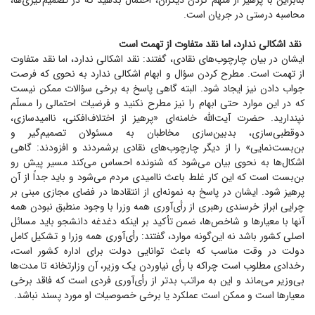
بنابراین با پرهیز از متهم کردن دیگران، احتمال بدهید که در تصمیم‌گیری‌ها،
محاسبه درستی در جریان است.
نقد اشکالی ندارد، اما نقد متفاوت از تهمت است
ایشان در بیان چارچوب‌های نقادی، گفتند: نقد اشکالی ندارد، اما نقد متفاوت
از تهمت است. مطرح کردن سؤال و ابهام اشکالی ندارد به نحوی که فرصت
جواب دادن نیز ایجاد شود. البته گاهی پاسخ به برخی سؤالات ممکن نیست
که در این موارد حتی ابهام را نیز مطرح نکنید و فرضیات احتمالی را مسلّم
نپندارید. حضرت آیت‌الله خامنه‌ای «پرهیز از اختلاف‌افکنی، ناامیدسازی،
دوقطبی‌سازی، بدبین‌سازی مخاطبان به مسئولان تصمیم‌گیر و
بن‌بست‌نمایی» را از دیگر چارچوب‌های نقادی برشمردند و افزودند: گاهی
اشکال‌ها به نحوی بیان می‌شود که شنونده احساس می‌کند مسیر پیش رو
بن‌بست است که این کار غلط باعث ناامیدی مردم می‌شود و باید جداً از آن
پرهیز شود. ایشان در پاسخ به نمونه‌ای از انتقاد‌ها در فضای مجازی مبنی بر
چرایی ابراز خرسندی رهبری از رأی‌آوری همه وزرا با وجود منطبق نبودن همه
آنها با معیار‌ها و شاخص‌ها، ضمن تأکید بر اینکه دغدغه دانشجو باید مسائل
اصلی کشور باشد نه این‌گونه موارد، گفتند: رأی‌آوری همه وزرا و تشکیل کامل
دولت در وقت مناسب که باعث توانایی دولت برای اداره کشور است،
رخدادی مطلوب است چراکه با رأی نیاوردن یک وزیر، آن وزارتخانه تا مدت‌ها
بی‌وزیر می‌ماند و این به مراتب بدتر از رأی‌آوری فردی است که فاقد برخی
معیار‌ها است و ممکن است عملکرد یا برخی خصوصیات او مورد پسند نباشد.