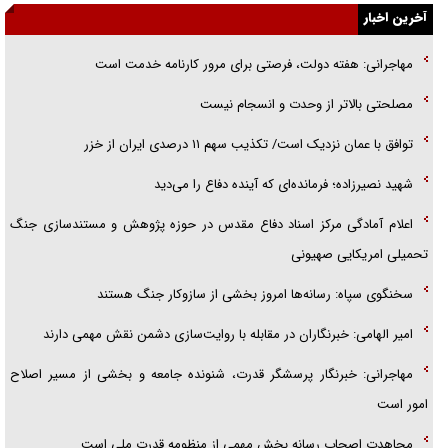
آخرین اخبار
گفتگوی دکتر اخوان مدیرمسئول روزنامه جوان با برنامه تلویزیونی «نبرد
مهاجرانی: هفته دولت، فرصتی برای مرور کارنامه خدمت است
هرمز»
مصلحتی بالاتر از وحدت و انسجام نیست
امام حسین (ع) کشته سیرت‌های عصر جاهلی شد
توافق با عمان نزدیک است/ تکذیب سهم ۱۱ درصدی ایران از خزر
فریاد‌ها و ناله‌های دوستان مبارزدلم را آتش می‌زد
شهید نصیرزاده؛ فرمانده‌ای که آینده دفاع را می‌دید
اعلام آمادگی مرکز اسناد دفاع مقدس در حوزه پژوهش و مستندسازی جنگ
تحمیلی امریکایی صهیونی
سخنگوی سپاه: رسانه‌ها امروز بخشی از سازوکار جنگ هستند
امیر الهامی: خبرنگاران در مقابله با روایت‌سازی دشمن نقش مهمی دارند
مهاجرانی: خبرنگار پرسشگر قدرت، شنونده جامعه و بخشی از مسیر اصلاح
امور است
مجاهدت اصحاب رسانه بخش مهمی از منظومه قدرت ملی است