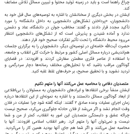
چراغ راهنما است و باید در زمینه تولید محتوا و تبیین مسائل تلاش مضاعف
کند.
‌ایشان در بخش دیگری از سخنانشان با اشاره به توصیه‌های سال قبل خود به
دانشجویان، «پرداختن تشکل‌های دانشجویی به داخل دانشگاه» را مورد
تأکید مجدد قرار دادند و گفتند: مخاطب جوان در دانشگاه، عناد و دشمنی
ندارد و آماده شنیدن و پذیرش است که از تشکل‌های دانشجویی انتظار
می‌رود محیط دانشگاه را تحت تأثیر تفکرات صحیح خود قرار دهند.
حضرت آیت‌الله خامنه‌ای در توصیه‌ای دیگر، دانشجویان را به برگزاری جلسات
هم‌اندیشی درباره مسائل اصلی کشور و مرتبط با حرکت کلی انقلاب و جامعه،
با استفاده از عناصر فکری مطمئن سفارش کردند و افزودند: در قضایای
گوناگون مراقب باشید که با تحلیل‌های مختلف رسانه‌ها دچار سردرگمی و
تردید نشوید و با تحقیق صحیح، بر حرف‌های غلط غلبه کنید.
متصدیان دفاعی با محاسبه عمل می‌کنند آنها را متهم نکنیم
ایشان منشأ برخی انتقاد‌ها و ایراد‌های دانشجویان به مسئولان را بی‌اطلاعی
از ابعاد گوناگون مسائل دانستند و با اشاره به نمونه‌ای از این انتقاد‌ها درباره
زمان اجرای عملیات وعده صادق ۲ گفتند: اینکه گفته شود چرا عملیات در فلان
وقت انجام نشد و اگر می‌شد از فلان حادثه جلوگیری می‌کرد، صحیح نیست
چراکه عشق و دلبستگی متصدیان این امور به انقلاب، کمتر از من و شما
نیست و نمی‌توان آنها را متهم کرد. رهبر انقلاب اسلامی افزودند: آنها با
محاسبه عمل می‌کنند و اگر شما هم جای آنها بودید همین کار را می‌کردید.