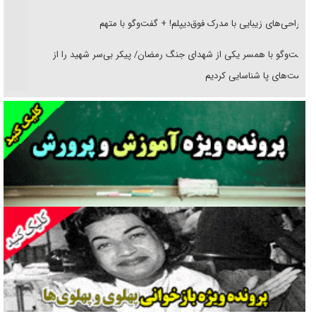
جراحی‌های زیبایی با مدرک فوق‌دیپلم! + گفت‌وگو با متهم
گفت‌وگو با همسر یکی از شهدای جنگ رمضان/ پیکر بی‌سر شهید را از
انگشت‌های پا شناسایی کردیم
نسلی که آنلاین الگو می‌گیرد
گفت‌وگو با آیت‌الله جاودان/ جفای مخالفان مکانت معنوی رهبر شهید را
ارتقا می‌داد
راننده مست به قانون می‌خندد
همه آقای دوربینی شده‌ایم!
قصه ناتمام سرویس مدارس
آیا مقاومت فلسطین خلع‌سلاح می‌شود؟
الگوی وحدت‌آفرین در ادراک سیاست خارجی