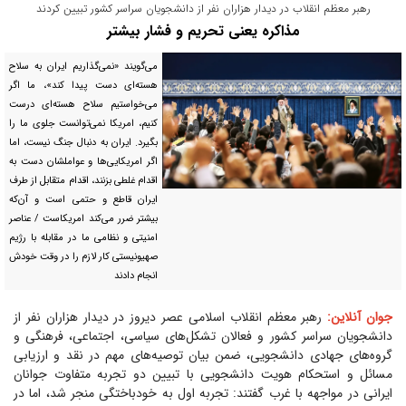
رهبر معظم انقلاب در دیدار هزاران نفر از دانشجویان سراسر کشور تبیین کردند
مذاکره یعنی تحریم و فشار بیشتر
‌می‌گویند «نمی‌گذاریم ایران به سلاح
هسته‌ای دست پیدا کند»، ما اگر
می‌خواستیم سلاح هسته‌ای درست
کنیم، امریکا نمی‌توانست جلوی ما را
بگیرد. ایران به دنبال جنگ نیست، اما
اگر امریکایی‌ها و عواملشان دست به
اقدام غلطی بزنند، اقدام متقابل از طرف
ایران قاطع و حتمی است و آن‌که
بیشتر ضرر می‌کند امریکاست / عناصر
امنیتی و نظامی ما در مقابله با رژیم
صهیونیستی کار لازم را در وقت خودش
انجام دادند
جوان آنلاین:
رهبر معظم انقلاب اسلامی عصر دیروز در دیدار هزاران نفر از
دانشجویان سراسر کشور و فعالان تشکل‌های سیاسی، اجتماعی، فرهنگی و
گروه‌های جهادی دانشجویی، ضمن بیان توصیه‌های مهم در نقد و ارزیابی
مسائل و استحکام هویت دانشجویی با تبیین دو تجربه متفاوت جوانان
ایرانی در مواجهه با غرب گفتند: تجربه اول به خودباختگی منجر شد، اما در