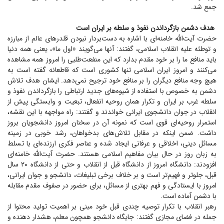
جمع شد.
هدف دشمن بازگرداندن نفوذ و سلطه بر ایران است
حضرت آیت‌الله خامنه‌ای با اشاره به دست‌بردار نبودن قلدر‌های عالم از مبارزه
و توطئه علیه انقلاب اسلامی، گفتند: آنها می‌گویند «اول ما»، یعنی همه دنیا
باید منافع ما را بر خود مقدم بدارد که این منفعت‌طلبی را امروز همه مشاهده
می‌کنند و امروز ایران اسلامی تنها کشوری است که قاطعانه گفته است به
هیچ وجه منافع دیگران را بر منافع خود ترجیح نمی‌دهد. ایشان هدف تلاش
دشمن به خصوص با استفاده از شیوه‌های جدید ارتباطی را بازگرداندن نفوذ و
سلطه غرب بر ایران و تکرار همان روحیه انفعال، تبعیت و وابستگی پیش از
انقلاب در جوان دانشجوی ایرانی خواندند و گفتند: راه مواجهه با این نقشه،
استمرار روحیه‌ای قوی است که نمونه آن در سخنان امروز دانشجویان بروز
داشت. ضمن اینکه در مقابل تلاش‌های بدخواهان، رشد خوبی در زمینه
مسائل دینی، اخلاقی و عرفانی ایجاد شده و عناصر فکری ارزنده‌ای با تسلط
به زبان روز در حال بیان مفاهیم اسلامی هستند. حضرت آیت‌الله خامنه‌ای
افزودند: دانشگاه امروز از دانشگاه قبل از انقلاب و حتی از دانشگاه ۲۰ سال
قبل، جلوتر و فهیم‌تر است و بر خلاف برخی تبلیغات، دانشجو و جوان ایرانی،
امروز با ایستادگی و فهم بهتری از مسائل، برای حضور در صفوف مقدم مقابله
با دشمن آماده است.
رهبر انقلاب با تکرار توصیه چندی قبل خود مبنی بر اهمیت تولید محتوا از
جمله در فضای مجازی گفتند: جایگاه دانشجو همچون معلم، هشدار دهنده و