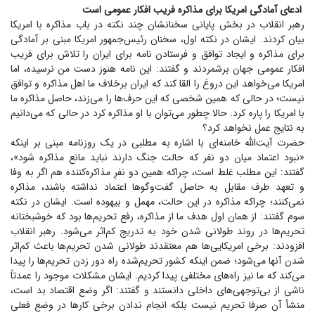
ادعای آمادگی امریکا برای مذاکره فریب افکار عمومی است
رهبر انقلاب در بخش پایانی سخنانشان چند نکته در باب مذاکره با امریکا
بیان کردند. ایشان در نکته اول، سخنان رئیس‌جمهور امریکا مبنی بر آمادگی
برای مذاکره و ایجاد توافق و فرستادن نامه برای ایران را تلاش برای فریب
افکار عمومی جهان برشمردند و گفتند: این نامه هنوز دست من نرسیده، اما
امریکا می‌خواهد این دروغ را القا کند که ایران برخلاف ما اهل مذاکره و توافق
نیست؛ در حالی که همین شخصی که این حرف‌ها را می‌زند، حاصل مذاکره ما
با امریکا را پاره کرد. حالا چطور می‌توان با او مذاکره کرد در حالی که می‌دانیم
به نتایج عمل نخواهد کرد؟
حضرت آیت‌الله خامنه‌ای با اشاره به مطلبی در یک روزنامه مبنی بر اینکه
«نبود اعتماد میان دو نفر که حالت جنگ دارند نباید مانع مذاکره شود»،
گفتند: این مطلب غلط است، چراکه همین دو نفرِ مذاکره‌کننده هم اگر به وفا
و تعهد طرف مقابل به حاصل گفت‌و‌گو‌ها اعتماد نداشته باشند، مذاکره
نمی‌کنند؛ چراکه مذاکره در این حالت، مهمل و بیهوده است. ایشان در نکته
سوم گفتند: از همان اول هدف ما از مذاکره، رفع تحریم‌ها بود که خوشبختانه
تحریم‌ها در روند طولانی شدن خود به تدریج کم‌اثر می‌شود. رهبر انقلاب
افزودند: برخی امریکایی‌ها هم معتقدند طولانی شدن تحریم‌ها باعث کم‌اثر
شدن آنها می‌شود؛ ضمن اینکه کشور تحریم‌شده راه دور زدن تحریم‌ها را پیدا
می‌کند که ما نیز راه‌های مختلفی پیدا کردیم. ایشان مشکلات موجود را عمدتاً
ناشی از بی‌توجهی‌های داخلی دانستند و گفتند: اگر وضع اقتصاد بد است،
منشأ آن صرفا تحریم نیست بلکه انجام ندادن برخی کار‌ها در وضع فعلی