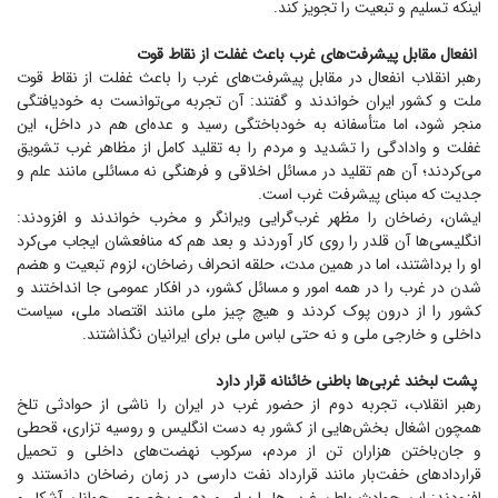
اینکه تسلیم و تبعیت را تجویز کند.
انفعال مقابل پیشرفت‌های غرب باعث غفلت از نقاط قوت
رهبر انقلاب انفعال در مقابل پیشرفت‌های غرب را باعث غفلت از نقاط قوت
ملت و کشور ایران خواندند و گفتند: آن تجربه می‌توانست به خودیافتگی
منجر شود، اما متأسفانه به خودباختگی رسید و عده‌ای هم در داخل، این
غفلت و وادادگی را تشدید و مردم را به تقلید کامل از مظاهر غرب تشویق
می‌کردند؛ آن هم تقلید در مسائل اخلاقی و فرهنگی نه مسائلی مانند علم و
جدیت که مبنای پیشرفت غرب است.
ایشان، رضاخان را مظهر غرب‌گرایی ویرانگر و مخرب خواندند و افزودند:
انگلیسی‌ها آن قلدر را روی کار آوردند و بعد هم که منافعشان ایجاب می‌کرد
او را برداشتند، اما در همین مدت، حلقه انحراف رضاخان، لزوم تبعیت و هضم
شدن در غرب را در همه امور و مسائل کشور، در افکار عمومی جا انداختند و
کشور را از درون پوک کردند و هیچ چیز ملی مانند اقتصاد ملی، سیاست
داخلی و خارجی ملی و نه حتی لباس ملی برای ایرانیان نگذاشتند.
پشت لبخند غربی‌ها باطنی خائنانه قرار دارد
رهبر انقلاب، تجربه دوم از حضور غرب در ایران را ناشی از حوادثی تلخ
همچون اشغال بخش‌هایی از کشور به دست انگلیس و روسیه تزاری، قحطی
و جان‌باختن هزاران تن از مردم، سرکوب نهضت‌های داخلی و تحمیل
قرارداد‌های خفت‌بار مانند قرارداد نفت دارسی در زمان رضاخان دانستند و