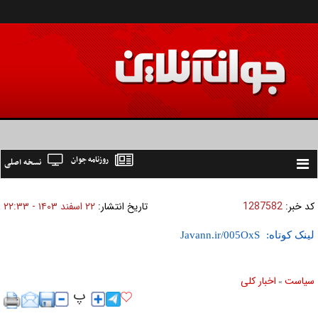
روزنامه جوان
نسخه اصلی
Toggle
navigation
کد خبر:
1287582
تاریخ انتشار:
۲۲ اسفند ۱۴۰۳ - ۲۲:۳۳
لینک کوتاه:
سیاست
اخبار کلی
»