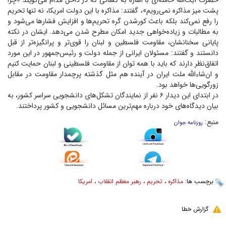
حضرت آیت‌الله خامنه‌ای با اشاره به کسانی که در داخل مدام می‌گویند «چرا
پشت میز مذاکره نمی‌رویم»، گفتند: مذاکره با این دولت امریکا، نه تنها تحریم
را رفع نمی‌کند بلکه باعث کورشدن گره تحریم‌ها و افزایش فشار‌ها می‌شود و
به مطالبات و زیاده‌خواهی جدید امکان مطرح شدن می‌دهد. ایشان در نکته
پایانی سخنانشان، مقاومت فلسطین و لبنان را قوی‌تر و پرانگیزه‌تر از قبل
دانستند و گفتند: مسئولان ایرانی از جمله دولت و رئیس‌جمهور در این مورد
اتفاق‌نظر دارند که باید با همه توان از مقاومت فلسطینی و لبنان حمایت کنیم
و ان‌شاءالله ملت ایران در آینده هم مثل گذشته پرچمدار مقاومت در مقابل
زورگویی‌ها خواهد بود.
در ابتدای این دیدار ۶ نفر از نمایندگان تشکل‌های دانشجویی سراسر کشور، به
بیان دیدگاه‌های خود درباره مهم‌ترین مسائل دانشجویی و کشور پرداختند.
منبع:
روزنامه جوان
برچسب ها:
مذاکره
،
تحریم‌
،
رهبر معظم انقلاب
،
امریکا
گزارش خطا