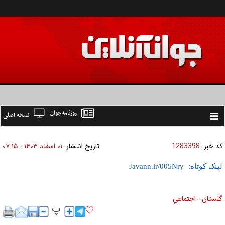
روزنامه جوان
نسخه اصلی
Toggle
navigation
کد خبر:
1283398
تاریخ انتشار:
۰۱ اسفند ۱۴۰۳ - ۰۷:۱۵
لینک کوتاه:
گلستان
اجتماعي
»