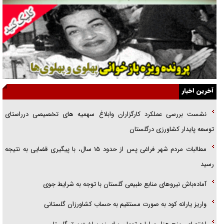
انگشت‌های پا شناسایی کردیم
نسلی که آنلاین الگو می‌گیرد
گفت‌وگو با آیت‌الله جاودان/ جفای مخالفان مکانت معنوی رهبر شهید را
ارتقا می‌داد
آخرین اخبار
راننده مست به قانون می‌خندد
نشست بررسی عملکرد کارگزاران وابلاغ سهمیه های تخصیصی درراستای
همه آقای دوربینی شده‌ایم!
توسعه پایدار کشاورزی درگلستان
قصه ناتمام سرویس مدارس
مطالبات مردم شهر فراغی پس از حدود ۱۵ سال، با پیگیری قضایی به نتیجه
آیا مقاومت فلسطین خلع‌سلاح می‌شود؟
رسید
آماده‌باش نیروهای منابع طبیعی گلستان با توجه به شرایط جوی
واریز یارانه کود به صورت مستقیم به حساب کشاورزان گلستانی