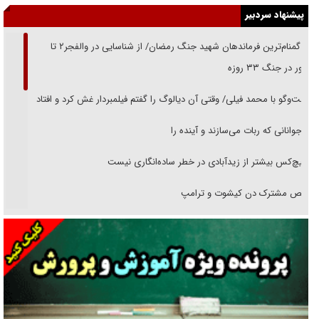
پیشنهاد سردبیر
از گمنام‌ترین فرماندهان شهید جنگ رمضان/ از شناسایی در والفجر۲ تا
حضور در جنگ ۳۳ روزه
گفت‌وگو با محمد فیلی/ وقتی آن دیالوگ را گفتم فیلمبردار غش کرد و افتاد
نوجوانانی که ربات می‌سازند و آینده را
هیچ‌کس بیشتر از زیدآبادی در خطر ساده‌انگاری نیست
رقص مشترک دن کیشوت و ترامپ
دنده دولت به واگذاری مسئله‌دار ایران‌خودرو/ خصوصی‌سازی یا انحصار؟
غریزه‌ی بقا و آقای باقی و رفقا
جراحی‌های زیبایی با مدرک فوق‌دیپلم! + گفت‌وگو با متهم
گفت‌وگو با همسر یکی از شهدای جنگ رمضان/ پیکر بی‌سر شهید را از