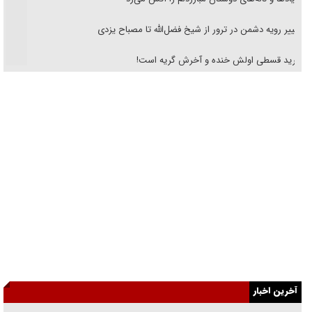
تغییر رویه دشمن در ترور از شیخ فضل‌الله تا مصباح یزدی
خرید قسطی اولش خنده و آخرش گریه است!
فوتبال و آن «بالا»!
راهبرد غافلگیری با نسل جدید پهپاد‌ها
جنجال پزشکان تقلبی در صنعت زیبایی
یهودی‌ها در ادبیات داستانی اروپا؛ از شکسپیر تا دیکنز
گفت‌وگو با خواهر یکی از شهدای جنگ رمضان/ خواهرم فرمانده جهادی و
اهل خدمت بی‌منت بود
جزئیات شکنجه‌هایم فراتر از آن است که در بیان بگنجد!
آخرین اخبار
گزارش «جوان» از قوانین سخت‌گیرانه ۶ قاره در برابر یورش به پاسگاه‌های