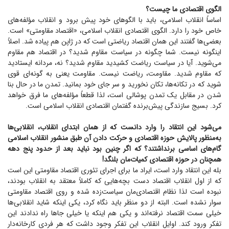
الگوی اقتصادی ما چیست؟
اساساً انقلاب اسلامی، باید با الگو‌های خود پیش برود و انقلاب مؤلفه‌های
خاص خود را دارد. الگوی اقتصادی انقلاب اسلامی، «اقتصاد مقاومتی» است.
بعضی‌ها گفتند این همان اقتصاد ریاضتی است که در ژاپن هم پیاده شد. اصلاً
اینگونه نیست. شما چگونه در سیاست مقاوم شدید؟ در اقتصاد هم مقاوم
می‌شوید. آیا در سیاست ریاضت کشیدید مقاوم شدید؟ نه، مردانه ایستادید
که مقاوم شدید. مقاومت، ریاضت نیست. مقاومت یعنی به گونه‌ای قوی
شوید که در تکانه‌ها، تکان نخورید و سر جای خود بمانید. تمدن ما در حال بنا
شدن در مقابل یک تمدن پوشالی است، لذا قطعاً مؤلفه‌های ما فرق خواهد
کرد. بسیج سازندگی پیش‌برنده گفتمان اقتصادی انقلاب اسلامی است.
می‌شود این انتقاد را وارد دانست که از همان ابتدای انقلاب، انقلابی‌ها
به‌منظور پالایش حوزه اقتصادی و حرکت دادن آن طبق منشور انقلاب اسلامی
گام‌های اساسی برنداشتند؟ که اگر چنین بود نباید بعد از حدود پنج دهه
همچنان در حوزه اقتصادی کمیات‌مان بلنگد!
بله این انتقاد وارد است، ایراد ما برای اجرای تئوری اقتصاد مقاومتی این است
که از اول انقلاب اقتصاد دست بچه‌هایی که کاملاً معتقد به انقلاب بودند،
نبوده است لذا نظام اقتصادی‌مان سیاست‌زده شده و روی اقتصاد مقاومتی
سوار نشده است. البته از دو منظر باید نگاه کرد، یکی اینکه شاید انقلابی‌ها
خیلی سمت اقتصاد نرفته‌اند و یکی هم اینکه یا خیلی جا‌ها راه ندادند این
تفکر ورود کند. اوایل انقلاب این تفکر وجود داشت که هر فردی کارخانه‌دار