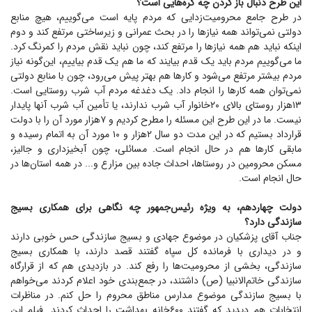
این طرح دنبال باز کردن چه گره‌هایی است؟
در طرح جامع محرومیت‌زدایی که مردم پایه است می‌گوییم، هیچ منابع
دولتی نمی‌تواند همه نیاز‌ها را در بحث عمرانی و زیرساختی مرتفع کند و دوم
اینکه نباید هم همه نیاز‌ها را مرتفع کند، چون نباید نقش مردم را کمرنگ کرد.
ما می‌گوییم مردم باید یک قدم بیایند که ما هم یک قدم بیاییم، این‌گونه نیاز
مردم بیشتر مرتفع می‌شود و کار‌ها هم بهتر پیش می‌رود، چون با منابع دولتی
نمی‌توان همه کار‌ها را انجام داد. یک دغدغه مردم آب شرب روستایی است.
۱۳هزار روستای بالای ۲۰خانوار آب شرب ندارند، یا تأمین آب شرب آنها پایدار
نیست. ما در این طرح این مسئله را مطرح کردیم و ۷هزار مورد آن را با دولت
قرارداد بستیم که در این مدت دو سال ۲هزار و ۱۰ مورد آن به اتمام رسیده و
مابقی کار‌ها هم در حال انجام است. مسائلی، چون آبخیزداری و جالیز،
مسکن محرومین در روستا‌ها، احداث جاده بین مزارع و... در همه استان‌ها در
حال انجام است.
دولت چهاردهم، به ویژه رئیس‌جمهور چه نگاهی برای همکاری بسیج
سازندگی دارد؟
جناب آقای پزشکیان در موضوع جهادی و بسیج سازندگی حس خوبی دارند
و در دیداری با فرمانده کل سپاه گفتند قصد دارند، با همکاری بسیج
سازندگی، بخشی از محرومیت‌ها را رفع کند. در بازدیدی هم که از قرارگاه
سازندگی خاتم‌الانبیا (ص) داشتند، در جمع‌بندی خود اعلام کردند می‌خواهم
با بسیج سازندگی موضوع مدارس مناطق محروم را حل کنم. در مناظرات
انتخابات هم دیدید که گفتند ۶۰۰خانه بهداشت را احداث کردند. فیلم این