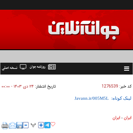
روزنامه جوان
نسخه اصلی
Toggle
navigation
کد خبر:
1276539
تاریخ انتشار:
۲۴ دی ۱۴۰۳ - ۰۰:۰۰
لینک کوتاه:
ايران
ايران
»