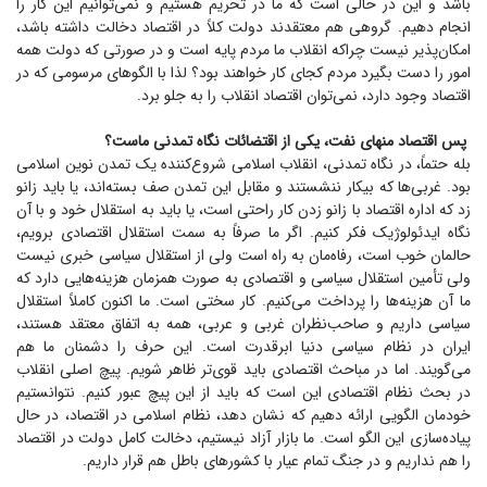
باشد و این در حالی است که ما در تحریم هستیم و نمی‌توانیم این کار را
انجام دهیم. گروهی هم معتقدند دولت کلاً در اقتصاد دخالت داشته باشد،
امکان‌پذیر نیست چراکه انقلاب ما مردم پایه است و در صورتی که دولت همه
امور را دست بگیرد مردم کجای کار خواهند بود؟ لذا با الگو‌های مرسومی که در
اقتصاد وجود دارد، نمی‌توان اقتصاد انقلاب را به جلو برد.
پس اقتصاد منهای نفت، یکی از اقتضائات نگاه تمدنی ماست؟
بله حتماً، در نگاه تمدنی، انقلاب اسلامی شروع‌کننده یک تمدن نوین اسلامی
بود. غربی‌ها که بیکار ننشستند و مقابل این تمدن صف بسته‌اند، یا باید زانو
زد که اداره اقتصاد با زانو زدن کار راحتی است، یا باید به استقلال خود و با آن
نگاه ایدئولوژیک فکر کنیم. اگر ما صرفاً به سمت استقلال اقتصادی برویم،
حالمان خوب است، رفاه‌مان به راه است ولی از استقلال سیاسی خبری نیست
ولی تأمین استقلال سیاسی و اقتصادی به صورت همزمان هزینه‌هایی دارد که
ما آن هزینه‌ها را پرداخت می‌کنیم. کار سختی است. ما اکنون کاملاً استقلال
سیاسی داریم و صاحب‌نظران غربی و عربی، همه به اتفاق معتقد هستند،
ایران در نظام سیاسی دنیا ابرقدرت است. این حرف را دشمنان ما هم
می‌گویند. اما در مباحث اقتصادی باید قوی‌تر ظاهر شویم. پیچ اصلی انقلاب
در بحث نظام اقتصادی این است که باید از این پیچ عبور کنیم. نتوانستیم
خودمان الگویی ارائه دهیم که نشان دهد، نظام اسلامی در اقتصاد، در حال
پیاده‌سازی این الگو است. ما بازار آزاد نیستیم، دخالت کامل دولت در اقتصاد
را هم نداریم و در جنگ تمام عیار با کشور‌های باطل هم قرار داریم.