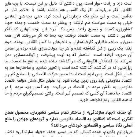
است دزد و رانت خوار است. پول داشتن که دلیل بر این نیست. یا بچه‌های
انقلابی فکر می‌کردند، اگر یک کاسبی هم داشته باشند با اخلاص‌شان در
تناقض است و این تفکر یک بازدارندگی ایجاد کرد. حتی بچه‌های انقلابی
خیلی به سمت سیاست هم نرفتند و بیشتر به سمت خدمت و بدنه جهاد
کشاورزی، کمیته و بسیج رفتند. پس یک ایراد این بود، آنهایی که تفکر
انقلابی داشتند به سمت اقتصاد نرفتند، چه بسا که اگر می‌رفتند الان همه
مدیران، صاحب‌نظران، کارخانه‌داران و تاجر‌های ما کامل انقلابی بودند. دوم
اینکه یک ریلی از قبل گذاشته شده و هر چه دولت‌سازی شده بوده بر اساس
آن صورت گرفته است. استعمار که به نیت پیشرفت و توانمندسازی عمل
نمی‌کند لذا قطعاً آن الگو‌هایی که در گذشته پیاده شده به نفع ما نیست. ما
ریل‌هایی که در گذشته، گذاشته شده است را تغییر ندادیم و ساختار‌ها هم به
همان شکل است. پس لازم است ابتدا مسیر حرکت اقتصادی را اصلاح کنیم و
اقتصاد مقاومتی باید روی زمین پیاده شود. به عنوان مثال شش مؤلفه اقتصاد
مقاومتی به نقش مردم در اقتصاد بر می‌گردد. چه کسی باید مردم را در
اقتصاد جا دهد؟ آن کسی که تصمیم گیر است. وقتی تصمیم‌گیران مردم را جا
ندهند اتفاقی رقم نخواهد خورد.
آیا حذف «جهاد سازندگی» از ساختار نظام سیاسی کشورمان، محصول همان
تفکری است که اعتقادی به اقتصاد مقاومتی ندارد و گروه‌های جهادی را مانع
اصلی نگاه سیاسی و اقتصادی خودشان می‌دانند؟‌
می‌توانیم بگوییم، عمده کسانی که در مسیر حذف «جهاد سازندگی» تلاش