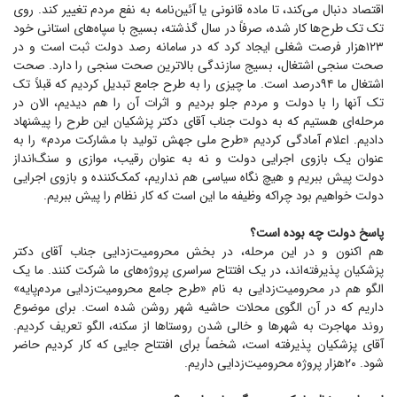
اقتصاد دنبال می‌کند، تا ماده قانونی یا آئین‌نامه به نفع مردم تغییر کند. روی
تک تک طرح‌ها کار شده، صرفاً در سال گذشته، بسیج با سپاه‌های استانی خود
۱۲۳هزار فرصت شغلی ایجاد کرد که در سامانه رصد دولت ثبت است و در
صحت سنجی اشتغال، بسیج سازندگی بالاترین صحت سنجی را دارد. صحت
اشتغال ما ۹۴درصد است. ما چیزی را به طرح جامع تبدیل کردیم که قبلاً تک
تک آنها را با دولت و مردم جلو بردیم و اثرات آن را هم دیدیم، الان در
مرحله‌ای هستیم که به دولت جناب آقای دکتر پزشکیان این طرح را پیشنهاد
دادیم. اعلام آمادگی کردیم «طرح ملی جهش تولید با مشارکت مردم» را به
عنوان یک بازوی اجرایی دولت و نه به عنوان رقیب، موازی و سنگ‌انداز
دولت پیش ببریم و هیچ نگاه سیاسی هم نداریم، کمک‌کننده و بازوی اجرایی
دولت خواهیم بود چراکه وظیفه ما این است که کار نظام را پیش ببریم.
پاسخ دولت چه بوده است؟
هم اکنون و در این مرحله، در بخش محرومیت‌زدایی جناب آقای دکتر
پزشکیان پذیرفته‌اند، در یک افتتاح سراسری پروژه‌های ما شرکت کنند. ما یک
الگو هم در محرومیت‌زدایی به نام «طرح جامع محرومیت‌زدایی مردم‌پایه»
داریم که در آن الگوی محلات حاشیه شهر روشن شده است. برای موضوع
روند مهاجرت به شهر‌ها و خالی شدن روستا‌ها از سکنه، الگو تعریف کردیم.
آقای پزشکیان پذیرفته است، شخصاً برای افتتاح جایی که کار کردیم حاضر
شود. ۲۰هزار پروژه محرومیت‌زدایی داریم.