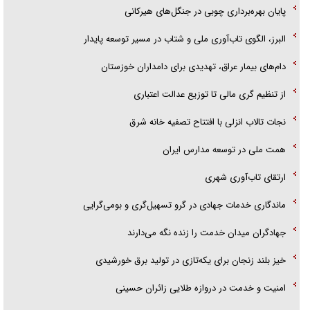
پلیس
پایان بهره‌برداری چوبی در جنگل‌های هیرکانی
تحلیل ابعاد پیام رهبر انقلاب به حزب‌الله/ مقاومت نقشه راه آینده غرب آسیا
البرز، الگوی تاب‌آوری ملی و شتاب در مسیر توسعه پایدار
گفت‌و‌گو اختصاصی با همسر فرمانده شهید حزب‌الله لبنان/ هر شبش شب
دام‌های بیمار عراق، تهدیدی برای دامداران خوزستان
قدر بود
از تنظیم گری مالی تا توزیع عدالت اعتباری
نجات تالاب انزلی با افتتاح تصفیه خانه شرق
همت ملی در توسعه مدارس ایران
ارتقای تاب‌آوری شهری
ماندگاری خدمات جهادی در گرو تسهیل‌گری و بومی‌گرایی
جهادگران میدان خدمت را زنده نگه می‌دارند
خیز بلند زنجان برای یکه‌تازی در تولید برق خورشیدی
امنیت و خدمت در دروازه طلایی زائران حسینی