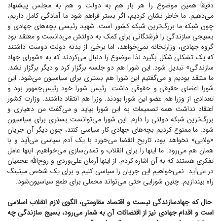
دقیقاً همین موضوع را هر بار هم به دولت و هم به مجلس پیشنهاد
می‌دهیم. ما خاطر نشان کردیم، اگر بستر فراهم شود ما آمادگی کامل داریم،
چون شبکه ما بزرگ‌ترین شبکه کشور است. شهید رئیسی بچه‌های جهادی و
بسیجی سازندگی را فرشتگانی برای کمک به دولتش می‌دانست و معتقد بود
گروه جهادی، وزارتخانه نمی‌خواهد، اما برخی از بدنه دولت دوست داشتند
که یک تشکلی شکل بگیرد لذا موضوع را دنبال می‌کردند که به «شورای جهاد
سازندگی» تبدیل شود. این شورا هم دو جلسه برگزار کرد و دیگر برگزار نشد.
ما منتقد بودیم و می‌گفتیم این شورا هم بستری برای سیاسیون می‌شود. این
شورا اعضای حقیقی و حقوقی داشت. رئیس شورا خود رئیس‌جمهور بود و
تعدادی از وزرا هم عضو این شورا بودند. وزرا هم انتقاد داشتند. وزارت کشور
اعتقاد نداشت همه تصمیمات به این شورا بیاید و می‌گفت من دهیاری و
بزرگ‌ترین شبکه دولتی را دارم. این شورا می‌توانست بستری برای سیاسیون
شود. ما ممنوع کردیم بچه‌های جهادی کار سیاسی کنند، چون دیگر آن جریان
«ولایی» نخواهد بود، تاریخ انقضا می‌خورد با یک آدم سیاسی می‌آید و با
همان هم می‌رود. ما اینها را برای انقلاب و تمدن‌سازی می‌خواهیم. اینها عامل
تفکری هستند که به آن اشاره کردم. از اینها آرمان علی‌وردی و روح‌الله عجمیان
در می‌آید. نمی‌خواهیم این جریان را سیاسی کنیم و برای یک شخص میتینگ
راه بیندازیم. چنین شورایی حتی می‌تواند محملی برای طمع سیاسیون‌شود.
حال که جهاد‌سازندگی نیست و اقتصاد مقاومتی، الگوی لازم انقلاب اسلامی
است و اقدام جهادی نیز از اقتضائات آن به شمار می‌رود، بسیج سازندگی چه