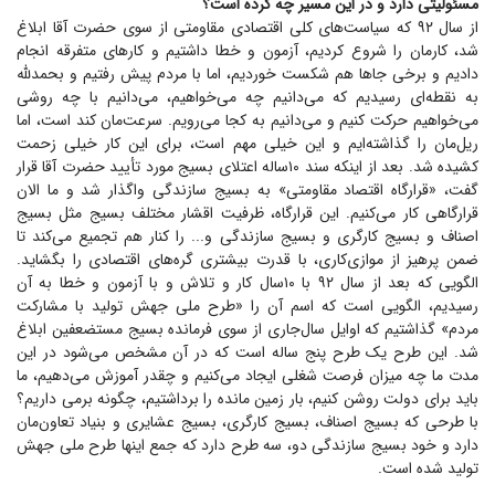
مسئولیتی دارد و در این مسیر چه کرده است؟
از سال ۹۲ که سیاست‌های کلی اقتصادی مقاومتی از سوی حضرت آقا ابلاغ
شد، کارمان را شروع کردیم، آزمون و خطا داشتیم و کار‌های متفرقه انجام
دادیم و برخی جا‌ها هم شکست خوردیم، اما با مردم پیش رفتیم و بحمدلله
به نقطه‌ای رسیدیم که می‌دانیم چه می‌خواهیم، می‌دانیم با چه روشی
می‌خواهیم حرکت کنیم و می‌دانیم به کجا می‌رویم. سرعت‌مان کند است، اما
ریل‌مان را گذاشته‌ایم و این خیلی مهم است، برای این کار خیلی زحمت
کشیده شد. بعد از اینکه سند ۱۰ساله اعتلای بسیج مورد تأیید حضرت آقا قرار
گفت، «قرارگاه اقتصاد مقاومتی» به بسیج سازندگی واگذار شد و ما الان
قرارگاهی کار می‌کنیم. این قرارگاه، ظرفیت اقشار مختلف بسیج مثل بسیج
اصناف و بسیج کارگری و بسیج سازندگی و... را کنار هم تجمیع می‌کند تا
ضمن پرهیز از موازی‌کاری، با قدرت بیشتری گره‌های اقتصادی را بگشاید.
الگویی که بعد از سال ۹۲ با ۱۰سال کار و تلاش و با آزمون و خطا به آن
رسیدیم، الگویی است که اسم آن را «طرح ملی جهش تولید با مشارکت
مردم» گذاشتیم که اوایل سال‌جاری از سوی فرمانده بسیج مستضعفین ابلاغ
شد. این طرح یک طرح پنج ساله است که در آن مشخص می‌شود در این
مدت ما چه میزان فرصت شغلی ایجاد می‌کنیم و چقدر آموزش می‌دهیم، ما
باید برای دولت روشن کنیم، بار زمین مانده را برداشتیم، چگونه برمی داریم؟
با طرحی که بسیج اصناف، بسیج کارگری، بسیج عشایری و بنیاد تعاون‌مان
دارد و خود بسیج سازندگی دو، سه طرح دارد که جمع اینها طرح ملی جهش
تولید شده است.