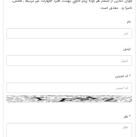
جوان آنلاين از انتشار هر گونه پيام حاوي تهمت، افترا، اظهارات غير مرتبط ، فحش،
ناسزا و... معذور است
نام
ایمیل
* کد امنیتی
* نظر