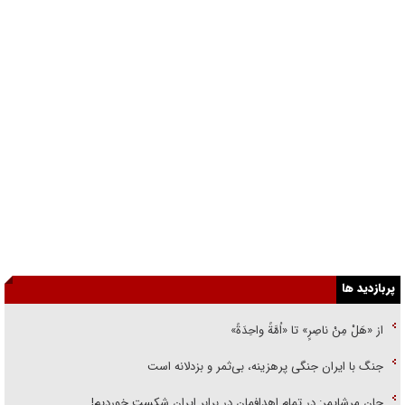
پربازدید ها
از «هَلْ مِنْ ناصِرٍ» تا «اُمَّةً واحِدَةً»
جنگ با ایران جنگی پرهزینه، بی‌ثمر و بزدلانه است
جان مرشایمر: در تمام اهدافمان در برابر ایران شکست خوردیم!