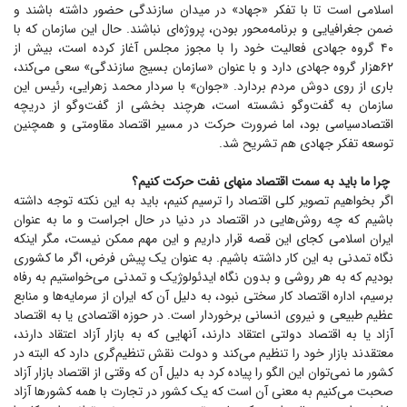
اسلامی است تا با تفکر «جهاد» در میدان سازندگی حضور داشته باشند و
ضمن جغرافیایی و برنامه‌محور بودن، پروژه‌ای نباشند. حال این سازمان که با
۴۰ گروه جهادی فعالیت خود را با مجوز مجلس آغاز کرده است، بیش از
۶۲هزار گروه جهادی دارد و با عنوان «سازمان بسیج سازندگی» سعی می‌کند،
باری از روی دوش مردم بردارد. «جوان» با سردار محمد زهرایی، رئیس این
سازمان به گفت‌و‌گو نشسته است، هرچند بخشی از گفت‌و‌گو از دریچه
اقتصادسیاسی بود، اما ضرورت حرکت در مسیر اقتصاد مقاومتی و همچنین
توسعه تفکر جهادی هم تشریح شد.
چرا ما باید به سمت اقتصاد منهای نفت حرکت کنیم؟
اگر بخواهیم تصویر کلی اقتصاد را ترسیم کنیم، باید به این نکته توجه داشته
باشیم که چه روش‌هایی در اقتصاد در دنیا در حال اجراست و ما به عنوان
ایران اسلامی کجای این قصه قرار داریم و این مهم ممکن نیست، مگر اینکه
نگاه تمدنی به این کار داشته باشیم. به عنوان یک پیش فرض، اگر ما کشوری
بودیم که به هر روشی و بدون نگاه ایدئولوژیک و تمدنی می‌خواستیم به رفاه
برسیم، اداره اقتصاد کار سختی نبود، به دلیل آن که ایران از سرمایه‌ها و منابع
عظیم طبیعی و نیروی انسانی برخوردار است. در حوزه اقتصادی یا به اقتصاد
آزاد یا به اقتصاد دولتی اعتقاد دارند، آنهایی که به بازار آزاد اعتقاد دارند،
معتقدند بازار خود را تنظیم می‌کند و دولت نقش تنظیم‌گری دارد که البته در
کشور ما نمی‌توان این الگو را پیاده کرد به دلیل آن که وقتی از اقتصاد بازار آزاد
صحبت می‌کنیم به معنی آن است که یک کشور در تجارت با همه کشور‌ها آزاد