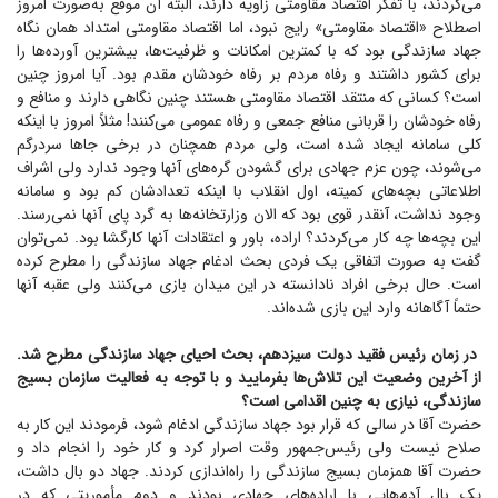
می‌کردند، با تفکر اقتصاد مقاومتی زاویه دارند، البته آن موقع به‌صورت امروز
اصطلاح «اقتصاد مقاومتی» رایج نبود، اما اقتصاد مقاومتی امتداد همان نگاه
جهاد سازندگی بود که با کمترین امکانات و ظرفیت‌ها، بیشترین آورده‌ها را
برای کشور داشتند و رفاه مردم بر رفاه خودشان مقدم بود. آیا امروز چنین
است؟ کسانی که منتقد اقتصاد مقاومتی هستند چنین نگاهی دارند و منافع و
رفاه خودشان را قربانی منافع جمعی و رفاه عمومی می‌کنند! مثلاً امروز با اینکه
کلی سامانه ایجاد شده است، ولی مردم همچنان در برخی جا‌ها سردرگم
می‌شوند، چون عزم جهادی برای گشودن گره‌های آنها وجود ندارد ولی اشراف
اطلاعاتی بچه‌های کمیته، اول انقلاب با اینکه تعدادشان کم بود و سامانه
وجود نداشت، آنقدر قوی بود که الان وزارتخانه‌ها به گرد پای آنها نمی‌رسند.
این بچه‌ها چه کار می‌کردند؟ اراده، باور و اعتقادات آنها کارگشا بود. نمی‌توان
گفت به صورت اتفاقی یک فردی بحث ادغام جهاد سازندگی را مطرح کرده
است. حال برخی افراد نادانسته در این میدان بازی می‌کنند ولی عقبه آنها
حتماً آگاهانه وارد این بازی شده‌اند.
در زمان رئیس فقید دولت سیزدهم، بحث احیای جهاد سازندگی مطرح شد.
از آخرین وضعیت این تلاش‌ها بفرمایید و با توجه به فعالیت سازمان بسیج
سازندگی، نیازی به چنین اقدامی است؟
حضرت آقا در سالی که قرار بود جهاد سازندگی ادغام شود، فرمودند این کار به
صلاح نیست ولی رئیس‌جمهور وقت اصرار کرد و کار خود را انجام داد و
حضرت آقا همزمان بسیج سازندگی را راه‌اندازی کردند. جهاد دو بال داشت،
یک بال آدم‌هایی با اراده‌های جهادی بودند و دوم مأموریتی که در