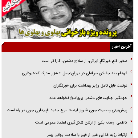
قصه ناتمام سرویس مدارس
آیا مقاومت فلسطین خلع‌سلاح می‌شود؟
الگوی وحدت‌آفرین در ادراک سیاست خارجی
آخرین اخبار
گفتگوی دکتر اخوان مدیرمسئول روزنامه جوان با برنامه تلویزیونی «نبرد
مخبر: قلمِ خبرنگارِ ایرانی، از سلاح دشمن، کارا تر است
هرمز»
انهدام باند جاعلان حرفه‌ای در تهران؛جعل ۴ هزار مدرک کلاهبرداری
امام حسین (ع) کشته سیرت‌های عصر جاهلی شد
توئیت قابل تامل وزیر بهداشت برای خبرنگاران
فریاد‌ها و ناله‌های دوستان مبارزدلم را آتش می‌زد
جهانگیر: جنایت‌های دشمن بی‌پاسخ نخواهد ماند
پیش‌بینی وضعیت جوی ۵ روز آینده؛ موج جدید ناپایداری جوی در راه است
کاظمی: رسانه یکی از ارکان شکل‌گیری اعتماد عمومی است
ارتباط رژیم غذایی غنی از فیبر با سلامت روانی بهتر