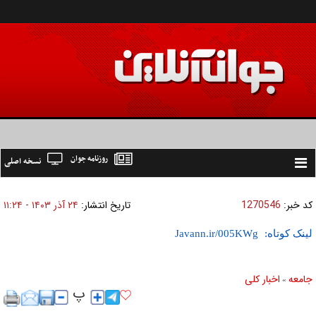
روزنامه جوان
نسخه اصلی
Toggle
navigation
کد خبر:
1270546
تاریخ انتشار:
۲۴ آذر ۱۴۰۳ - ۱۱:۲۴
لینک کوتاه:
جامعه
اخبار كلی
»