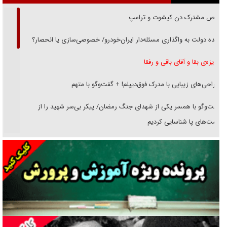
رقص مشترک دن کیشوت و ترامپ
دنده دولت به واگذاری مسئله‌دار ایران‌خودرو/ خصوصی‌سازی یا انحصار؟
غریزه‌ی بقا و آقای باقی و رفقا
جراحی‌های زیبایی با مدرک فوق‌دیپلم! + گفت‌وگو با متهم
گفت‌وگو با همسر یکی از شهدای جنگ رمضان/ پیکر بی‌سر شهید را از
انگشت‌های پا شناسایی کردیم
نسلی که آنلاین الگو می‌گیرد
گفت‌وگو با آیت‌الله جاودان/ جفای مخالفان مکانت معنوی رهبر شهید را
ارتقا می‌داد
راننده مست به قانون می‌خندد
همه آقای دوربینی شده‌ایم!