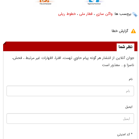
برچسب ها:
واگن سازی
،
قطار ملی
،
خطوط ریلی
گزارش خطا
نظر شما
جوان آنلاين از انتشار هر گونه پيام حاوي تهمت، افترا، اظهارات غير مرتبط ، فحش،
ناسزا و... معذور است
نام
ایمیل
* کد امنیتی