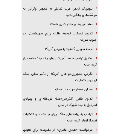
نیویورک تایمز: غرب تمایلی به تجهیز اوکراین به
موشک‌های رهگیر ندارد
صنعا: نیروهای ما در کمین‌ هستند
تداوم تحرکات توسعه طلبانه رژیم صهیونیستی در
جنوب سوریه
حمله سایبری گسترده به بورس آمریکا
سندرز: ترامپ فاسد، آمریکا را وارد یک جنگ فاجعه بار
کرده است
نگرانی جمهوری‌خواهان آمریکا از تأثیر منفی جنگ
ایران بر انتخابات
صدای انفجار مهیب در مسکو
تداوم نقض آتش‌بس؛حمله توپخانه‌ای و پهپادی
اسرائیل به چند شهرک در لبنان
ترامپ به پیامدهای جنگ ایران بر اقتصاد و انتخابات
آمریکا اذعان کرده است
درخواست «هادی عامری» از مقاومت برای تعویق