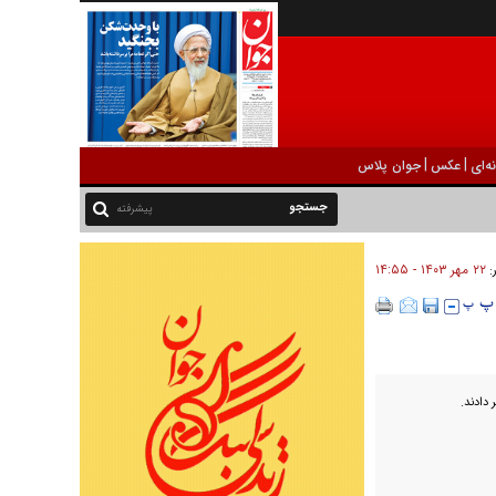
|
|
ه‌ای
عکس
جوان پلاس
پیشرفته
۲۲ مهر ۱۴۰۳ - ۱۴:۵۵
ر:
دادند.