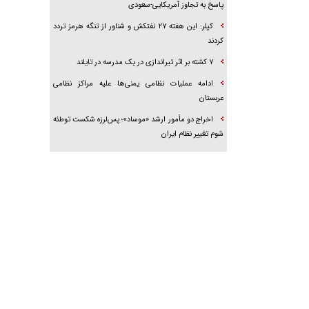
پاسخ به تجاوز آمریکایی-سعودی
کپلر: این هفته ۲۷ نفتکش و شناور از تنگه هرمز تردد
کردند
۷ کشته بر اثر تیراندازی در یک مدرسه در تایلند
ادامه عملیات نظامی یمنی‌ها علیه مراکز نظامی
عربستان
اخراج دو مأمور ارشد «موساد»؛ پس‌لرزه شکست توطئه
شوم تغییر نظام ایران