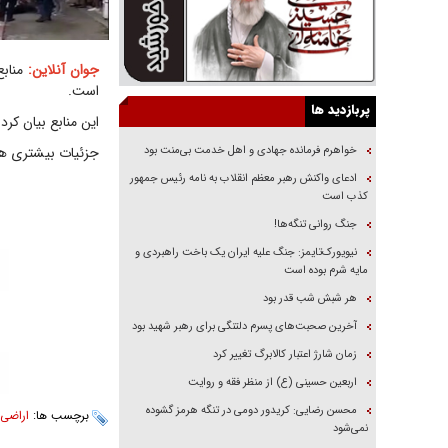
جوان آنلاین:
منابع
است.
پربازدید ها
این منابع بیان کر
خواهرم فرمانده جهادی و اهل خدمت بی‌منت بود
جزئیات بیشتری هن
ادعای واکنش رهبر معظم انقلاب به نامه رئیس جمهور
کذب است
جنگ روانی تنگه‌ها!
نیویورک‌تایمز: جنگ علیه ایران یک باخت راهبردی و
مایه شرم بوده است
هر شبش شب قدر بود
آخرین صحبت‌های پسرم دلتنگی برای رهبر شهید بود
زمان شارژ اعتبار کالابرگ تغییر کرد
اربعین حسینی (ع) از منظر فقه و روایت
محسن رضایی: کریدور دومی در تنگه هرمز گشوده
برچسب ها:
اراضی 
نمی‌شود