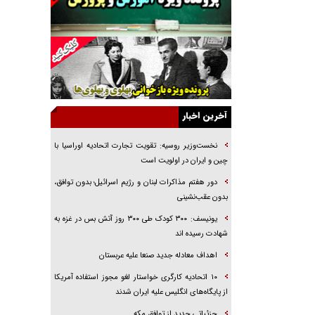
خرید قسطی اولش خنده و آخرش گریه است!
فوتبال و آن «بالا»!
راهبرد غافلگیری با نسل جدید پهپاد‌ها
جنجال پزشکان تقلبی در صنعت زیبایی
یهودی‌ها در ادبیات داستانی اروپا؛ از شکسپیر تا
دیکنز
آخرین اخبار
گفت‌وگو با خواهر یکی از شهدای جنگ رمضان/
خواهرم فرمانده جهادی و اهل خدمت بی‌منت بود
نخست‌وزیر روسیه:‌ تقویت تجارت اتحادیه اوراسیا با
چین و ایران در اولویت است
جزئیات شکنجه‌هایم فراتر از آن است که در بیان
بگنجد!
دور هفتم مذاکرات لبنان و رژیم اسرائیل؛ بدون توافق،
بدون عقب‌نشینی
گزارش «جوان» از قوانین سخت‌گیرانه ۶ قاره در
برابر یورش به پاسگاه‌های پلیس
یونیسف: ۳۰۰ کودک طی ۳۰۰ روز آتش بس در غزه به
شهادت رسیده اند
اهداف معادله جدید صنعا علیه عربستان
۱۰ اتحادیه کارگری خواستار لغو مجوز استفاده آمریکا
از پایگاه‌های انگلیس علیه ایران شدند
جزئیاتی جدید از توافق مکه