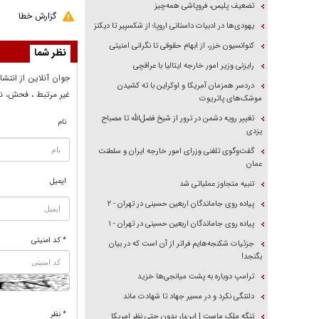
تضعیف پلیس، فروپاشی همه‌چیز
گزارش خطا
یهودی‌ها در ادبیات داستانی اروپا؛ از شکسپیر تا دیکنز
کنوانسیون خزر، از ابهام حقوقی تا نگرانی امنیتی
نظر شما
رایزنی وزیر امور خارجه ایتالیا با عراقچی
جوان آنلاين از انتشا
دردسر همزمان آمریکا و اوکراین با ته کشیدن
غير مرتبط ، فحش، نا
موشک‌های پاتریوت
تغییر رویه دشمن در ترور از شیخ فضل‌الله تا مصباح
نام
یزدی
گفت‌وگوی تلفنی وزرای امور خارجه ایران و سلطنت
عمان
ایمیل
تنبیه متجاوز عملیاتی شد
پیاده روی جاماندگان اربعین حسینی در تهران - ۲
پیاده روی جاماندگان اربعین حسینی در تهران - ۱
* کد امنیتی
جزئیات شکنجه‌هایم فراتر از آن است که در بیان
بگنجد!
ترامپ دوباره به پشت میانجی‌ها خزید
دلتنگی نکرد و در مسیر جهاد تا شهادت ماند
* نظر
تنگه ملک ماست | این‌بار بدون حتی نظر امریکا