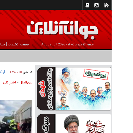
|
صفحه نخست
سیا
جمعه ۱۶ مرداد ۱۴۰۵ -
2026 August 07
لینک
کد خبر:
1257220
بين‌الملل
اخبار كلی
»