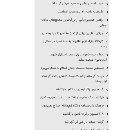
خرید قسطی اولش خنده و آخرش گریه است!
مقاومت نقشه راه آینده غرب آسیاست
اربعین حسینی؛ یکی از بزرگ‌ترین تجمع‌های سالانه
جهان
جولان عقابان ایرانی از دفاع مقدس تا نبرد رمضان
کارخانه رؤیاسازی هالیوود به خط تولید فراموشی
رسید
ادعا درباره «نحوه رد زنی محل استقرار شهید
لاریجانی» صحت ندارد
فلسطین مسئله نخست جهان اسلام به شمار می‌رود
قیمت گوسفند زنده ۳۰ درصد کاهش یافت؛ گوشت
ارزان نشد
۱.۸میلیون زائر اربعین به کشور بازگشتند
بازگشت یک میلیون و ۹۷۴ هزار زائر اربعین به کشور
فرهنگ با بخشنامه و نگاه قیم‌مآبانه اصلاح نمی‌شود
۲.۸ میلیون زائر به کشور بازگشتند
گزینه استقلال راهی گل گهر شد