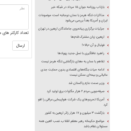
بازتاب روزنامه جوان ۱۵ مرداد در شبکه خبر
مذاکرات تنگه هرمز با عمان دوجانبه است؛ موضوعات
ایران و آمریکا بعداً بررسی می‌شود
جزئیات برگزاری پیاده‌روی جاماندگان اربعین در تهران
تعداد کارکتر های م
اربعین؛ زبان مشترک قدم‌ها
فوتبال و آن «بالا»!
راهبرد غافلگیری با نسل جدید پهپاد‌ها
تفاهم با عمان به معنای بازگشایی تنگه هرمز نیست
ادامه حیات بنگاه‌های اقتصادی بدون حمایت جدی
مالیاتی و بیمه‌ای ممکن نیست
وزیر صمت عازم پاکستان شد
صرفه‌جویی مردم ۲ هزار مگاوات برق تولید کرد
آمریکا تحریم‌های یک شرکت هواپیمایی عراقی را لغو
کرد
بازگشت ۳ میلیون و ۱۷ هزار زائر اربعین به کشور
مواضع حکیمانه رهبر معظم انقلاب، نصب العین همه
مسئولان نظام باشد