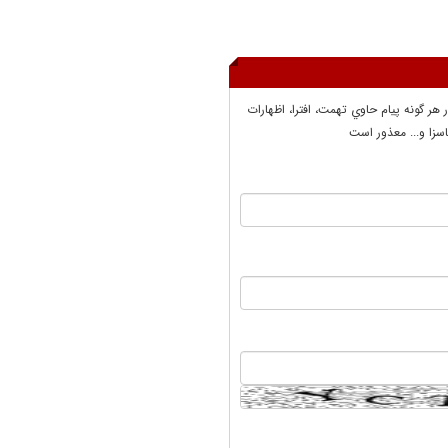
ر هر گونه پيام حاوي تهمت، افترا، اظهارات
سزا و... معذور است