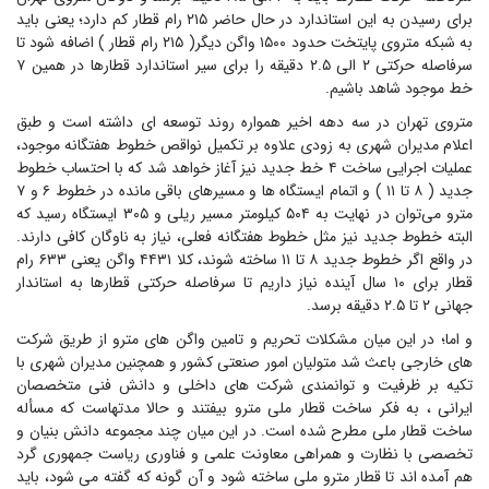
برای رسیدن به این استاندارد در حال حاضر ۲۱۵ رام قطار کم دارد؛ یعنی باید
به شبکه متروی پایتخت حدود ۱۵۰۰ واگن دیگر( ۲۱۵ رام قطار ) اضافه شود تا
سرفاصله حرکتی ۲ الی ۲.۵ دقیقه را برای سیر استاندارد قطارها در همین ۷
خط موجود شاهد باشیم.
متروی تهران در سه دهه اخیر همواره روند توسعه ای داشته است و طبق
اعلام مدیران شهری به زودی علاوه بر تکمیل نواقص خطوط هفتگانه موجود،
عملیات اجرایی ساخت ۴ خط جدید نیز آغاز خواهد شد که با احتساب خطوط
جدید ( ۸ تا ۱۱ ) و اتمام ایستگاه ها و مسیرهای باقی مانده در خطوط ۶ و ۷
مترو می‌توان در نهایت به ۵۰۴ کیلومتر مسیر ریلی و ۳۰۵ ایستگاه رسید که
البته خطوط جدید نیز مثل خطوط هفتگانه فعلی، نیاز به ناوگان کافی دارند.
در واقع اگر خطوط جدید ۸ تا ۱۱ ساخته شوند، کلا ۴۴۳۱ واگن یعنی ۶۳۳ رام
قطار برای ۱۰ سال آینده نیاز داریم تا سرفاصله حرکتی قطارها به استاندار
جهانی ۲ تا ۲.۵ دقیقه برسد.
و اما؛ در این میان مشکلات تحریم و تامین واگن های مترو از طریق شرکت
های خارجی باعث شد متولیان امور صنعتی کشور و همچنین مدیران شهری با
تکیه بر ظرفیت و توانمندی شرکت های داخلی و دانش فنی متخصصان
ایرانی ، به فکر ساخت قطار ملی مترو بیفتند و حالا مدتهاست که مسأله
ساخت قطار ملی مطرح شده است. در این میان چند مجموعه دانش بنیان و
تخصصی با نظارت و همراهی معاونت علمی و فناوری ریاست جمهوری گرد
هم آمده اند تا قطار مترو ملی ساخته شود و آن گونه که گفته می شود، باید