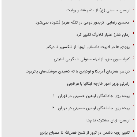
اربعین حسینی (ع) از منظر فقه و روایت
محسن رضایی: کریدور دومی در تنگه هرمز گشوده نمی‌شود
زمان شارژ اعتبار کالابرگ تغییر کرد
یهودی‌ها در ادبیات داستانی اروپا؛ از شکسپیر تا دیکنز
کنوانسیون خزر، از ابهام حقوقی تا نگرانی امنیتی
دردسر همزمان آمریکا و اوکراین با ته کشیدن موشک‌های پاتریوت
رایزنی وزیر امور خارجه ایتالیا با عراقچی
پیاده روی جاماندگان اربعین حسینی در تهران - ۱
پیاده روی جاماندگان اربعین حسینی در تهران - ۲
اربعین؛ زبان مشترک قدم‌ها
تغییر رویه دشمن در ترور از شیخ فضل‌الله تا مصباح یزدی