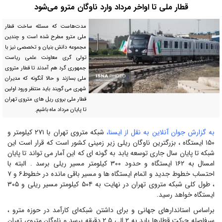
قطار ملی تا اواخر مرداد وارد ناوگان مترو می‌شود
مدت‌هاست که مسئله ساخت قطار
ملی مترو مطرح شده است و چندین
مجموعه دانش بنیان و تخصصی نیز با
تولی گری معاونت علمی ریاست
جمهوری گرد هم آمدند تا قطار متروی
ملی بسازند و حالا آنگونه که مدیران
شهری می گویند باید منتظر ورود اولین
قطار ملی بروی ریل های متروی تهران
تا پایان مرداد ماه باشیم.
به گزارش جوان آنلاین به نقل از ایسنا،
شبکه متروی تهران با ۲۷۱ کیلومتر و
۱۵۰ ایستگاه ، بزرگترین ناوگان ریلی زیر زمینی کشور است که قرار است این
شبکه تا پایان سال جاری توسعه یابد به گونه ای که این آمار می تواند تا پایان
امسال به ۱۶۲ ایستگاه و حدود ۳۰۰ کیلومتر مسیر ریلی برسد . البته با
احتساب خطوط جدید و اتمام ایستگاه ها و مسیر باقی مانده در خطوط۶ و ۷
، طول کلی شبکه متروی تهران در نهایت به ۵۰۴ کیلومتر مسیر ریلی و ۳۰۵
ایستگاه خواهد رسید.
براساس استاندارهای جهانی و برای داشتن شبکه‌ای کارآمد در حوزه مترو ،
سرفاصله حرکت قطارها باید به ۲ الی ۲.۵ دقیقه برسد و ناوگان متروی تهران