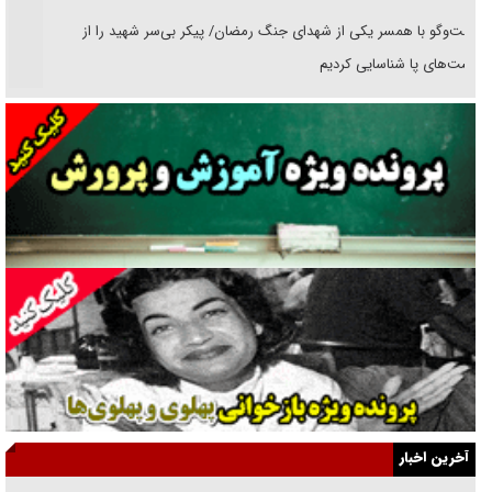
گفت‌وگو با همسر یکی از شهدای جنگ رمضان/ پیکر بی‌سر شهید را از
انگشت‌های پا شناسایی کردیم
نسلی که آنلاین الگو می‌گیرد
گفت‌وگو با آیت‌الله جاودان/ جفای مخالفان مکانت معنوی رهبر شهید را
ارتقا می‌داد
راننده مست به قانون می‌خندد
همه آقای دوربینی شده‌ایم!
قصه ناتمام سرویس مدارس
آیا مقاومت فلسطین خلع‌سلاح می‌شود؟
الگوی وحدت‌آفرین در ادراک سیاست خارجی
آخرین اخبار
گفتگوی دکتر اخوان مدیرمسئول روزنامه جوان با برنامه تلویزیونی «نبرد