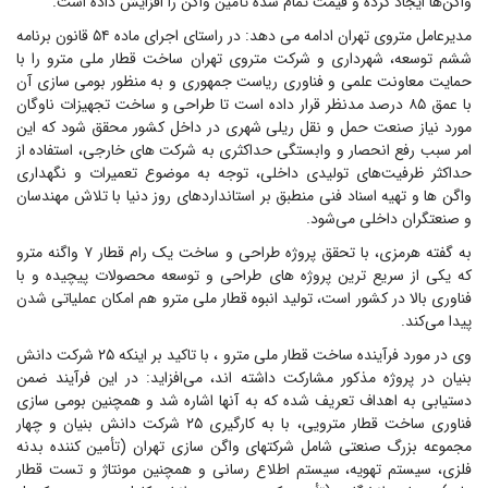
واگن‌ها ایجاد کرده و قیمت تمام شده تأمین واگن را افزایش داده است.
مدیرعامل متروی تهران ادامه می دهد: در راستای اجرای ماده ۵۴ قانون برنامه
ششم توسعه، شهرداری و شرکت متروی تهران ساخت قطار ملی مترو را با
حمایت معاونت علمی و فناوری ریاست جمهوری و به منظور بومی سازی آن
با عمق ۸۵ درصد مدنظر قرار داده است تا طراحی و ساخت تجهیزات ناوگان
مورد نیاز صنعت حمل و نقل ریلی شهری در داخل کشور محقق شود که این
امر سبب رفع انحصار و وابستگی حداکثری به شرکت های خارجی، استفاده از
حداکثر ظرفیت‌های تولیدی داخلی، توجه به موضوع تعمیرات و نگهداری
واگن ها و تهیه اسناد فنی منطبق بر استانداردهای روز دنیا با تلاش مهندسان
و صنعتگران داخلی می‌شود.
به گفته هرمزی، با تحقق پروژه طراحی و ساخت یک رام قطار ۷ واگنه مترو
که یکی از سریع ترین پروژه های طراحی و توسعه محصولات پیچیده و با
فناوری بالا در کشور است، تولید انبوه قطار ملی مترو هم امکان عملیاتی شدن
پیدا می‌کند.
وی در مورد فرآینده ساخت قطار ملی مترو ، با تاکید بر اینکه ۲۵ شرکت دانش
بنیان در پروژه مذکور مشارکت داشته اند، می‌افزاید: در این فرآیند ضمن
دستیابی به اهداف تعریف شده که به آنها اشاره شد و همچنین بومی سازی
فناوری ساخت قطار مترویی، با به کارگیری ۲۵ شرکت دانش بنیان و چهار
مجموعه بزرگ صنعتی شامل شرکتهای واگن سازی تهران (تأمین کننده بدنه
فلزی، سیستم تهویه، سیستم اطلاع رسانی و همچنین مونتاژ و تست قطار