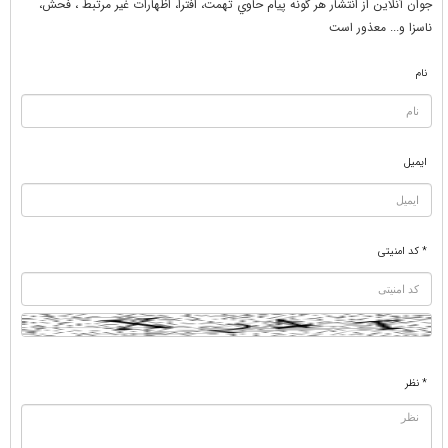
جوان آنلاين از انتشار هر گونه پيام حاوي تهمت، افترا، اظهارات غير مرتبط ، فحش،
ناسزا و... معذور است
نام
ایمیل
* کد امنیتی
* نظر