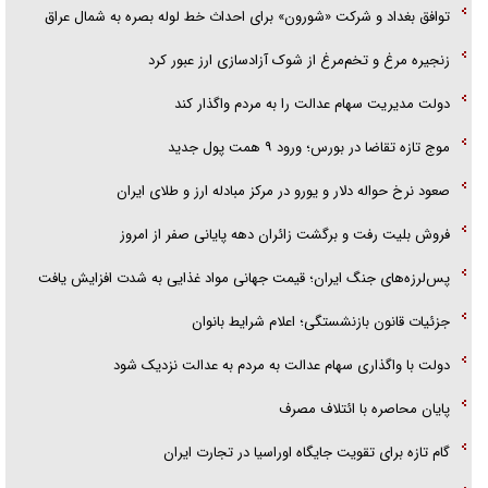
توافق بغداد و شرکت «شورون» برای احداث خط لوله بصره به شمال عراق
هرمز»
زنجیره مرغ و تخم‌مرغ از شوک آزادسازی ارز عبور کرد
امام حسین (ع) کشته سیرت‌های عصر جاهلی شد
دولت مدیریت سهام عدالت را به مردم واگذار کند
فریاد‌ها و ناله‌های دوستان مبارزدلم را آتش می‌زد
موج تازه تقاضا در بورس؛ ورود ۹ همت پول جدید
صعود نرخ حواله دلار و یورو در مرکز مبادله ارز و طلای ایران
فروش بلیت رفت و برگشت زائران دهه پایانی صفر از امروز
پس‌لرزه‌های جنگ ایران؛ قیمت جهانی مواد غذایی به شدت افزایش یافت
جزئیات قانون بازنشستگی؛ اعلام شرایط بانوان
دولت با واگذاری سهام عدالت به مردم به عدالت نزدیک شود
پایان محاصره با ائتلاف مصرف
گام تازه برای تقویت جایگاه اوراسیا در تجارت ایران