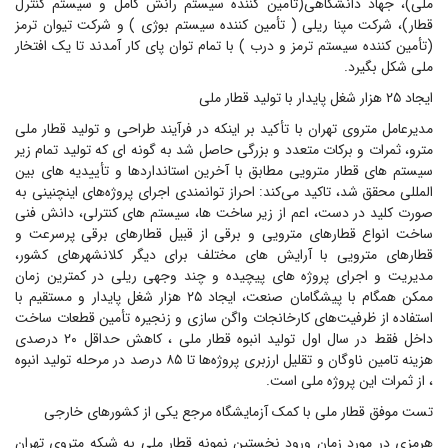
ملی)، جهاد دانشگاهی(تأمین کننده سیستم رانش کامل و سیستم کنترل
قطار)، شرکت مپنا ریلی ( تأمین کننده سیستم بوژی ) و شرکت تیوان ترمز
(تأمین کننده سیستم ترمز و درب ) با تمام توان پای کار آمدند تا یک افتخار
ملی شکل بگیرد.
ایجاد ۲۵ هزار شغل پایدار با تولید قطار ملی
مدیرعامل متروی تهران با تأکید بر اینکه در فرآیند طراحی و تولید قطار ملی
مترو،‌ ثمرات و برکات متعدد و بزرگی حاصل شد به گونه ای که تولید تمام زیر
سیستم های قطار مترویی مطابق با آخرین استانداردها و تأییدیه های بین
المللی محقق شد، تاکید می‌کند: احراز توانمندی اجرای پروژه‌های اینچنینی به
صورت کلید در دست، اعم از زیر ساخت ها، سیستم های کنترلی، دانش فنی
ساخت انواع قطارهای مترویی و برقی از قبیل قطارهای برقی پرسرعت و
قطارهای مترویی با آرایش های مختلف برای دیگر کلانشهرهای کشور،
مدیریت و اجرای پروژه های پیچیده و چند وجهی ریلی در کمترین زمان
ممکن همگام با پیشگامان صنعت، ایجاد ۲۵ هزار شغل پایدار و مستقیم با
استفاده از ظرفیت‌های کارخانجات واگن سازی و زنجیره تأمین قطعات ساخت
داخل فقط در سال اول تولید انبوه قطار ملی ، کاهش حداقل ۲۰ درصدی
هزینه تامین ناوگان و تقلیل ارزبری پروژه‌ها تا ۸۵ درصد در مرحله تولید انبوه
، از ثمرات این پروژه ملی است.
تست موفق قطار ملی با کمک آزمایشگاه مرجع یکی از کشورهای خارجی
هرمزی در مورد زمان ورود نخستین نمونه قطار ملی به شبکه متروی تهران