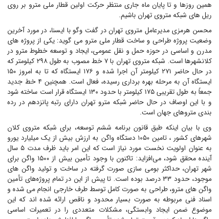
همین روزها و تا پایان ماه جاری منتظر حرکت اولین قطار ملی مترو بر روی
ریل های شبکه متروی تهران باشیم.
محسن هرمزی مدیرعامل متروی تهران در گفت وگو با ایسنا، در مورد آخرین
وضعیت پروژه طراحی و ساخت قطار ملی مترو می گوید: یکی از پروژه های
مدرن و اساسی در حوزه حمل و نقل عمومی، ایجاد و توسعه خطوط مترو در
کلانشهرها است. شبکه متروی تهران با ۷ خط مصوب به طول ۲۹۸ کیلومتر که
در حال حاضر ۲۷۱ کیلومتر آن اجرا شده و ۱۷۶ ایستگاه که تا به امروز ۱۵۰
ایستگاه آن به مرحله بهره برداری رسیده، فعال است. همچنین ۴ خط جدید
جمعاً به طول تقریبی ۱۷۵ کیلومتر با حدود ۱۳۰ ایستگاه قرار است ساخته شود
و با این اوصاف در حال حاضر شبکه مترو تهران دارای رتبه پانزدهم در رده
بندی متروهای جهان است.
وی با بیان اینکه طبق قانون برنامه ششم توسعه، برای شبکه متروی کلان
شهرهای کشور ، تامین ۱۰۵۰ دستگاه واگن به ارزش بیش از یک میلیارد یورو
به عنوان اولویت نخست مورد نیاز است که این امر باید ظرف مدت ۵ سال
آینده محقق شود، می‌افزاید: تاکنون با وجود تأمین بیش از ۱۵۰۰ واگن برای
شهر تهران، حداکثر بومی سازی صورت گرفته در ساخت و تولید واگن های
موجود، حدود ۳۳ درصد بوده است. تا پیش از این در تمام پروژه‌های تأمین
واگن های مترو، طراحی به صورت کامل توسط طرف خارجی انجام می شده و
اسناد فنی مربوطه به صورت بسیار محدود و ناقص ارائه شده اند که این
موضوع ضمن ایجاد وابستگی، مشکلات متعددی را در تعمیرات اساسی