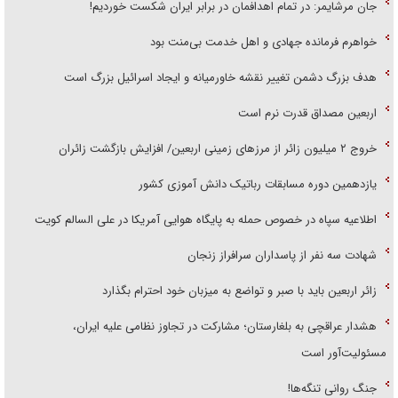
جان مرشایمر: در تمام اهدافمان در برابر ایران شکست خوردیم!
خواهرم فرمانده جهادی و اهل خدمت بی‌منت بود
هدف بزرگ دشمن تغییر نقشه خاورمیانه و ایجاد اسرائیل بزرگ است
اربعین مصداق قدرت نرم است
‌خروج ۲ میلیون زائر از مرز‌های زمینی اربعین/ افزایش بازگشت زائران
یازدهمین دوره مسابقات رباتیک دانش آموزی کشور
اطلاعیه سپاه در خصوص حمله به پایگاه هوایی آمریکا در علی السالم کویت
شهادت سه نفر از پاسداران سرافراز زنجان
زائر اربعین باید با صبر و تواضع به میزبان خود احترام بگذارد
هشدار عراقچی به بلغارستان؛ مشارکت در تجاوز نظامی علیه ایران،
مسئولیت‌آور است
جنگ روانی تنگه‌ها!