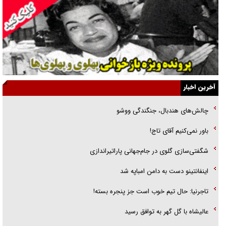
یهودی‌ها در ادبیات داستانی اروپا؛ از شکسپیر تا دیکنز
گفت‌وگو با خواهر یکی از شهدای جنگ رمضان/ خواهرم فرمانده جهادی و
اهل خدمت بی‌منت بود
جزئیات شکنجه‌هایم فراتر از آن است که در بیان بگنجد!
گزارش «جوان» از قوانین سخت‌گیرانه ۶ قاره در برابر یورش به پاسگاه‌های
آخرین اخبار
پلیس
چالش‌های هندبال، جنگندگی ووشو
تحلیل ابعاد پیام رهبر انقلاب به حزب‌الله/ مقاومت نقشه راه آینده غرب آسیا
باور نمی‌کنیم آقای تاج!
گفت‌و‌گو اختصاصی با همسر فرمانده شهید حزب‌الله لبنان/ هر شبش شب
شگفتی‌سازی گلوی در جام‌جهانی پاراتیراندازی
قدر بود
اینفانتینو دست به دامن امباپه شد
تاجرنیا: حال تیم خوب است جز پنجره بسته!
عالیشاه با گل گهر به توافق رسید