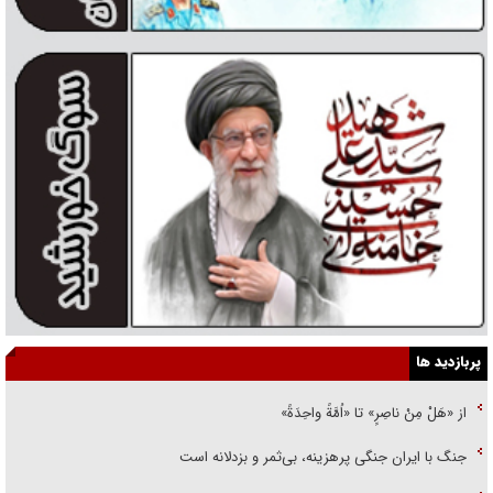
پربازدید ها
از «هَلْ مِنْ ناصِرٍ» تا «اُمَّةً واحِدَةً»
جنگ با ایران جنگی پرهزینه، بی‌ثمر و بزدلانه است