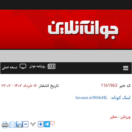
روزنامه جوان
نسخه اصلی
Toggle
navigation
کد خبر:
1161963
تاریخ انتشار:
۱۶ خرداد ۱۴۰۲ - ۲۲:۰۲
لینک کوتاه:
ورزش
ساير
»