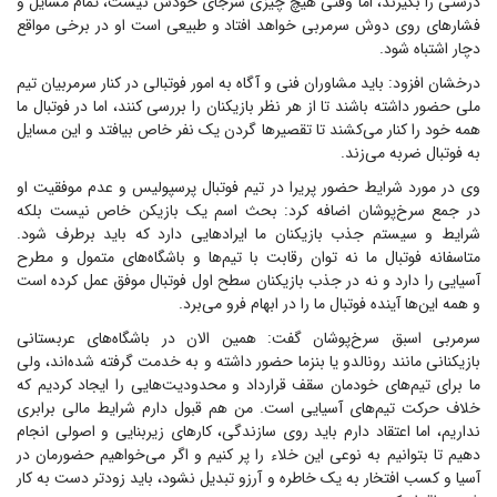
درستی را بگیرند، اما وقتی هیچ چیزی سرجای خودش نیست، تمام مسایل و
فشار‌های روی دوش سرمربی خواهد افتاد و طبیعی است او در برخی مواقع
دچار اشتباه شود.
درخشان افزود: باید مشاوران فنی و آگاه به امور فوتبالی در کنار سرمربیان تیم
ملی حضور داشته باشند تا از هر نظر بازیکنان را بررسی کنند، اما در فوتبال ما
همه خود را کنار می‌کشند تا تقصیر‌ها گردن یک نفر خاص بیافتد و این مسایل
به فوتبال ضربه می‌زند.
وی در مورد شرایط حضور پریرا در تیم فوتبال پرسپولیس و عدم موفقیت او
در جمع سرخ‌پوشان اضافه کرد: بحث اسم یک بازیکن خاص نیست بلکه
شرایط و سیستم جذب بازیکنان ما ایراد‌هایی دارد که باید برطرف شود.
متاسفانه فوتبال ما نه توان رقابت با تیم‌ها و باشگاه‌های متمول و مطرح
آسیایی را دارد و نه در جذب بازیکنان سطح اول فوتبال موفق عمل کرده است
و همه این‌ها آینده فوتبال ما را در ابهام فرو می‌برد.
سرمربی اسبق سرخ‌پوشان گفت: همین الان در باشگاه‌های عربستانی
بازیکنانی مانند رونالدو یا بنزما حضور داشته و به خدمت گرفته شده‌اند، ولی
ما برای تیم‌های خودمان سقف قرارداد و محدودیت‌هایی را ایجاد کردیم که
خلاف حرکت تیم‌های آسیایی است. من هم قبول دارم شرایط مالی برابری
نداریم، اما اعتقاد دارم باید روی سازندگی، کار‌های زیربنایی و اصولی انجام
دهیم تا بتوانیم به نوعی این خلاء را پر کنیم و اگر می‌خواهیم حضورمان در
آسیا و کسب افتخار به یک خاطره و آرزو تبدیل نشود، باید زودتر دست به کار