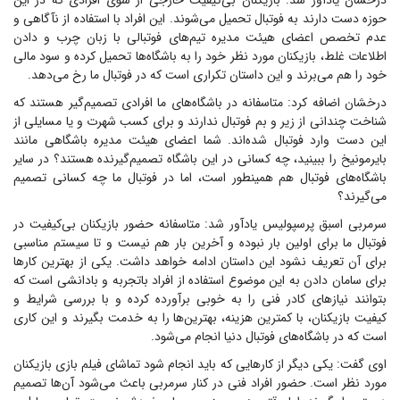
درخشان یادآور شد: بازیکنان بی‌کیفیت خارجی از سوی افرادی که در این
حوزه دست دارند به فوتبال تحمیل می‌شوند. این افراد با استفاده از نآگاهی و
عدم تخصص اعضای هیئت مدیره تیم‌های فوتبالی با زبان چرب و دادن
اطلاعات غلط، بازیکنان مورد نظر خود را به باشگاه‌ها تحمیل کرده و سود مالی
خود را هم می‌برند و این داستان تکراری است که در فوتبال ما رخ می‌دهد.
درخشان اضافه کرد: متاسفانه در باشگاه‌های ما افرادی تصمیم‌گیر هستند که
شناخت چندانی از زیر و بم فوتبال ندارند و برای کسب شهرت و یا مسایلی از
این دست وارد فوتبال شده‌اند. شما اعضای هیئت مدیره باشگاهی مانند
بایرمونیخ را ببینید، چه کسانی در این باشگاه تصمیم‌گیرنده هستند؟ در سایر
باشگاه‌های فوتبال هم همینطور است، اما در فوتبال ما چه کسانی تصمیم
می‌گیرند؟
سرمربی اسبق پرسپولیس یادآور شد: متاسفانه حضور بازیکنان بی‌کیفیت در
فوتبال ما برای اولین بار نبوده و آخرین بار هم نیست و تا سیستم مناسبی
برای آن تعریف نشود این داستان ادامه خواهد داشت. یکی از بهترین کار‌ها
برای سامان دادن به این موضوع استفاده از افراد باتجربه و بادانشی است که
بتوانند نیاز‌های کادر فنی را به خوبی برآورده کرده و با بررسی شرایط و
کیفیت بازیکنان، با کمترین هزینه، بهترین‌ها را به خدمت بگیرند و این کاری
است که در باشگاه‌های فوتبال دنیا انجام می‌شود.
اوی گفت: یکی دیگر از کار‌هایی که باید انجام شود تماشای فیلم بازی بازیکنان
مورد نظر است. حضور افراد فنی در کنار سرمربی باعث می‌شود آن‌ها تصمیم