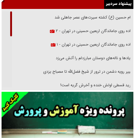
پیشنهاد سردبیر
امام حسین (ع) کشته سیرت‌های عصر جاهلی شد
پیاده روی جاماندگان اربعین حسینی در تهران - ۲
پیاده روی جاماندگان اربعین حسینی در تهران - ۱
فریاد‌ها و ناله‌های دوستان مبارزدلم را آتش می‌زد
تغییر رویه دشمن در ترور از شیخ فضل‌الله تا مصباح یزدی
خرید قسطی اولش خنده و آخرش گریه است!
فوتبال و آن «بالا»!
راهبرد غافلگیری با نسل جدید پهپاد‌ها
جنجال پزشکان تقلبی در صنعت زیبایی