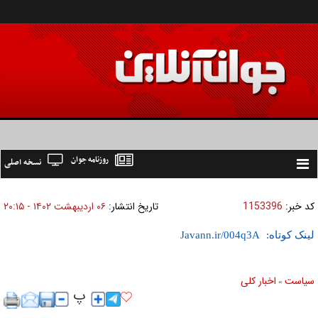
روزنامه جوان
نسخه اصلی
Toggle
navigation
کد خبر:
1153396
تاریخ انتشار:
۰۶ ارديبهشت ۱۴۰۲ - ۲۰:۱۵
لینک کوتاه:
سیاست
اخبار کلی
»