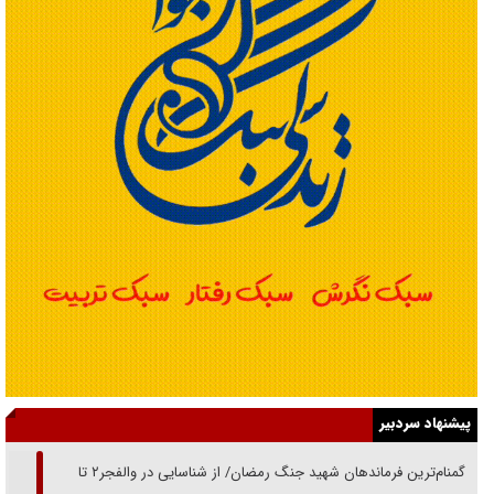
پیشنهاد سردبیر
از گمنام‌ترین فرماندهان شهید جنگ رمضان/ از شناسایی در والفجر۲ تا