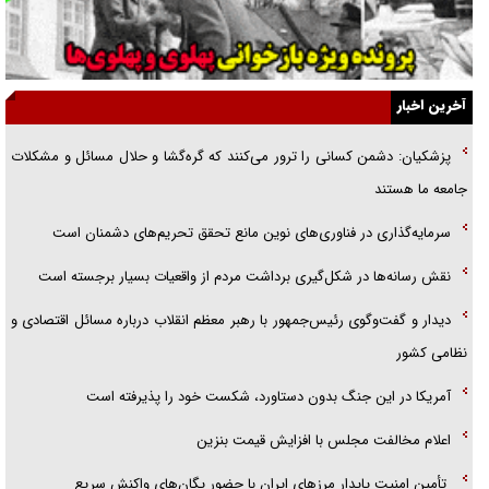
گفت‌وگو با آیت‌الله جاودان/ جفای مخالفان مکانت معنوی رهبر شهید را
ارتقا می‌داد
آخرین اخبار
راننده مست به قانون می‌خندد
پزشکیان: دشمن کسانی را ترور می‌کنند که گره‌گشا و حلال مسائل و مشکلات
همه آقای دوربینی شده‌ایم!
جامعه ما هستند
قصه ناتمام سرویس مدارس
سرمایه‌گذاری در فناوری‌های نوین مانع تحقق تحریم‌های دشمنان است
آیا مقاومت فلسطین خلع‌سلاح می‌شود؟
نقش رسانه‌ها در شکل‌گیری برداشت مردم از واقعیات بسیار برجسته است
دیدار و گفت‌وگوی رئیس‌جمهور با رهبر معظم انقلاب درباره مسائل اقتصادی و
نظامی کشور
آمریکا در این جنگ بدون دستاورد، شکست خود را پذیرفته است
اعلام مخالفت مجلس با افزایش قیمت بنزین
تأمین امنیت پایدار مرزهای ایران با حضور یگان‌های واکنش سریع