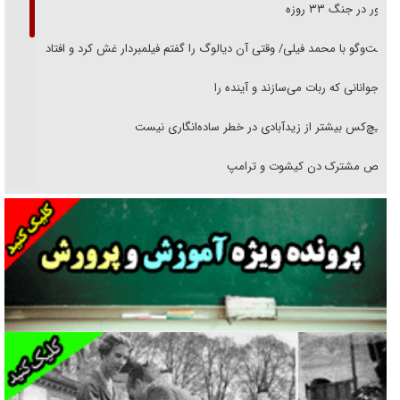
حضور در جنگ ۳۳ روزه
گفت‌وگو با محمد فیلی/ وقتی آن دیالوگ را گفتم فیلمبردار غش کرد و افتاد
نوجوانانی که ربات می‌سازند و آینده را
هیچ‌کس بیشتر از زیدآبادی در خطر ساده‌انگاری نیست
رقص مشترک دن کیشوت و ترامپ
دنده دولت به واگذاری مسئله‌دار ایران‌خودرو/ خصوصی‌سازی یا انحصار؟
غریزه‌ی بقا و آقای باقی و رفقا
جراحی‌های زیبایی با مدرک فوق‌دیپلم! + گفت‌وگو با متهم
گفت‌وگو با همسر یکی از شهدای جنگ رمضان/ پیکر بی‌سر شهید را از
انگشت‌های پا شناسایی کردیم
نسلی که آنلاین الگو می‌گیرد