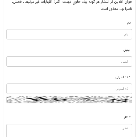
جوان آنلاين از انتشار هر گونه پيام حاوي تهمت، افترا، اظهارات غير مرتبط ، فحش،
ناسزا و... معذور است
نام
ایمیل
* کد امنیتی
* نظر