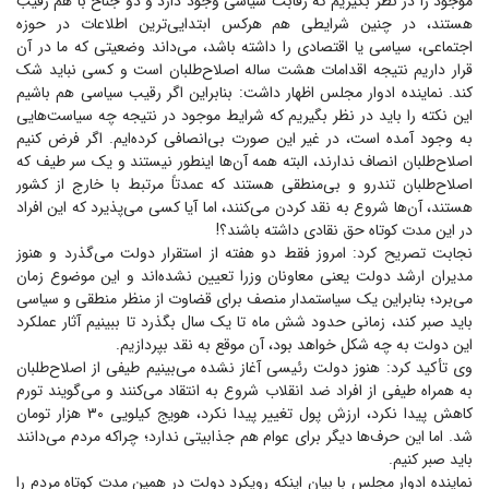
موجود را در نظر بگیریم که رقابت سیاسی وجود دارد و دو جناح با هم رقیب
هستند، در چنین شرایطی هم هرکس ابتدایی‌ترین اطلاعات در حوزه
اجتماعی، سیاسی یا اقتصادی را داشته باشد، می‌داند وضعیتی که ما در آن
قرار داریم نتیجه اقدامات هشت ساله اصلاح‌طلبان است و کسی نباید شک
کند. نماینده ادوار مجلس اظهار داشت: بنابراین اگر رقیب سیاسی هم باشیم
این نکته را باید در نظر بگیریم که شرایط موجود در نتیجه چه سیاست‌هایی
به وجود آمده است، در غیر این صورت بی‌انصافی کرده‌ایم. اگر فرض کنیم
اصلاح‌طلبان انصاف ندارند، البته همه آن‌ها اینطور نیستند و یک سر طیف که
اصلاح‌طلبان تندرو و بی‌منطقی هستند که عمدتاً مرتبط با خارج از کشور
هستند، آن‌ها شروع به نقد کردن می‌کنند، اما آیا کسی می‌پذیرد که این افراد
در این مدت کوتاه حق نقادی داشته باشند؟!
نجابت تصریح کرد: امروز فقط دو هفته از استقرار دولت می‌گذرد و هنوز
مدیران ارشد دولت یعنی معاونان وزرا تعیین نشده‌اند و این موضوع زمان
می‌برد؛ بنابراین یک سیاستمدار منصف برای قضاوت از منظر منطقی و سیاسی
باید صبر کند، زمانی حدود شش ماه تا یک سال بگذرد تا ببینیم آثار عملکرد
این دولت به چه شکل خواهد بود، آن موقع به نقد بپردازیم.
وی تأکید کرد: هنوز دولت رئیسی آغاز نشده می‌بینیم طیفی از اصلاح‌طلبان
به همراه طیفی از افراد ضد انقلاب شروع به انتقاد می‌کنند و می‌گویند تورم
کاهش پیدا نکرد، ارزش پول تغییر پیدا نکرد، هویج کیلویی ۳۰ هزار تومان
شد. اما این حرف‌ها دیگر برای عوام هم جذابیتی ندارد؛ چراکه مردم می‌دانند
باید صبر کنیم.
نماینده ادوار مجلس با بیان اینکه رویکرد دولت در همین مدت کوتاه مردم را