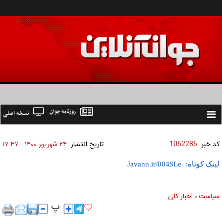
روزنامه جوان
نسخه اصلی
Toggle
navigation
کد خبر:
1062286
تاریخ انتشار:
۲۴ شهريور ۱۴۰۰ - ۱۷:۴۷
لینک کوتاه:
سیاست
اخبار کلی
»