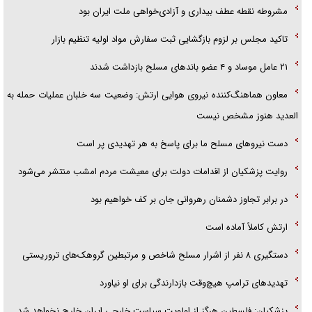
گزارش «جوان» از قوانین سخت‌گیرانه ۶ قاره در برابر یورش به پاسگاه‌های
مشروطه نقطه عطف بیداری و آزادی‌خواهی ملت ایران بود
پلیس
تاکید مجلس بر لزوم بازگشایی ثبت سفارش مواد اولیه تنظیم بازار
تحلیل ابعاد پیام رهبر انقلاب به حزب‌الله/ مقاومت نقشه راه آینده غرب آسیا
۲۱ عامل موساد و ۴ عضو باند‌های مسلح بازداشت شدند
معاون هماهنگ‌کننده نیروی هوایی ارتش: وضعیت سه خلبان عملیات حمله به
العدید هنوز مشخص نیست
دست نیرو‌های مسلح ما برای پاسخ به هر تهدیدی پر است
روایت پزشکیان از اقدامات دولت برای معیشت مردم امشب منتشر می‌شود
در برابر تجاوز دشمنان رهروانی جان بر کف خواهیم بود
ارتش کاملاً آماده است
دستگیری ۸ نفر از اشرار مسلح شاخص و مرتبطین گروهک‌های تروریستی
تهدید‌های ترامپ هیچ‌وقت بازدارندگی برای او نیاورد
پزشکیان: فلسطین هرگز از اولویت سیاست خارجی ایران خارج نخواهد شد