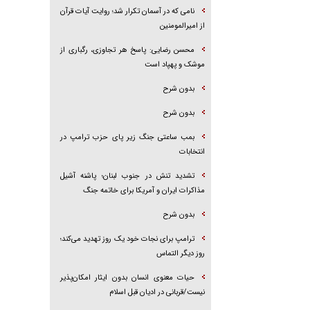
نامی که در آسمان تکرار شد؛ روایت آیات قرآن
از امیرالمومنین
محسن رضایی: پاسخ هر تجاوزی، رگباری از
موشک و پهپاد است
بدون شرح
بدون شرح
بمب ساعتی جنگ زیر پای حزب ترام‍پ در
انتخابات
تشدید تنش در جنوب لبنان؛ پاشنه آشیل
مذاکرات ایران و آمریکا برای خاتمه جنگ
بدون شرح
ترامپ برای نجات خود یک روز تهدید می‌کند؛
روز دیگر التماس
حیات معنوی انسان بدون ایثار امکان‌پذیر
نیست/قربانی در ادیان قبل اسلام