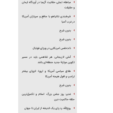
مباهله؛ تجلی حقانیت آل‌عبا در آوردگاه ایمان
و حقیقت
شرط‌بندی نتانیاهو با منافع و سربازان آمریکا
در غرب آسیا
بدون شرح
بدون شرح
ذلت‌نفس امریکایی در ویزای فوتبال
آملی لاریجانی: هر تفاهمی باید در مسیر
تکوین موازنۀ جدید منطقه‌ای باشد
طلاق سیاسی آمریکا و اروپا؛ انزوای بیشتر
ترامپ و افول هیمنه آمریکا
بدون شرح
غدیر؛ روز جشن بزرگ اسلام و تکمیل‌ترین
حلقه حاکمیت دین
روح‌الله؛ رد پای یک اندیشه از ایران تا جهان