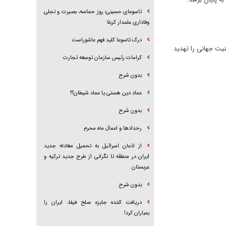
تاسوعای حسینی؛ روز حماسه، بصیرت و تجلی
وفاداری علمدار کربلا
درک تاسوعا کلید فهم عاشوراست
یت جهانی را تهدید
کرامات رئیس سازمان توسعه تجارت
بدون شرح
عماد دین هستی یا عماد شیطان؟!
بدون شرح
رخداد‌ها و اعمال ماه محرم
از اذعان اسرائیل به تحمیل معادله جدید
ایران در منطقه تا نگرانی از طرح جدید ترکیه و
عربستان
بدون شرح
دریافت کننده جایزه صلح فیفا، ایران را
بمباران کرد!