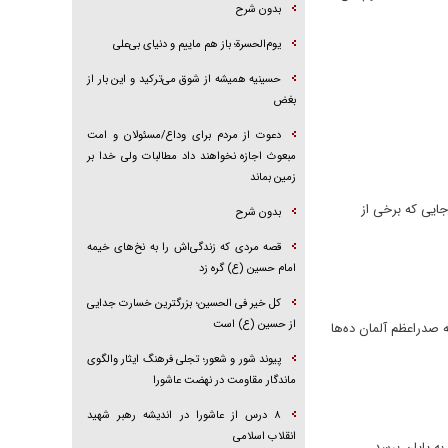
بدون شرح
یوم‌الحسرة؛ باز هم ماییم و دنیای بی‌علی
حسینیه همیشه از شوق می‌ترکید و این بار از
بغض
دعوت از مردم برای وداع/مسئولان و امت
مبعوث اجازه نخواهند داد مطالبات ولی خدا بر
زمین بماند
ایی که برخی از
بدون شرح
قصه مردی که زندگی‌اش را به نخ‌های خیمه
امام حسین (ع) گره زد
کل خیر فی الحسین؛ بزرگترین خسارت جدایی
از حسین (ع) است
 صدراعظم آلمان ده‌ها
پیوند شور و شعور؛ تجلی فرهنگ ایثار والگوی
ماندگار مقاومت در نهضت عاشورا
۸ درس از عاشورا در اندیشه رهبر شهید
انقلاب اسلامی
ه پایان برسد.