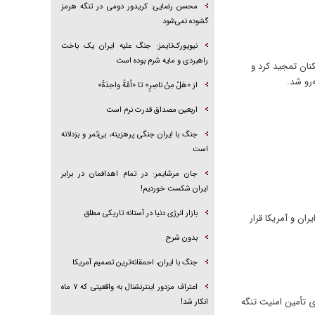
محسن رضایی: کریدور دومی در تنگه هرمز
گشوده نمی‌شود
نیویورک‌تایمز: جنگ علیه ایران یک باخت
راهبردی و مایه شرم بوده است
 از بازیکنان تمجید کرد و
‌رو شد.
از «هَلْ مِنْ ناصِرٍ» تا «اُمَّةً واحِدَةً»
اربعین مصداق قدرت نرم است
جنگ با ایران جنگی پرهزینه، بی‌ثمر و بزدلانه
است
جان مرشایمر: در تمام اهدافمان در برابر
ایران شکست خوردیم!
بازار انرژی دنیا در آستانه تاریکی مطلق
ان و آمریکا قرار
بدون شرح
جنگ با ایران، احمقانه‌ترین تصمیم آمریکا
اعتراف مزدور اینترنشنال به واقعیتی که ۷ ماه
ی تأمین امنیت تنگه
انکار شد!