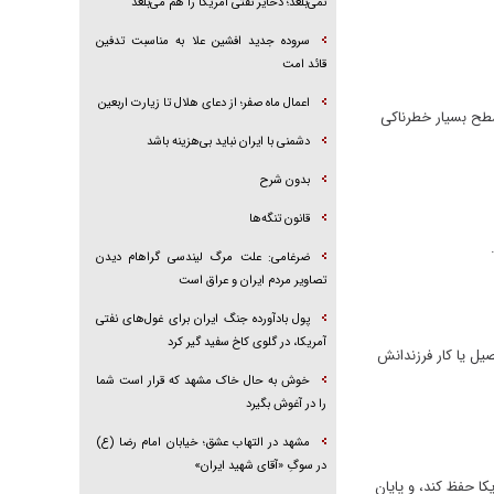
نمی‌بلعد؛ ذخایر نفتی آمریکا را هم می‌بلعد
سروده جدید افشین علا به مناسبت تدفین
قائد امت
اعمال ماه صفر؛ از دعای هلال تا زیارت اربعین
 سطح بسیار خطرناکی
دشمنی با ایران نباید بی‌هزینه باشد
بدون شرح
قانون تنگه‌ها
ضرغامی: علت مرگ لیندسی گراهام دیدن
تصاویر مردم ایران و عراق است
پول بادآورده جنگ ایران برای غول‌های نفتی
آمریکا، در گلوی کاخ سفید گیر کرد
یل یا کار فرزندانش
خوش به حال خاک مشهد که قرار است شما
را در آغوش بگیرد
مشهد در التهاب عشق؛ خیابان امام رضا (ع)
در سوگِ «آقای شهید ایران»
کا حفظ کند، و پایان