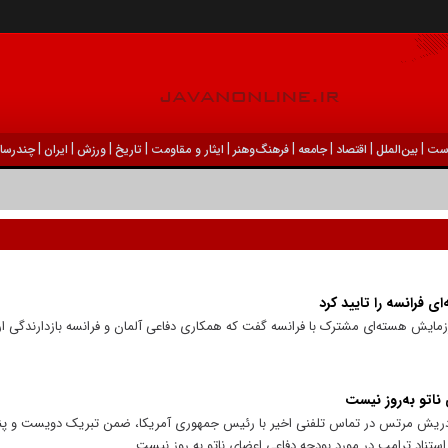
|
|
|
|
|
|
|
|
|
ست
بين‌الملل
اقتصاد
جامعه
فرهنگ‌و‌هنر
ایثار و مقاومت
تاریخ
ورزش
ايران
چندرسان
 فرانسه را تایید کرد
زمایش هسته‌ای مشترک با فرانسه گفت که همکاری دفاعی آلمان و فرانسه بازدارندگی ارو
ناتو به‌روز نیست
 فردریش مرتس در تماس تلفنی اخیر با رئیس جمهوری آمریکا، ضمن تبریک دویست و پ
استناد ترامپ در مورد بودجه دفاعی اعضای ناتو به روز نیست.