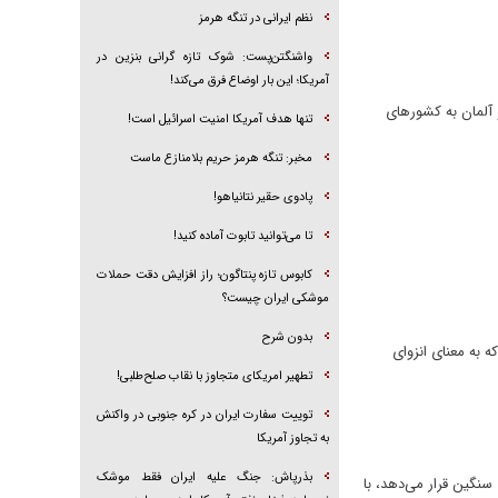
نظم ایرانی در تنگه هرمز
واشنگتن‌پست: شوک تازه گرانی بنزین در
آمریکا؛ این بار اوضاع فرق می‌کند!
 آلمان به کشور‌های
تنها هدف آمریکا امنیت اسرائیل است!
مخبر: تنگه هرمز حریم بلامنازع ماست
پادوی حقیر نتانیاهو!
تا می‌توانید تابوت آماده کنید!
کابوس تازه پنتاگون؛ راز افزایش دقت حملات
موشکی ایران چیست؟
بدون شرح
ای ۸۰ ساله امنیت جهانی منجر شود که به معنای انزوای
تطهیر امریکای متجاوز با نقاب صلح‌طلبی!
توییت سفارت ایران در کره جنوبی در واکنش
به تجاوز آمریکا
بذرپاش: ‏جنگ علیه ایران فقط موشک
نگین قرار می‌دهد، با